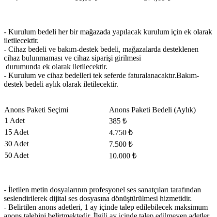
- Kurulum bedeli her bir mağazada yapılacak kurulum için ek olarak
iletilecektir.
- Cihaz bedeli ve bakım-destek bedeli, mağazalarda desteklenen
cihaz bulunmaması ve cihaz siparişi girilmesi
durumunda ek olarak iletilecektir.
- Kurulum ve cihaz bedelleri tek seferde faturalanacaktır.Bakım-
destek bedeli aylık olarak iletilecektir.
​Anons Paketi Seçimi
​Anons Paketi Bedeli (Aylık)
1 Adet
385 ₺
15 Adet
​4.750 ₺
30 Adet
​7.500 ₺
​50 Adet
​10.000 ₺
- İletilen metin dosyalarının profesyonel ses sanatçıları tarafından
seslendirilerek dijital ses dosyasına dönüştürülmesi hizmetidir.
- Belirtilen anons adetleri, 1 ay içinde talep edilebilecek maksimum
anons talebini belirtmektedir. İlgili ay içinde talep edilmeyen adetler