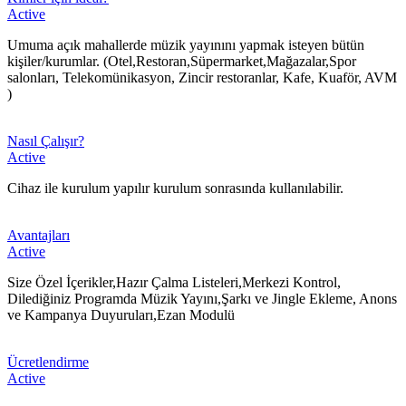
Active
​Umuma açık mahallerde müzik yayınını yapmak isteyen bütün
kişiler/kurumlar. (Otel,Restoran,Süpermarket,Mağazalar,Spor
salonları, Telekomünikasyon, Zincir restoranlar, Kafe, Kuaför, AVM
)
Nasıl Çalışır?
Active
​Cihaz ile kurulum yapılır kurulum sonrasında kullanılabilir.
Avantajları
Active
​Size Özel İçerikler,Hazır Çalma Listeleri,Merkezi Kontrol,
Dilediğiniz Programda Müzik Yayını,Şarkı ve Jingle Ekleme, Anons
ve Kampanya Duyuruları,Ezan Modulü
Ücretlendirme
Active