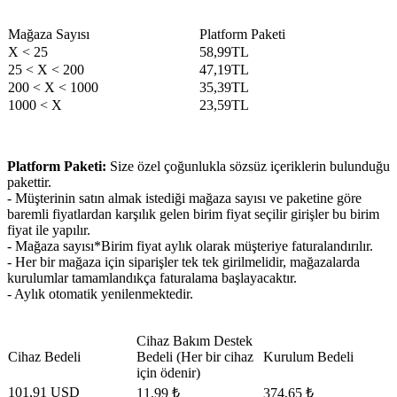
​Mağaza Sayısı
​Platform Paketi
X < 25
58,99TL
​25 < X < 200
47,19TL
200 < X < 1000
​35,39TL
1000 < X
23,59TL​
Platform Paketi:
Size özel çoğunlukla sözsüz içeriklerin bulunduğu
pakettir.
- Müşterinin satın almak istediği mağaza sayısı ve paketine göre
baremli fiyatlardan karşılık gelen birim fiyat seçilir girişler bu birim
fiyat ile yapılır.
- Mağaza sayısı*Birim fiyat aylık olarak müşteriye faturalandırılır.
- Her bir mağaza için siparişler tek tek girilmelidir, mağazalarda
kurulumlar tamamlandıkça faturalama başlayacaktır.
- Aylık otomatik yenilenmektedir.
​Cihaz Bakım Destek
​Cihaz Bedeli
Bedeli (Her bir cihaz
Kurulum Bedeli​
için ödenir)
101,91 USD
11,99 ₺
374,65 ₺