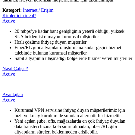
Kategori:
İnternet / Erişim
Kimler için ideal?
Active
​20 mbps’ye kadar bant genişliğinin yeterli olduğu, yüksek
SLA beklentisi olmayan kurumsal müşteriler
Hızlı çözüme ihtiyaç duyan müşteriler
Fiber/RL gibi altyapılar oluşturulana kadar geçici hizmet
talebinde bulunan kurumsal müşteriler
Sabit altyapının ulaşmadığı bölgelerde hizmet veren müşteriler
Nasıl Çalışır?
Active
Avantajları
Active
​Kurumsal VPN servisine ihtiyaç duyan müşterilerimiz için
hızlı ve kolay kurulum ile sunulan alternatif bir hizmettir.
Yeni açılan şube, ofis, mağazalarda en çok ihtiyaç duyulan
data transferi hızına kota sınırı olmadan, fiber /RL gibi
altyapıların süreleri beklenmeden erişilebilir.