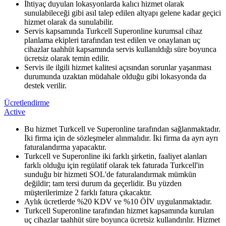
İhtiyaç duyulan lokasyonlarda kalıcı hizmet olarak
sunulabileceği gibi asıl talep edilen altyapı gelene kadar geçici
hizmet olarak da sunulabilir.
Servis kapsamında Turkcell Superonline kurumsal cihaz
planlama ekipleri tarafından test edilen ve onaylanan uç
cihazlar taahhüt kapsamında servis kullanıldığı süre boyunca
ücretsiz olarak temin edilir.
Servis ile ilgili hizmet kalitesi açısından sorunlar yaşanması
durumunda uzaktan müdahale olduğu gibi lokasyonda da
destek verilir.
Ücretlendirme
Active
​Bu hizmet Turkcell ve Superonline tarafından sağlanmaktadır.
İki firma için de sözleşmeler alınmalıdır. İki firma da ayrı ayrı
faturalandırma yapacaktır.
Turkcell ve Superonline iki farklı şirketin, faaliyet alanları
farklı olduğu için regülatif olarak tek faturada Turkcell'in
sunduğu bir hizmeti SOL'de faturalandırmak mümkün
değildir; tam tersi durum da geçerlidir. Bu yüzden
müşterilerimize 2 farklı fatura çıkacaktır.
Aylık ücretlerde %20 KDV ve %10 ÖİV uygulanmaktadır.
Turkcell Superonline tarafından hizmet kapsamında kurulan
uç cihazlar taahhüt süre boyunca ücretsiz kullandırılır. Hizmet