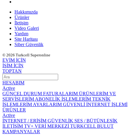
Hakkımızda
Ürünler
İletişim
Video Galeri
Yardım
Site Haritası
Siber Güvenlik
© 2026 Turkcell Superonline
EVİM İÇİN
İŞİM İÇİN
TOPTAN
HESABIM
Active
GÜNCEL DURUM
FATURALARIM
ÜRÜNLERİM VE
SERVİSLERİM
ABONELİK İŞLEMLERİM
TEKNİK
İŞLEMLERİM
AYARLARIM
GÜVENLİ İNTERNET İŞLEMİ
ÜRÜNLER
Active
İNTERNET / ERİŞİM
GÜVENLİK
SES / BÜTÜNLEŞİK
İLETİŞİM
TV+
VERİ MERKEZİ
TURKCELL BULUT
KAMPANYALAR