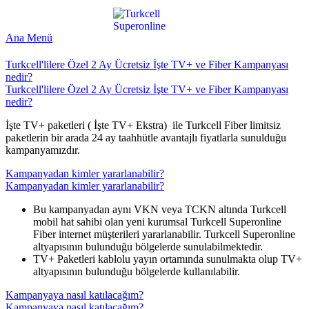
Ana Menü
Turkcell'lilere Özel 2 Ay Ücretsiz İşte TV+ ve Fiber Kampanyası
nedir?
Turkcell'lilere Özel 2 Ay Ücretsiz İşte TV+ ve Fiber Kampanyası
nedir?
​İşte TV+ paketleri ( İşte TV+ Ekstra) ile Turkcell Fiber limitsiz
paketlerin bir arada 24 ay taahhütle avantajlı fiyatlarla sunulduğu
kampanyamızdır.
Kampanyadan kimler yararlanabilir?
Kampanyadan kimler yararlanabilir?
​Bu kampanyadan aynı VKN veya TCKN altında Turkcell
mobil hat sahibi olan yeni kurumsal Turkcell Superonline
Fiber internet müşterileri yararlanabilir. Turkcell Superonline
altyapısının bulunduğu bölgelerde sunulabilmektedir.
TV+ Paketleri kablolu yayın ortamında sunulmakta olup TV+
altyapısının bulunduğu bölgelerde kullanılabilir.​
Kampanyaya nasıl katılacağım?
Kampanyaya nasıl katılacağım?