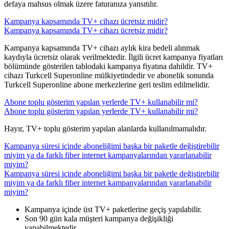
defaya mahsus olmak üzere faturanıza yansıtılır.
Kampanya kapsamında TV+ cihazı ücretsiz midir?
Kampanya kapsamında TV+ cihazı ücretsiz midir?
​​Kampanya kapsamında TV+ cihazı aylık kira bedeli alınmak
kaydıyla ücretsiz olarak verilmektedir. İlgili ücret kampanya fiyatları
bölümünde gösterilen tablodaki kampanya fiyatına dahildir. TV+
cihazı Turkcell Superonline mülkiyetindedir ve abonelik sonunda
Turkcell Superonline abone merkezlerine geri teslim edilmelidir.
Abone toplu gösterim yapılan yerlerde TV+ kullanabilir mi?
Abone toplu gösterim yapılan yerlerde TV+ kullanabilir mi?
​​Hayır, TV+ toplu gösterim yapılan alanlarda kullanılmamalıdır.
Kampanya süresi içinde aboneliğimi başka bir paketle değiştirebilir
miyim ya da farklı fiber internet kampanyalarından yararlanabilir
miyim?
Kampanya süresi içinde aboneliğimi başka bir paketle değiştirebilir
miyim ya da farklı fiber internet kampanyalarından yararlanabilir
miyim?
​Kampanya içinde üst TV+ paketlerine geçiş yapılabilir.
Son 90 gün kala müşteri kampanya değişikliği
yapabilmektedir.