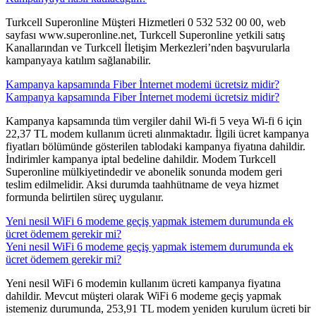
​Turkcell Superonline Müşteri Hizmetleri 0 532 532 00 00, web
sayfası www.superonline.net, Turkcell Superonline yetkili satış
Kanallarından ve Turkcell İletişim Merkezleri’nden başvurularla
kampanyaya katılım sağlanabilir.​
Kampanya kapsamında Fiber İnternet modemi ücretsiz midir?
Kampanya kapsamında Fiber İnternet modemi ücretsiz midir?
​​Kampanya kapsamında tüm vergiler dahil Wi-fi 5 veya Wi-fi 6 için
22,37 TL modem kullanım ücreti alınmaktadır. İlgili ücret kampanya
fiyatları bölümünde gösterilen tablodaki kampanya fiyatına dahildir.
İndirimler kampanya iptal bedeline dahildir. Modem Turkcell
Superonline mülkiyetindedir ve abonelik sonunda modem geri
teslim edilmelidir. Aksi durumda taahhütname de veya hizmet
formunda belirtilen süreç uygulanır.
Yeni nesil WiFi 6 modeme geçiş yapmak istemem durumunda ek
ücret ödemem gerekir mi?
Yeni nesil WiFi 6 modeme geçiş yapmak istemem durumunda ek
ücret ödemem gerekir mi?
​Yeni nesil WiFi 6 modemin kullanım ücreti kampanya fiyatına
dahildir. Mevcut müşteri olarak WiFi 6 modeme geçiş yapmak
istemeniz durumunda, 253,91​ TL modem yeniden kurulum ücreti bir