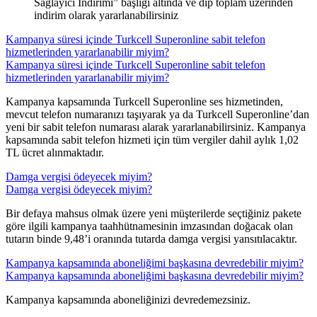
Sağlayıcı İndirimi” başlığı altında ve dip toplam üzerinden
indirim olarak yararlanabilirsiniz
Kampanya süresi içinde Turkcell Superonline sabit telefon
hizmetlerinden yararlanabilir miyim?
Kampanya süresi içinde Turkcell Superonline sabit telefon
hizmetlerinden yararlanabilir miyim?
​​Kampanya kapsamında Turkcell Superonline ses hizmetinden,
mevcut telefon numaranızı taşıyarak ya da Turkcell Superonline’dan
yeni bir sabit telefon numarası alarak yararlanabilirsiniz. Kampanya
kapsamında sabit telefon hizmeti için tüm vergiler dahil aylık 1,02
TL ücret alınmaktadır.
Damga vergisi ödeyecek miyim?
Damga vergisi ödeyecek miyim?
​Bir defaya mahsus olmak üzere yeni müşterilerde seçtiğiniz pakete
göre ilgili kampanya taahhütnamesinin imzasından doğacak olan
tutarın binde 9,48’i oranında tutarda damga vergisi yansıtılacaktır.
​Kampanya kapsamında aboneliğimi başkasına devredebilir miyim?
​Kampanya kapsamında aboneliğimi başkasına devredebilir miyim?
​Kampanya kapsamında aboneliğinizi devredemezsiniz.