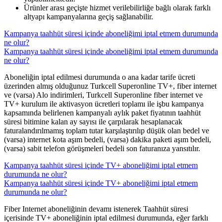
Ürünler arası geçişte hizmet verilebilirliğe bağlı olarak farklı
altyapı kampanyalarına geçiş sağlanabilir. ​​​​
Kampanya taahhüt süresi içinde aboneliğimi iptal etmem durumunda
ne olur?
Kampanya taahhüt süresi içinde aboneliğimi iptal etmem durumunda
ne olur?
​Aboneliğin iptal edilmesi durumunda o ana kadar tarife ücreti
üzerinden almış olduğunuz Turkcell Superonline TV+, fiber internet
ve (varsa) Alo indirimleri, Turkcell Superonline fiber internet ve
TV+ kurulum ile aktivasyon ücretleri toplamı ile işbu kampanya
kapsamında belirlenen kampanyalı aylık paket fiyatının taahhüt
süresi bitimine kalan ay sayısı ile çarpılarak hesaplanacak
faturalandırılmamış toplam tutar karşılaştırılıp düşük olan bedel ve
(varsa) internet kota aşım bedeli, (varsa) dakika paketi aşım bedeli,
(varsa) sabit telefon görüşmeleri bedeli son faturanıza yansıtılır. ​
Kampanya taahhüt süresi içinde TV+ aboneliğimi iptal etmem
durumunda ne olur?
Kampanya taahhüt süresi içinde TV+ aboneliğimi iptal etmem
durumunda ne olur?
Fiber Internet aboneliğinin devamı istenerek Taahhüt süresi
içerisinde TV+ aboneliğinin iptal edilmesi durumunda, eğer farklı