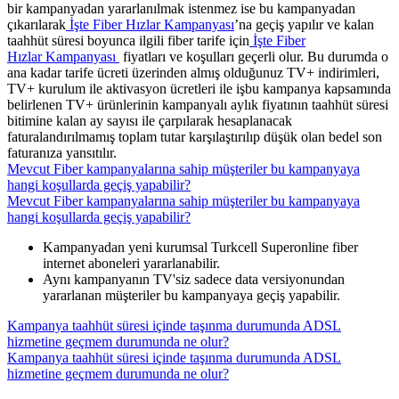
bir kampanyadan yararlanılmak istenmez ise bu kampanyadan
çıkarılarak
İşte Fiber Hızlar Kampanyası
’na geçiş yapılır ve kalan
taahhüt süresi boyunca ilgili fiber tarife için
İşte Fiber
Hızlar Kampanyası​
fiyatları ve koşulları geçerli olur. Bu durumda o
ana kadar tarife ücreti üzerinden almış olduğunuz TV+ indirimleri,
TV+ kurulum ile aktivasyon ücretleri ile işbu kampanya kapsamında
belirlenen TV+ ürünlerinin kampanyalı aylık fiyatının taahhüt süresi
bitimine kalan ay sayısı ile çarpılarak hesaplanacak
faturalandırılmamış toplam tutar karşılaştırılıp düşük olan bedel son
faturanıza yansıtılır.​
Mevcut Fiber kampanyalarına sahip müşteriler bu kampanyaya
hangi koşullarda geçiş yapabilir?
Mevcut Fiber kampanyalarına sahip müşteriler bu kampanyaya
hangi koşullarda geçiş yapabilir?
​Kampanyadan yeni kurumsal Turkcell Superonline fiber
internet aboneleri yararlanabilir.​​
Aynı kampanyanın TV'siz sadece data versiyonundan
yararlanan müşteriler bu kampanyaya geçiş yapabilir.
Kampanya taahhüt süresi içinde taşınma durumunda ADSL
hizmetine geçmem durumunda ne olur?
Kampanya taahhüt süresi içinde taşınma durumunda ADSL
hizmetine geçmem durumunda ne olur?