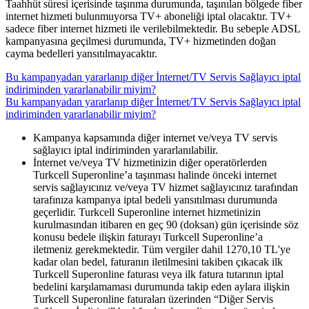
​Taahhüt süresi içerisinde taşınma durumunda, taşınılan bölgede fiber
internet hizmeti bulunmuyorsa TV+ aboneliği iptal olacaktır. TV+
sadece fiber internet hizmeti ile verilebilmektedir. Bu sebeple ADSL
kampanyasına geçilmesi durumunda, TV+ hizmetinden doğan
cayma bedelleri yansıtılmayacaktır.
Bu kampanyadan yararlanıp diğer İnternet/TV Servis Sağlayıcı iptal
indiriminden yararlanabilir miyim?
Bu kampanyadan yararlanıp diğer İnternet/TV Servis Sağlayıcı iptal
indiriminden yararlanabilir miyim?
​​Kampanya kapsamında diğer internet ve/veya TV servis
sağlayıcı iptal indiriminden yararlanılabilir.
İnternet ve/veya TV hizmetinizin diğer operatörlerden
Turkcell Superonline’a taşınması halinde önceki internet
servis sağlayıcınız ve/veya TV hizmet sağlayıcınız tarafından
tarafınıza kampanya iptal bedeli yansıtılması durumunda
geçerlidir. Turkcell Superonline internet hizmetinizin
kurulmasından itibaren en geç 90 (doksan) gün içerisinde söz
konusu bedele ilişkin faturayı Turkcell Superonline’a
iletmeniz gerekmektedir. Tüm vergiler dahil 1270,10 TL'ye
kadar olan bedel, faturanın iletilmesini takiben çıkacak ilk
Turkcell Superonline faturası veya ilk fatura tutarının iptal
bedelini karşılamaması durumunda takip eden aylara ilişkin
Turkcell Superonline faturaları üzerinden “Diğer Servis