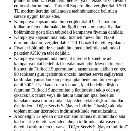
gönderilmelidir.. Teslim edilmemesi ya da eksik/arızalı teslim
edilmesi durumunda, Turkcell Superonline vergiler dahil 500
TL modem ücretini kullanıcıya taahhütnamede belirtilen
sürece uygun fatura eder.
Kampanya kapsamında tüm vergiler dahil 9 TL modem
kullanım ücreti alınmaktadır. İlgili ücret kampanya fiyatları
bölümünde gösterilen tablodaki kampanya fiyatına dahildir.
Kampanya kapsamında nakil hizmeti mevcuttur. Nakil
durumunda tüm vergiler dahil 150 TL nakil ücreti uygulanır.
Fiyatlar bölümünde ve taahhütnamede belirtilen tablodaki
paketler AKK’ya tabi değildir.
Kampanya kapsamında mevcut internet hizmetine ait
kampanya iptal bedelinizi karşılanmaktadır. Mevcut internet
hizmetinin Turkcell Superonline’a taşınmasını takiben en geç
90 (doksan) gün içerisinde önceki internet servis sağlayıcısı
tarafından yansıtılan kampanya iptal bedelinin tüm vergiler
dahil 300 TL'ye kadar olan kısmını, iptal bedeline ilişkin
faturanın Turkcell Superonline’a iletilmesini takip eden ay
çıkacak ilk fatura veya ilk fatura tutarının iptal bedelini
karşılamaması durumunda takip eden aylara ilişkin faturalar
üzerinden “Diğer Servis Sağlayıcı İndirimi” başlığı altında
toplam miktar üzerinden indirim şeklinde yansıtılacaktır.
Aboneliğin 12 aydan önce sonlandırılması durumunda o ana
kadar tarife ücreti üzerinden alınan indirimler, aktivasyon
ücreti, kurulum ücreti, varsa “Diğer Servis Sağlayıcı İndirimi”