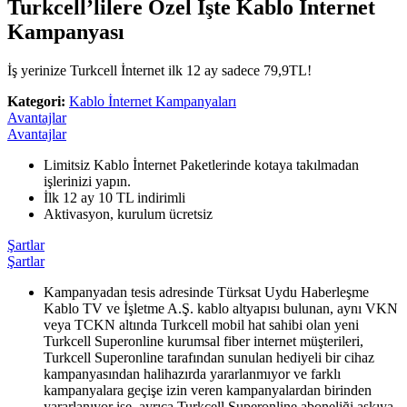
Turkcell’lilere Özel İşte Kablo İnternet
Kampanyası
İş yerinize Turkcell İnternet ilk 12 ay sadece 79,9TL!
Kategori:
Kablo İnternet Kampanyaları
Avantajlar
Avantajlar
​Limitsiz Kablo İnternet Paketlerinde kotaya takılmadan
işlerinizi yapın.
İlk 12 ay 10 TL indirimli
Aktivasyon, kurulum ücretsiz
Şartlar
Şartlar
Kampanyadan tesis adresinde Türksat Uydu Haberleşme
Kablo TV ve İşletme A.Ş. kablo altyapısı bulunan​, aynı VKN
veya TCKN altında Turkcell mobil hat sahibi olan yeni
Turkcell Superonline kurumsal fiber internet müşterileri,
Turkcell Superonline tarafından sunulan hediyeli bir cihaz
kampanyasından halihazırda yararlanmıyor ve farklı
kampanyalara geçişe izin veren kampanyalardan birinden
yararlanıyor ise, ayrıca Turkcell Superonline aboneliği askıya