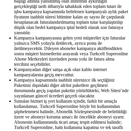
başlığı altında yansıtılmış olan indirimin aykırılığın
gerçekleştiği tarih itibarıyla tahakkuk eden toplam tutarı ile
işbu kampanya kapsamında belirlenen kampanyalı aylık paket
fiyatının taahhüt süresi bitimine kalan ay sayısı ile çarpılarak
hesaplanacak faturalandırılmamış toplam tutar karşılaştırılıp
düşük olan bedel kampanya iptal bedeli olarak son faturaya
yansıtılır.
Kampanya kampanyasına gelen yeni müşteriler için faturalar
yalnızca SMS yoluyla iletilecek, ayrıca posta ile
iletilmeyecektir. Dileyen aboneler kampanya aktiflendikten
sonra müşteri hizmetlerini arayarak veya Turkcell Superonline
Abone Merkezleri üzerinden posta yolu ile fatura alma
tercihini seçebilirler.
Kampanyadan diğer satışa açık olan kablo internet
kampanyalarına geçiş mevcuttur.
Kampanya kapsamında taahhüt sürenizce ilk seçtiğiniz
Paketiniz dışındaki diğer alt/üst paketlere geçilmesi
durumunda geçiş yapılan paketin yürürlükteki, Web Sitesi’nde
yayınlanan güncel ücretleri geçerli olacaktır.
Sunulan hizmet iş yeri kullanım içindir, farklı bir amaçla
kullanılamaz. Turkcell Superonline böyle bir kullanımdan
şüphelenmesi halinde, Abonelik Sözleşmesinde de belirtildiği
üzere ve aboneyi koruma amacı ile öncelikle aboneyi uyarır.
Abonenin kullanımında ticari amaç tespit edilmesi halinde;
Turkcell Superonline, hattı kullanıma kapatma ve tek taraflı