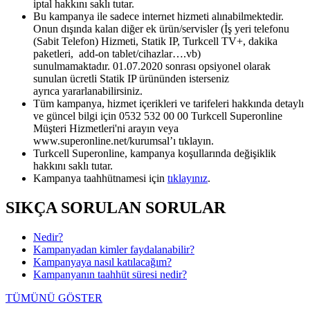
iptal hakkını saklı tutar.
Bu kampanya ile sadece internet hizmeti alınabilmektedir.
Onun dışında kalan diğer ek ürün/servisler (İş yeri telefonu
(Sabit Telefon) Hizmeti, Statik IP, Turkcell TV+, dakika
paketleri, add-on tablet/cihazlar….vb)
sunulmamaktadır. 01.07.2020 sonrası opsiyonel olarak
sunulan ücretli Statik IP ürününden isterseniz
ayrıca yararlanabilirsiniz.​
Tüm kampanya, hizmet içerikleri ve tarifeleri hakkında detaylı
ve güncel bilgi için 0532 532 00 00 Turkcell Superonline
Müşteri Hizmetleri'ni arayın veya
www.superonline.net/kurumsal’ı tıklayın.
Turkcell Superonline, kampanya koşullarında değişiklik
hakkını saklı tutar.
Kampanya taahhütnamesi için
tıklayınız​
.​
SIKÇA SORULAN SORULAR
Nedir?
Kampanyadan kimler faydalanabilir?
Kampanyaya nasıl katılacağım?
Kampanyanın taahhüt süresi nedir?
TÜMÜNÜ GÖSTER