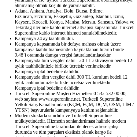
alınmamış olmak koşulu ile yararlanabilir. ​
Adana, Ankara, Antalya, Bolu, Bursa, Edirne,
Erzincan, Erzurum, Eskişehir, Gaziantep, İstanbul, İzmir,
Kayseri, Kocaeli, Konya, Manisa, Mersin, Samsun, Yalova ve
Tekirdağ illerinde kablo internet altyapısı kapsamında Turkcell
Superonline kablo internet hizmeti sunulabilmektedir.
Kampanya 24 ay taahhütlüdür.
Kampanya kapsamında bir defaya mahsus olmak üzere
kampanya taahhütnamesinden kaynaklanan tutarın binde
9,48’i oranında damga vergisi faturalandırılacaktır.
Kampanyada tüm vergiler dahil 120 TL aktivasyon bedeli 12
aylık taahhüdünüzle birlikte ücretsiz verilmektedir.
Kampanya iptal bedeline dahildir.
Kampanyada tüm vergiler dahil 300 TL kurulum bedeli 12
aylık taahhüdünüzle birlikte ücretsiz verilmektedir.
Kampanya iptal bedeline dahildir.
Turkcell Superonline Müşteri Hizmetleri 0 532 532 00 00,
web sayfası www.superonline.net, Turkcell Superonline
Yetkili Satış Kanallarından (KÇM, FÇM, DÇM, OSM, TİM /
YTSN) başvurularla kampanyaya katılım sağlanabilir.
Modem stoklarla sınırlıdır ve Turkcell Superonline
mülkiyetindedir. Hizmetin sonlandırılması halinde modem
Turkcell Superonline tarafından iletilecek adrese çalışır
durumda ve tüm parçaları eksiksiz olarak kargo ile