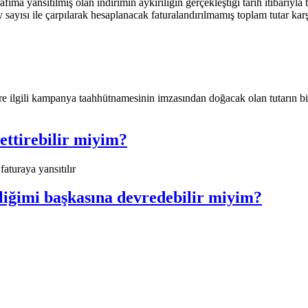
arafıma yansıtılmış olan indirimin aykırılığın gerçekleştiği tarih itibar
y sayısı ile çarpılarak hesaplanacak faturalandırılmamış toplam tutar kar
re ilgili kampanya taahhütnamesinin imzasından doğacak olan tutarın bind
ettirebilir miyim?
aturaya yansıtılır​
iğimi başkasına devredebilir miyim?