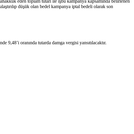
ıyla tahakkuk eden toplam tutarı ile işbu kampanya kapsamında belirlenen
şılaştırılıp düşük olan bedel kampanya iptal bedeli olarak son
e 9,48’i oranında tutarda damga vergisi yansıtılacaktır. ​