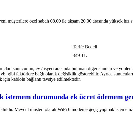
 müşterilere özel sabah 08.00 ile akşam 20.00 arasında yüksek hız sunu
Tarife Bedeli​
​349 TL
uçları sunucunun, ev / işyeri arasında bulunan diğer sunucu ve yönlendi
. gibi faktörlere bağlı olarak değişiklik gösterebilir. Ayrıca sunucuları
k için kablolu bağlantı tavsiye edilmektedir.
ak istemem durumunda ek ücret ödemem ge
a dahildir. Mevcut müşteri olarak WiFi 6 modeme geçiş yapmak istemen