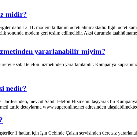
z midir?
ler dahil 12 TL modem kullanım ücreti alınmaktadır. İlgili ücret kam
lik sonunda modem geri teslim edilmelidir. Aksi durumda taahhütname 
zmetinden yararlanabilir miyim?
retiyle sabit telefon hizmetinden yararlanılabilir. Kampanya kapsamında
si nedir?
e” tarifesinden, mevcut Sabit Telefon Hizmetini taşıyarak bu Kampanya
zmeti tarife detaylarına www.superonline.net adresinden ulaşılabilmektedir
?
teriler 1 hatları için İşin Cebinde Çalsın servisinden ücretsiz yararlana