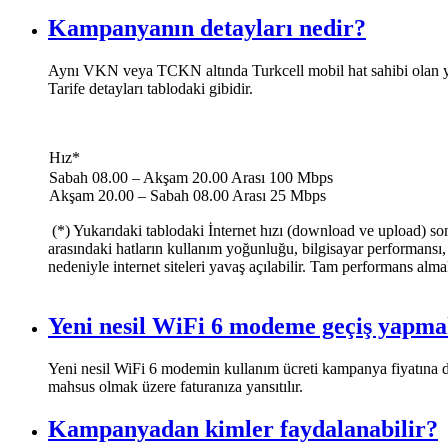
Kampanyanın detayları nedir?
Aynı VKN veya TCKN altında Turkcell mobil hat sahibi olan yeni
Tarife detayları tablodaki gibidir.
Hız*
​​Sabah 08.00 – Akşam 20.00 Arası 100 Mbps
Akşam 20.00 – Sabah 08.00 Arası 25 Mbps​​
(*) Yukarıdaki tablodaki İnternet hızı (download ve upload) son
arasındaki hatların kullanım yoğunluğu, bilgisayar performansı, vb
nedeniyle internet siteleri yavaş açılabilir. Tam performans alma
Yeni nesil WiFi 6 modeme geçiş yapm
​Yeni nesil WiFi 6 modemin kullanım ücreti kampanya fiyatın
mahsus olmak üzere faturanıza yansıtılır.
Kampanyadan kimler faydalanabilir?