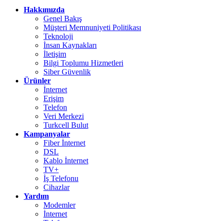
Hakkımızda
Genel Bakış
Müşteri Memnuniyeti Politikası
Teknoloji
İnsan Kaynakları
İletişim
Bilgi Toplumu Hizmetleri
Siber Güvenlik
Ürünler
İnternet
Erişim
Telefon
Veri Merkezi
Turkcell Bulut
Kampanyalar
Fiber İnternet
DSL
Kablo İnternet
TV+
İş Telefonu
Cihazlar
Yardım
Modemler
İnternet