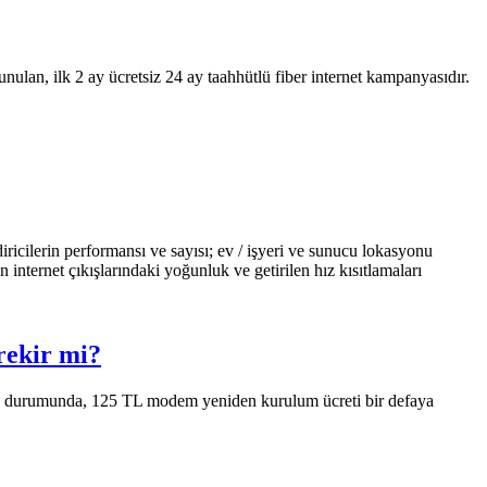
lan, ilk 2 ay ücretsiz 24 ay taahhütlü fiber internet kampanyasıdır.
ricilerin performansı ve sayısı; ev / işyeri ve sunucu lokasyonu
n internet çıkışlarındaki yoğunluk ve getirilen hız kısıtlamaları
rekir mi?
iz durumunda, 125 TL modem yeniden kurulum ücreti bir defaya