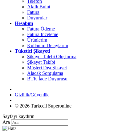
Telefon
Akıllı Bulut
Fatura
Duyurular
Hesabım
Fatura Ödeme
Fatura İnceleme
Ürünlerim
Kullanım Detaylarım
Tüketici Şikayeti
Şikayet Talebi Oluşturma
Şikayet Takibi
Müşteri Dışı Şikayet
Alacak Sorgulama
BTK İade Duyurusu
Gizlilik/Güvenlik
© 2026 Turkcell Superonline
Sayfayı kaydırın
Ara