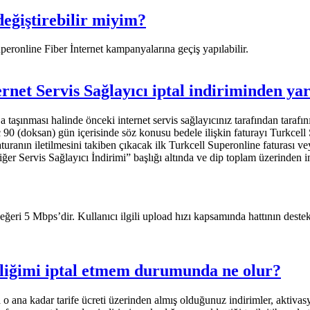
ğiştirebilir miyim?
eronline Fiber İnternet kampanyalarına geçiş​ yapılabilir.
net Servis Sağlayıcı iptal indiriminden ya
’a taşınması halinde önceki internet servis sağlayıcınız tarafından taraf
eç 90 (doksan) gün içerisinde söz konusu bedele ilişkin faturayı Turkc
turanın iletilmesini takiben çıkacak ilk Turkcell Superonline faturası ve
er Servis Sağlayıcı İndirimi” başlığı altında ve dip toplam üzerinden indi
ri 5 Mbps’dir. Kullanıcı ilgili upload hızı kapsamında hattının destekle
liğimi iptal etmem durumunda ne olur?
 ana kadar tarife ücreti üzerinden almış olduğunuz indirimler, aktivas