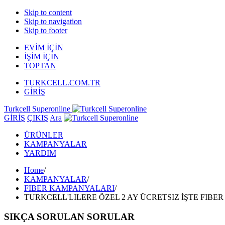
Skip to content
Skip to navigation
Skip to footer
EVİM İÇİN
İŞİM İÇİN
TOPTAN
TURKCELL.COM.TR
GİRİŞ
Turkcell Superonline
GİRİŞ
ÇIKIŞ
Ara
ÜRÜNLER
KAMPANYALAR
YARDIM
Home
/
KAMPANYALAR
/
FIBER KAMPANYALARI
/
TURKCELL'LILERE ÖZEL 2 AY ÜCRETSIZ İŞTE FIBE
SIKÇA SORULAN SORULAR