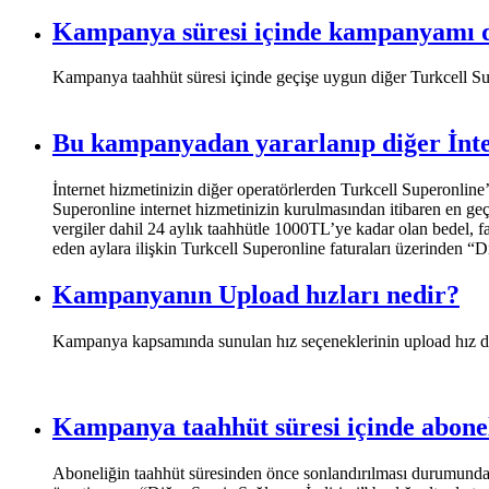
Kampanya süresi içinde kampanyamı de
​Kampanya taahhüt süresi içinde geçişe uygun diğer Turkcell Sup
Bu kampanyadan yararlanıp diğer İnter
​​İnternet hizmetinizin diğer operatörlerden Turkcell Superonline
Superonline internet hizmetinizin kurulmasından itibaren en g
vergiler dahil 24 aylık taahhütle 1000TL’ye kadar olan bedel, fa
eden aylara ilişkin Turkcell Superonline faturaları üzerinden “Diğ
Kampanyanın Upload hızları nedir?
​​Kampanya kapsamında sunulan hız seçeneklerinin upload hız değe
Kampanya taahhüt süresi içinde abone
​Aboneliğin taahhüt süresinden önce sonlandırılması durumunda o