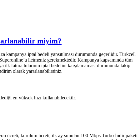
rarlanabilir miyim?
ınıza kampanya iptal bedeli yansıtılması durumunda geçerlidir. Turkcell
ell Superonline’a iletmeniz gerekmektedir. Kampanya kapsamında tüm
ya ilk fatura tutarının iptal bedelini karşılamaması durumunda takip
rim olarak yararlanabilirsiniz.​​​
diği en yüksek hızı kullanabilecektir.​
yon ücreti, kurulum ücreti, ilk ay sunulan 100 Mbps Turbo İndir paketi