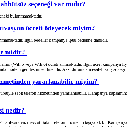
hhütsüz seçeneği var mıdır? ​
eneği bulunmamaktadır.
asyon ücreti ödeyecek miyim? ​​
amaktadır. İlgili bedeller kampanya iptal bedeline dahildir.
midir? ​​
m (Wifi 5 veya Wifi 6) ücreti alınmaktadır. İlgili ücret kampanya fiya
a modem geri teslim edilmelidir. Aksi durumda mesafeli satış sözleşmes
zmetinden yararlanabilir miyim? ​
retiyle sabit telefon hizmetinden yararlanılabilir. Kampanya kapsamında
 nedir? ​​
” tarifesinden, mevcut Sabit Telefon Hizmetini taşıyarak bu Kampanyay