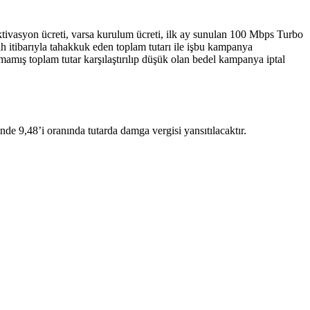
ktivasyon ücreti, varsa kurulum ücreti, ilk ay sunulan 100 Mbps Turbo
arih itibarıyla tahakkuk eden toplam tutarı ile işbu kampanya
lmamış toplam tutar karşılaştırılıp düşük olan bedel kampanya iptal
de 9,48’i oranında tutarda damga vergisi yansıtılacaktır.