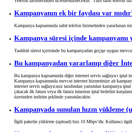
Telefon tarifelerinden ücretlendirilecektir. Tüm sabit telefon h
Kampanyanın ek bir faydası var mıdır
​​Kampanya kapsamında sabit telefon hizmetinden yararlanan müşte
Kampanya süresi içinde kampanyamı ya
​​Taahhüt süresi içerisinde bu kampanyadan geçişe uygun mevcut
Bu kampanyadan yararlanıp diğer İntern
​Bu kampanya kapsamında diğer internet servis sağlayıcı iptal in
Kampanya kapsamında mevcut internet hizmetinize ait kampanya i
internet servis sağlayıcınız tarafından yansıtılan kampanya iptal
çıkacak ilk fatura veya ilk fatura tutarının iptal bedelini karşı
üzerinden indirim şeklinde yansıtılacaktır.
Kampanyada sunulan hızın yükleme (upl
İlgili paketin yükleme (upload) hızı 10 Mbps’dir. Kullanıcı ilgil