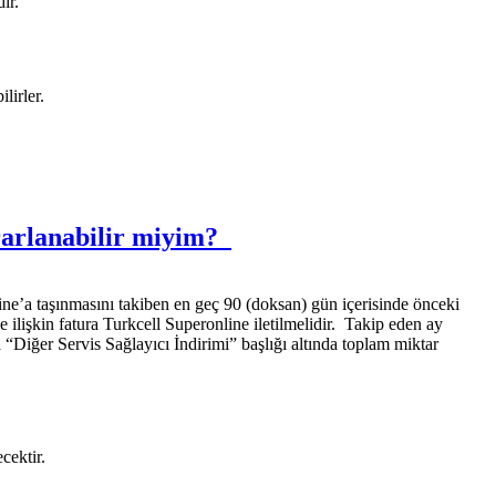
ir.
lirler.
lanabilir miyim? ​​ ​
ne’a taşınmasını takiben en geç 90 (doksan) gün içerisinde önceki
e ilişkin fatura Turkcell Superonline iletilmelidir. Takip eden ay
a “Diğer Servis Sağlayıcı İndirimi” başlığı altında toplam miktar
cektir.