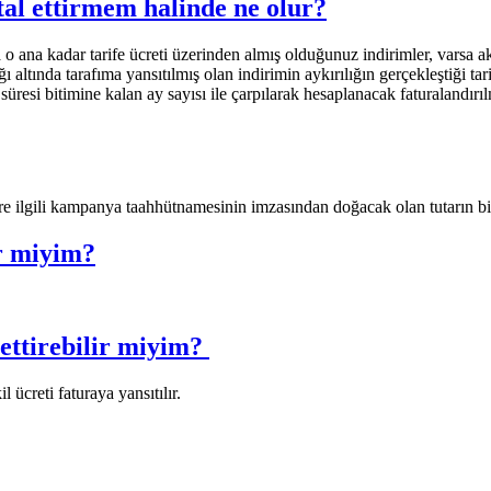
l ettirmem halinde ne olur?
o ana kadar tarife ücreti üzerinden almış olduğunuz indirimler, varsa a
ğı altında tarafıma yansıtılmış olan indirimin aykırılığın gerçekleştiği t
üresi bitimine kalan ay sayısı ile çarpılarak hesaplanacak faturalandırı
e ilgili kampanya taahhütnamesinin imzasından doğacak olan tutarın bin
r miyim?
ttirebilir miyim? ​
 ücreti faturaya yansıtılır.