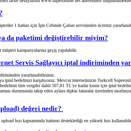
izmeti tarife detaylarına www.superonline.net adresinden ulaşılabilmekted
?
riler 1 hatları için İşin Cebinde Çalsın servisinden ücretsiz yararlanabi
 da paketimi değiştirebilir miyim?
 müşteri kampanyalarına geçiş yapılabilir.
et Servis Sağlayıcı iptal indiriminden yarar
diriminden yararlanabilirsiniz.
ptal bedelinizi karşılıyoruz. Mevcut internetinizin Turkcell Superonli
 bedelinin tüm vergiler dahil 507,81 TL'ye kadar kısmı için iptal bedelin
lamaması durumunda takip eden aylara ilişkin faturalar üzerinden tarafınız
oad) değeri nedir? ​
i upload hızı kapsamında hattının desteklediği en yüksek hızı kullanabile