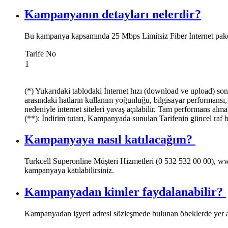
Kampanyanın detayları nelerdir?
​​Bu kampanya kapsamında 25 Mbps Limitsiz Fiber İnternet paket
​Tarife No
​1
(*) Yukarıdaki tablodaki İnternet hızı (download ve upload) son
arasındaki hatların kullanım yoğunluğu, bilgisayar performansı, vb
nedeniyle internet siteleri yavaş açılabilir. Tam performans alma
(**): İndirim tutarı, Kampanyada sunulan Tarifenin güncel raf b
Kampanyaya nasıl katılacağım? ​
Turkcell Superonline Müşteri Hizmetleri (0 532 532 00 00), w
kampanyaya katılabilirsiniz.
Kampanyadan kimler faydalanabilir? ​​
Kampanyadan işyeri adresi sözleşmede bulunan öbeklerde yer 