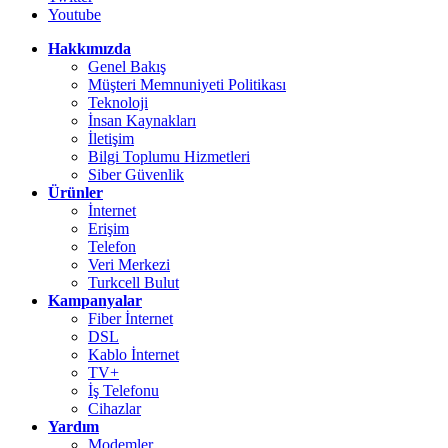
Youtube
Hakkımızda
Genel Bakış
Müşteri Memnuniyeti Politikası
Teknoloji
İnsan Kaynakları
İletişim
Bilgi Toplumu Hizmetleri
Siber Güvenlik
Ürünler
İnternet
Erişim
Telefon
Veri Merkezi
Turkcell Bulut
Kampanyalar
Fiber İnternet
DSL
Kablo İnternet
TV+
İş Telefonu
Cihazlar
Yardım
Modemler