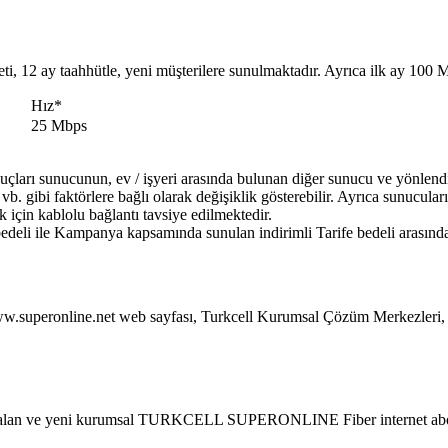
i, 12 ay taahhütle, yeni müşterilere sunulmaktadır. Ayrıca ilk ay 100 
​Hız*
​25 Mbps
uçları sunucunun, ev / işyeri arasında bulunan diğer sunucu ve yönlendir
. gibi faktörlere bağlı olarak değişiklik gösterebilir. Ayrıca sunucuları
k için kablolu bağlantı tavsiye edilmektedir.
edeli ile Kampanya kapsamında sunulan indirimli Tarife bedeli arasındak
ww.superonline.net web sayfası, Turkcell Kurumsal Çözüm Merkezleri, 
alan ve yeni kurumsal TURKCELL SUPERONLINE Fiber internet aboneler