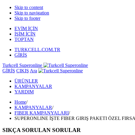
Skip to content
Skip to navigation
Skip to footer
EVİM İÇİN
İŞİM İÇİN
TOPTAN
TURKCELL.COM.TR
GİRİŞ
Turkcell Superonline
GİRİŞ
ÇIKIŞ
Ara
ÜRÜNLER
KAMPANYALAR
YARDIM
Home
/
KAMPANYALAR
/
FIBER KAMPANYALARI
/
SUPERONLINE İŞTE FIBER GIRIŞ PAKETI ÖZEL FIRS
SIKÇA SORULAN SORULAR