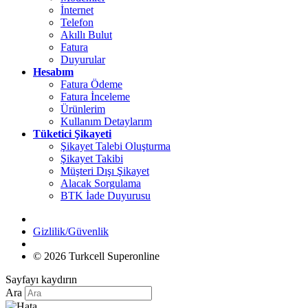
İnternet
Telefon
Akıllı Bulut
Fatura
Duyurular
Hesabım
Fatura Ödeme
Fatura İnceleme
Ürünlerim
Kullanım Detaylarım
Tüketici Şikayeti
Şikayet Talebi Oluşturma
Şikayet Takibi
Müşteri Dışı Şikayet
Alacak Sorgulama
BTK İade Duyurusu
Gizlilik/Güvenlik
© 2026 Turkcell Superonline
Sayfayı kaydırın
Ara