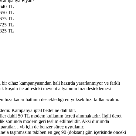
Kampanya Fiyatı*
​640 TL
650 TL
675 TL
725 TL
825 TL
 bir cihaz kampanyasından hali hazırda yararlanmıyor ve farklı
k koşulu ile adresteki mevcut altyapının hızı desteklemesi
hıza kadar hattının desteklediği en yüksek hızı kullanacaktır.
edir. Kampanya iptal bedeline dahildir.
r dahil 50 TL modem kullanım ücreti alınmaktadır. İlgili ücret
lik sonunda modem geri teslim edilmelidir. Aksi durumda
paratlar…vb için de benzer süreç uygulanır.
ne’a taşınmasını takiben en geç 90 (doksan) gün içerisinde önceki