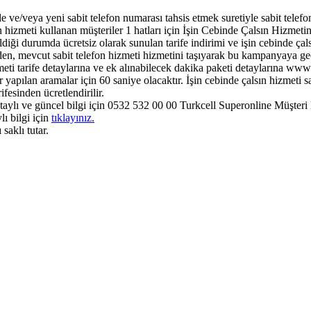
e ve/veya yeni sabit telefon numarası tahsis etmek suretiyle sabit telef
fon hizmeti kullanan müşteriler 1 hatları için İşin Cebinde Çalsın Hizmeti
dildiği durumda ücretsiz olarak sunulan tarife indirimi ve işin cebinde ça
den, mevcut sabit telefon hizmeti hizmetini taşıyarak bu kampanyaya ge
zmeti tarife detaylarına ve ek alınabilecek dakika paketi detaylarına www.
 yapılan aramalar için 60 saniye olacaktır. İşin cebinde çalsın hizmeti 
sinden ücretlendirilir.​
etaylı ve güncel bilgi için 0532 532 00 00 Turkcell Superonline Müşteri 
lı bilgi için
tıklayınız.
saklı tutar.