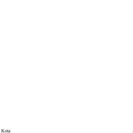
​​Kota​