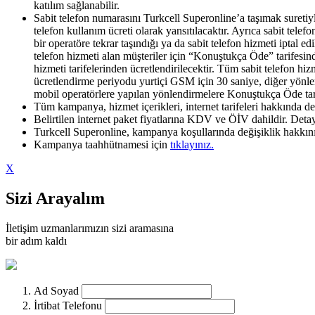
katılım sağlanabilir.
Sabit telefon numarasını Turkcell Superonline’a taşımak suretiyl
telefon kullanım ücreti olarak yansıtılacaktır. Ayrıca sabit tele
bir operatöre tekrar taşındığı ya da sabit telefon hizmeti iptal e
telefon hizmeti alan müşteriler için “Konuştukça Öde” tarifesin
hizmeti tarifelerinden ücretlendirilecektir. Tüm sabit telefon hi
ücretlendirme periyodu yurtiçi GSM için 30 saniye, diğer yönler
mobil operatörlere yapılan yönlendirmelere Konuştukça Öde tarife
Tüm kampanya, hizmet içerikleri, internet tarifeleri hakkında d
Belirtilen internet paket fiyatlarına KDV ve ÖİV dahildir. Detay
Turkcell Superonline, kampanya koşullarında değişiklik hakkını 
Kampanya taahhütnamesi için
tıklayınız.​
X
Sizi Arayalım
İletişim uzmanlarımızın sizi aramasına
bir adım kaldı
Ad Soyad
İrtibat Telefonu