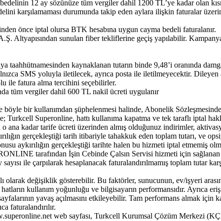
l bedelinin 12 ay sözünüze tüm vergiler dahil 1200 TL’ye kadar olan kısmı
bedelini karşılamaması durumunda takip eden aylara ilişkin faturalar üzer
inden önce iptal olursa BTK hesabına uygun cayma bedeli faturalanır.
ltyapısından sunulan fiber tekliflerine geçiş yapılabilir. Kampanya ka
aahhütnamesinden kaynaklanan tutarın binde 9,48’i oranında damga ve
ızca SMS yoluyla iletilecek, ayrıca posta ile iletilmeyecektir. Dileyen
ile fatura alma tercihini seçebilirler.
 tüm vergiler dahil 600 TL nakil ücreti uygulanır
e böyle bir kullanımdan şüphelenmesi halinde, Abonelik Sözleşmesinde 
; Turkcell Superonline, hattı kullanıma kapatma ve tek taraflı iptal hakkı
ana kadar tarife ücreti üzerinden almış olduğunuz indirimler, aktivasyo
ykırılığın gerçekleştiği tarih itibariyle tahakkuk eden toplam tutarı, ve 
nusu aykırılığın gerçekleştiği tarihte halen bu hizmeti iptal etmemiş ol
LINE tarafından İşin Cebinde Çalsın Servisi hizmeti için sağlanan i
y sayısı ile çarpılarak hesaplanacak faturalandırılmamış toplam tutar kar
ı olarak değişiklik gösterebilir. Bu faktörler, sunucunun, ev/işyeri aras
 hatların kullanım yoğunluğu ve bilgisayarın performansıdır. Ayrıca er
sayfalarının yavaş açılmasını etkileyebilir. Tam performans almak için k
a faturalandırılır.
.superonline.net web sayfası, Turkcell Kurumsal Çözüm Merkezi (KÇM),