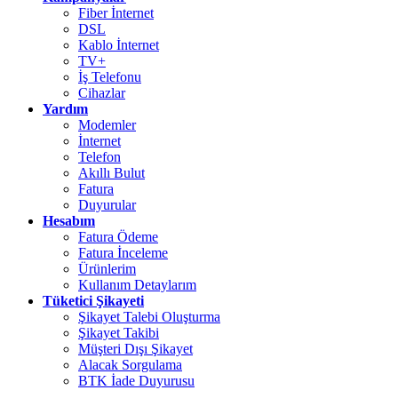
Fiber İnternet
DSL
Kablo İnternet
TV+
İş Telefonu
Cihazlar
Yardım
Modemler
İnternet
Telefon
Akıllı Bulut
Fatura
Duyurular
Hesabım
Fatura Ödeme
Fatura İnceleme
Ürünlerim
Kullanım Detaylarım
Tüketici Şikayeti
Şikayet Talebi Oluşturma
Şikayet Takibi
Müşteri Dışı Şikayet
Alacak Sorgulama
BTK İade Duyurusu