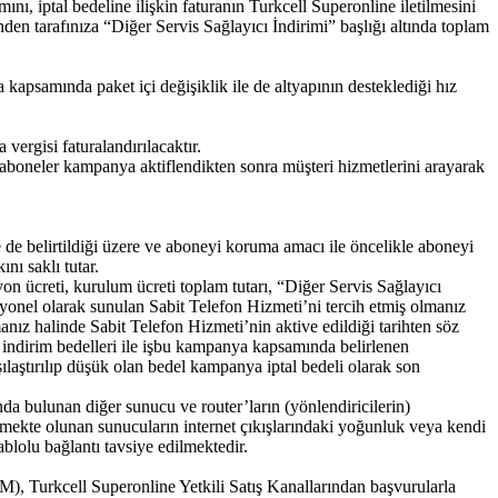
nı, iptal bedeline ilişkin faturanın Turkcell Superonline iletilmesini
inden tarafınıza “Diğer Servis Sağlayıcı İndirimi” başlığı altında toplam
psamında paket içi değişiklik ile de altyapının desteklediği hız
rgisi faturalandırılacaktır.
 aboneler kampanya aktiflendikten sonra müşteri hizmetlerini arayarak
de belirtildiği üzere ve aboneyi koruma amacı ile öncelikle aboneyi
nı saklı tutar.
n ücreti, kurulum ücreti toplam tutarı, “Diğer Servis Sağlayıcı
opsiyonel olarak sunulan Sabit Telefon Hizmeti’ni tercih etmiş olmanız
manız halinde Sabit Telefon Hizmeti’nin aktive edildiği tarihten söz
ndirim bedelleri ile işbu kampanya kapsamında belirlenen
şılaştırılıp düşük olan bedel kampanya iptal bedeli olarak son
ında bulunan diğer sunucu ve router’ların (yönlendiricilerin)
işmekte olunan sunucuların internet çıkışlarındaki yoğunluk veya kendi
ablolu bağlantı tavsiye edilmektedir.
 Turkcell Superonline Yetkili Satış Kanallarından başvurularla