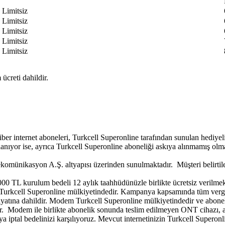
​Limitsiz​
​​Limitsiz
​​Limitsiz
​​Limitsiz
​​Limitsiz
ücreti dahildir.
 internet aboneleri, Turkcell Superonline tarafından sunulan hediyeli
nıyor ise, ayrıca Turkcell Superonline aboneliği askıya alınmamış olma
münikasyon A.Ş. altyapısı üzerinden sunulmaktadır. Müşteri belirtilen 
0 TL kurulum bedeli 12 aylık taahhüdünüzle birlikte ücretsiz verilmekt
Turkcell Superonline mülkiyetindedir. Kampanya kapsamında tüm vergile
iyatına dahildir. Modem Turkcell Superonline mülkiyetindedir ve abone
r. Modem ile birlikte abonelik sonunda teslim edilmeyen ONT cihazı, a
ptal bedelinizi karşılıyoruz. Mevcut internetinizin Turkcell Superonli