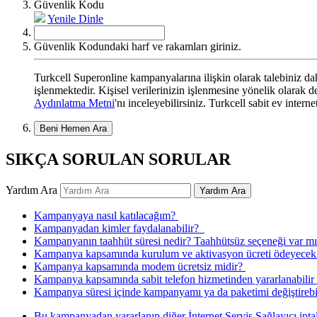
Güvenlik Kodu
Yenile
Dinle
Güvenlik Kodundaki harf ve rakamları giriniz.
Turkcell Superonline kampanyalarına ilişkin olarak talebiniz dahi
işlenmektedir. Kişisel verilerinizin işlenmesine yönelik olarak
Aydınlatma Metni
'nı inceleyebilirsiniz. Turkcell sabit ev intern
Beni Hemen Ara
SIKÇA SORULAN SORULAR
Yardım Ara
Yardım Ara
​Kampanyaya nasıl katılacağım? ​
Kampanyadan kimler faydalanabilir? ​​ ​​​
Kampanyanın taahhüt süresi nedir? Taahhütsüz seçeneği var mıd
Kampanya kapsamında kurulum ve aktivasyon ücreti ödeyecek m
Kampanya kapsamında modem ücretsiz midir? ​​
Kampanya kapsamında sabit telefon hizmetinden yararlanabilir 
Kampanya süresi içinde kampanyamı ya da paketimi değiştirebili
Bu kampanyadan yararlanıp diğer İnternet Servis Sağlayıcı iptal i