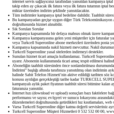
internet servis sağlayıcınız tarafından yansıtılan kampanya ipta
takip eden ay çıkacak ilk fatura veya ilk fatura tutarının iptal 
miktar üzerinden indirim şeklinde yansıtılacaktır.
Tüm indirimler kampanya iptal bedeline dahildir. Taahhüt süres
Bu kampanyadan geçişe uygun diğer Türk Telekomünikasyon A.Ş. A
doğrultusunda hizmet alınabilir.
Sık Sorulan Sorular​
Kampanya kapsamında bir defaya mahsus olmak üzere kampanya t
Kampanya kampanyasına gelen yeni müşteriler için faturalar yaln
veya Turkcell Superonline abone merkezleri üzerinden posta yolu 
Kampanya kapsamında nakil hizmeti mevcuttur. Nakil durumunda
Turkcell Superonline yasal sitelerden indirmeyi destekler.
Sunulan hizmet ticari amaçla kullanılamaz. Turkcell Superonlin
uyarır. Abonenin kullanımında ticari amaç tespit edilmesi halinde
Aboneliğin taahhüt süresinden önce sonlandırılması durumunda o 
İndirimi” başlığı altında tarafınıza yansıtılmış olan indirimin a
halinde Sabit Telefon Hizmeti’nin aktive edildiği tarihten söz ko
konusu ayrılığın gerçekleştiği tarihe kadar TURKCELL SUPERON
kampanyalı aylık paket fiyatının taahhüt süresi bitimine kalan a
faturanıza yansıtılır.
İnternet hızı (download ve upload) sonuçları bazı faktörlere bağl
performansı ve sayısı; ev/işyeri ve sunucu lokasyonu arasındaki
düzenlemeleri doğrultusunda getirdikleri hız kısıtlamaları, web 
Varsa Turkcell Superonline diğer katma değerli servisleriniz ayrıc
Turkcell Superonline Müşteri Hizmetleri 0 532 532 00 00, www