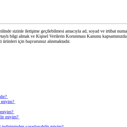
linde sizinle iletişime geçilebilmesi amacıyla ad, soyad ve irtibat numa
 detaylı bilgi almak ve Kişisel Verilerin Korunması Kanunu kapsamınızd
eti ürünleri için başvurunuz alınmaktadır.
ır? ​
iyim? ​​
miyim? ​
r miyim? ​​
ndiriminden yararlanabilir miyim? ​​ ​