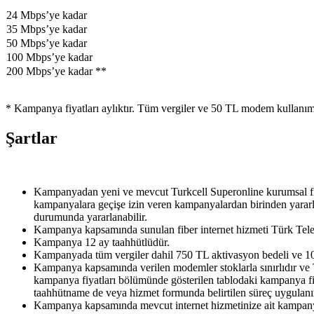
​24 Mbps​’ye kadar
35 Mbps​’ye kadar​
​50 Mbps​’ye kadar
​100 Mbps’ye kadar
​​200 Mbps’ye kadar **
​* Kampanya fiyatları aylıktır. Tüm vergiler ve 50 TL modem kullanım 
Şartlar
Kampanyadan yeni ve mevcut Turkcell Superonline kurumsal fiber
kampanyalara geçişe izin veren kampanyalardan birinden yararla
durumunda yararlanabilir.
Kampanya kapsamında sunulan fiber internet hizmeti Türk Teleko
Kampanya 12 ay taahhütlüdür.
Kampanyada tüm vergiler dahil 750 TL aktivasyon bedeli ve 100
Kampanya kapsamında verilen modemler stoklarla sınırlıdır ve 
kampanya fiyatları bölümünde gösterilen tablodaki kampanya f
taahhütname de veya hizmet formunda belirtilen süreç uygulanı
Kampanya kapsamında mevcut internet hizmetinize ait kampanya i