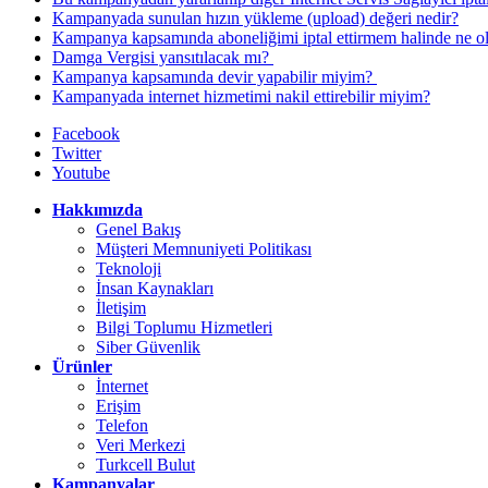
Kampanyada sunulan hızın yükleme (upload) değeri nedir?
Kampanya kapsamında aboneliğimi iptal ettirmem halinde ne olu
​Damga Vergisi yansıtılacak mı? ​​
​Kampanya kapsamında devir yapabilir miyim? ​
Kampanyada internet hizmetimi nakil ettirebilir miyim?
Facebook
Twitter
Youtube
Hakkımızda
Genel Bakış
Müşteri Memnuniyeti Politikası
Teknoloji
İnsan Kaynakları
İletişim
Bilgi Toplumu Hizmetleri
Siber Güvenlik
Ürünler
İnternet
Erişim
Telefon
Veri Merkezi
Turkcell Bulut
Kampanyalar