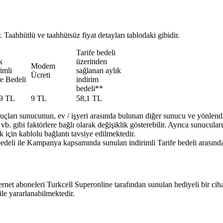
 Taahhütlü ve taahhütsüz fiyat detayları tablodaki gibidir.
​Tarife bedeli
k
üzerinden
​Modem
imli
sağlanan aylık
Ücreti
fe Bedeli
indirim
bedeli**
,9 TL
​9 TL
​58,1 TL
uçları sunucunun, ev / işyeri arasında bulunan diğer sunucu ve yönlendir
. gibi faktörlere bağlı olarak değişiklik gösterebilir. Ayrıca sunucuları
k için kablolu bağlantı tavsiye edilmektedir.
edeli ile Kampanya kapsamında sunulan indirimli Tarife bedeli arasındak
net aboneleri Turkcell Superonline tarafından sunulan hediyeli bir cih
e yararlanabilmektedir.​