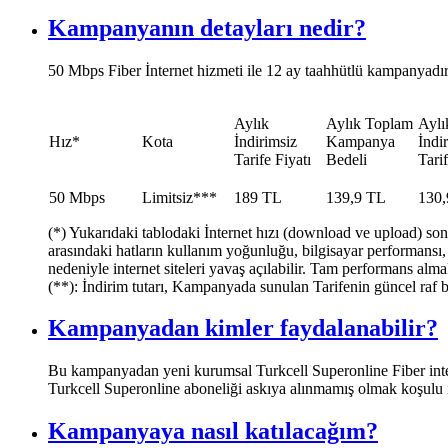
Kampanyanın detayları nedir?
​​50 Mbps Fiber İnternet hizmeti ile 12 ay taahhütlü kampanyadır.
Aylık
​Aylık Toplam
​Aylı
​Hız*
​Kota
İndirimsiz
Kampanya
İndir
Tarife Fiyatı
Bedeli
Tari
​50 Mbps
​Limitsiz***
​189 TL
​139,9 TL
​130
(*) Yukarıdaki tablodaki İnternet hızı (download ve upload) son
arasındaki hatların kullanım yoğunluğu, bilgisayar performansı, vb
nedeniyle internet siteleri yavaş açılabilir. Tam performans alma
(**): İndirim tutarı, Kampanyada sunulan Tarifenin güncel raf b
Kampanyadan kimler faydalanabilir?
​Bu kampanyadan yeni kurumsal Turkcell Superonline Fiber inter
Turkcell Superonline aboneliği askıya alınmamış olmak koşulu il
Kampanyaya nasıl katılacağım?