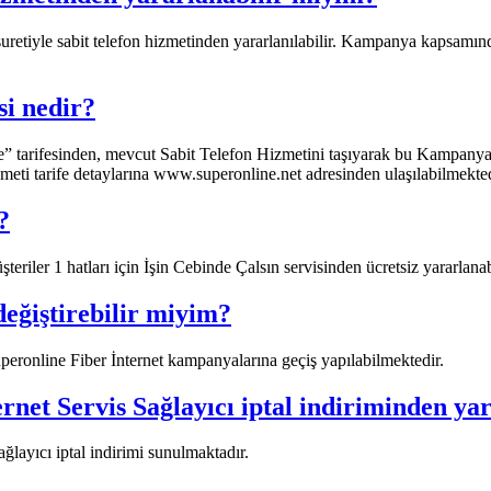
retiyle sabit telefon hizmetinden yararlanılabilir. Kampanya kapsamında
si nedir?
e” tarifesinden, mevcut Sabit Telefon Hizmetini taşıyarak bu Kampanyay
izmeti tarife detaylarına www.superonline.net adresinden ulaşılabilmekted
?
iler 1 hatları için İşin Cebinde Çalsın servisinden ücretsiz yararlanabi
ğiştirebilir miyim?
eronline Fiber İnternet kampanyalarına geçiş yapılabilmektedir.​
net Servis Sağlayıcı iptal indiriminden ya
layıcı iptal indirimi sunulmaktadır.