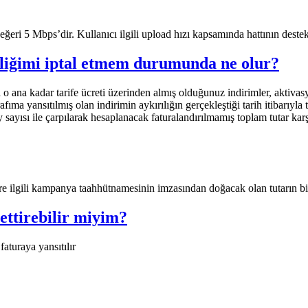
ri 5 Mbps’dir. Kullanıcı ilgili upload hızı kapsamında hattının destekl
liğimi iptal etmem durumunda ne olur?
 ana kadar tarife ücreti üzerinden almış olduğunuz indirimler, aktivas
arafıma yansıtılmış olan indirimin aykırılığın gerçekleştiği tarih itibar
y sayısı ile çarpılarak hesaplanacak faturalandırılmamış toplam tutar kar
re ilgili kampanya taahhütnamesinin imzasından doğacak olan tutarın bin
ettirebilir miyim?
faturaya yansıtılır