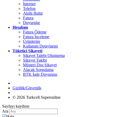
İnternet
Telefon
Akıllı Bulut
Fatura
Duyurular
Hesabım
Fatura Ödeme
Fatura İnceleme
Ürünlerim
Kullanım Detaylarım
Tüketici Şikayeti
Şikayet Talebi Oluşturma
Şikayet Takibi
Müşteri Dışı Şikayet
Alacak Sorgulama
BTK İade Duyurusu
Gizlilik/Güvenlik
© 2026 Turkcell Superonline
Sayfayı kaydırın
Ara