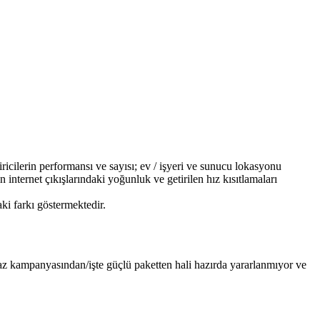
icilerin performansı ve sayısı; ev / işyeri ve sunucu lokasyonu
n internet çıkışlarındaki yoğunluk ve getirilen hız kısıtlamaları
i farkı göstermektedir.​
az kampanyasından/işte güçlü paketten hali hazırda yararlanmıyor ve