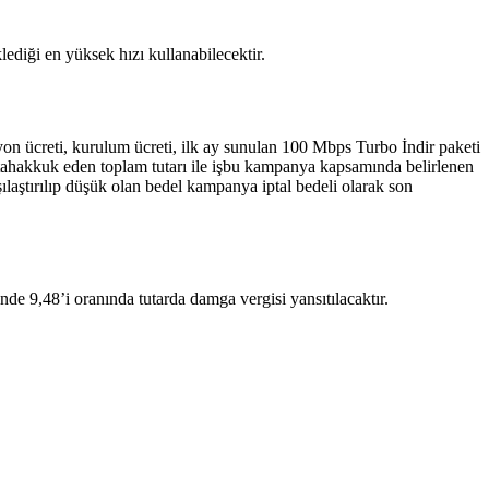
ediği en yüksek hızı kullanabilecektir.
yon ücreti, kurulum ücreti, ilk ay sunulan 100 Mbps Turbo İndir paketi
ıyla tahakkuk eden toplam tutarı ile işbu kampanya kapsamında belirlenen
şılaştırılıp düşük olan bedel kampanya iptal bedeli olarak son
de 9,48’i oranında tutarda damga vergisi yansıtılacaktır.