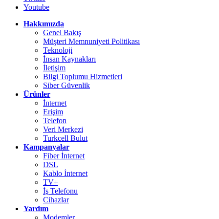
Youtube
Hakkımızda
Genel Bakış
Müşteri Memnuniyeti Politikası
Teknoloji
İnsan Kaynakları
İletişim
Bilgi Toplumu Hizmetleri
Siber Güvenlik
Ürünler
İnternet
Erişim
Telefon
Veri Merkezi
Turkcell Bulut
Kampanyalar
Fiber İnternet
DSL
Kablo İnternet
TV+
İş Telefonu
Cihazlar
Yardım
Modemler