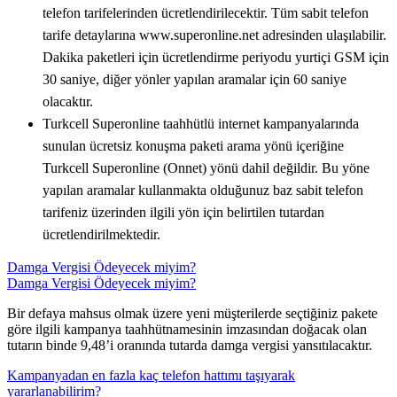
telefon tarifelerinden ücretlendirilecektir. Tüm sabit telefon
tarife detaylarına www.superonline.net adresinden ulaşılabilir.
Dakika paketleri için ücretlendirme periyodu yurtiçi GSM için
30 saniye, diğer yönler yapılan aramalar için 60 saniye
olacaktır.​
Turkcell Superonline taahhütlü internet kampanyalarında
sunulan ücretsiz konuşma paketi arama yönü içeriğine
Turkcell Superonline (Onnet) yönü dahil değildir. Bu yöne
yapılan aramalar kullanmakta olduğunuz baz sabit telefon
tarifeniz üzerinden ilgili yön için belirtilen tutardan
ücretlendirilmektedir.
Damga Vergisi Ödeyecek miyim?
Damga Vergisi Ödeyecek miyim?
​Bir defaya mahsus olmak üzere yeni müşterilerde seçtiğiniz pakete
göre ilgili kampanya taahhütnamesinin imzasından doğacak olan
tutarın binde 9,48’i oranında tutarda damga vergisi yansıtılacaktır.​​
Kampanyadan en fazla kaç telefon hattımı taşıyarak
yararlanabilirim?