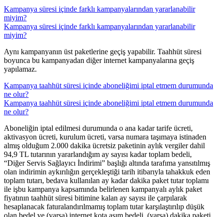
Kampanya süresi içinde farklı kampanyalarından yararlanabilir
miyim?
Kampanya süresi içinde farklı kampanyalarından yararlanabilir
miyim?
​Aynı kampanyanın üst paketlerine geçiş yapabilir. Taahhüt süresi
boyunca bu kampanyadan diğer internet kampanyalarına geçiş
yapılamaz.​​
Kampanya taahhüt süresi içinde aboneliğimi iptal etmem durumunda
ne olur?
Kampanya taahhüt süresi içinde aboneliğimi iptal etmem durumunda
ne olur?
​Aboneliğin iptal edilmesi durumunda o ana kadar tarife ücreti,
aktivasyon ücreti, kurulum ücreti, varsa numara taşımaya istinaden
almış olduğum 2.000 dakika ücretsiz paketinin aylık vergiler dahil
94,9 TL tutarının yararlandığım ay sayısı kadar toplam bedeli,
“Diğer Servis Sağlayıcı İndirimi” başlığı altında tarafıma yansıtılmış
olan indirimin aykırılığın gerçekleştiği tarih itibarıyla tahakkuk eden
toplam tutarı, bedava kullanılan ay kadar dakika paket tutar toplamı
ile işbu kampanya kapsamında belirlenen kampanyalı aylık paket
fiyatının taahhüt süresi bitimine kalan ay sayısı ile çarpılarak
hesaplanacak faturalandırılmamış toplam tutar karşılaştırılıp düşük
olan bedel ve (varsa) internet kota aşım bedeli, (varsa) dakika paketi