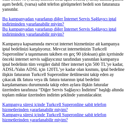
aşım bedeli, (varsa) sabit telefon görüşmeleri bedeli son faturanıza
yansıtılır.​​​
Bu kampanyadan yararlanıp diğer İnternet Servis Sağlayıcı iptal
indiriminden yararlanabilir miyim?
Bu kampanyadan yararlanıp diğer İnternet Servis Sağlayıcı iptal
indiriminden yararlanabilir miyim?
​Kampanya kapsamında mevcut internet hizmetinize ait kampanya
iptal bedelinizi karşılıyoruz. Mevcut internetinizin Turkcell
Superonline’a taşınmasını takiben en geç 90 (doksan) gün içerisinde
önceki internet servis sağlayıcınız tarafından yansıtılan kampanya
iptal bedelinin tüm vergiler dahil fiber internet için 500 TL'ye kadar,
ADSL/Yalın ADSL için 120TL’ye kadar olan kısmını, iptal bedeline
ilişkin faturanın Turkcell Superonline iletilmesini takip eden ay
çıkacak ilk fatura veya ilk fatura tutarının iptal bedelini
karşılamaması durumunda takip eden aylara ilişkin faturalar
üzerinden tarafınıza “Diğer Servis Sağlayıcı İndirimi” başlığı altında
toplam miktar üzerinden indirim şeklinde yansıtılacaktır.​
Kampanya süresi içinde Turkcell Superonline sabit telefon
hizmetlerinden yararlanabilir miyim?
Kampanya süresi içinde Turkcell Superonline sabit telefon
hizmetlerinden yararlanabilir miyim?