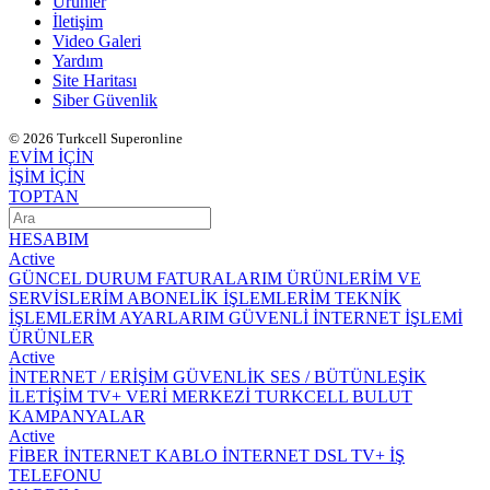
Ürünler
İletişim
Video Galeri
Yardım
Site Haritası
Siber Güvenlik
© 2026 Turkcell Superonline
EVİM İÇİN
İŞİM İÇİN
TOPTAN
HESABIM
Active
GÜNCEL DURUM
FATURALARIM
ÜRÜNLERİM VE
SERVİSLERİM
ABONELİK İŞLEMLERİM
TEKNİK
İŞLEMLERİM
AYARLARIM
GÜVENLİ İNTERNET İŞLEMİ
ÜRÜNLER
Active
İNTERNET / ERİŞİM
GÜVENLİK
SES / BÜTÜNLEŞİK
İLETİŞİM
TV+
VERİ MERKEZİ
TURKCELL BULUT
KAMPANYALAR
Active
FİBER İNTERNET
KABLO İNTERNET
DSL
TV+
İŞ
TELEFONU