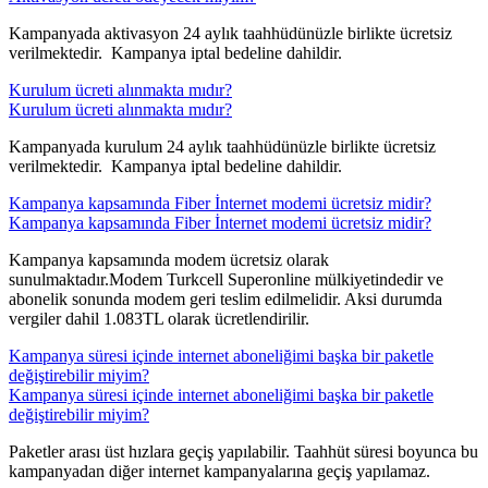
​Kampanyada aktivasyon 24 aylık taahhüdünüzle birlikte ücretsiz
verilmektedir. Kampanya iptal bedeline dahildir.​
Kurulum ücreti alınmakta mıdır?
Kurulum ücreti alınmakta mıdır?
​Kampanyada kurulum 24 aylık taahhüdünüzle birlikte ücretsiz
verilmektedir. Kampanya iptal bedeline dahildir.​
Kampanya kapsamında Fiber İnternet modemi ücretsiz midir?
Kampanya kapsamında Fiber İnternet modemi ücretsiz midir?
​Kampanya kapsamında modem ücretsiz olarak
sunulmaktadır.Modem Turkcell Superonline mülkiyetindedir ve
abonelik sonunda modem geri teslim edilmelidir. Aksi durumda
vergiler dahil 1.083TL olarak ücretlendirilir.​
Kampanya süresi içinde internet aboneliğimi başka bir paketle
değiştirebilir miyim?
Kampanya süresi içinde internet aboneliğimi başka bir paketle
değiştirebilir miyim?
​Paketler arası üst hızlara geçiş yapılabilir. Taahhüt süresi boyunca bu
kampanyadan diğer internet kampanyalarına geçiş yapılamaz.​