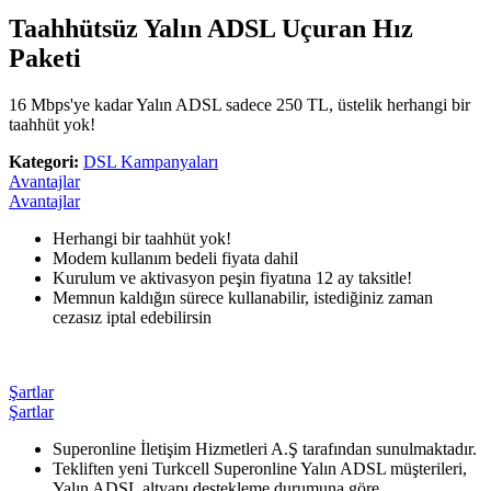
Taahhütsüz Yalın ADSL Uçuran Hız
Paketi
16 Mbps'ye kadar Yalın ADSL sadece 250 TL, üstelik herhangi bir
taahhüt yok!
Kategori:
DSL Kampanyaları
Avantajlar
Avantajlar
​Herhangi bir taahhüt yok!
Modem kullanım bedeli fiyata dahil
Kurulum ve aktivasyon peşin fiyatına 12 ay taksitle!
Memnun kaldığın sürece kullanabilir, istediğiniz zaman
cezasız iptal edebilirsin
Şartlar
Şartlar
Superonline İletişim Hizmetleri A.Ş tarafından sunulmaktadır.
Tekliften yeni Turkcell Superonline Yalın ADSL müşterileri,
Yalın ADSL altyapı destekleme durumuna göre