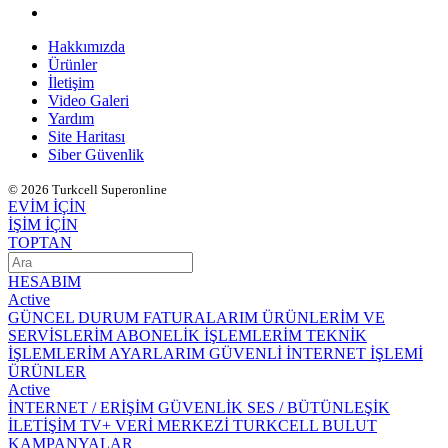
Hakkımızda
Ürünler
İletişim
Video Galeri
Yardım
Site Haritası
Siber Güvenlik
© 2026 Turkcell Superonline
EVİM İÇİN
İŞİM İÇİN
TOPTAN
HESABIM
Active
GÜNCEL DURUM
FATURALARIM
ÜRÜNLERİM VE
SERVİSLERİM
ABONELİK İŞLEMLERİM
TEKNİK
İŞLEMLERİM
AYARLARIM
GÜVENLİ İNTERNET İŞLEMİ
ÜRÜNLER
Active
İNTERNET / ERİŞİM
GÜVENLİK
SES / BÜTÜNLEŞİK
İLETİŞİM
TV+
VERİ MERKEZİ
TURKCELL BULUT
KAMPANYALAR