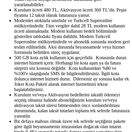
yararlanabilirler.
Kurulum ücreti 480 TL, Aktivasyon ücreti 360 TL’dir. Peşin
fiyatına 12 taksit olarak faturanıza yansır.
Modemler stoklarla sınırlıdır ve Turkcell Superonline
mülkiyetindedir. Tüm vergiler dahil 28 TL modem kullanım
ücreti alınmaktadır. Modem kullanım bedeli bölümünde
gösterilen tablodaki fiyata dahildir. Modem Turkcell
Superonline mülkiyetindedir ve abonelik sonunda modem geri
teslim edilmelidir. Aksi durumda beyannamede veya hizmet
formunda belirtilen süreç uygulanır.
500 GB kota aylık kullanım için geçerlidir. Kotasında duran
internet hizmeti içerir. Herhangi bir kota aşım ya da fatura
sürprizi söz konusu değildir. Kota kullanımları %80 ve
%100'e ulaştığında SMS ile bilgilendirilirsiniz. İlgili kota
dolunca internet hizmeti durur. Dilerseniz ay sonuna kadar ek
Joker Kota Paketi alarak internet hizmetinizi tekrar
başlatabilirsiniz.
Kurulum ve/veya Aktivasyon bedellerini taksitli ödemeyi
seçmiş olmanız halinde aboneliğinizin kurulum ve/veya
aktivasyon taksit süresi bitmesinden önce sonlandırılması
durumunda, kalan taksit tutarları toplamı tek seferde faturanıza
yansıtılır.
Bir defaya mahsus olmak üzere tek seferde seçtiğiniz pakete
göre ilgili beyannamenin imzasından doğacak olan tutarın
binde 9,48’i oranında tutarda damga vergisi yansıtılacaktır.