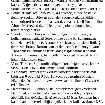
çalsın hizmeti sadece Turkcell yönüne yapılan yönlendirmeleri
kapsar. Diğer sabit ve mobil operatörlere yapılan
yönlendirmelere Konuştukça Öde tarifesinden ücretlendirilir.
Faturalar yalnızca SMS yoluyla iletilecek, ayrıca posta ile
iletilmeyecektir. Dileyen aboneler abonelik aktiflendikten
sonra müşteri hizmetlerini arayarak veya Turkcell Superonline
Abone Merkezleri üzerinden posta yolu ile fatura alma
tercihini seçebilirler.
Sunulan hizmet bireysel kullanım içindir, ticari amaçla
kullanılamaz. Turkcell Superonline böyle bir kullanımdan
şüphelenmesi halinde, Abonelik Sözleşmesinde de belirtildiği
üzere ve aboneyi koruma amacı ile öncelikle aboneyi uyarır.
Abonenin kullanımında ticari amaç tespit edilmesi halinde;
Turkcell Superonline, hattı kullanıma kapatma ve tek taraflı
iptal hakkını saklı tutar.
Varsa Turkcell Superonline diğer katma değerli servisleriniz
ve Sabit Ses Hizmetiniz ayrıca faturalandırılır.
Kampanya, hizmet içerikleri ve tarifeleri hakkında detaylı
bilgi için 0 532 532 0 000 Turkcell Superonline Müşteri
Hizmetleri’ni arayabilir veya www.superonline.net’i ziyaret
edebilirsiniz.
Hattınızın xDSL teknolojisini desteklemesi gerekmektedir.
Hattın kalitesi ve hizmet alınan santrale uzaklığına göre
abonelik hızı değişkenlik gösterebilir. Müşteri belirtilen hıza
kadar hattının desteklediği en yüksek hızı kullanacaktır. xDSL