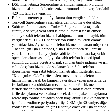
DSL İnternetinizi Superonline tarafından sunulan kurulum
hizmetini alarak nakil ettirmeniz durumunda tüm vergiler dahil
420 TL faturaya yansıtılır.
Belirtilen internet paket fiyatlarına tüm vergiler dahildir.
Turkcell Superonline yasal sitelerden indirmeyi destekler.
Sabit telefon numarasını Turkcell Superonline’a taşımak
suretiyle ve/veya yeni sabit telefon numarası tahsis etmek
suretiyle sabit telefon hizmeti aldığınız durumunda aylık tüm
vergiler dahil 1,02 TL sabit telefon kullanım ücreti olarak
yansıtılacaktır. Ayrıca sabit telefon hizmeti kullanan müşteriler
1 hatları için İşin Cebinde Çalsın Hizmetinden de ücretsiz
yararlanılacaktır. 12 ay içinde sabit telefon numara başka bir
operatöre tekrar taşındığı ya da sabit telefon hizmeti iptal
edildiği durumda ücretsiz olarak sunulan tarife indirimi ve işin
cebinde çalsın hizmeti de sonlanacaktır. Sabit telefon
görüşmeleri yeni sabit telefon hizmeti alan müşteriler için
“Konuştukça Öde” tarifesinden, mevcut sabit telefon
hizmetini taşıyarak bu kampanyaya geçiş yapan müşterilerde
ise kullanmakta oldukları mevcut sabit telefon hizmeti
tarifelerinden ücretlendirilecektir. Tüm sabit telefon hizmeti
tarife detaylarına ve ek alınabilecek dakika paketi detaylarına
www.superonline.net adresinden ulaşılabilir. Dakika paketleri
için ücretlendirme periyodu yurtiçi GSM için 30 saniye, diğer
yönler yapılan aramalar için 60 saniye olacaktır. İşin cebinde