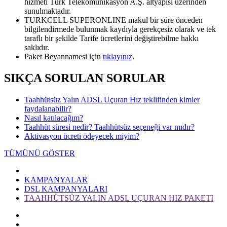
hizmeti Türk Telekomünikasyon A.Ş. altyapısı üzerinden
sunulmaktadır.
TURKCELL SUPERONLINE makul bir süre önceden
bilgilendirmede bulunmak kaydıyla gerekçesiz olarak ve tek
taraflı bir şekilde Tarife ücretlerini değiştirebilme hakkı
saklıdır.
Paket Beyannamesi için
tıklayınız​
.
SIKÇA SORULAN SORULAR
Taahhütsüz Yalın ADSL Uçuran Hız teklifinden kimler
faydalanabilir?
Nasıl katılacağım?
Taahhüt süresi nedir? Taahhütsüz seçeneği var mıdır?
Aktivasyon ücreti ödeyecek miyim?
TÜMÜNÜ GÖSTER
KAMPANYALAR
DSL KAMPANYALARI
TAAHHÜTSÜZ YALIN ADSL UÇURAN HIZ PAKETI