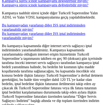
Kampanya süresi içinde kampanyamı değiştirebilir miyim?
Kampanya süresi içinde kampanyamı değiştirebilir miyim?
​Kampanya taahhüt süresi içinde diğer Turkcell Superonline Yalın
ADSL ve Yalın VDSL kampanyalarına geçiş yapılabilmektedir.
Bu kampanyadan yararlanıp diğer ISS iptal indiriminden
yararlanabilir miyim?
Bu kampanyadan yararlanıp diğer ISS iptal indiriminden
yararlanabilir miyim?
​Bu kampanya kapsamında diğer internet servis sağlayıcı iptal
indiriminden yararlanabilirsiniz. Kampanya kapsamında
yararlanmakta olduğum internet erişim hizmetimin Turkcell
Superonline’a taşınmasını takiben en geç 90 (doksan) gün içerisinde
tarafıma önceki internet servis sağlayıcı tarafından kampanya iptal
bedeli yansıtılması halinde, bu bedelin bir kısmının işbu madde
koşullarında tarafıma sağlanacağını, bu kapsamda öncelikle söz
konusu bedele ilişkin faturayı Turkcell Superonline’a derhal iletmem
gerektiğini, bu halde tüm vergiler dahil 120 TL'ye kadar olan
bedelin, iptal bedeline ilişkin faturanın iletilmesini takip eden ay
çıkacak ilk Turkcell Superonline faturası veya ilk fatura tutarının
iptal bedelini karşılamaması durumunda takip eden aylara ilişkin
Turkcell Superonline faturaları üzerinden tarafıma “Diğer Servis
Sağlayıcı İndirimi” başlığı altında ve dip toplam üzerinden indirim
şeklinde sağlanacaktır.