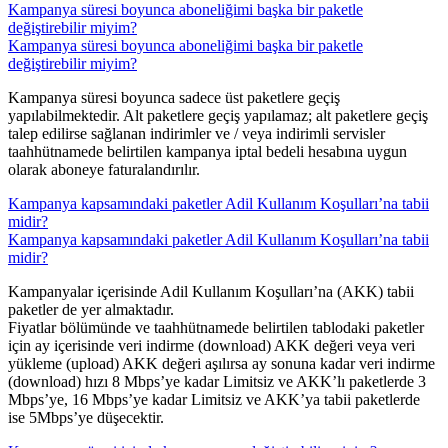
Kampanya süresi boyunca aboneliğimi başka bir paketle
değiştirebilir miyim?
Kampanya süresi boyunca aboneliğimi başka bir paketle
değiştirebilir miyim?
​Kampanya süresi boyunca sadece üst paketlere geçiş
yapılabilmektedir. Alt paketlere geçiş yapılamaz; alt paketlere geçiş
talep edilirse sağlanan indirimler ve / veya indirimli servisler
taahhütnamede belirtilen kampanya iptal bedeli hesabına uygun
olarak aboneye faturalandırılır.
Kampanya kapsamındaki paketler Adil Kullanım Koşulları’na tabii
midir?
Kampanya kapsamındaki paketler Adil Kullanım Koşulları’na tabii
midir?
​Kampanyalar içerisinde Adil Kullanım Koşulları’na (AKK) tabii
paketler de yer almaktadır.
Fiyatlar bölümünde ve taahhütnamede belirtilen tablodaki paketler
için ay içerisinde veri indirme (download) AKK değeri veya veri
yükleme (upload) AKK değeri aşılırsa ay sonuna kadar veri indirme
(download) hızı 8 Mbps’ye kadar Limitsiz ve AKK’lı paketlerde 3
Mbps’ye, 16 Mbps’ye kadar Limitsiz ve AKK’ya tabii paketlerde
ise 5Mbps’ye düşecektir.