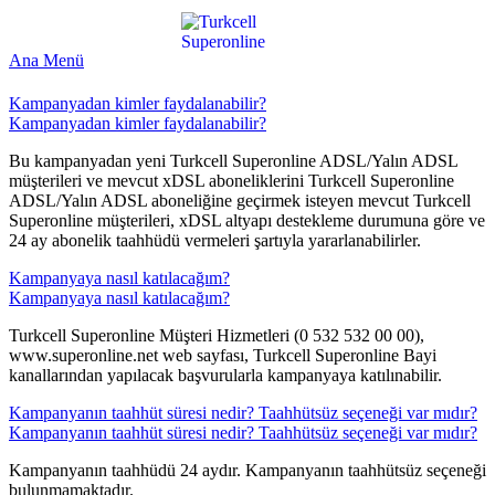
Ana Menü
Kampanyadan kimler faydalanabilir?
Kampanyadan kimler faydalanabilir?
​Bu kampanyadan yeni Turkcell Superonline ADSL/Yalın ADSL
müşterileri ve mevcut xDSL aboneliklerini Turkcell Superonline
ADSL/Yalın ADSL aboneliğine geçirmek isteyen mevcut Turkcell
Superonline müşterileri, xDSL altyapı destekleme durumuna göre ve
24 ay abonelik taahhüdü vermeleri şartıyla yararlanabilirler.
Kampanyaya nasıl katılacağım?
Kampanyaya nasıl katılacağım?
​Turkcell Superonline Müşteri Hizmetleri (0 532 532 00 00),
www.superonline.net web sayfası, Turkcell Superonline Bayi
kanallarından yapılacak başvurularla kampanyaya katılınabilir.
Kampanyanın taahhüt süresi nedir? Taahhütsüz seçeneği var mıdır?
Kampanyanın taahhüt süresi nedir? Taahhütsüz seçeneği var mıdır?
​Kampanyanın taahhüdü 24 aydır. Kampanyanın taahhütsüz seçeneği
bulunmamaktadır.