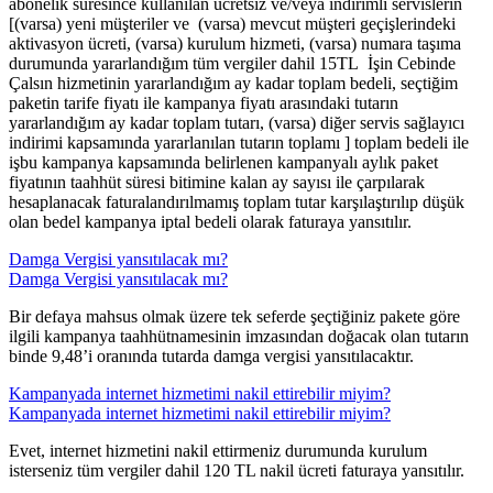
abonelik süresince kullanılan ücretsiz ve/veya indirimli servislerin
[(varsa) yeni müşteriler ve (varsa) mevcut müşteri geçişlerindeki
aktivasyon ücreti, (varsa) kurulum hizmeti, (varsa) numara taşıma
durumunda yararlandığım tüm vergiler dahil 15TL İşin Cebinde
Çalsın hizmetinin yararlandığım ay kadar toplam bedeli, seçtiğim
paketin tarife fiyatı ile kampanya fiyatı arasındaki tutarın
yararlandığım ay kadar toplam tutarı, (varsa) diğer servis sağlayıcı
indirimi kapsamında yararlanılan tutarın toplamı ] toplam bedeli ile
işbu kampanya kapsamında belirlenen kampanyalı aylık paket
fiyatının taahhüt süresi bitimine kalan ay sayısı ile çarpılarak
hesaplanacak faturalandırılmamış toplam tutar karşılaştırılıp düşük
olan bedel kampanya iptal bedeli olarak faturaya yansıtılır.
Damga Vergisi yansıtılacak mı?
Damga Vergisi yansıtılacak mı?
​Bir defaya mahsus olmak üzere tek seferde şeçtiğiniz pakete göre
ilgili kampanya taahhütnamesinin imzasından doğacak olan tutarın
binde 9,48’i oranında tutarda damga vergisi yansıtılacaktır.
Kampanyada internet hizmetimi nakil ettirebilir miyim?
Kampanyada internet hizmetimi nakil ettirebilir miyim?
​Evet, internet hizmetini nakil ettirmeniz durumunda kurulum
isterseniz tüm vergiler dahil 120 TL nakil ücreti faturaya yansıtılır.