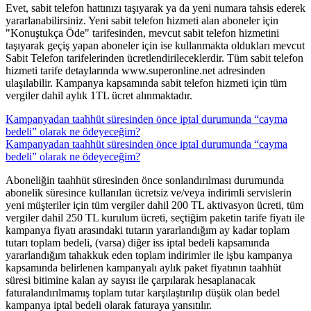
​​Evet, sabit telefon hattınızı taşıyarak ya da yeni numara tahsis ederek
yararlanabilirsiniz. Yeni sabit telefon hizmeti alan aboneler için
"Konuştukça Öde" tarifesinden, mevcut sabit telefon hizmetini
taşıyarak geçiş yapan aboneler için ise kullanmakta oldukları mevcut
Sabit Telefon tarifelerinden ücretlendirileceklerdir. Tüm sabit telefon
hizmeti tarife detaylarında www.superonline.net adresinden
ulaşılabilir. Kampanya kapsamında sabit telefon hizmeti için tüm
vergiler dahil aylık 1TL ücret alınmaktadır.
Kampanyadan taahhüt süresinden önce iptal durumunda “cayma
bedeli” olarak ne ödeyeceğim?
Kampanyadan taahhüt süresinden önce iptal durumunda “cayma
bedeli” olarak ne ödeyeceğim?
​​Aboneliğin taahhüt süresinden önce sonlandırılması durumunda
abonelik süresince kullanılan ücretsiz ve/veya indirimli servislerin
yeni müşteriler için tüm vergiler dahil 200 TL aktivasyon ücreti, tüm
vergiler dahil 250 TL kurulum ücreti, seçtiğim paketin tarife fiyatı ile
kampanya fiyatı arasındaki tutarın yararlandığım ay kadar toplam
tutarı toplam bedeli, (varsa) diğer iss iptal bedeli kapsamında
yararlandığım tahakkuk eden toplam indirimler ile işbu kampanya
kapsamında belirlenen kampanyalı aylık paket fiyatının taahhüt
süresi bitimine kalan ay sayısı ile çarpılarak hesaplanacak
faturalandırılmamış toplam tutar karşılaştırılıp düşük olan bedel
kampanya iptal bedeli olarak faturaya yansıtılır.