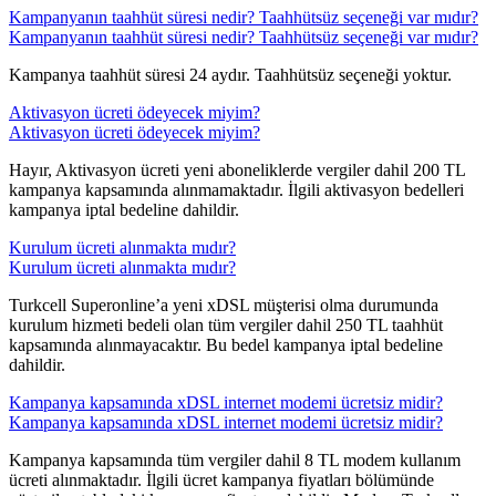
Kampanyanın taahhüt süresi nedir? Taahhütsüz seçeneği var mıdır?
Kampanyanın taahhüt süresi nedir? Taahhütsüz seçeneği var mıdır?
​​Kampanya taahhüt süresi 24 aydır. Taahhütsüz seçeneği yoktur.
Aktivasyon ücreti ödeyecek miyim?
Aktivasyon ücreti ödeyecek miyim?
​​Hayır, Aktivasyon ücreti yeni aboneliklerde vergiler dahil 200 TL
kampanya kapsamında alınmamaktadır. İlgili aktivasyon bedelleri
kampanya iptal bedeline dahildir.
Kurulum ücreti alınmakta mıdır?
Kurulum ücreti alınmakta mıdır?
​​Turkcell Superonline’a yeni xDSL müşterisi olma durumunda
kurulum hizmeti bedeli olan tüm vergiler dahil 250 TL taahhüt
kapsamında alınmayacaktır. Bu bedel kampanya iptal bedeline
dahildir.
Kampanya kapsamında xDSL internet modemi ücretsiz midir?
Kampanya kapsamında xDSL internet modemi ücretsiz midir?
​Kampanya kapsamında tüm vergiler dahil 8 TL modem kullanım
ücreti alınmaktadır. İlgili ücret kampanya fiyatları bölümünde