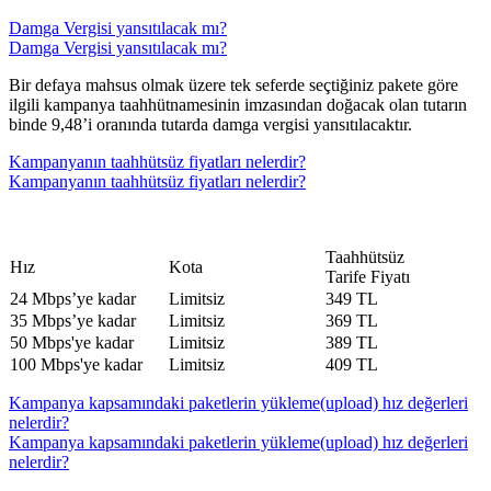
Damga Vergisi yansıtılacak mı?
Damga Vergisi yansıtılacak mı?
​Bir defaya mahsus olmak üzere tek seferde seçtiğiniz pakete göre
ilgili kampanya taahhütnamesinin imzasından doğacak olan tutarın
binde 9,48’i oranında tutarda damga vergisi yansıtılacaktır.
Kampanyanın taahhütsüz fiyatları nelerdir?
Kampanyanın taahhütsüz fiyatları nelerdir?
​​Taahhütsüz
​Hız
​Kota
​Tarife Fiyatı​
​​24 Mbps’ye kadar
​Limitsiz
​​349 TL
​​35 Mbps’ye kadar
​Limitsiz
​​369 TL
​​50 Mbps'ye kadar
​Limitsiz
​​389 TL
​​100 Mbps'ye kadar
​Limitsiz
​​409 TL
Kampanya kapsamındaki paketlerin yükleme(upload) hız değerleri
nelerdir?
Kampanya kapsamındaki paketlerin yükleme(upload) hız değerleri
nelerdir?