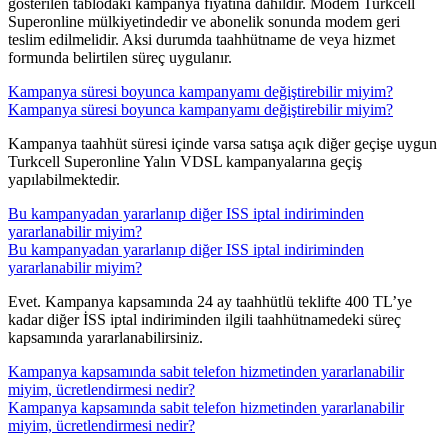
gösterilen tablodaki kampanya fiyatına dahildir. Modem Turkcell
Superonline mülkiyetindedir ve abonelik sonunda modem geri
teslim edilmelidir. Aksi durumda taahhütname de veya hizmet
formunda belirtilen süreç uygulanır. ​​
Kampanya süresi boyunca kampanyamı değiştirebilir miyim?
Kampanya süresi boyunca kampanyamı değiştirebilir miyim?
​​Kampanya taahhüt süresi içinde varsa satışa açık diğer geçişe uygun
Turkcell Superonline Yalın VDSL kampanyalarına geçiş
yapılabilmektedir.
Bu kampanyadan yararlanıp diğer ISS iptal indiriminden
yararlanabilir miyim?
Bu kampanyadan yararlanıp diğer ISS iptal indiriminden
yararlanabilir miyim?
​​Evet. Kampanya kapsamında 24 ay taahhütlü teklifte 400 TL’ye
kadar diğer İSS iptal indiriminden ilgili taahhütnamedeki süreç
kapsamında yararlanabilirsiniz.
Kampanya kapsamında sabit telefon hizmetinden yararlanabilir
miyim, ücretlendirmesi nedir?
Kampanya kapsamında sabit telefon hizmetinden yararlanabilir
miyim, ücretlendirmesi nedir?