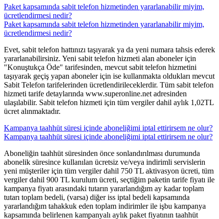
Paket kapsamında sabit telefon hizmetinden yararlanabilir miyim,
ücretlendirmesi nedir?
Paket kapsamında sabit telefon hizmetinden yararlanabilir miyim,
ücretlendirmesi nedir?
​Evet, sabit telefon hattınızı taşıyarak ya da yeni numara tahsis ederek
yararlanabilirsiniz. Yeni sabit telefon hizmeti alan aboneler için
"Konuştukça Öde" tarifesinden, mevcut sabit telefon hizmetini
taşıyarak geçiş yapan aboneler için ise kullanmakta oldukları mevcut
Sabit Telefon tarifelerinden ücretlendirileceklerdir. Tüm sabit telefon
hizmeti tarife detaylarında www.superonline.net adresinden
ulaşılabilir. Sabit telefon hizmeti için tüm vergiler dahil aylık 1,02TL
ücret alınmaktadır.​​
Kampanya taahhüt süresi içinde aboneliğimi iptal ettirirsem ne olur?
Kampanya taahhüt süresi içinde aboneliğimi iptal ettirirsem ne olur?
​​Aboneliğin taahhüt süresinden önce sonlandırılması durumunda
abonelik süresince kullanılan ücretsiz ve/veya indirimli servislerin
yeni müşteriler için tüm vergiler dahil 750 TL aktivasyon ücreti, tüm
vergiler dahil 900 TL kurulum ücreti, seçtiğim paketin tarife fiyatı ile
kampanya fiyatı arasındaki tutarın yararlandığım ay kadar toplam
tutarı toplam bedeli, (varsa) diğer iss iptal bedeli kapsamında
yararlandığım tahakkuk eden toplam indirimler ile işbu kampanya
kapsamında belirlenen kampanyalı aylık paket fiyatının taahhüt