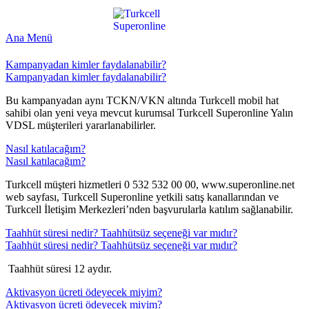
Ana Menü
Kampanyadan kimler faydalanabilir?
Kampanyadan kimler faydalanabilir?
​​​Bu kampanyadan aynı TCKN/VKN altında Turkcell mobil hat
sahibi olan yeni veya mevcut kurumsal Turkcell Superonline Yalın
VDSL müşterileri yararlanabilirler. ​​ ​​
Nasıl katılacağım?
Nasıl katılacağım?
​​​Turkcell müşteri hizmetleri 0 532 532 00 00, www.superonline.net
web sayfası, Turkcell Superonline yetkili satış kanallarından ve
Turkcell İletişim Merkezleri’nden başvurularla katılım sağlanabilir.​​
Taahhüt süresi nedir? Taahhütsüz seçeneği var mıdır?
Taahhüt süresi nedir? Taahhütsüz seçeneği var mıdır?
​ ​Taahhüt süresi 12 aydır. ​​​​​
Aktivasyon ücreti ödeyecek miyim?
Aktivasyon ücreti ödeyecek miyim?