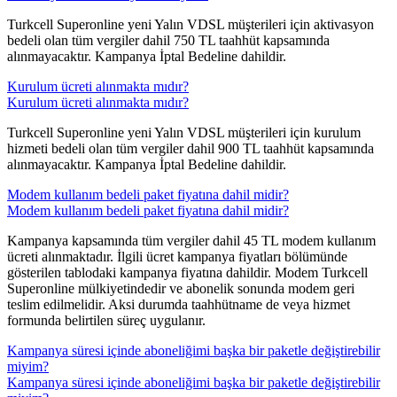
Turkcell Superonline yeni Yalın VDSL müşterileri için aktivasyon
bedeli olan tüm vergiler dahil 750 TL taahhüt kapsamında
alınmayacaktır. Kampanya İptal Bedeline dahildir.​​​​
Kurulum ücreti alınmakta mıdır?
Kurulum ücreti alınmakta mıdır?
​Turkcell Superonline yeni Yalın VDSL müşterileri için kurulum
hizmeti bedeli olan tüm vergiler dahil 900 TL taahhüt kapsamında
alınmayacaktır. Kampanya İptal Bedeline dahildir.​​​​
Modem kullanım bedeli paket fiyatına dahil midir?
Modem kullanım bedeli paket fiyatına dahil midir?
Kampanya kapsamında tüm vergiler dahil 45 TL modem kullanım
ücreti alınmaktadır. İlgili ücret kampanya fiyatları bölümünde
gösterilen tablodaki kampanya fiyatına dahildir. Modem Turkcell
Superonline mülkiyetindedir ve abonelik sonunda modem geri
teslim edilmelidir. Aksi durumda taahhütname de veya hizmet
formunda belirtilen süreç uygulanır. ​​​​​
Kampanya süresi içinde aboneliğimi başka bir paketle değiştirebilir
miyim?
Kampanya süresi içinde aboneliğimi başka bir paketle değiştirebilir