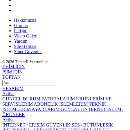
Hakkımızda
Ürünler
İletişim
Video Galeri
Yardım
Site Haritası
Siber Güvenlik
© 2026 Turkcell Superonline
EVİM İÇİN
İŞİM İÇİN
TOPTAN
HESABIM
Active
GÜNCEL DURUM
FATURALARIM
ÜRÜNLERİM VE
SERVİSLERİM
ABONELİK İŞLEMLERİM
TEKNİK
İŞLEMLERİM
AYARLARIM
GÜVENLİ İNTERNET İŞLEMİ
ÜRÜNLER
Active
İNTERNET / ERİŞİM
GÜVENLİK
SES / BÜTÜNLEŞİK