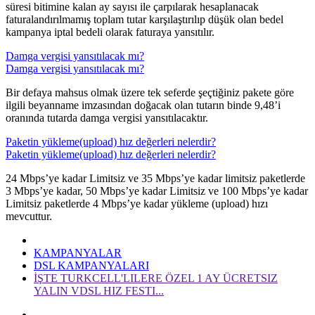
süresi bitimine kalan ay sayısı ile çarpılarak hesaplanacak
faturalandırılmamış toplam tutar karşılaştırılıp düşük olan bedel
kampanya iptal bedeli olarak faturaya yansıtılır.​​​​
Damga vergisi yansıtılacak mı?
Damga vergisi yansıtılacak mı?
Bir defaya mahsus olmak üzere tek seferde şeçtiğiniz pakete göre
ilgili beyanname imzasından doğacak olan tutarın binde 9,48’i
oranında tutarda damga vergisi yansıtılacaktır.​​
Paketin yükleme(upload) hız değerleri nelerdir?
Paketin yükleme(upload) hız değerleri nelerdir?
24 Mbps’ye kadar Limitsiz ve 35 Mbps’ye kadar limitsiz paketlerde
3 Mbps’ye kadar, 50 Mbps’ye kadar Limitsiz ve 100 Mbps’ye kadar
Limitsiz paketlerde 4 Mbps’ye kadar yükleme (upload) hızı
mevcuttur.​​​​
KAMPANYALAR
DSL KAMPANYALARI
İŞTE TURKCELL'LILERE ÖZEL 1 AY ÜCRETSIZ
YALIN VDSL HIZ FESTI...