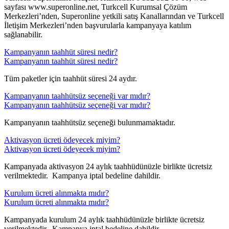
sayfası www.superonline.net, Turkcell Kurumsal Çözüm
Merkezleri’nden, Superonline yetkili satış Kanallarından ve Turkcell
İletişim Merkezleri’nden başvurularla kampanyaya katılım
sağlanabilir.​​
Kampanyanın taahhüt süresi nedir?
Kampanyanın taahhüt süresi nedir?
​Tüm paketler için taahhüt süresi 24 aydır. ​
Kampanyanın taahhütsüz seçeneği var mıdır?
Kampanyanın taahhütsüz seçeneği var mıdır?
​Kampanyanın taahhütsüz seçeneği bulunmamaktadır.​
Aktivasyon ücreti ödeyecek miyim?
Aktivasyon ücreti ödeyecek miyim?
​Kampanyada aktivasyon 24 aylık taahhüdünüzle birlikte ücretsiz
verilmektedir. Kampanya iptal bedeline dahildir.​​
Kurulum ücreti alınmakta mıdır?
Kurulum ücreti alınmakta mıdır?
​Kampanyada kurulum 24 aylık taahhüdünüzle birlikte ücretsiz
verilmektedir. Kampanya iptal bedeline dahildir.​