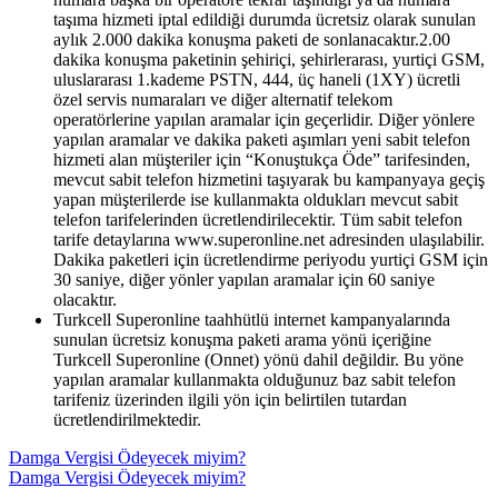
taşıma hizmeti iptal edildiği durumda ücretsiz olarak sunulan
aylık 2.000 dakika konuşma paketi de sonlanacaktır.2.00
dakika konuşma paketinin şehiriçi, şehirlerarası, yurtiçi GSM,
uluslararası 1.kademe PSTN, 444, üç haneli (1XY) ücretli
özel servis numaraları ve diğer alternatif telekom
operatörlerine yapılan aramalar için geçerlidir. Diğer yönlere
yapılan aramalar ve dakika paketi aşımları yeni sabit telefon
hizmeti alan müşteriler için “Konuştukça Öde” tarifesinden,
mevcut sabit telefon hizmetini taşıyarak bu kampanyaya geçiş
yapan müşterilerde ise kullanmakta oldukları mevcut sabit
telefon tarifelerinden ücretlendirilecektir. Tüm sabit telefon
tarife detaylarına www.superonline.net adresinden ulaşılabilir.
Dakika paketleri için ücretlendirme periyodu yurtiçi GSM için
30 saniye, diğer yönler yapılan aramalar için 60 saniye
olacaktır.​
Turkcell Superonline taahhütlü internet kampanyalarında
sunulan ücretsiz konuşma paketi arama yönü içeriğine
Turkcell Superonline (Onnet) yönü dahil değildir. Bu yöne
yapılan aramalar kullanmakta olduğunuz baz sabit telefon
tarifeniz üzerinden ilgili yön için belirtilen tutardan
ücretlendirilmektedir.
Damga Vergisi Ödeyecek miyim?
Damga Vergisi Ödeyecek miyim?