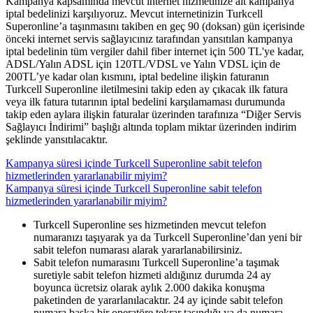
​Kampanya kapsamında mevcut internet hizmetinize ait kampanya
iptal bedelinizi karşılıyoruz. Mevcut internetinizin Turkcell
Superonline’a taşınmasını takiben en geç 90 (doksan) gün içerisinde
önceki internet servis sağlayıcınız tarafından yansıtılan kampanya
iptal bedelinin tüm vergiler dahil fiber internet için 500 TL'ye kadar,
ADSL/Yalın ADSL için 120TL/VDSL ve Yalın VDSL için de
200TL’ye kadar olan kısmını, iptal bedeline ilişkin faturanın
Turkcell Superonline iletilmesini takip eden ay çıkacak ilk fatura
veya ilk fatura tutarının iptal bedelini karşılamaması durumunda
takip eden aylara ilişkin faturalar üzerinden tarafınıza “Diğer Servis
Sağlayıcı İndirimi” başlığı altında toplam miktar üzerinden indirim
şeklinde yansıtılacaktır.​​
Kampanya süresi içinde Turkcell Superonline sabit telefon
hizmetlerinden yararlanabilir miyim?
Kampanya süresi içinde Turkcell Superonline sabit telefon
hizmetlerinden yararlanabilir miyim?
​Turkcell Superonline ses hizmetinden mevcut telefon
numaranızı taşıyarak ya da Turkcell Superonline’dan yeni bir
sabit telefon numarası alarak yararlanabilirsiniz.​
Sabit telefon numarasını Turkcell Superonline’a taşımak
suretiyle sabit telefon hizmeti aldığınız durumda 24 ay
boyunca ücretsiz olarak aylık 2.000 dakika konuşma
paketinden de yararlanılacaktır. 24 ay içinde sabit telefon
numara başka bir operatöre tekrar taşındığı ya da numara