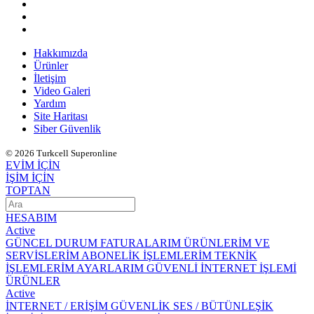
Hakkımızda
Ürünler
İletişim
Video Galeri
Yardım
Site Haritası
Siber Güvenlik
© 2026 Turkcell Superonline
EVİM İÇİN
İŞİM İÇİN
TOPTAN
HESABIM
Active
GÜNCEL DURUM
FATURALARIM
ÜRÜNLERİM VE
SERVİSLERİM
ABONELİK İŞLEMLERİM
TEKNİK
İŞLEMLERİM
AYARLARIM
GÜVENLİ İNTERNET İŞLEMİ
ÜRÜNLER
Active
İNTERNET / ERİŞİM
GÜVENLİK
SES / BÜTÜNLEŞİK