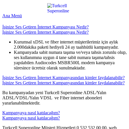
Ana Menü
İşinize Ses Getiren İnternet Kampanyası Nedir?
İşinize Ses Getiren İnternet Kampanyası Nedir?
​Kurumsal xDSL ve fiber internet müşterilerimiz için aylık
2.000dakika paketi hediyeli 24 ay taahhütlü kampanyadır.
Kampanyada sabit numara taşıma ve/veya tahsis zorunlu olup,
ses kullanımına uygun 4 tane sabit numara taşıma/tahsis
yapılabilen Audiocodes MSBR500L modem kampanya
süresince ücretsiz olarak sunulmaktadır.
İşinize Ses Getiren İnternet Kampanyasından kimler faydalanabilir?
İşinize Ses Getiren İnternet Kampanyasından kimler faydalanabilir?
​Bu kampanyadan yeni Turkcell Superonline ADSL/Yalın
ADSL/VDSL/Yalın VDSL ve Fiber internet aboneleri
yararlanabilmektedir.​
Kampanyaya nasıl katılacağım?
Kampanyaya nasıl katılacağım?
​Turkcell Superonline Müşteri Hizmetleri 0 532 532 00 00, web