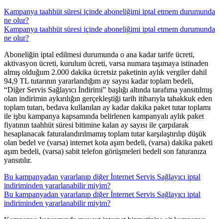
Kampanya taahhüt süresi içinde aboneliğimi iptal etmem durumunda
ne olur?
Kampanya taahhüt süresi içinde aboneliğimi iptal etmem durumunda
ne olur?
​Aboneliğin iptal edilmesi durumunda o ana kadar tarife ücreti,
aktivasyon ücreti, kurulum ücreti, varsa numara taşımaya istinaden
almış olduğum 2.000 dakika ücretsiz paketinin aylık vergiler dahil
94,9 TL tutarının yararlandığım ay sayısı kadar toplam bedeli,
“Diğer Servis Sağlayıcı İndirimi” başlığı altında tarafıma yansıtılmış
olan indirimin aykırılığın gerçekleştiği tarih itibarıyla tahakkuk eden
toplam tutarı, bedava kullanılan ay kadar dakika paket tutar toplamı
ile işbu kampanya kapsamında belirlenen kampanyalı aylık paket
fiyatının taahhüt süresi bitimine kalan ay sayısı ile çarpılarak
hesaplanacak faturalandırılmamış toplam tutar karşılaştırılıp düşük
olan bedel ve (varsa) internet kota aşım bedeli, (varsa) dakika paketi
aşım bedeli, (varsa) sabit telefon görüşmeleri bedeli son faturanıza
yansıtılır.
Bu kampanyadan yararlanıp diğer İnternet Servis Sağlayıcı iptal
indiriminden yararlanabilir miyim?
Bu kampanyadan yararlanıp diğer İnternet Servis Sağlayıcı iptal
indiriminden yararlanabilir miyim?