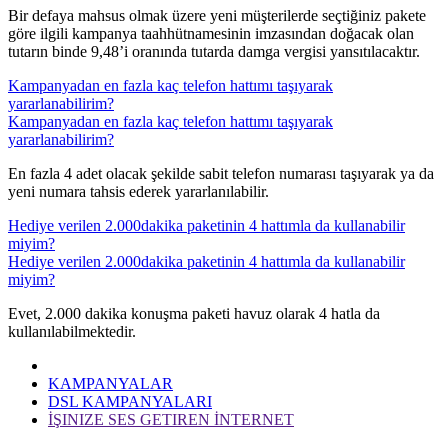
​Bir defaya mahsus olmak üzere yeni müşterilerde seçtiğiniz pakete
göre ilgili kampanya taahhütnamesinin imzasından doğacak olan
tutarın binde 9,48’i oranında tutarda damga vergisi yansıtılacaktır.​​​
Kampanyadan en fazla kaç telefon hattımı taşıyarak
yararlanabilirim?
Kampanyadan en fazla kaç telefon hattımı taşıyarak
yararlanabilirim?
​En fazla 4 adet olacak şekilde sabit telefon numarası taşıyarak ya da
yeni numara tahsis ederek yararlanılabilir.​
Hediye verilen 2.000dakika paketinin 4 hattımla da kullanabilir
miyim?
Hediye verilen 2.000dakika paketinin 4 hattımla da kullanabilir
miyim?
​Evet, 2.000 dakika konuşma paketi havuz olarak 4 hatla da
kullanılabilmektedir.​
KAMPANYALAR
DSL KAMPANYALARI
İŞINIZE SES GETIREN İNTERNET