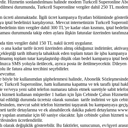
edir. Hizmetin sonlandırılması halinde modem Turkcell Superonline Abo
m edilmesi durumunda, Turkcell Superonline vergiler dahil 250 TL modem
reti alınmaktadır. İlgili ücret kampanya fiyatları bölümünde gösterile
ptal bedelinizi karşılıyoruz. Mevcut internetinizin Turkcell Superonli
 bedelinin tüm vergiler dahil 300 TL'ye kadar olan kısmını, iptal bedelin
lamaması durumunda takip eden aylara ilişkin faturalar üzerinden tarafınız
 tüm vergiler dahil 150 TL nakil ücreti uygulanır.
ana kadar tarife ücreti üzerinden almış olduğunuz indirimler, aktivasy
erçekleştiği tarih itibarıyla tahakkuk eden toplam tutarı​ ile işbu kampan
lmamış toplam tutar karşılaştırılıp düşük olan bedel kampanya iptal bedeli
ızca SMS yoluyla iletilecek, ayrıca posta ile iletilmeyecektir. Dileyen
ile fatura alma tercihini seçebilirler.
vcuttur.
e böyle bir kullanımdan şüphelenmesi halinde, Abonelik Sözleşmesinde 
; Turkcell Superonline, hattı kullanıma kapatma ve tek taraflı iptal hakkı
e ve/veya yeni sabit telefon numarası tahsis etmek suretiyle sabit telef
fon hizmeti kullanan müşteriler 1 hatları için İşin Cebinde Çalsın Hizmeti
iptal edildiği durumda ücretsiz olarak sunulan tarife indirimi ve işin ceb
ifesinden, mevcut sabit telefon hizmetini taşıyarak bu kampanyaya geçiş
zmeti tarife detaylarına ve ek alınabilecek dakika paketi detaylarına www.
 yapılan aramalar için 60 saniye olacaktır. İşin cebinde çalsın hizmeti 
esinden ücretlendirilir.
ı olarak değişiklik gösterebilir. Bu faktörler, sunucunun, ev/işyeri aras