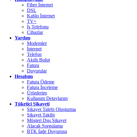
Fiber İnternet
DSL
Kablo İnternet
TV+
İş Telefonu
Cihazlar
Yardım
Modemler
İnternet
Telefon
Akıllı Bulut
Fatura
Duyurular
Hesabım
Fatura Ödeme
Fatura İnceleme
Ürünlerim
Kullanım Detaylarım
Tüketici Şikayeti
Şikayet Talebi Oluşturma
Şikayet Takibi
Müşteri Dışı Şikayet
Alacak Sorgulama
BTK İade Duyurusu