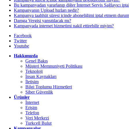
Bu kampanyadan yararlanıp diğer İnternet Servis Sağlayıcı ipta
Kampanyanın Upload hızları nedir?
Kampanya taahhüt süresi içinde aboneliğimi iptal etmem duru
Damga Vergisi yansıtılacak mı?
Kampanyada internet hizmetimi nakil ettirebilir miyim?
Facebook
Twitter
Youtube
Hakkımızda
Genel Bakış
Müşteri Memnuniyeti Politikası
Teknoloji
İnsan Kaynakları
İletişim
Bilgi Toplumu Hizmetleri
Siber Güvenlik
Ürünler
İnternet
Erişim
Telefon
Veri Merkezi
Turkcell Bulut
Kampanyalar