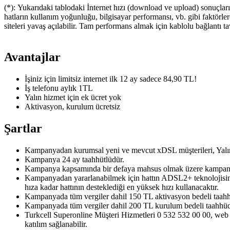
(*): Yukarıdaki tablodaki İnternet hızı (download ve upload) sonuçları
hatların kullanım yoğunluğu, bilgisayar performansı, vb. gibi faktörlere
siteleri yavaş açılabilir. Tam performans almak için kablolu bağlantı ta
Avantajlar
İşiniz için limitsiz internet ilk 12 ay sadece 84,90 TL!
İş telefonu aylık 1TL
Yalın hizmet için ek ücret yok
Aktivasyon, kurulum ücretsiz
Şartlar
Kampanyadan kurumsal yeni ve mevcut​ xDSL müşterileri, Yalın
Kampanya 24 ay taahhütlüdür.
Kampanya kapsamında bir defaya mahsus olmak üzere kampanya t
Kampanyadan yararlanabilmek için hattın ADSL2+ teknolojisini de
hıza kadar hattının desteklediği en yüksek hızı kullanacaktır.
Kampanyada tüm vergiler dahil 150 TL aktivasyon bedeli taahhüd
Kampanyada tüm vergiler dahil 200 TL kurulum bedeli taahhüdünü
Turkcell Superonline Müşteri Hizmetleri 0 532 532 00 00, web
katılım sağlanabilir.