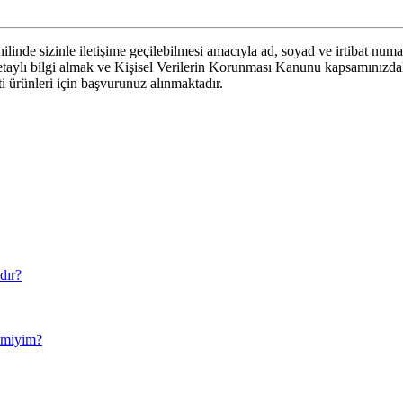
linde sizinle iletişime geçilebilmesi amacıyla ad, soyad ve irtibat numa
 detaylı bilgi almak ve Kişisel Verilerin Korunması Kanunu kapsamınızd
eti ürünleri için başvurunuz alınmaktadır.
dır?
r miyim?