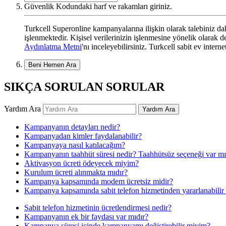
Güvenlik Kodundaki harf ve rakamları giriniz.
Turkcell Superonline kampanyalarına ilişkin olarak talebiniz dahi
işlenmektedir. Kişisel verilerinizin işlenmesine yönelik olarak
Aydınlatma Metni
'nı inceleyebilirsiniz. Turkcell sabit ev intern
Beni Hemen Ara
SIKÇA SORULAN SORULAR
Yardım Ara
Yardım Ara
Kampanyanın detayları nedir?
Kampanyadan kimler faydalanabilir?
Kampanyaya nasıl katılacağım?
Kampanyanın taahhüt süresi nedir? Taahhütsüz seçeneği var mı
Aktivasyon ücreti ödeyecek miyim?
Kurulum ücreti alınmakta mıdır?
Kampanya kapsamında modem ücretsiz midir?
Kampanya kapsamında sabit telefon hizmetinden yararlanabili
Sabit telefon hizmetinin ücretlendirmesi nedir?
Kampanyanın ek bir faydası var mıdır?
Kampanya süresi içinde kampanyamı değiştirebilir miyim?