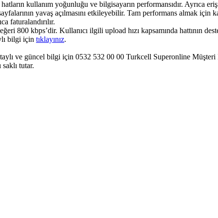
 hatların kullanım yoğunluğu ve bilgisayarın performansıdır. Ayrıca er
sayfalarının yavaş açılmasını etkileyebilir. Tam performans almak için k
a faturalandırılır.
i 800 kbps’dir. Kullanıcı ilgili upload hızı kapsamında hattının deste
lı bilgi için
tıklayınız​
​.
etaylı ve güncel bilgi için 0532 532 00 00 Turkcell Superonline Müşteri 
saklı tutar.