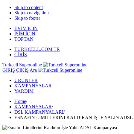
Skip to content
Skip to navigation
Skip to footer
EVİM İÇİN
İŞİM İÇİN
TOPTAN
TURKCELL.COM.TR
GİRİŞ
Turkcell Superonline
GİRİŞ
ÇIKIŞ
Ara
ÜRÜNLER
KAMPANYALAR
YARDIM
Home
/
KAMPANYALAR
/
DSL KAMPANYALARI
/
ESNAFIN LIMITLERINI KALDIRAN İŞTE YALIN ADS