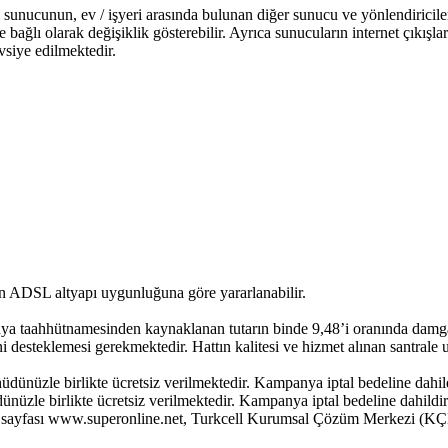
 sunucunun, ev / işyeri arasında bulunan diğer sunucu ve yönlendiricile
 bağlı olarak değişiklik gösterebilir. Ayrıca sunucuların internet çıkışla
vsiye edilmektedir.
 ADSL altyapı uygunluğuna göre yararlanabilir.
aahhütnamesinden kaynaklanan tutarın binde 9,48’i oranında damga ve
steklemesi gerekmektedir. Hattın kalitesi ve hizmet alınan santrale uza
ünüzle birlikte ücretsiz verilmektedir. Kampanya iptal bedeline dahild
zle birlikte ücretsiz verilmektedir. Kampanya iptal bedeline dahildir
 sayfası www.superonline.net, Turkcell Kurumsal Çözüm Merkezi (KÇM),