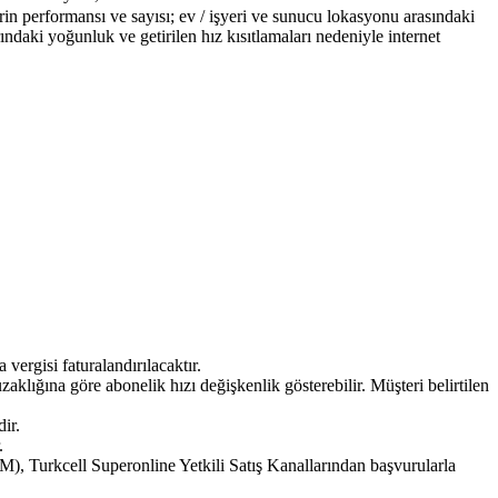
rin performansı ve sayısı; ev / işyeri ve sunucu lokasyonu arasındaki
rındaki yoğunluk ve getirilen hız kısıtlamaları nedeniyle internet
rgisi faturalandırılacaktır.
klığına göre abonelik hızı değişkenlik gösterebilir. Müşteri belirtilen
ir.
.
 Turkcell Superonline Yetkili Satış Kanallarından başvurularla