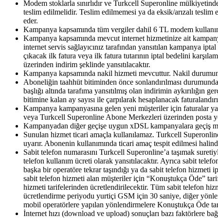
Modem stoklarla sınırlıdır ve Turkcell Superonline mülkiyetind
teslim edilmelidir. Teslim edilmemesi ya da eksik/arızalı tesli
eder.
Kampanya kapsamında tüm vergiler dahil 6 TL modem kullanım üc
Kampanya kapsamında mevcut internet hizmetinize ait kampanya i
internet servis sağlayıcınız tarafından yansıtılan kampanya iptal
çıkacak ilk fatura veya ilk fatura tutarının iptal bedelini karşı
üzerinden indirim şeklinde yansıtılacaktır.
Kampanya kapsamında nakil hizmeti mevcuttur. Nakil durumunda
Aboneliğin taahhüt bitiminden önce sonlandırılması durumunda o 
başlığı altında tarafıma yansıtılmış olan indirimin aykırılığın g
bitimine kalan ay sayısı ile çarpılarak hesaplanacak faturalandırı
Kampanya kampanyasına gelen yeni müşteriler için faturalar yaln
veya Turkcell Superonline Abone Merkezleri üzerinden posta yolu 
Kampanyadan diğer geçişe uygun xDSL kampanyalara geçiş me
Sunulan hizmet ticari amaçla kullanılamaz. Turkcell Superonlin
uyarır. Abonenin kullanımında ticari amaç tespit edilmesi halinde
Sabit telefon numarasını Turkcell Superonline’a taşımak suretiyl
telefon kullanım ücreti olarak yansıtılacaktır. Ayrıca sabit tele
başka bir operatöre tekrar taşındığı ya da sabit telefon hizmeti 
sabit telefon hizmeti alan müşteriler için “Konuştukça Öde” tar
hizmeti tarifelerinden ücretlendirilecektir. Tüm sabit telefon hi
ücretlendirme periyodu yurtiçi GSM için 30 saniye, diğer yönler
mobil operatörlere yapılan yönlendirmelere Konuştukça Öde tarif
İnternet hızı (download ve upload) sonuçları bazı faktörlere bağl