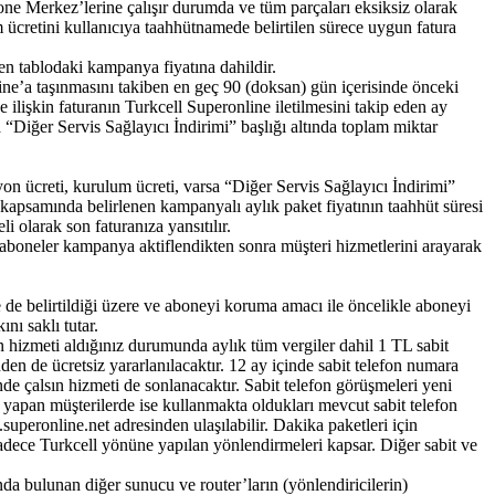
ne Merkez’lerine çalışır durumda ve tüm parçaları eksiksiz olarak
 ücretini kullanıcıya taahhütnamede belirtilen sürece uygun fatura
n tablodaki kampanya fiyatına dahildir.
ne’a taşınmasını takiben en geç 90 (doksan) gün içerisinde önceki
e ilişkin faturanın Turkcell Superonline iletilmesini takip eden ay
a “Diğer Servis Sağlayıcı İndirimi” başlığı altında toplam miktar
on ücreti, kurulum ücreti, varsa “Diğer Servis Sağlayıcı İndirimi”
ya kapsamında belirlenen kampanyalı aylık paket fiyatının taahhüt süresi
 olarak son faturanıza yansıtılır.​
 aboneler kampanya aktiflendikten sonra müşteri hizmetlerini arayarak
de belirtildiği üzere ve aboneyi koruma amacı ile öncelikle aboneyi
nı saklı tutar.
on hizmeti aldığınız durumunda aylık tüm vergiler dahil 1 TL sabit
nden de ücretsiz yararlanılacaktır. 12 ay içinde sabit telefon numara
inde çalsın hizmeti de sonlanacaktır. Sabit telefon görüşmeleri yeni
 yapan müşterilerde ise kullanmakta oldukları mevcut sabit telefon
superonline.net adresinden ulaşılabilir. Dakika paketleri için
sadece Turkcell yönüne yapılan yönlendirmeleri kapsar. Diğer sabit ve
ında bulunan diğer sunucu ve router’ların (yönlendiricilerin)