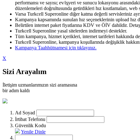
performansı ve sayısı; ev/işyeri ve sunucu lokasyonu arasındaki
düzenlemeleri doğrultusunda getirdikleri hız kısıtlamaları, web 
Varsa Turkcell Superonline diğer katma değerli servisleriniz ayrıc
Kampanya kapsamında sunulan hız seçeneklerinin upload hız değer
Belirtilen internet paket fiyatlarına KDV ve ÖİV dahildir.​ Detay
Turkcell Superonline yasal sitelerden indirmeyi destekler.
Tüm kampanya, hizmet içerikleri, internet tarifeleri hakkında d
Turkcell Superonline, kampanya koşullarında değişiklik hakkını 
Kampanya Taahhütnamesi için tıklayınız.​​
X
Sizi Arayalım
İletişim uzmanlarımızın sizi aramasına
bir adım kaldı
Ad Soyad
İrtibat Telefonu
Güvenlik Kodu
Yenile
Dinle