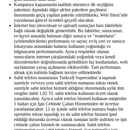
Kampanya kapsamında taahhüt sürenizce ilk seçtiğiniz
paketiniz dışındaki diğer alt/üst paketlere geçilmesi
durumunda geçiş yapılan paketin yürürlükteki, Web Sitesi’nde
yayınlanan güncel ücretleri geçerli olacaktır.
İnternet hızı (download ve upload) sonuçları bazı faktörlere
bağlı olarak değişiklik gösterebilir. Bu faktörler, sunucunun,
ev/işyeri arasında bulunan diğer sunucu ve “routerların”
(yönlendiricilerin) performansı ve sayısı; ev/iş yeri ve sunucu
lokasyonu arasındaki hatların kullanım yoğunluğu ve
bilgisayarın performansıdır. Ayrıca erişmekte olunan
sunucuların internet çıkışlarındaki yoğunluk veya kendi
düzenlemeleri doğrultusunda getirdikleri hız kısıtlamaları, web
sayfalarının yavaş açılmasını etkileyebilir. Tam performans
almak için kablolu bağlantı tavsiye edilmektedir.​
Sabit telefon numarasını Turkcell Superonline’a taşımak
suretiyle ve/veya yeni sabit telefon numarası tahsis etmek
suretiyle sabit telefon hizmeti aldığınız durumunda aylık tüm
vergiler dahil 1,02 TL sabit telefon kullanım ücreti olarak
yansıtılacaktır. Ayrıca sabit telefon hizmeti kullanan müşteriler
1 hatları için İşin Cebinde Çalsın Hizmetinden de ücretsiz
yararlanılacaktır. 12 ay içinde sabit telefon numara başka bir
operatöre tekrar taşındığı ya da sabit telefon hizmeti iptal
edildiği durumda ücretsiz olarak sunulan tarife indirimi ve işin
cebinde çalsın hizmeti de sonlanacaktır. Sabit telefon
görüşmeleri yeni sabit telefon hizmeti alan müşteriler için