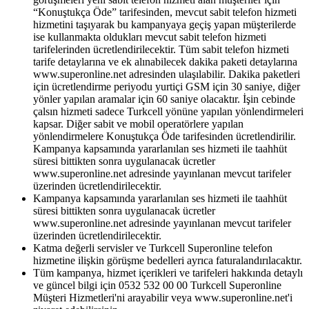
“Konuştukça Öde” tarifesinden, mevcut sabit telefon hizmeti
hizmetini taşıyarak bu kampanyaya geçiş yapan müşterilerde
ise kullanmakta oldukları mevcut sabit telefon hizmeti
tarifelerinden ücretlendirilecektir. Tüm sabit telefon hizmeti
tarife detaylarına ve ek alınabilecek dakika paketi detaylarına
www.superonline.net adresinden ulaşılabilir. Dakika paketleri
için ücretlendirme periyodu yurtiçi GSM için 30 saniye, diğer
yönler yapılan aramalar için 60 saniye olacaktır. İşin cebinde
çalsın hizmeti sadece Turkcell yönüne yapılan yönlendirmeleri
kapsar. Diğer sabit ve mobil operatörlere yapılan
yönlendirmelere Konuştukça Öde tarifesinden ücretlendirilir.
Kampanya kapsamında yararlanılan ses hizmeti ile taahhüt
süresi bittikten sonra uygulanacak ücretler
www.superonline.net adresinde yayınlanan mevcut tarifeler
üzerinden ücretlendirilecektir.
Kampanya kapsamında yararlanılan ses hizmeti ile taahhüt
süresi bittikten sonra uygulanacak ücretler
www.superonline.net adresinde yayınlanan mevcut tarifeler
üzerinden ücretlendirilecektir.
Katma değerli servisler ve Turkcell Superonline telefon
hizmetine ilişkin görüşme bedelleri ayrıca faturalandırılacaktır.
Tüm kampanya, hizmet içerikleri ve tarifeleri hakkında detaylı
ve güncel bilgi için 0532 532 00 00 Turkcell Superonline
Müşteri Hizmetleri'ni arayabilir veya www.superonline.net'i