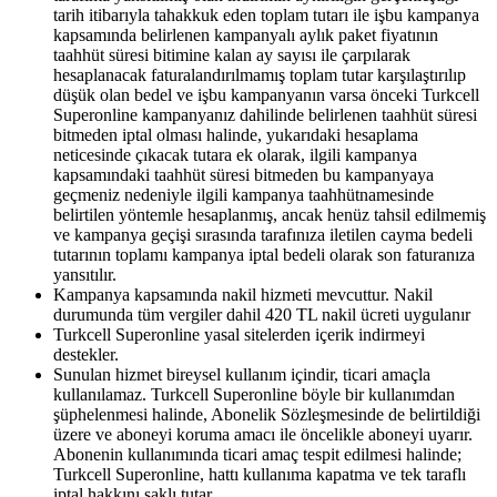
tarih itibarıyla tahakkuk eden toplam tutarı ile işbu kampanya
kapsamında belirlenen kampanyalı aylık paket fiyatının
taahhüt süresi bitimine kalan ay sayısı ile çarpılarak
hesaplanacak faturalandırılmamış toplam tutar karşılaştırılıp
düşük olan bedel ve işbu kampanyanın varsa önceki Turkcell
Superonline kampanyanız dahilinde belirlenen taahhüt süresi
bitmeden iptal olması halinde, yukarıdaki hesaplama
neticesinde çıkacak tutara ek olarak, ilgili kampanya
kapsamındaki taahhüt süresi bitmeden bu kampanyaya
geçmeniz nedeniyle ilgili kampanya taahhütnamesinde
belirtilen yöntemle hesaplanmış, ancak henüz tahsil edilmemiş
ve kampanya geçişi sırasında tarafınıza iletilen cayma bedeli
tutarının toplamı kampanya iptal bedeli olarak son faturanıza
yansıtılır.
Kampanya kapsamında nakil hizmeti mevcuttur. Nakil
durumunda tüm vergiler dahil 420 TL nakil ücreti uygulanır
Turkcell Superonline yasal sitelerden içerik indirmeyi
destekler.
Sunulan hizmet bireysel kullanım içindir, ticari amaçla
kullanılamaz. Turkcell Superonline böyle bir kullanımdan
şüphelenmesi halinde, Abonelik Sözleşmesinde de belirtildiği
üzere ve aboneyi koruma amacı ile öncelikle aboneyi uyarır.
Abonenin kullanımında ticari amaç tespit edilmesi halinde;
Turkcell Superonline, hattı kullanıma kapatma ve tek taraflı
iptal hakkını saklı tutar. ​