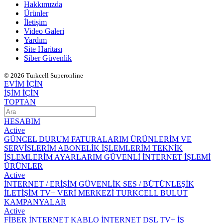
Hakkımızda
Ürünler
İletişim
Video Galeri
Yardım
Site Haritası
Siber Güvenlik
© 2026 Turkcell Superonline
EVİM İÇİN
İŞİM İÇİN
TOPTAN
HESABIM
Active
GÜNCEL DURUM
FATURALARIM
ÜRÜNLERİM VE
SERVİSLERİM
ABONELİK İŞLEMLERİM
TEKNİK
İŞLEMLERİM
AYARLARIM
GÜVENLİ İNTERNET İŞLEMİ
ÜRÜNLER
Active
İNTERNET / ERİŞİM
GÜVENLİK
SES / BÜTÜNLEŞİK
İLETİŞİM
TV+
VERİ MERKEZİ
TURKCELL BULUT
KAMPANYALAR
Active
FİBER İNTERNET
KABLO İNTERNET
DSL
TV+
İŞ