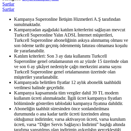
Şartlar
Şartlar
Kampanya Superonline İletişim Hizmetleri A.Ş tarafından
sunulmaktadır.
Kampanyadan aşağıdaki katılım kriterlerini sağlayan mevcut
Turkcell Superonline Yalın ADSL İnternet müşterileri,
Turkcell Superonline aboneliğinin askıya alınmamış olması ve
son ödeme tarihi geçmiş ödenmemiş faturası olmaması koşulu
ile yararlanabilir.
Katılım kriterleri: Son 3 ay data kullanımı Turkcell
Superonline genel ortalamasının en az yüzde 15 üzerinde olan
ve son 6 ay şikâyet nedeniyle çağrı merkezini arama sayısı
Turkcell Superonline genel ortalamasının üzerinde olan
müşteriler yararlanabilir.
Kampanyada belirtilen fiyatlar 12 aylık abonelik taahhüdü
verilmesi halinde geçerlidir.
Kampanya kapsamında tüm vergiler dahil 39 TL modem
kullanım ücreti alınmaktadır. İlgili ücret kampanya fiyatları
bölümünde gösterilen tablodaki kampanya fiyatına dahildir.
Aboneliğin taahhüt süresinden önce sonlandırılması
durumunda o ana kadar tarife ücreti üzerinden almış
olduğunuz indirimler, varsa aktivasyon ücreti, varsa kurulum
ücreti, varsa “Diğer Servis Sağlayıcı İndirimi” başlığı altında
tarafıma yansıtılmış olan indirimin aykırılığın gerçekleştiği