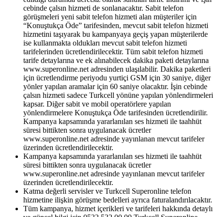
cebinde çalsın hizmeti de sonlanacaktır. Sabit telefon
görüşmeleri yeni sabit telefon hizmeti alan müşteriler için
“Konuştukça Öde” tarifesinden, mevcut sabit telefon hizmeti
hizmetini taşıyarak bu kampanyaya geçiş yapan müşterilerde
ise kullanmakta oldukları mevcut sabit telefon hizmeti
tarifelerinden ücretlendirilecektir. Tüm sabit telefon hizmeti
tarife detaylarına ve ek alınabilecek dakika paketi detaylarına
www.superonline.net adresinden ulaşılabilir. Dakika paketleri
için ücretlendirme periyodu yurtiçi GSM için 30 saniye, diğer
yönler yapılan aramalar için 60 saniye olacaktır. İşin cebinde
çalsın hizmeti sadece Turkcell yönüne yapılan yönlendirmeleri
kapsar. Diğer sabit ve mobil operatörlere yapılan
yönlendirmelere Konuştukça Öde tarifesinden ücretlendirilir.
Kampanya kapsamında yararlanılan ses hizmeti ile taahhüt
süresi bittikten sonra uygulanacak ücretler
www.superonline.net adresinde yayınlanan mevcut tarifeler
üzerinden ücretlendirilecektir.
Kampanya kapsamında yararlanılan ses hizmeti ile taahhüt
süresi bittikten sonra uygulanacak ücretler
www.superonline.net adresinde yayınlanan mevcut tarifeler
üzerinden ücretlendirilecektir.
Katma değerli servisler ve Turkcell Superonline telefon
hizmetine ilişkin görüşme bedelleri ayrıca faturalandırılacaktır.
Tüm kampanya, hizmet içerikleri ve tarifeleri hakkında detaylı