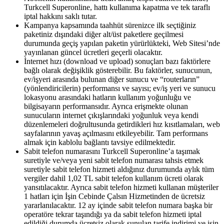
Turkcell Superonline, hattı kullanıma kapatma ve tek taraflı
iptal hakkını saklı tutar. ​
Kampanya kapsamında taahhüt sürenizce ilk seçtiğiniz
paketiniz dışındaki diğer alt/üst paketlere geçilmesi
durumunda geçiş yapılan paketin yürürlükteki, Web Sitesi’nde
yayınlanan güncel ücretleri geçerli olacaktır.
İnternet hızı (download ve upload) sonuçları bazı faktörlere
bağlı olarak değişiklik gösterebilir. Bu faktörler, sunucunun,
ev/işyeri arasında bulunan diğer sunucu ve “routerların”
(yönlendiricilerin) performansı ve sayısı; ev/iş yeri ve sunucu
lokasyonu arasındaki hatların kullanım yoğunluğu ve
bilgisayarın performansıdır. Ayrıca erişmekte olunan
sunucuların internet çıkışlarındaki yoğunluk veya kendi
düzenlemeleri doğrultusunda getirdikleri hız kısıtlamaları, web
sayfalarının yavaş açılmasını etkileyebilir. Tam performans
almak için kablolu bağlantı tavsiye edilmektedir.​
Sabit telefon numarasını Turkcell Superonline’a taşımak
suretiyle ve/veya yeni sabit telefon numarası tahsis etmek
suretiyle sabit telefon hizmeti aldığınız durumunda aylık tüm
vergiler dahil 1,02 TL sabit telefon kullanım ücreti olarak
yansıtılacaktır. Ayrıca sabit telefon hizmeti kullanan müşteriler
1 hatları için İşin Cebinde Çalsın Hizmetinden de ücretsiz
yararlanılacaktır. 12 ay içinde sabit telefon numara başka bir
operatöre tekrar taşındığı ya da sabit telefon hizmeti iptal
edildiği durumda ücretsiz olarak sunulan tarife indirimi ve işin