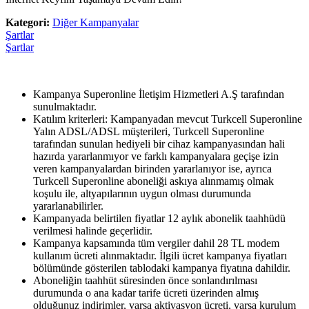
Kategori:
Diğer Kampanyalar
Şartlar
Şartlar
Kampanya Superonline İletişim Hizmetleri A.Ş tarafından
sunulmaktadır.
Katılım kriterleri: Kampanyadan mevcut Turkcell Superonline
Yalın ADSL/ADSL müşterileri, Turkcell Superonline
tarafından sunulan hediyeli bir cihaz kampanyasından hali
hazırda yararlanmıyor ve farklı kampanyalara geçişe izin
veren kampanyalardan birinden yararlanıyor ise, ayrıca
Turkcell Superonline aboneliği askıya alınmamış olmak
koşulu ile, altyapılarının uygun olması durumunda
yararlanabilirler.
Kampanyada belirtilen fiyatlar 12 aylık abonelik taahhüdü
verilmesi halinde geçerlidir.
Kampanya kapsamında tüm vergiler dahil 28 TL modem
kullanım ücreti alınmaktadır. İlgili ücret kampanya fiyatları
bölümünde gösterilen tablodaki kampanya fiyatına dahildir.
Aboneliğin taahhüt süresinden önce sonlandırılması
durumunda o ana kadar tarife ücreti üzerinden almış
olduğunuz indirimler, varsa aktivasyon ücreti, varsa kurulum