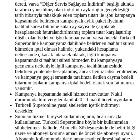
ücreti, varsa “Diğer Servis Sağlayıcı İndirimi” başlığı altında
tarafıma yansıtılmış olan indirimin aykırılığın gerçekleştiği
tarih itibarıyla tahakkuk eden toplam tutarı ile işbu kampanya
kapsamında belirlenen kampanyalı aylık paket fiyatının
taahhüt süresi bitimine kalan ay sayısı ile çarpılarak
hesaplanacak faturalandırılmamış toplam tutar karşılaştırılıp
düşük olan bedel ve işbu kampanyanın varsa önceki Turkcell
Superonline kampanyanız dahilinde belirlenen taahhüt süresi
bitmeden iptal olması halinde, yukarıdaki hesaplama
neticesinde çıkacak tutara ek olarak, ilgili kampanya
kapsamındaki taahhüt süresi bitmeden bu kampanyaya
geçmeniz nedeniyle ilgili kampanya taahhütnamesinde
belirtilen yöntemle hesaplanmış, ancak henüz tahsil edilmemiş
ve kampanya geçişi sırasında tarafınıza iletilen cayma bedeli
tutarının toplamı kampanya iptal bedeli olarak son faturanıza
yansıtılır.
Kampanya kapsamında nakil hizmeti mevcuttur. Nakil
durumunda tüm vergiler dahil 420 TL nakil ücreti uygulanır
Turkcell Superonline yasal sitelerden içerik indirmeyi
destekler.
Sunulan hizmet bireysel kullanım içindir, ticari amaçla
kullanılamaz. Turkcell Superonline böyle bir kullanımdan
şüphelenmesi halinde, Abonelik Sözleşmesinde de belirtildiği
üzere ve aboneyi koruma amacı ile öncelikle aboneyi uyarır.
Abonenin kullanımında ticari amaç tespit edilmesi halinde;