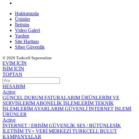
Hakkımızda
Ürünler
İletişim
Video Galeri
Yardım
Site Haritası
Siber Güvenlik
© 2026 Turkcell Superonline
EVİM İÇİN
İŞİM İÇİN
TOPTAN
HESABIM
Active
GÜNCEL DURUM
FATURALARIM
ÜRÜNLERİM VE
SERVİSLERİM
ABONELİK İŞLEMLERİM
TEKNİK
İŞLEMLERİM
AYARLARIM
GÜVENLİ İNTERNET İŞLEMİ
ÜRÜNLER
Active
İNTERNET / ERİŞİM
GÜVENLİK
SES / BÜTÜNLEŞİK
İLETİŞİM
TV+
VERİ MERKEZİ
TURKCELL BULUT
KAMPANYALAR