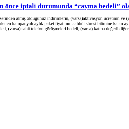
n önce iptali durumunda “cayma bedeli” o
erinden almış olduğunuz indirimlerin, (varsa)aktivasyon ücretinin ve (var
enen kampanyalı aylık paket fiyatının taahhüt süresi bitimine kalan ay s
li, (varsa) sabit telefon görüşmeleri bedeli, (varsa) katma değerli diğer s