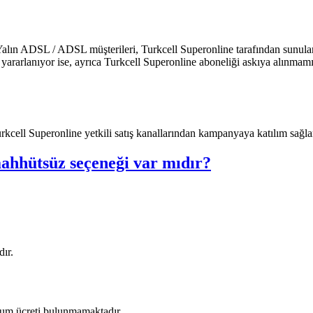
alın ADSL / ADSL müşterileri, Turkcell Superonline tarafından sunulan
yararlanıyor ise, ayrıca Turkcell Superonline aboneliği askıya alınmam
kcell Superonline yetkili satış kanallarından kampanyaya katılım sağlan
ahhütsüz seçeneği var mıdır?
ır.
um ücreti bulunmamaktadır.