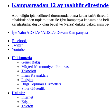
​Kampanyadan 12 ay taahhüt süresinde
Aboneliğin iptal edilmesi durumunda o ana kadar tarife ücreti üz
tahakkuk eden toplam tutarı ile işbu kampanya kapsamında belirl
karşılaştırılıp düşük olan bedel ve (varsa) dakika paketi aşım bede
İşte Yalın ADSL’e / ADSL’e Devam Kampanyası
Facebook
Twitter
Youtube
Hakkımızda
Genel Bakış
Müşteri Memnuniyeti Politikası
Teknoloji
İnsan Kaynakları
İletişim
Bilgi Toplumu Hizmetleri
Siber Güvenlik
Ürünler
İnternet
Erişim
Telefon