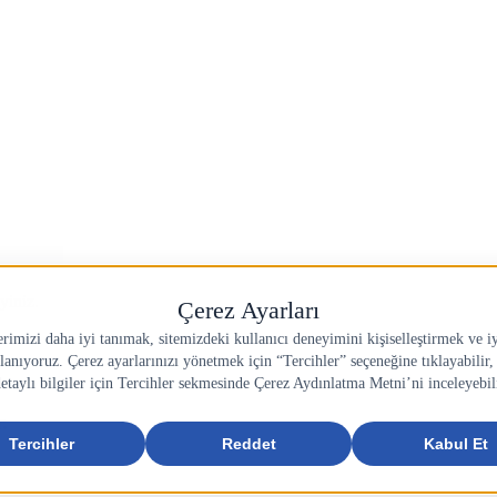
yiniz.
.