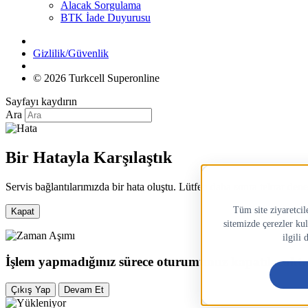
Alacak Sorgulama
BTK İade Duyurusu
Gizlilik/Güvenlik
© 2026 Turkcell Superonline
Sayfayı kaydırın
Ara
Bir Hatayla Karşılaştık
Servis bağlantılarımızda bir hata oluştu. Lütfen daha sonra tekrar dene
Kapat
İşlem yapmadığınız sürece oturumunuz kapatılacaktır
Çıkış Yap
Devam Et