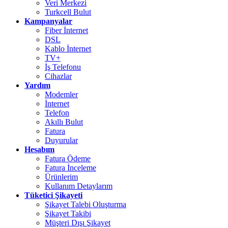
Veri Merkezi
Turkcell Bulut
Kampanyalar
Fiber İnternet
DSL
Kablo İnternet
TV+
İş Telefonu
Cihazlar
Yardım
Modemler
İnternet
Telefon
Akıllı Bulut
Fatura
Duyurular
Hesabım
Fatura Ödeme
Fatura İnceleme
Ürünlerim
Kullanım Detaylarım
Tüketici Şikayeti
Şikayet Talebi Oluşturma
Şikayet Takibi
Müşteri Dışı Şikayet