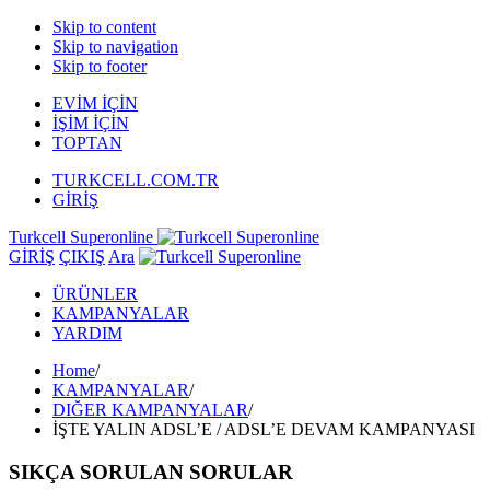
Skip to content
Skip to navigation
Skip to footer
EVİM İÇİN
İŞİM İÇİN
TOPTAN
TURKCELL.COM.TR
GİRİŞ
Turkcell Superonline
GİRİŞ
ÇIKIŞ
Ara
ÜRÜNLER
KAMPANYALAR
YARDIM
Home
/
KAMPANYALAR
/
DIĞER KAMPANYALAR
/
İŞTE YALIN ADSL’E / ADSL’E DEVAM KAMPANYASI
SIKÇA SORULAN SORULAR