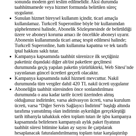
sonunda modem geri teslim edilmelidir. Aksi durumda
taahhütnamede veya hizmet formunda belirtilen süreç
uygulanır.
Sunulan hizmet bireysel kullanım içindir, ticari amaçla
kullanılamaz. Turkcell Superonline böyle bir kullanımdan
şüphelenmesi halinde, Abonelik Sözleşmesinde de belirtildiği
üzere ve aboneyi koruma amacı ile öncelikle aboneyi uyarır.
Abonenin kullanımında ticari amaç tespit edilmesi halinde;
Turkcell Superonline, hattı kullanıma kapatma ve tek taraflı
iptal hakkını saklı tutar. ​
Kampanya kapsamında taahhüt sürenizce ilk seçtiğiniz
paketiniz dışındaki diğer alt/üst paketlere geçilmesi
durumunda geçiş yapılan paketin yürürlükteki, Web Sitesi’nde
yayınlanan güncel ücretleri geçerli olacaktır. ​
Kampanya kapsamında nakil hizmeti mevcuttur. Nakil
durumunda tüm vergiler dahil 420 TL nakil ücreti uygulanır
Aboneliğin taahhüt süresinden önce sonlandırılması
durumunda o ana kadar tarife ücreti üzerinden almış
olduğunuz indirimler, varsa aktivasyon ücreti, varsa kurulum
ücreti, varsa “Diğer Servis Sağlayıcı İndirimi” başlığı altında
tarafıma yansıtılmış olan indirimin aykırılığın gerçekleştiği
tarih itibarıyla tahakkuk eden toplam tutarı ile işbu kampanya
kapsamında belirlenen kampanyalı aylık paket fiyatının
taahhüt süresi bitimine kalan ay sayısı ile çarpılarak
hesaplanacak faturalandırılmamış toplam tutar karşılaştırılıp