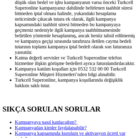
düşük olan bedel ve işbu kampanyanın varsa önceki Turkcell
Superonline kampanyanız dahilinde belirlenen taahhüt süresi
bitmeden iptal olması halinde, yukarıdaki hesaplama
neticesinde çıkacak tutara ek olarak, ilgili kampanya
kapsamındaki taahhüt süresi bitmeden bu kampanyaya
geçmeniz nedeniyle ilgili kampanya taahhütnamesinde
belirtilen yöntemle hesaplanmış, ancak henüz tahsil edilmemiş
ve kampanya geçişi sırasında tarafınıza iletilen cayma bedeli
tutarının toplamı kampanya iptal bedeli olarak son faturanıza
yansıtılır.
Katma değerli servisler ve Turkcell Superonline telefon
hizmetine ilişkin görüşme bedelleri ayrıca faturalandırılacaktır.
Kampanya katılım koşulları için 0532 532 00 00 Turkcell
Superonline Müşteri Hizmetleri’nden bilgi alınabilir.
Turkcell Superonline, kampanya koşullarında değişiklik
hakkını saklı tutar.
SIKÇA SORULAN SORULAR
​Kampanyaya nasıl katılacağım? ​
​Kampanyadan kimler faydalanabilir?
​Kampanya kapsamında kurulum ve aktivasyon ücreti var