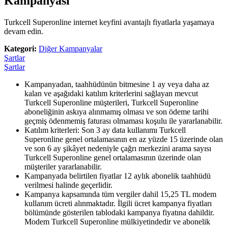
Kampanyası
Turkcell Superonline internet keyfini avantajlı fiyatlarla yaşamaya
devam edin.
Kategori:
Diğer Kampanyalar
Şartlar
Şartlar
Kampanyadan, taahhüdünün bitmesine 1 ay veya daha az
kalan ve aşağıdaki katılım kriterlerini sağlayan mevcut
Turkcell Superonline müşterileri, Turkcell Superonline
aboneliğinin askıya alınmamış olması ve son ödeme tarihi
geçmiş ödenmemiş faturası olmaması koşulu ile yararlanabilir.
Katılım kriterleri: Son 3 ay data kullanımı Turkcell
Superonline genel ortalamasının en az yüzde 15 üzerinde olan
ve son 6 ay şikâyet nedeniyle çağrı merkezini arama sayısı
Turkcell Superonline genel ortalamasının üzerinde olan
müşteriler yararlanabilir.
Kampanyada belirtilen fiyatlar 12 aylık abonelik taahhüdü
verilmesi halinde geçerlidir.
​Kampanya kapsamında tüm vergiler dahil 15,25 TL modem
kullanım ücreti alınmaktadır. İlgili ücret kampanya fiyatları
bölümünde gösterilen tablodaki kampanya fiyatına dahildir.
Modem Turkcell Superonline mülkiyetindedir ve abonelik