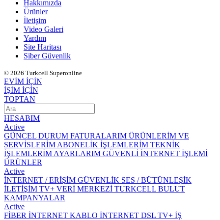
Hakkımızda
Ürünler
İletişim
Video Galeri
Yardım
Site Haritası
Siber Güvenlik
© 2026 Turkcell Superonline
EVİM İÇİN
İŞİM İÇİN
TOPTAN
HESABIM
Active
GÜNCEL DURUM
FATURALARIM
ÜRÜNLERİM VE
SERVİSLERİM
ABONELİK İŞLEMLERİM
TEKNİK
İŞLEMLERİM
AYARLARIM
GÜVENLİ İNTERNET İŞLEMİ
ÜRÜNLER
Active
İNTERNET / ERİŞİM
GÜVENLİK
SES / BÜTÜNLEŞİK
İLETİŞİM
TV+
VERİ MERKEZİ
TURKCELL BULUT
KAMPANYALAR
Active
FİBER İNTERNET
KABLO İNTERNET
DSL
TV+
İŞ