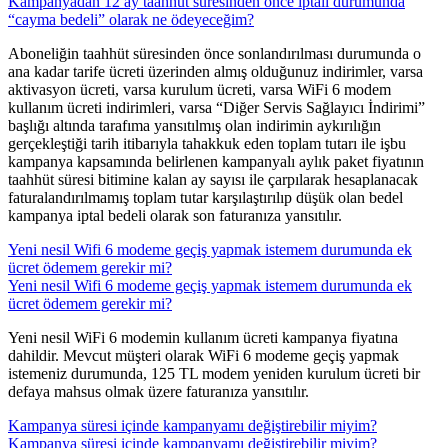
Kampanyadan 12 ay taahhüt süresinden önce iptali durumunda
“cayma bedeli” olarak ne ödeyeceğim?
​Aboneliğin taahhüt süresinden önce sonlandırılması durumunda o
ana kadar tarife ücreti üzerinden almış olduğunuz indirimler, varsa
aktivasyon ücreti, varsa kurulum ücreti, varsa WiFi 6 modem
kullanım ücreti indirimleri, varsa “Diğer Servis Sağlayıcı İndirimi”
başlığı altında tarafıma yansıtılmış olan indirimin aykırılığın
gerçekleştiği tarih itibarıyla tahakkuk eden toplam tutarı ile işbu
kampanya kapsamında belirlenen kampanyalı aylık paket fiyatının
taahhüt süresi bitimine kalan ay sayısı ile çarpılarak hesaplanacak
faturalandırılmamış toplam tutar karşılaştırılıp düşük olan bedel
kampanya iptal bedeli olarak son faturanıza yansıtılır.
Yeni nesil Wifi 6 modeme geçiş yapmak istemem durumunda ek
ücret ödemem gerekir mi?
Yeni nesil Wifi 6 modeme geçiş yapmak istemem durumunda ek
ücret ödemem gerekir mi?
​​Yeni nesil WiFi 6 modemin kullanım ücreti kampanya fiyatına
dahildir. Mevcut müşteri olarak WiFi 6 modeme geçiş yapmak
istemeniz durumunda, 125 TL modem yeniden kurulum ücreti bir
defaya mahsus olmak üzere faturanıza yansıtılır.
Kampanya süresi içinde kampanyamı değiştirebilir miyim?
Kampanya süresi içinde kampanyamı değiştirebilir miyim?