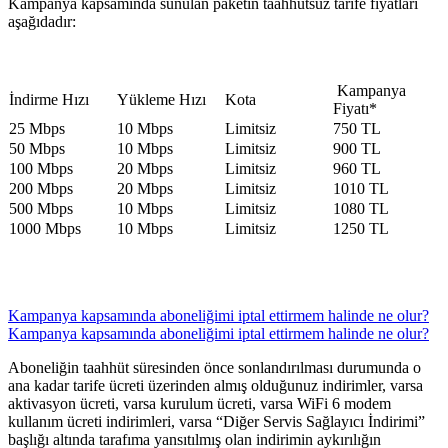
Kampanya kapsamında sunulan paketin taahhütsüz tarife fiyatları
aşağıdadır:
​​ Kampanya
​İndirme Hızı​
​Yükleme Hızı
Kota​
Fiyatı*​
25 Mbps​
10 Mbps​
Limitsiz​​
​750 TL
50 Mbps​
10 Mbps​
Limitsiz​​
900 TL
100 Mbps​
20 Mbps​
Limitsiz​​
960 TL
200 Mbps​
20 Mbps​
Limitsiz​​
1010 TL​
​500 Mbps
10 Mbps​
​Limitsiz​
1080 TL
1000 Mbps​
10 Mbps​
Limitsiz​​
1250 TL​
Kampanya kapsamında aboneliğimi iptal ettirmem halinde ne olur?
Kampanya kapsamında aboneliğimi iptal ettirmem halinde ne olur?
Aboneliğin taahhüt süresinden önce sonlandırılması durumunda o
ana kadar tarife ücreti üzerinden almış olduğunuz indirimler, varsa
aktivasyon ücreti, varsa kurulum ücreti, varsa WiFi 6 modem
kullanım ücreti indirimleri, varsa “Diğer Servis Sağlayıcı İndirimi”
başlığı altında tarafıma yansıtılmış olan indirimin aykırılığın