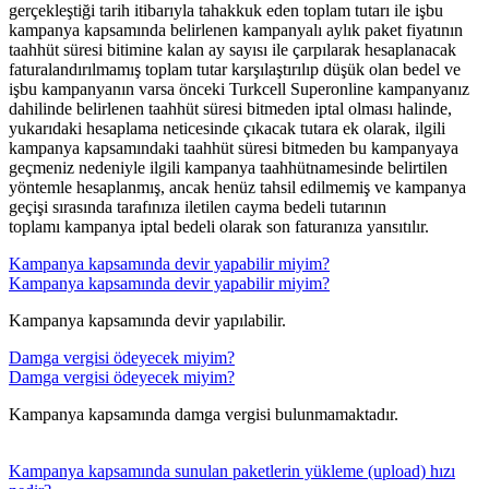
gerçekleştiği tarih itibarıyla tahakkuk eden toplam tutarı ile işbu
kampanya kapsamında belirlenen kampanyalı aylık paket fiyatının
taahhüt süresi bitimine kalan ay sayısı ile çarpılarak hesaplanacak
faturalandırılmamış toplam tutar karşılaştırılıp düşük olan bedel ve
işbu kampanyanın varsa önceki Turkcell Superonline kampanyanız
dahilinde belirlenen taahhüt süresi bitmeden iptal olması halinde,
yukarıdaki hesaplama neticesinde çıkacak tutara ek olarak, ilgili
kampanya kapsamındaki taahhüt süresi bitmeden bu kampanyaya
geçmeniz nedeniyle ilgili kampanya taahhütnamesinde belirtilen
yöntemle hesaplanmış, ancak henüz tahsil edilmemiş ve kampanya
geçişi sırasında tarafınıza iletilen cayma bedeli tutarının
toplamı kampanya iptal bedeli olarak son faturanıza yansıtılır.​​
Kampanya kapsamında devir yapabilir miyim?
Kampanya kapsamında devir yapabilir miyim?
Kampanya kapsamında devir yapılabilir.​​
Damga vergisi ödeyecek miyim?
Damga vergisi ödeyecek miyim?
Kampanya kapsamında damga vergisi bulunmamaktadır.
Kampanya kapsamında sunulan paketlerin yükleme (upload) hızı