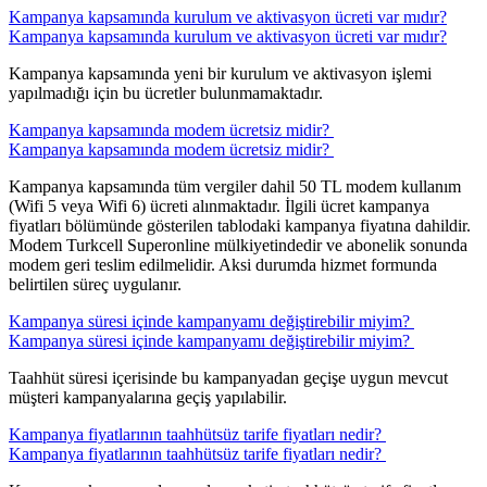
Kampanya kapsamında kurulum ve aktivasyon ücreti var mıdır?
Kampanya kapsamında kurulum ve aktivasyon ücreti var mıdır?
Kampanya kapsamında yeni bir kurulum ve aktivasyon işlemi
yapılmadığı için bu ücretler bulunmamaktadır. ​​
Kampanya kapsamında modem ücretsiz midir? ​
Kampanya kapsamında modem ücretsiz midir? ​
Kampanya kapsamında tüm vergiler dahil 50 TL modem kullanım
(Wifi 5 veya Wifi 6) ücreti alınmaktadır. İlgili ücret kampanya
fiyatları bölümünde gösterilen tablodaki kampanya fiyatına dahildir.
Modem Turkcell Superonline mülkiyetindedir ve abonelik sonunda
modem geri teslim edilmelidir. Aksi durumda hizmet formunda
belirtilen süreç uygulanır.​​​
Kampanya süresi içinde kampanyamı değiştirebilir miyim? ​
Kampanya süresi içinde kampanyamı değiştirebilir miyim? ​
Taahhüt süresi içerisinde bu kampanyadan geçişe uygun mevcut
müşteri kampanyalarına geçiş yapılabilir. ​​​
Kampanya fiyatlarının taahhütsüz tarife fiyatları nedir? ​​​
Kampanya fiyatlarının taahhütsüz tarife fiyatları nedir? ​​​