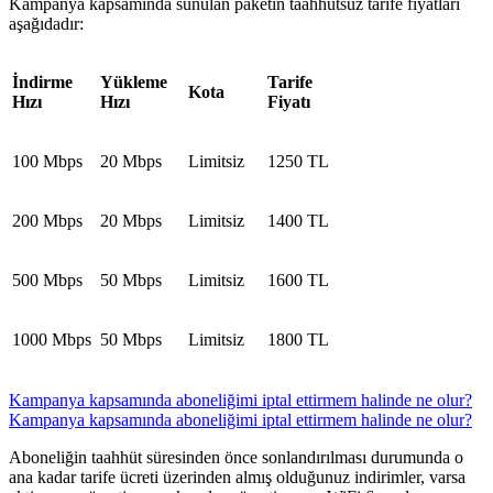
Kampanya kapsamında sunulan paketin taahhütsüz tarife fiyatları
aşağıdadır: ​​​
İndirme
Yükleme
Tarife
Kota
Hızı
Hızı
Fiyatı​
100 Mbps
20 Mbps
Limitsiz
1250 TL
200 Mbps
20 Mbps
Limitsiz
1400 TL
500 Mbps
50 Mbps
Limitsiz
1600 TL
1000 Mbps
50 Mbps
Limitsiz
1800 TL
Kampanya kapsamında aboneliğimi iptal ettirmem halinde ne olur?
Kampanya kapsamında aboneliğimi iptal ettirmem halinde ne olur?
Aboneliğin taahhüt süresinden önce sonlandırılması durumunda o
ana kadar tarife ücreti üzerinden almış olduğunuz indirimler, varsa