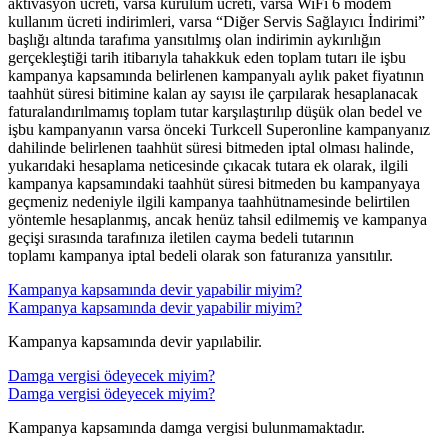
aktivasyon ücreti, varsa kurulum ücreti, varsa WiFi 6 modem
kullanım ücreti indirimleri, varsa “Diğer Servis Sağlayıcı İndirimi”
başlığı altında tarafıma yansıtılmış olan indirimin aykırılığın
gerçekleştiği tarih itibarıyla tahakkuk eden toplam tutarı ile işbu
kampanya kapsamında belirlenen kampanyalı aylık paket fiyatının
taahhüt süresi bitimine kalan ay sayısı ile çarpılarak hesaplanacak
faturalandırılmamış toplam tutar karşılaştırılıp düşük olan bedel ve
işbu kampanyanın varsa önceki Turkcell Superonline kampanyanız
dahilinde belirlenen taahhüt süresi bitmeden iptal olması halinde,
yukarıdaki hesaplama neticesinde çıkacak tutara ek olarak, ilgili
kampanya kapsamındaki taahhüt süresi bitmeden bu kampanyaya
geçmeniz nedeniyle ilgili kampanya taahhütnamesinde belirtilen
yöntemle hesaplanmış, ancak henüz tahsil edilmemiş ve kampanya
geçişi sırasında tarafınıza iletilen cayma bedeli tutarının
toplamı kampanya iptal bedeli olarak son faturanıza yansıtılır.​​
​Kampanya kapsamında devir yapabilir miyim?
​Kampanya kapsamında devir yapabilir miyim?
Kampanya kapsamında devir yapılabilir.​​
Damga vergisi ödeyecek miyim?
Damga vergisi ödeyecek miyim?
Kampanya kapsamında damga vergisi bulunmamaktadır.