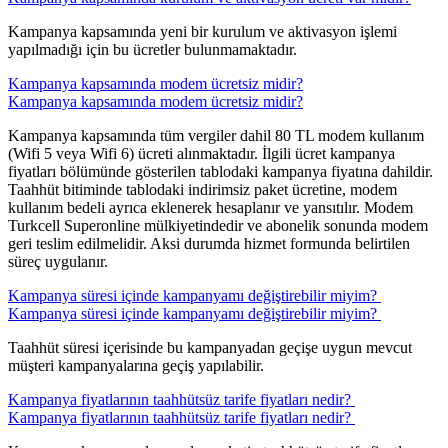
Kampanya kapsamında yeni bir kurulum ve aktivasyon işlemi
yapılmadığı için bu ücretler bulunmamaktadır. ​​
Kampanya kapsamında modem ücretsiz midir?
Kampanya kapsamında modem ücretsiz midir?
​Kampanya kapsamında tüm vergiler dahil 80 TL modem kullanım
(Wifi 5 veya Wifi 6) ücreti alınmaktadır. İlgili ücret kampanya
fiyatları bölümünde gösterilen tablodaki kampanya fiyatına dahildir.
Taahhüt bitiminde tablodaki indirimsiz paket ücretine, modem
kullanım bedeli ayrıca eklenerek hesaplanır ve yansıtılır. Modem
Turkcell Superonline mülkiyetindedir ve abonelik sonunda modem
geri teslim edilmelidir. Aksi durumda hizmet formunda belirtilen
süreç uygulanır.​​​
Kampanya süresi içinde kampanyamı değiştirebilir miyim? ​
Kampanya süresi içinde kampanyamı değiştirebilir miyim? ​
Taahhüt süresi içerisinde bu kampanyadan geçişe uygun mevcut
müşteri kampanyalarına geçiş yapılabilir. ​​​
Kampanya fiyatlarının taahhütsüz tarife fiyatları nedir? ​​​
Kampanya fiyatlarının taahhütsüz tarife fiyatları nedir? ​​​