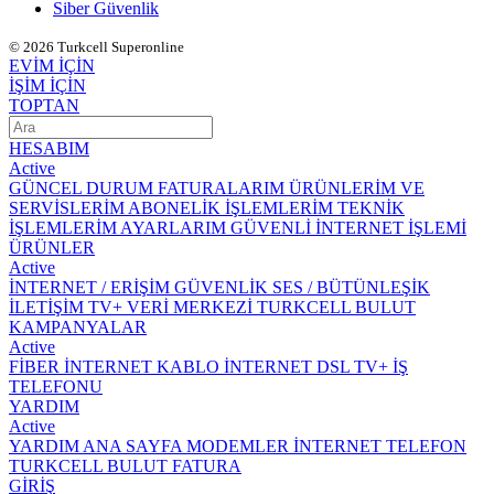
Siber Güvenlik
© 2026 Turkcell Superonline
EVİM İÇİN
İŞİM İÇİN
TOPTAN
HESABIM
Active
GÜNCEL DURUM
FATURALARIM
ÜRÜNLERİM VE
SERVİSLERİM
ABONELİK İŞLEMLERİM
TEKNİK
İŞLEMLERİM
AYARLARIM
GÜVENLİ İNTERNET İŞLEMİ
ÜRÜNLER
Active
İNTERNET / ERİŞİM
GÜVENLİK
SES / BÜTÜNLEŞİK
İLETİŞİM
TV+
VERİ MERKEZİ
TURKCELL BULUT
KAMPANYALAR
Active
FİBER İNTERNET
KABLO İNTERNET
DSL
TV+
İŞ
TELEFONU
YARDIM
Active
YARDIM ANA SAYFA
MODEMLER
İNTERNET
TELEFON
TURKCELL BULUT
FATURA
GİRİŞ