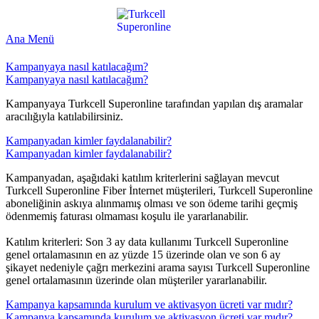
Ana Menü
Kampanyaya nasıl katılacağım?
Kampanyaya nasıl katılacağım?
Kampanyaya Turkcell Superonline tarafından yapılan dış aramalar
aracılığıyla katılabilirsiniz.​​
Kampanyadan kimler faydalanabilir?
Kampanyadan kimler faydalanabilir?
Kampanyadan, aşağıdaki katılım kriterlerini sağlayan mevcut
Turkcell Superonline Fiber İnternet müşterileri, Turkcell Superonline
aboneliğinin askıya alınmamış olması ve son ödeme tarihi geçmiş
ödenmemiş faturası olmaması koşulu ile yararlanabilir.
Katılım kriterleri: Son 3 ay data kullanımı Turkcell Superonline
genel ortalamasının en az yüzde 15 üzerinde olan ve son 6 ay
şikayet nedeniyle çağrı merkezini arama sayısı Turkcell Superonline
genel ortalamasının üzerinde olan müşteriler yararlanabilir.​​
Kampanya kapsamında kurulum ve aktivasyon ücreti var mıdır?
Kampanya kapsamında kurulum ve aktivasyon ücreti var mıdır?