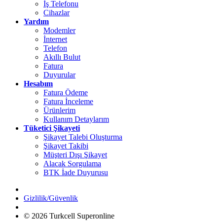
İş Telefonu
Cihazlar
Yardım
Modemler
İnternet
Telefon
Akıllı Bulut
Fatura
Duyurular
Hesabım
Fatura Ödeme
Fatura İnceleme
Ürünlerim
Kullanım Detaylarım
Tüketici Şikayeti
Şikayet Talebi Oluşturma
Şikayet Takibi
Müşteri Dışı Şikayet
Alacak Sorgulama
BTK İade Duyurusu
Gizlilik/Güvenlik
© 2026 Turkcell Superonline