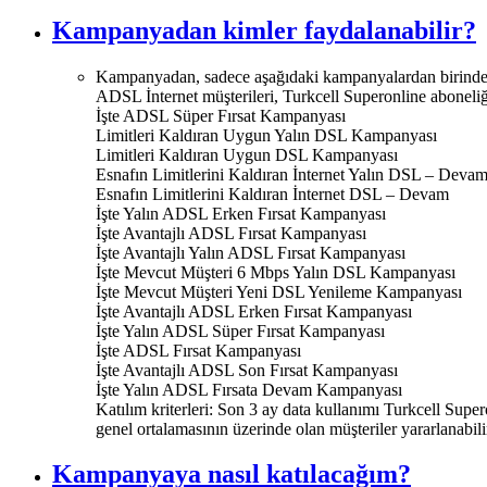
Kampanyadan kimler faydalanabilir?
Kampanyadan, sadece aşağıdaki kampanyalardan birinde o
ADSL İnternet müşterileri, Turkcell Superonline aboneliğ
İşte ADSL Süper Fırsat Kampanyası
Limitleri Kaldıran Uygun Yalın DSL Kampanyası
Limitleri Kaldıran Uygun DSL Kampanyası
Esnafın Limitlerini Kaldıran İnternet Yalın DSL – Deva
Esnafın Limitlerini Kaldıran İnternet DSL – Devam
İşte Yalın ADSL Erken Fırsat Kampanyası
İşte Avantajlı ADSL Fırsat Kampanyası
İşte Avantajlı Yalın ADSL Fırsat Kampanyası
İşte Mevcut Müşteri 6 Mbps Yalın DSL Kampanyası
İşte Mevcut Müşteri Yeni DSL Yenileme Kampanyası
İşte Avantajlı ADSL Erken Fırsat Kampanyası
İşte Yalın ADSL Süper Fırsat Kampanyası
İşte ADSL Fırsat Kampanyası
İşte Avantajlı ADSL Son Fırsat Kampanyası
İşte Yalın ADSL Fırsata Devam Kampanyası
Katılım kriterleri: Son 3 ay data kullanımı Turkcell Supe
genel ortalamasının üzerinde olan müşteriler yararlanabili
Kampanyaya nasıl katılacağım?