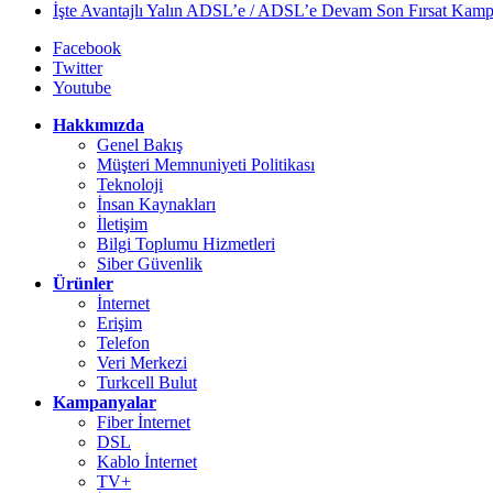
İşte Avantajlı Yalın ADSL’e / ADSL’e Devam Son Fırsat Kamp
Facebook
Twitter
Youtube
Hakkımızda
Genel Bakış
Müşteri Memnuniyeti Politikası
Teknoloji
İnsan Kaynakları
İletişim
Bilgi Toplumu Hizmetleri
Siber Güvenlik
Ürünler
İnternet
Erişim
Telefon
Veri Merkezi
Turkcell Bulut
Kampanyalar
Fiber İnternet
DSL
Kablo İnternet
TV+