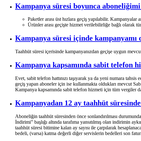
Kampanya süresi boyunca aboneliğimi b
​Paketler arası üst hızlara geçiş yapılabilir. Kampanyalar 
Ürünler arası geçişte hizmet verilebilirliğe bağlı olarak 
Kampanya süresi içinde kampanyamı de
​Taahhüt süresi içerisinde kampanyanızdan geçişe uygun mevcut 
Kampanya kapsamında sabit telefon hi
​Evet, sabit telefon hattınızı taşıyarak ya da yeni numara tahsis
geçiş yapan aboneler için ise kullanmakta oldukları mevcut Sabit
Kampanya kapsamında sabit telefon hizmeti için tüm vergiler da
Kampanyadan 12 ay taahhüt süresinde
Aboneliğin taahhüt süresinden önce sonlandırılması durumunda o 
İndirimi” başlığı altında tarafıma yansıtılmış olan indirimin ayk
taahhüt süresi bitimine kalan ay sayısı ile çarpılarak hesaplanac
bedeli, (varsa) katma değerli diğer servislerin bedelleri son fatura