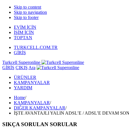
Skip to content
Skip to navigation
Skip to footer
EVİM İÇİN
İŞİM İÇİN
TOPTAN
TURKCELL.COM.TR
GİRİŞ
Turkcell Superonline
GİRİŞ
ÇIKIŞ
Ara
ÜRÜNLER
KAMPANYALAR
YARDIM
Home
/
KAMPANYALAR
/
DIĞER KAMPANYALAR
/
İŞTE AVANTAJLI YALIN ADSL’E / ADSL’E DEVAM SON
SIKÇA SORULAN SORULAR