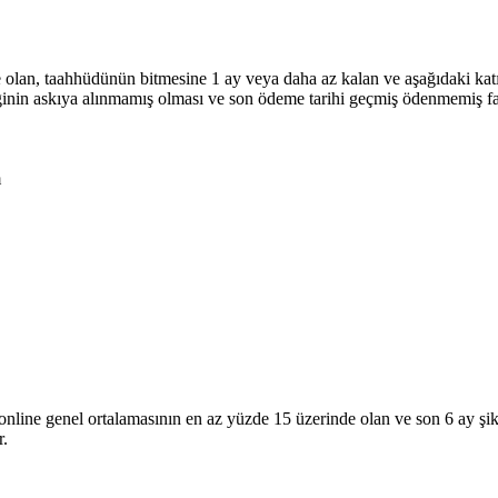
lan, taahhüdünün bitmesine 1 ay veya daha az kalan ve aşağıdaki katıl
inin askıya alınmamış olması ve son ödeme tarihi geçmiş ödenmemiş fat
m
ronline genel ortalamasının en az yüzde 15 üzerinde olan ve son 6 ay şi
r.