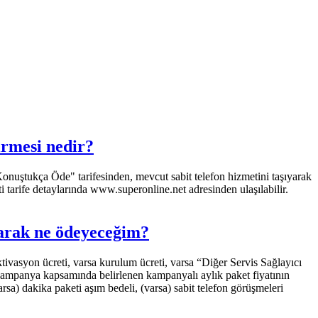
irmesi nedir?
 "Konuştukça Öde" tarifesinden, mevcut sabit telefon hizmetini taşıyarak
i tarife detaylarında www.superonline.net adresinden ulaşılabilir.
arak ne ödeyeceğim?
tivasyon ücreti, varsa kurulum ücreti, varsa “Diğer Servis Sağlayıcı
şbu kampanya kapsamında belirlenen kampanyalı aylık paket fiyatının
arsa) dakika paketi aşım bedeli, (varsa) sabit telefon görüşmeleri