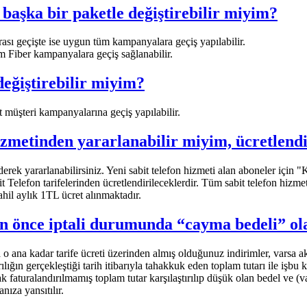
aşka bir paketle değiştirebilir miyim?
arası geçişte ise uygun tüm kampanyalara geçiş yapılabilir.
tüm Fiber kampanyalara geçiş sağlanabilir.
ğiştirebilir miyim?
müşteri kampanyalarına geçiş yapılabilir.
zmetinden yararlanabilir miyim, ücretlend
 ederek yararlanabilirsiniz. Yeni sabit telefon hizmeti alan aboneler için
 Telefon tarifelerinden ücretlendirileceklerdir. Tüm sabit telefon hizmet
hil aylık 1TL ücret alınmaktadır.
n önce iptali durumunda “cayma bedeli” ol
ana kadar tarife ücreti üzerinden almış olduğunuz indirimler, varsa ak
ırılığın gerçekleştiği tarih itibarıyla tahakkuk eden toplam tutarı ile i
ak faturalandırılmamış toplam tutar karşılaştırılıp düşük olan bedel ve (v
nıza yansıtılır.