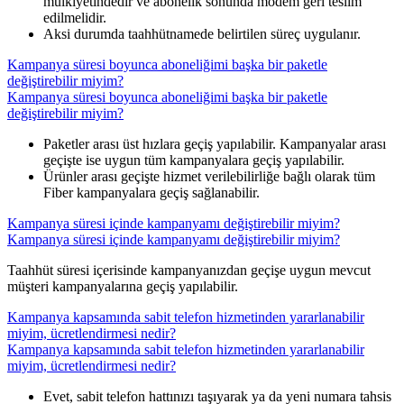
mülkiyetindedir ve abonelik sonunda modem geri teslim
edilmelidir.
Aksi durumda taahhütnamede belirtilen süreç uygulanır.
Kampanya süresi boyunca aboneliğimi başka bir paketle
değiştirebilir miyim?
Kampanya süresi boyunca aboneliğimi başka bir paketle
değiştirebilir miyim?
​Paketler arası üst hızlara geçiş yapılabilir. Kampanyalar arası
geçişte ise uygun tüm kampanyalara geçiş yapılabilir.
Ürünler arası geçişte hizmet verilebilirliğe bağlı olarak tüm
Fiber kampanyalara geçiş sağlanabilir.
Kampanya süresi içinde kampanyamı değiştirebilir miyim?
Kampanya süresi içinde kampanyamı değiştirebilir miyim?
​​Taahhüt süresi içerisinde kampanyanızdan geçişe uygun mevcut
müşteri kampanyalarına geçiş yapılabilir.
Kampanya kapsamında sabit telefon hizmetinden yararlanabilir
miyim, ücretlendirmesi nedir?
Kampanya kapsamında sabit telefon hizmetinden yararlanabilir
miyim, ücretlendirmesi nedir?
​Evet, sabit telefon hattınızı taşıyarak ya da yeni numara tahsis