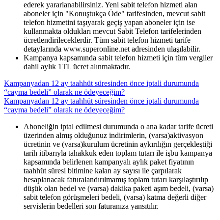
ederek yararlanabilirsiniz. Yeni sabit telefon hizmeti alan
aboneler için "Konuştukça Öde" tarifesinden, mevcut sabit
telefon hizmetini taşıyarak geçiş yapan aboneler için ise
kullanmakta oldukları mevcut Sabit Telefon tarifelerinden
ücretlendirileceklerdir. Tüm sabit telefon hizmeti tarife
detaylarında www.superonline.net adresinden ulaşılabilir.
Kampanya kapsamında sabit telefon hizmeti için tüm vergiler
dahil aylık 1TL ücret alınmaktadır.
Kampanyadan 12 ay taahhüt süresinden önce iptali durumunda
“cayma bedeli” olarak ne ödeyeceğim?
Kampanyadan 12 ay taahhüt süresinden önce iptali durumunda
“cayma bedeli” olarak ne ödeyeceğim?
​Aboneliğin iptal edilmesi durumunda o ana kadar tarife ücreti
üzerinden almış olduğunuz indirimlerin, (varsa)aktivasyon
ücretinin ve (varsa)kurulum ücretinin aykırılığın gerçekleştiği
tarih itibarıyla tahakkuk eden toplam tutarı ile işbu kampanya
kapsamında belirlenen kampanyalı aylık paket fiyatının
taahhüt süresi bitimine kalan ay sayısı ile çarpılarak
hesaplanacak faturalandırılmamış toplam tutarı karşılaştırılıp
düşük olan bedel ve (varsa) dakika paketi aşım bedeli, (varsa)
sabit telefon görüşmeleri bedeli, (varsa) katma değerli diğer
servislerin bedelleri son faturanıza yansıtılır.