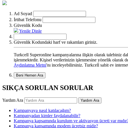
Ad Soyad
İrtibat Telefonu
Güvenlik Kodu
Yenile
Dinle
Güvenlik Kodundaki harf ve rakamları giriniz.
Turkcell Superonline kampanyalarına ilişkin olarak talebiniz dahi
işlenmektedir. Kişisel verilerinizin işlenmesine yönelik olarak
Aydınlatma Metni
'nı inceleyebilirsiniz. Turkcell sabit ev intern
Beni Hemen Ara
SIKÇA SORULAN SORULAR
Yardım Ara
Yardım Ara
Kampanyaya nasıl katılacağım?
Kampanyadan kimler faydalanabilir?
Kampanya kapsamında kurulum ve aktivasyon ücreti var mıdır
Kampanya kapsamında modem ücretsiz midir?