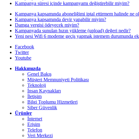
Kampanya süresi içinde kampanyamı değiştirebilir miyim?
Kampanya kapsamında aboneliğimi iptal ettirmem halinde ne o
Kampanya kapsamında devir yapabilir miyim?
Damga vergisi ödeyecek miyim?
Kampanyada sunulan hızın yükleme (upload) değeri nedir?
Yeni nesi Wifi 6 modeme geçiş yapmak istemem durumunda ek
Facebook
Twitter
Youtube
Hakkımızda
Genel Bakış
Müşteri Memnuniyeti Politikası
Teknoloji
İnsan Kaynakları
İletişim
Bilgi Toplumu Hizmetleri
Siber Güvenlik
Ürünler
İnternet
Erişim
Telefon
Veri Merkezi