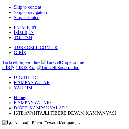
Skip to content
Skip to navigation
Skip to footer
EVİM İÇİN
İŞİM İÇİN
TOPTAN
TURKCELL.COM.TR
GİRİŞ
Turkcell Superonline
GİRİŞ
ÇIKIŞ
Ara
ÜRÜNLER
KAMPANYALAR
YARDIM
Home
/
KAMPANYALAR
/
DIĞER KAMPANYALAR
/
İŞTE AVANTAJLI FIBERE DEVAM KAMPANYASI