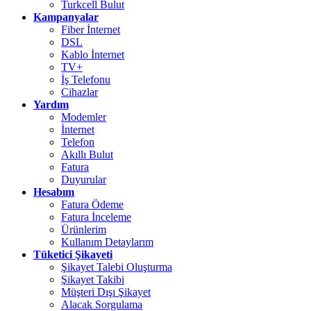
Turkcell Bulut
Kampanyalar
Fiber İnternet
DSL
Kablo İnternet
TV+
İş Telefonu
Cihazlar
Yardım
Modemler
İnternet
Telefon
Akıllı Bulut
Fatura
Duyurular
Hesabım
Fatura Ödeme
Fatura İnceleme
Ürünlerim
Kullanım Detaylarım
Tüketici Şikayeti
Şikayet Talebi Oluşturma
Şikayet Takibi
Müşteri Dışı Şikayet
Alacak Sorgulama