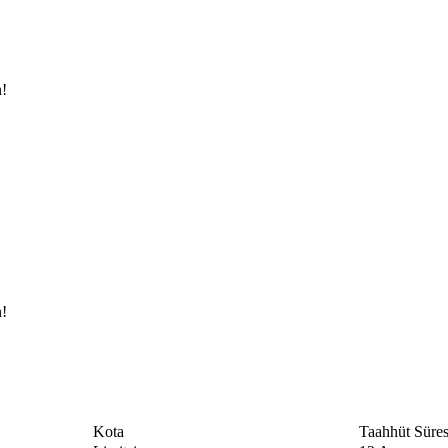
n!
n!
​​Kota
​Taahhüt Süresi