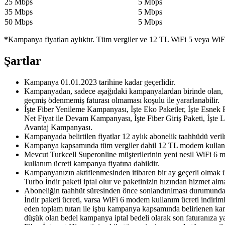
25 Mbps
​​​5 Mbps
​35 Mbps
​5 Mbps
​50 Mbps
​5 Mbps
*
Kampanya fiyatları aylıktır. Tüm vergiler ve 12 TL WiFi 5 veya WiF
Şartlar
Kampanya 01.01.2023 tarihine kadar geçerlidir.
Kampanyadan, sadece aşağıdaki kampanyalardan birinde olan, me
geçmiş ödenmemiş faturası olmaması koşulu ile yararlanabilir.
İşte Fiber Yenileme Kampanyası, İşte Eko Paketler, İşte Esnek Pa
Net Fiyat ile Devam Kampanyası, İşte Fiber Giriş Paketi, İşte 
Avantaj Kampanyası.
Kampanyada belirtilen fiyatlar 12 aylık abonelik taahhüdü verilm
Kampanya kapsamında tüm vergiler dahil 12 TL modem kullanım (
Mevcut Turkcell Superonline müşterilerinin yeni nesil WiFi 6 
kullanım ücreti kampanya fiyatına dahildir.
Kampanyanızın aktiflenmesinden itibaren bir ay geçerli olmak ü
Turbo İndir paketi iptal olur ve paketinizin hızından hizmet al
Aboneliğin taahhüt süresinden önce sonlandırılması durumunda o
İndir paketi ücreti, varsa WiFi 6 modem kullanım ücreti indirimler
eden toplam tutarı ile işbu kampanya kapsamında belirlenen kampa
düşük olan bedel kampanya iptal bedeli olarak son faturanıza yan