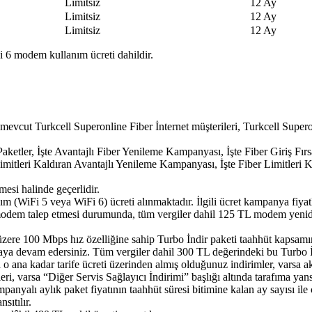
​​Limitsiz​
12 Ay​​
​​Limitsiz​
​12 Ay​
​​Limitsiz​
​12 Ay​
i 6 modem kullanım ücreti dahildir.
vcut Turkcell Superonline Fiber İnternet müşterileri, Turkcell Supero
ketler, İşte Avantajlı Fiber Yenileme Kampanyası, İşte Fiber Giriş Fırsa
Limitleri Kaldıran Avantajlı Yenileme Kampanyası, İşte Fiber Limitleri 
esi halinde geçerlidir.
WiFi 5 veya WiFi 6) ücreti alınmaktadır. İlgili ücret kampanya fiyatl
modem talep etmesi durumunda, tüm vergiler dahil 125 TL modem yenide
zere 100 Mbps hız özelliğine sahip Turbo İndir paketi taahhüt kapsamı
maya devam edersiniz. Tüm vergiler dahil 300 TL değerindeki bu Turbo İ
 ana kadar tarife ücreti üzerinden almış olduğunuz indirimler, varsa a
i, varsa “Diğer Servis Sağlayıcı İndirimi” başlığı altında tarafıma yansıt
nyalı aylık paket fiyatının taahhüt süresi bitimine kalan ay sayısı ile ç
sıtılır.