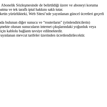
e, Abonelik Sözleşmesinde de belirtildiği üzere ve aboneyi koruma
a ve tek taraflı iptal hakkını saklı tutar. ​
etin yürürlükteki, Web Sitesi’nde yayınlanan güncel ücretleri geçerli
ında bulunan diğer sunucu ve “routerların” (yönlendiricilerin)
işmekte olunan sunucuların internet çıkışlarındaki yoğunluk veya
için kablolu bağlantı tavsiye edilmektedir.
yınlanan mevcut tarifeler üzerinden ücretlendirilecektir.