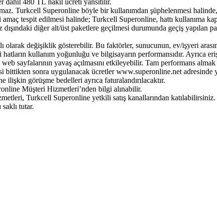
 dâhil 480 TL nakil ücreti yansıtılır.
ılamaz. Turkcell Superonline böyle bir kullanımdan şüphelenmesi halind
amaç tespit edilmesi halinde; Turkcell Superonline, hattı kullanıma kapatm
dışındaki diğer alt/üst paketlere geçilmesi durumunda geçiş yapılan pak
ı olarak değişiklik gösterebilir. Bu faktörler, sunucunun, ev/işyeri aras
i hatların kullanım yoğunluğu ve bilgisayarın performansıdır. Ayrıca er
, web sayfalarının yavaş açılmasını etkileyebilir. Tam performans almak 
 bittikten sonra uygulanacak ücretler www.superonline.net adresinde ya
 ilişkin görüşme bedelleri ayrıca faturalandırılacaktır.
nline Müşteri Hizmetleri’nden bilgi alınabilir.
eri, Turkcell Superonline yetkili satış kanallarından katılabilirsiniz.
saklı tutar.