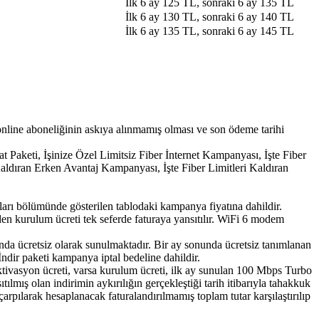
İlk 6 ay 125 TL, sonraki 6 ay 135 TL​
​İlk 6 ay 130 TL, sonraki 6 ay 140 TL​
İlk 6 ay 135 TL, sonraki 6 ay 145 TL​
nline aboneliğinin askıya alınmamış olması ve son ödeme tarihi
t Paketi, İşinize Özel Limitsiz Fiber İnternet Kampanyası, İşte Fiber
Kaldıran Erken Avantaj Kampanyası, İşte Fiber Limitleri Kaldıran
arı bölümünde gösterilen tablodaki kampanya fiyatına dahildir.
n kurulum ücreti tek seferde faturaya yansıtılır. WiFi 6 modem
nda ücretsiz olarak sunulmaktadır. Bir ay sonunda ücretsiz tanımlanan
ndir paketi kampanya iptal bedeline dahildir.
ktivasyon ücreti, varsa kurulum ücreti, ilk ay sunulan 100 Mbps Turbo
ılmış olan indirimin aykırılığın gerçekleştiği tarih itibarıyla tahakkuk
arpılarak hesaplanacak faturalandırılmamış toplam tutar karşılaştırılıp