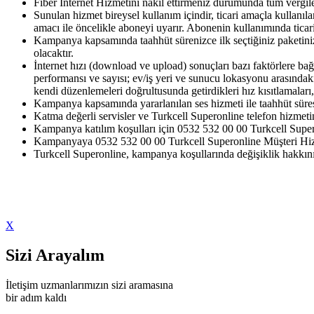
Fiber İnternet Hizmetini nakil ettirmeniz durumunda tüm vergiler
Sunulan hizmet bireysel kullanım içindir, ticari amaçla kullan
amacı ile öncelikle aboneyi uyarır. Abonenin kullanımında ticari 
Kampanya kapsamında taahhüt sürenizce ilk seçtiğiniz paketiniz 
olacaktır.
İnternet hızı (download ve upload) sonuçları bazı faktörlere bağl
performansı ve sayısı; ev/iş yeri ve sunucu lokasyonu arasındak
kendi düzenlemeleri doğrultusunda getirdikleri hız kısıtlamaları
Kampanya kapsamında yararlanılan ses hizmeti ile taahhüt süresi
Katma değerli servisler ve Turkcell Superonline telefon hizmetine
Kampanya katılım koşulları için 0532 532 00 00 Turkcell Supero
Kampanyaya 0532 532 00 00 Turkcell Superonline Müşteri Hizmetl
Turkcell Superonline, kampanya koşullarında değişiklik hakkını 
X
Sizi Arayalım
İletişim uzmanlarımızın sizi aramasına
bir adım kaldı