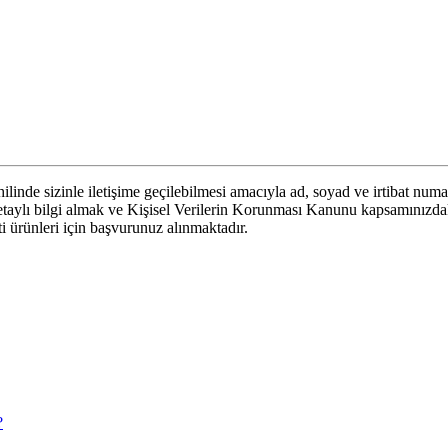
linde sizinle iletişime geçilebilmesi amacıyla ad, soyad ve irtibat numa
 detaylı bilgi almak ve Kişisel Verilerin Korunması Kanunu kapsamınızd
eti ürünleri için başvurunuz alınmaktadır.
?