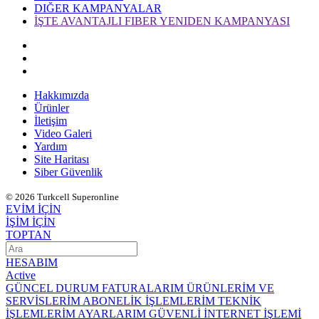
DIĞER KAMPANYALAR
İŞTE AVANTAJLI FIBER YENIDEN KAMPANYASI
Hakkımızda
Ürünler
İletişim
Video Galeri
Yardım
Site Haritası
Siber Güvenlik
© 2026 Turkcell Superonline
EVİM İÇİN
İŞİM İÇİN
TOPTAN
HESABIM
Active
GÜNCEL DURUM
FATURALARIM
ÜRÜNLERİM VE
SERVİSLERİM
ABONELİK İŞLEMLERİM
TEKNİK
İŞLEMLERİM
AYARLARIM
GÜVENLİ İNTERNET İŞLEMİ