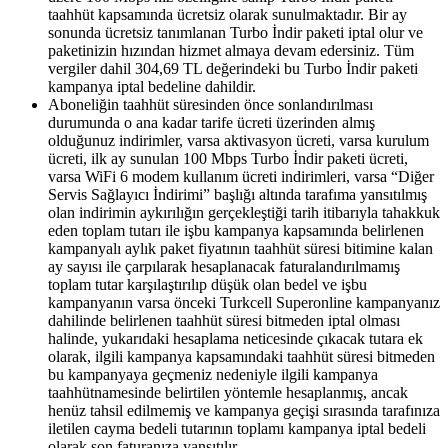
taahhüt kapsamında ücretsiz olarak sunulmaktadır. Bir ay
sonunda ücretsiz tanımlanan Turbo İndir paketi iptal olur ve
paketinizin hızından hizmet almaya devam edersiniz. Tüm
vergiler dahil 304,69 TL değerindeki bu Turbo İndir paketi
kampanya iptal bedeline dahildir.
Aboneliğin taahhüt süresinden önce sonlandırılması
durumunda o ana kadar tarife ücreti üzerinden almış
olduğunuz indirimler, varsa aktivasyon ücreti, varsa kurulum
ücreti, ilk ay sunulan 100 Mbps Turbo İndir paketi ücreti,
varsa WiFi 6 modem kullanım ücreti indirimleri, varsa “Diğer
Servis Sağlayıcı İndirimi” başlığı altında tarafıma yansıtılmış
olan indirimin aykırılığın gerçekleştiği tarih itibarıyla tahakkuk
eden toplam tutarı ile işbu kampanya kapsamında belirlenen
kampanyalı aylık paket fiyatının taahhüt süresi bitimine kalan
ay sayısı ile çarpılarak hesaplanacak faturalandırılmamış
toplam tutar karşılaştırılıp düşük olan bedel ve işbu
kampanyanın varsa önceki Turkcell Superonline kampanyanız
dahilinde belirlenen taahhüt süresi bitmeden iptal olması
halinde, yukarıdaki hesaplama neticesinde çıkacak tutara ek
olarak, ilgili kampanya kapsamındaki taahhüt süresi bitmeden
bu kampanyaya geçmeniz nedeniyle ilgili kampanya
taahhütnamesinde belirtilen yöntemle hesaplanmış, ancak
henüz tahsil edilmemiş ve kampanya geçişi sırasında tarafınıza
iletilen cayma bedeli tutarının toplamı kampanya iptal bedeli
olarak son faturanıza yansıtılır.