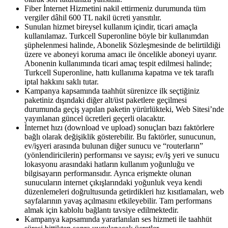
Fiber İnternet Hizmetini nakil ettirmeniz durumunda tüm
vergiler dâhil 600 TL nakil ücreti yansıtılır.
Sunulan hizmet bireysel kullanım içindir, ticari amaçla
kullanılamaz. Turkcell Superonline böyle bir kullanımdan
şüphelenmesi halinde, Abonelik Sözleşmesinde de belirtildiği
üzere ve aboneyi koruma amacı ile öncelikle aboneyi uyarır.
Abonenin kullanımında ticari amaç tespit edilmesi halinde;
Turkcell Superonline, hattı kullanıma kapatma ve tek taraflı
iptal hakkını saklı tutar. ​
Kampanya kapsamında taahhüt sürenizce ilk seçtiğiniz
paketiniz dışındaki diğer alt/üst paketlere geçilmesi
durumunda geçiş yapılan paketin yürürlükteki, Web Sitesi’nde
yayınlanan güncel ücretleri geçerli olacaktır.
İnternet hızı (download ve upload) sonuçları bazı faktörlere
bağlı olarak değişiklik gösterebilir. Bu faktörler, sunucunun,
ev/işyeri arasında bulunan diğer sunucu ve “routerların”
(yönlendiricilerin) performansı ve sayısı; ev/iş yeri ve sunucu
lokasyonu arasındaki hatların kullanım yoğunluğu ve
bilgisayarın performansıdır. Ayrıca erişmekte olunan
sunucuların internet çıkışlarındaki yoğunluk veya kendi
düzenlemeleri doğrultusunda getirdikleri hız kısıtlamaları, web
sayfalarının yavaş açılmasını etkileyebilir. Tam performans
almak için kablolu bağlantı tavsiye edilmektedir. ​
Kampanya kapsamında yararlanılan ses hizmeti ile taahhüt