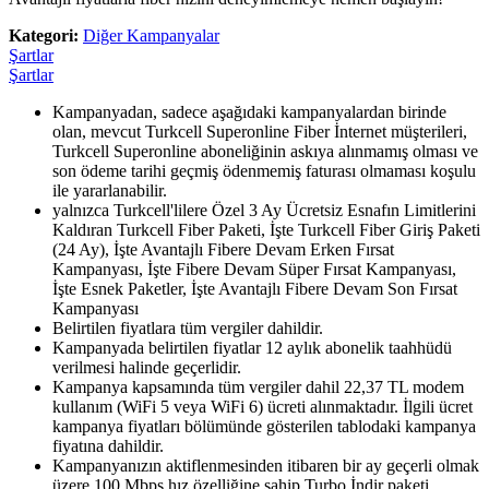
Kategori:
Diğer Kampanyalar
Şartlar
Şartlar
Kampanyadan, sadece aşağıdaki kampanyalardan birinde
olan, mevcut Turkcell Superonline Fiber İnternet müşterileri,
Turkcell Superonline aboneliğinin askıya alınmamış olması ve
son ödeme tarihi geçmiş ödenmemiş faturası olmaması koşulu
ile yararlanabilir.
yalnızca Turkcell'lilere Özel 3 Ay Ücretsiz Esnafın Limitlerini
Kaldıran Turkcell Fiber Paketi, İşte Turkcell Fiber Giriş Paketi
(24 Ay), İşte Avantajlı Fibere Devam Erken Fırsat
Kampanyası, İşte Fibere Devam Süper Fırsat Kampanyası,
İşte Esnek Paketler, İşte Avantajlı Fibere Devam Son Fırsat
Kampanyası
Belirtilen fiyatlara tüm vergiler dahildir.
Kampanyada belirtilen fiyatlar 12 aylık abonelik taahhüdü
verilmesi halinde geçerlidir.
Kampanya kapsamında tüm vergiler dahil 22,37 TL modem
kullanım (WiFi 5 veya WiFi 6) ücreti alınmaktadır. İlgili ücret
kampanya fiyatları bölümünde gösterilen tablodaki kampanya
fiyatına dahildir.
Kampanyanızın aktiflenmesinden itibaren bir ay geçerli olmak
üzere 100 Mbps hız özelliğine sahip Turbo İndir paketi