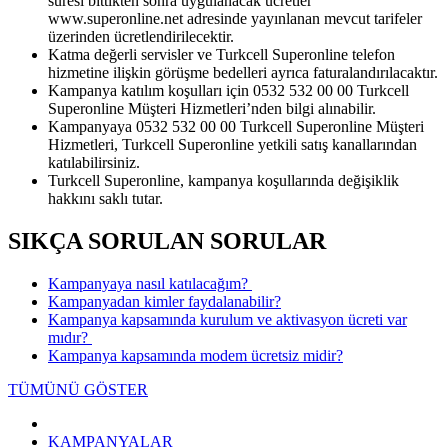
süresi bittikten sonra uygulanacak ücretler
www.superonline.net adresinde yayınlanan mevcut tarifeler
üzerinden ücretlendirilecektir.
Katma değerli servisler ve Turkcell Superonline telefon
hizmetine ilişkin görüşme bedelleri ayrıca faturalandırılacaktır.
Kampanya katılım koşulları için 0532 532 00 00 Turkcell
Superonline Müşteri Hizmetleri’nden bilgi alınabilir.
Kampanyaya 0532 532 00 00 Turkcell Superonline Müşteri
Hizmetleri, Turkcell Superonline yetkili satış kanallarından
katılabilirsiniz.
Turkcell Superonline, kampanya koşullarında değişiklik
hakkını saklı tutar.
SIKÇA SORULAN SORULAR
​Kampanyaya nasıl katılacağım? ​
​Kampanyadan kimler faydalanabilir?
​Kampanya kapsamında kurulum ve aktivasyon ücreti var
mıdır? ​
Kampanya kapsamında modem ücretsiz midir?
TÜMÜNÜ GÖSTER
KAMPANYALAR