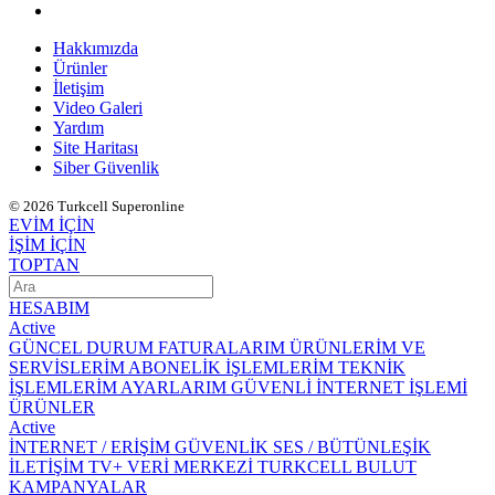
Hakkımızda
Ürünler
İletişim
Video Galeri
Yardım
Site Haritası
Siber Güvenlik
© 2026 Turkcell Superonline
EVİM İÇİN
İŞİM İÇİN
TOPTAN
HESABIM
Active
GÜNCEL DURUM
FATURALARIM
ÜRÜNLERİM VE
SERVİSLERİM
ABONELİK İŞLEMLERİM
TEKNİK
İŞLEMLERİM
AYARLARIM
GÜVENLİ İNTERNET İŞLEMİ
ÜRÜNLER
Active
İNTERNET / ERİŞİM
GÜVENLİK
SES / BÜTÜNLEŞİK
İLETİŞİM
TV+
VERİ MERKEZİ
TURKCELL BULUT
KAMPANYALAR