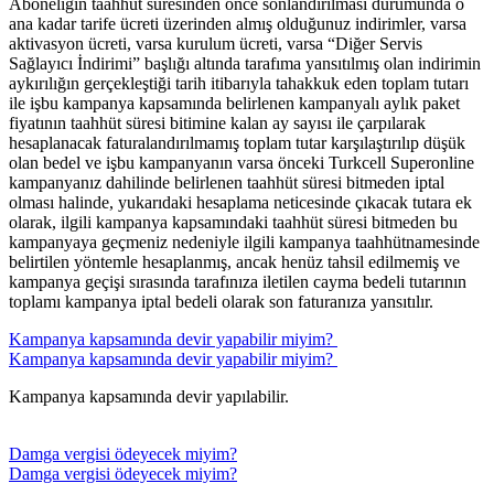
Aboneliğin taahhüt süresinden önce sonlandırılması durumunda o
ana kadar tarife ücreti üzerinden almış olduğunuz indirimler, varsa
aktivasyon ücreti, varsa kurulum ücreti, varsa “Diğer Servis
Sağlayıcı İndirimi” başlığı altında tarafıma yansıtılmış olan indirimin
aykırılığın gerçekleştiği tarih itibarıyla tahakkuk eden toplam tutarı
ile işbu kampanya kapsamında belirlenen kampanyalı aylık paket
fiyatının taahhüt süresi bitimine kalan ay sayısı ile çarpılarak
hesaplanacak faturalandırılmamış toplam tutar karşılaştırılıp düşük
olan bedel ve işbu kampanyanın varsa önceki Turkcell Superonline
kampanyanız dahilinde belirlenen taahhüt süresi bitmeden iptal
olması halinde, yukarıdaki hesaplama neticesinde çıkacak tutara ek
olarak, ilgili kampanya kapsamındaki taahhüt süresi bitmeden bu
kampanyaya geçmeniz nedeniyle ilgili kampanya taahhütnamesinde
belirtilen yöntemle hesaplanmış, ancak henüz tahsil edilmemiş ve
kampanya geçişi sırasında tarafınıza iletilen cayma bedeli tutarının
toplamı kampanya iptal bedeli olarak son faturanıza yansıtılır.​
​Kampanya kapsamında devir yapabilir miyim? ​
​Kampanya kapsamında devir yapabilir miyim? ​
Kampanya kapsamında devir yapılabilir.
Damga vergisi ödeyecek miyim?
Damga vergisi ödeyecek miyim?