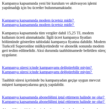
Kampanya kapsamında yeni bir kurulum ve aktivasyon işlemi
yapılmadığı için bu ücretler bulunmamaktadır.
​Kampanya kapsamında modem ücretsiz midir? ​​
​Kampanya kapsamında modem ücretsiz midir? ​​
​Kampanya kapsamında tüm vergiler dahil 15,25 TL modem
kullanım ücreti alınmaktadır. İlgili ücret kampanya fiyatları
bölümünde gösterilen tablodaki kampanya fiyatına dahildir. Modem
Turkcell Superonline mülkiyetindedir ve abonelik sonunda modem
geri teslim edilmelidir. Aksi durumda taahhütnamede belirtilen süreç
uygulanır.
​Kampanya süresi içinde kampanyamı değiştirebilir miyim? ​
​Kampanya süresi içinde kampanyamı değiştirebilir miyim? ​
Taahhüt süresi içerisinde bu kampanyadan geçişe uygun mevcut
müşteri kampanyalarına geçiş yapılabilir.
​Kampanya kapsamında aboneliğimi iptal ettirmem halinde ne olur? ​
​Kampanya kapsamında aboneliğimi iptal ettirmem halinde ne olur? ​