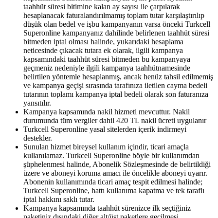
taahhüt süresi bitimine kalan ay sayısı ile çarpılarak
hesaplanacak faturalandırılmamış toplam tutar karşılaştırılıp
düşük olan bedel ve işbu kampanyanın varsa önceki Turkcell
Superonline kampanyanız dahilinde belirlenen taahhüt süresi
bitmeden iptal olması halinde, yukarıdaki hesaplama
neticesinde çıkacak tutara ek olarak, ilgili kampanya
kapsamındaki taahhüt süresi bitmeden bu kampanyaya
geçmeniz nedeniyle ilgili kampanya taahhütnamesinde
belirtilen yöntemle hesaplanmış, ancak henüz tahsil edilmemiş
ve kampanya geçişi sırasında tarafınıza iletilen cayma bedeli
tutarının toplamı kampanya iptal bedeli olarak son faturanıza
yansıtılır.
Kampanya kapsamında nakil hizmeti mevcuttur. Nakil
durumunda tüm vergiler dahil 420 TL nakil ücreti uygulanır
Turkcell Superonline yasal sitelerden içerik indirmeyi
destekler.
Sunulan hizmet bireysel kullanım içindir, ticari amaçla
kullanılamaz. Turkcell Superonline böyle bir kullanımdan
şüphelenmesi halinde, Abonelik Sözleşmesinde de belirtildiği
üzere ve aboneyi koruma amacı ile öncelikle aboneyi uyarır.
Abonenin kullanımında ticari amaç tespit edilmesi halinde;
Turkcell Superonline, hattı kullanıma kapatma ve tek taraflı
iptal hakkını saklı tutar. ​
Kampanya kapsamında taahhüt sürenizce ilk seçtiğiniz
paketiniz dışındaki diğer alt/üst paketlere geçilmesi