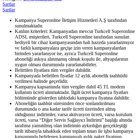
Şartlar
Şartlar
Kampanya Superonline İletişim Hizmetleri A.Ş tarafından
sunulmaktadır.
Katılım kriterleri: Kampanyadan mevcut Turkcell Superonline
ADSL müşterileri, Turkcell Superonline tarafından sunulan
hediyeli bir cihaz kampanyasından hali hazırda yararlanmıyor
ve farklı kampanyalara geçişe izin veren kampanyalardan
birinden yararlanıyor ise, ayrıca Turkcell Superonline
aboneliği askıya alınmamış olmak koşulu ile, altyapılarının
uygun olması durumunda yararlanabilirler.
Belirtilen fiyatlara tüm vergiler dahildir.
Kampanyada belirtilen fiyatlar 12 aylık abonelik taahhüdü
verilmesi halinde geçerlidir.
Kampanya kapsamında tüm vergiler dahil 45 TL modem
kullanım ücreti alınmaktadır. İlgili ücret kampanya fiyatları
bölümünde gösterilen tablodaki kampanya fiyatına dahildir.
Aboneliğin taahhüt süresinden önce sonlandırılması
durumunda o ana kadar tarife ücreti üzerinden almış
olduğunuz indirimler, varsa aktivasyon ücreti, varsa kurulum
ücreti, varsa “Diğer Servis Sağlayıcı İndirimi” başlığı altında
tarafıma yansıtılmış olan indirimin aykırılığın gerçekleştiği
tarih itibarıyla tahakkuk eden toplam tutarı ile işbu kampanya
kapsamında belirlenen kampanyalı aylık paket fiyatının