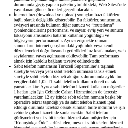
durumunda geçiş yapılan paketin yürürlükteki, Web Sitesi’nde
yayınlanan güncel ücretleri geçerli olacaktır.
İnternet hızı (download ve upload) sonuçları bazı faktörlere
bağlı olarak değişiklik gösterebilir. Bu faktörler, sunucunun,
ev/işyeri arasında bulunan diğer sunucu ve “routerların”
(yönlendiricilerin) performansı ve sayısı; ev/iş yeri ve sunucu
lokasyonu arasındaki hatların kullanım yoğunluğu ve
bilgisayarın performansıdır. Ayrıca erişmekte olunan
sunucuların internet çıkışlarındaki yoğunluk veya kendi
düzenlemeleri doğrultusunda getirdikleri hız kısıtlamaları, web
sayfalarının yavaş açılmasını etkileyebilir. Tam performans
almak için kablolu bağlantı tavsiye edilmektedir.​
Sabit telefon numarasını Turkcell Superonline’a taşımak
suretiyle ve/veya yeni sabit telefon numarası tahsis etmek
suretiyle sabit telefon hizmeti aldığınız durumunda aylık tüm
vergiler dahil 1,02 TL sabit telefon kullanım ücreti olarak
yansıtılacaktır. Ayrıca sabit telefon hizmeti kullanan müşteriler
1 hatları için İşin Cebinde Çalsın Hizmetinden de ücretsiz
yararlanılacaktır. 12 ay içinde sabit telefon numara başka bir
operatöre tekrar taşındığı ya da sabit telefon hizmeti iptal
edildiği durumda ücretsiz olarak sunulan tarife indirimi ve işin
cebinde çalsın hizmeti de sonlanacaktır. Sabit telefon
görüşmeleri yeni sabit telefon hizmeti alan müşteriler için
“Konuştukça Öde” tarifesinden, mevcut sabit telefon hizmeti
hizmetini taşıyarak bu kampanyaya geçiş yapan müşterilerde