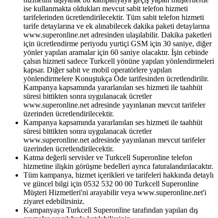
ise kullanmakta oldukları mevcut sabit telefon hizmeti
tarifelerinden ücretlendirilecektir. Tüm sabit telefon hizmeti
tarife detaylarına ve ek alınabilecek dakika paketi detaylarına
www.superonline.net adresinden ulaşılabilir. Dakika paketleri
için ücretlendirme periyodu yurtiçi GSM için 30 saniye, diğer
yönler yapılan aramalar için 60 saniye olacaktır. İşin cebinde
çalsın hizmeti sadece Turkcell yönüne yapılan yönlendirmeleri
kapsar. Diğer sabit ve mobil operatörlere yapılan
yönlendirmelere Konuştukça Öde tarifesinden ücretlendirilir.
Kampanya kapsamında yararlanılan ses hizmeti ile taahhüt
süresi bittikten sonra uygulanacak ücretler
www.superonline.net adresinde yayınlanan mevcut tarifeler
üzerinden ücretlendirilecektir.
Kampanya kapsamında yararlanılan ses hizmeti ile taahhüt
süresi bittikten sonra uygulanacak ücretler
www.superonline.net adresinde yayınlanan mevcut tarifeler
üzerinden ücretlendirilecektir.
Katma değerli servisler ve Turkcell Superonline telefon
hizmetine ilişkin görüşme bedelleri ayrıca faturalandırılacaktır.
Tüm kampanya, hizmet içerikleri ve tarifeleri hakkında detaylı
ve güncel bilgi için 0532 532 00 00 Turkcell Superonline
Müşteri Hizmetleri'ni arayabilir veya www.superonline.net'i
ziyaret edebilirsiniz.
Kampanyaya Turkcell Superonline tarafından yapılan dış