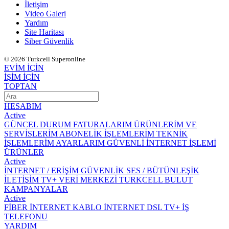
İletişim
Video Galeri
Yardım
Site Haritası
Siber Güvenlik
© 2026 Turkcell Superonline
EVİM İÇİN
İŞİM İÇİN
TOPTAN
HESABIM
Active
GÜNCEL DURUM
FATURALARIM
ÜRÜNLERİM VE
SERVİSLERİM
ABONELİK İŞLEMLERİM
TEKNİK
İŞLEMLERİM
AYARLARIM
GÜVENLİ İNTERNET İŞLEMİ
ÜRÜNLER
Active
İNTERNET / ERİŞİM
GÜVENLİK
SES / BÜTÜNLEŞİK
İLETİŞİM
TV+
VERİ MERKEZİ
TURKCELL BULUT
KAMPANYALAR
Active
FİBER İNTERNET
KABLO İNTERNET
DSL
TV+
İŞ
TELEFONU
YARDIM