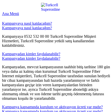
Ana Menü
Kampanyaya nasıl katılacağım?
Kampanyaya nasıl katılacağım?
Kampanyaya 0532 532 00 00 Turkcell Superonline Müşteri
Hizmetleri, Turkcell Superonline yetkili satış kanallarından
katılabilirsiniz.​​
Kampanyadan kimler faydalanabilir?
Kampanyadan kimler faydalanabilir?
Kampanyadan, mevcut kampanyasının taahhüt bitiş tarihine 180 gün
veya daha az kalmış olan kurumsal Turkcell Superonline Fiber
İnternet müşterileri, Turkcell Superonline tarafından sunulan hediyeli
bir cihaz kampanyasından hali hazırda yararlanmıyor ve farklı
kampanyalara geçişe izin veren kampanyalardan birinden
yararlanıyor ise, ayrıca Turkcell Superonline aboneliği askıya
alınmamış olmak ve son ödeme tarihi geçmiş ödenmemiş faturası
olmaması koşulu ile yararlanabilir.​​
Kampanya kapsamında kurulum ve aktivasyon ücreti var mıdır?
Kampanya kapsamında kurulum ve aktivasyon ücreti var mıdır?