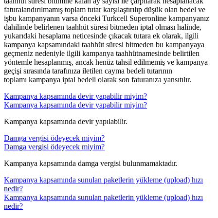
taahhüt süresi bitimine kalan ay sayısı ile çarpılarak hesaplanacak
faturalandırılmamış toplam tutar karşılaştırılıp düşük olan bedel ve
işbu kampanyanın varsa önceki Turkcell Superonline kampanyanız
dahilinde belirlenen taahhüt süresi bitmeden iptal olması halinde,
yukarıdaki hesaplama neticesinde çıkacak tutara ek olarak, ilgili
kampanya kapsamındaki taahhüt süresi bitmeden bu kampanyaya
geçmeniz nedeniyle ilgili kampanya taahhütnamesinde belirtilen
yöntemle hesaplanmış, ancak henüz tahsil edilmemiş ve kampanya
geçişi sırasında tarafınıza iletilen cayma bedeli tutarının
toplamı kampanya iptal bedeli olarak son faturanıza yansıtılır.​​
Kampanya kapsamında devir yapabilir miyim?
Kampanya kapsamında devir yapabilir miyim?
Kampanya kapsamında devir yapılabilir.​​
Damga vergisi ödeyecek miyim?
Damga vergisi ödeyecek miyim?
Kampanya kapsamında damga vergisi bulunmamaktadır.​​
Kampanya kapsamında sunulan paketlerin yükleme (upload) hızı
nedir?
Kampanya kapsamında sunulan paketlerin yükleme (upload) hızı
nedir?