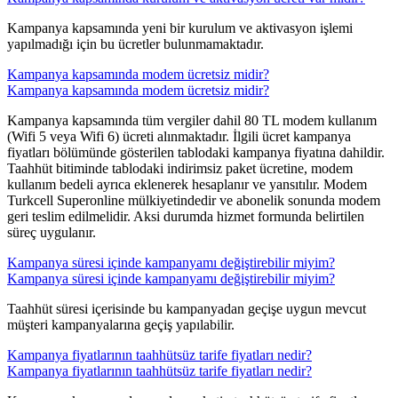
Kampanya kapsamında yeni bir kurulum ve aktivasyon işlemi
yapılmadığı için bu ücretler bulunmamaktadır. ​​
Kampanya kapsamında modem ücretsiz midir?
Kampanya kapsamında modem ücretsiz midir?
Kampanya kapsamında tüm vergiler dahil 80 TL modem kullanım
(Wifi 5 veya Wifi 6) ücreti alınmaktadır. İlgili ücret kampanya
fiyatları bölümünde gösterilen tablodaki kampanya fiyatına dahildir.
Taahhüt bitiminde tablodaki indirimsiz paket ücretine, modem
kullanım bedeli ayrıca eklenerek hesaplanır ve yansıtılır. ​Modem
Turkcell Superonline mülkiyetindedir ve abonelik sonunda modem
geri teslim edilmelidir. Aksi durumda hizmet formunda belirtilen
süreç uygulanır.​​​
Kampanya süresi içinde kampanyamı değiştirebilir miyim?
Kampanya süresi içinde kampanyamı değiştirebilir miyim?
Taahhüt süresi içerisinde bu kampanyadan geçişe uygun mevcut
müşteri kampanyalarına geçiş yapılabilir. ​​​
Kampanya fiyatlarının taahhütsüz tarife fiyatları nedir?
Kampanya fiyatlarının taahhütsüz tarife fiyatları nedir?