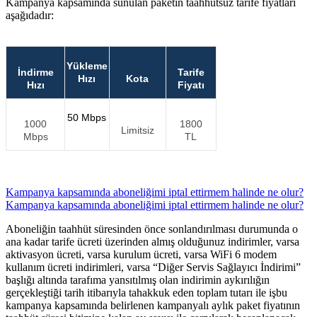
Kampanya kapsamında sunulan paketin taahhütsüz tarife fiyatları
aşağıdadır: ​
Yükleme
​İndirme
​Tarife
Hızı
​Kota
Hızı
Fiyatı
50 Mbps
1000
1800
Limitsiz
Mbps
TL
Kampanya kapsamında aboneliğimi iptal ettirmem halinde ne olur?
Kampanya kapsamında aboneliğimi iptal ettirmem halinde ne olur?
Aboneliğin taahhüt süresinden önce sonlandırılması durumunda o
ana kadar tarife ücreti üzerinden almış olduğunuz indirimler, varsa
aktivasyon ücreti, varsa kurulum ücreti, varsa WiFi 6 modem
kullanım ücreti indirimleri, varsa “Diğer Servis Sağlayıcı İndirimi”
başlığı altında tarafıma yansıtılmış olan indirimin aykırılığın
gerçekleştiği tarih itibarıyla tahakkuk eden toplam tutarı ile işbu
kampanya kapsamında belirlenen kampanyalı aylık paket fiyatının