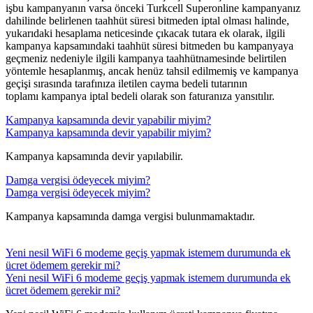
işbu kampanyanın varsa önceki Turkcell Superonline kampanyanız
dahilinde belirlenen taahhüt süresi bitmeden iptal olması halinde,
yukarıdaki hesaplama neticesinde çıkacak tutara ek olarak, ilgili
kampanya kapsamındaki taahhüt süresi bitmeden bu kampanyaya
geçmeniz nedeniyle ilgili kampanya taahhütnamesinde belirtilen
yöntemle hesaplanmış, ancak henüz tahsil edilmemiş ve kampanya
geçişi sırasında tarafınıza iletilen cayma bedeli tutarının
toplamı kampanya iptal bedeli olarak son faturanıza yansıtılır.​​
Kampanya kapsamında devir yapabilir miyim?
Kampanya kapsamında devir yapabilir miyim?
Kampanya kapsamında devir yapılabilir.​​
Damga vergisi ödeyecek miyim?
Damga vergisi ödeyecek miyim?
Kampanya kapsamında damga vergisi bulunmamaktadır.
Yeni nesil WiFi 6 modeme geçiş yapmak istemem durumunda ek
ücret ödemem gerekir mi?
Yeni nesil WiFi 6 modeme geçiş yapmak istemem durumunda ek
ücret ödemem gerekir mi?