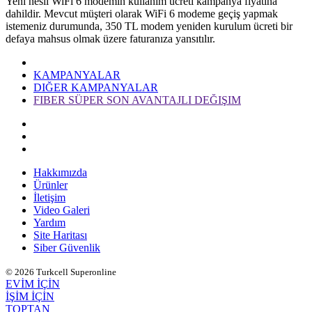
Yeni nesil WiFi 6 modemin kullanım ücreti kampanya fiyatına
dahildir. Mevcut müşteri olarak WiFi 6 modeme geçiş yapmak
istemeniz durumunda, 350 TL modem yeniden kurulum ücreti bir
defaya mahsus olmak üzere faturanıza yansıtılır.​​
KAMPANYALAR
DIĞER KAMPANYALAR
FIBER SÜPER SON AVANTAJLI DEĞIŞIM
Hakkımızda
Ürünler
İletişim
Video Galeri
Yardım
Site Haritası
Siber Güvenlik
© 2026 Turkcell Superonline
EVİM İÇİN
İŞİM İÇİN
TOPTAN