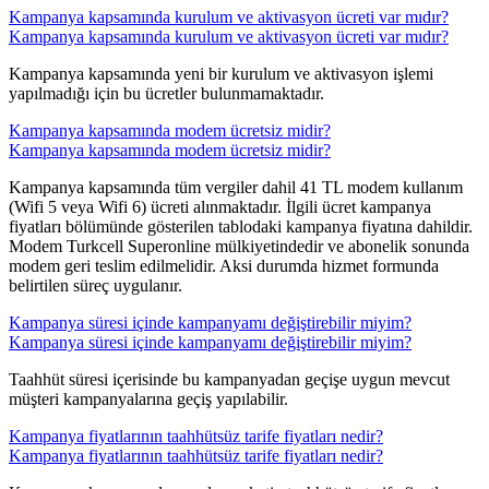
Kampanya kapsamında kurulum ve aktivasyon ücreti var mıdır?
Kampanya kapsamında kurulum ve aktivasyon ücreti var mıdır?
Kampanya kapsamında yeni bir kurulum ve aktivasyon işlemi
yapılmadığı için bu ücretler bulunmamaktadır. ​​
Kampanya kapsamında modem ücretsiz midir?
Kampanya kapsamında modem ücretsiz midir?
​Kampanya kapsamında tüm vergiler dahil 41 TL modem kullanım
(Wifi 5 veya Wifi 6) ücreti alınmaktadır. İlgili ücret kampanya
fiyatları bölümünde gösterilen tablodaki kampanya fiyatına dahildir.
Modem Turkcell Superonline mülkiyetindedir ve abonelik sonunda
modem geri teslim edilmelidir. Aksi durumda hizmet formunda
belirtilen süreç uygulanır.​​​
Kampanya süresi içinde kampanyamı değiştirebilir miyim?
Kampanya süresi içinde kampanyamı değiştirebilir miyim?
​Taahhüt süresi içerisinde bu kampanyadan geçişe uygun mevcut
müşteri kampanyalarına geçiş yapılabilir. ​​​
Kampanya fiyatlarının taahhütsüz tarife fiyatları nedir?
Kampanya fiyatlarının taahhütsüz tarife fiyatları nedir?