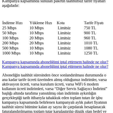
​​​Kampanya kapsamında sunulan paketin taahhütsüz tarife fiyatları
aşağıdadır:
​​İndirme Hızı
​Yükleme Hızı
​​Kota
​​Tarife Fiyatı
​25 Mbps
​10 Mbps
​​ Limitsiz
​​750 TL
​50 Mbps
​10 Mbps
​​ Limitsiz
​900 TL
​100 Mbps
​20 Mbps
​​ Limitsiz
​960 TL
​200 Mbps
​20 Mbps
​​ Limitsiz
​1010 TL​
​500 Mbps
​​10 Mbps
​​ Limitsiz
​1080 TL
​1000 Mbps
​​10 Mbps
​​ Limitsiz
​1250 TL​
Kampanya kapsamında aboneliğimi iptal ettirmem halinde ne olur?
Kampanya kapsamında aboneliğimi iptal ettirmem halinde ne olur?
Aboneliğin taahhüt süresinden önce sonlandırılması durumunda o
ana kadar tarife ücreti üzerinden almış olduğunuz indirimler, varsa
aktivasyon ücreti, varsa kurulum ücreti, varsa WiFi 6 modem
kullanım ücreti indirimleri, varsa “Diğer Servis Sağlayıcı İndirimi”
başlığı altında tarafıma yansıtılmış olan indirimin aykırılığın
gerçekleştiği tarih itibarıyla tahakkuk eden toplam tutarı ile işbu
kampanya kapsamında belirlenen kampanyalı aylık paket fiyatının
taahhüt süresi bitimine kalan ay sayısı ile çarpılarak hesaplanacak
faturalandırılmamış toplam tutar karşılaştırılıp düşük olan bedel ve