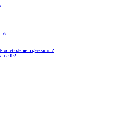
?
lur?
k ücret ödemem gerekir mi?
ı nedir?