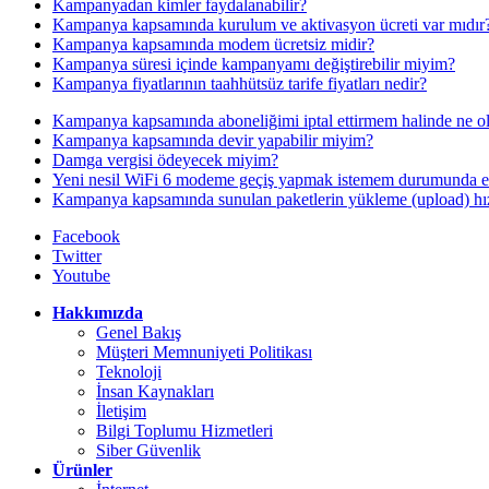
Kampanyadan kimler faydalanabilir?
Kampanya kapsamında kurulum ve aktivasyon ücreti var mıdır
Kampanya kapsamında modem ücretsiz midir?
Kampanya süresi içinde kampanyamı değiştirebilir miyim?
Kampanya fiyatlarının taahhütsüz tarife fiyatları nedir?
Kampanya kapsamında aboneliğimi iptal ettirmem halinde ne o
Kampanya kapsamında devir yapabilir miyim?
Damga vergisi ödeyecek miyim?
Yeni nesil WiFi 6 modeme geçiş yapmak istemem durumunda e
Kampanya kapsamında sunulan paketlerin yükleme (upload) hız
Facebook
Twitter
Youtube
Hakkımızda
Genel Bakış
Müşteri Memnuniyeti Politikası
Teknoloji
İnsan Kaynakları
İletişim
Bilgi Toplumu Hizmetleri
Siber Güvenlik
Ürünler