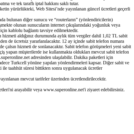
a ve tek taraflı iptal hakkını saklı tutar. ​
etin yürürlükteki, Web Sitesi’nde yayınlanan güncel ücretleri geçerli
ında bulunan diğer sunucu ve “routerların” (yönlendiricilerin)
işmekte olunan sunucuların internet çıkışlarındaki yoğunluk veya
çin kablolu bağlantı tavsiye edilmektedir. ​
on hizmeti aldığınız durumunda aylık tüm vergiler dahil 1,02 TL sabit
nden de ücretsiz yararlanılacaktır. 12 ay içinde sabit telefon numara
nde çalsın hizmeti de sonlanacaktır. Sabit telefon görüşmeleri yeni sabit
çiş yapan müşterilerde ise kullanmakta oldukları mevcut sabit telefon
superonline.net adresinden ulaşılabilir. Dakika paketleri için
sadece Turkcell yönüne yapılan yönlendirmeleri kapsar. Diğer sabit ve
ile taahhüt süresi bittikten sonra uygulanacak ücretler
yınlanan mevcut tarifeler üzerinden ücretlendirilecektir.
eri'ni arayabilir veya www.superonline.net'i ziyaret edebilirsiniz.