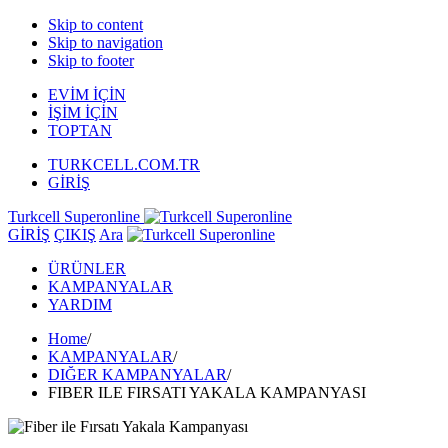
Skip to content
Skip to navigation
Skip to footer
EVİM İÇİN
İŞİM İÇİN
TOPTAN
TURKCELL.COM.TR
GİRİŞ
Turkcell Superonline
GİRİŞ
ÇIKIŞ
Ara
ÜRÜNLER
KAMPANYALAR
YARDIM
Home
/
KAMPANYALAR
/
DIĞER KAMPANYALAR
/
FIBER ILE FIRSATI YAKALA KAMPANYASI