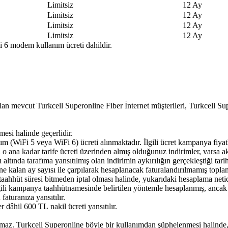
Limitsiz​​
12 Ay​
Limitsiz​​
12 Ay​
Limitsiz​​
12 Ay​​
Limitsiz​​
12 Ay​
i 6 modem kullanım ücreti dahildir.
mevcut Turkcell Superonline Fiber İnternet müşterileri, Turkcell Sup
esi halinde geçerlidir.
WiFi 5 veya WiFi 6) ücreti alınmaktadır. İlgili ücret kampanya fiyatl
 ana kadar tarife ücreti üzerinden almış olduğunuz indirimler, varsa a
ğı altında tarafıma yansıtılmış olan indirimin aykırılığın gerçekleştiği t
ine kalan ay sayısı ile çarpılarak hesaplanacak faturalandırılmamış topla
aahhüt süresi bitmeden iptal olması halinde, yukarıdaki hesaplama neti
i kampanya taahhütnamesinde belirtilen yöntemle hesaplanmış, ancak he
aturanıza yansıtılır.
 dâhil 600 TL nakil ücreti yansıtılır.
.
ılamaz. Turkcell Superonline böyle bir kullanımdan şüphelenmesi halind