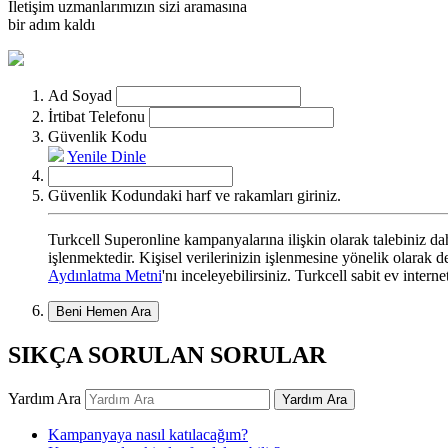
İletişim uzmanlarımızın sizi aramasına
bir adım kaldı
Ad Soyad
İrtibat Telefonu
Güvenlik Kodu
Yenile
Dinle
Güvenlik Kodundaki harf ve rakamları giriniz.
Turkcell Superonline kampanyalarına ilişkin olarak talebiniz dahi
işlenmektedir. Kişisel verilerinizin işlenmesine yönelik olarak
Aydınlatma Metni
'nı inceleyebilirsiniz. Turkcell sabit ev intern
Beni Hemen Ara
SIKÇA SORULAN SORULAR
Yardım Ara
Yardım Ara
Kampanyaya nasıl katılacağım?