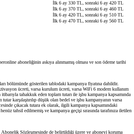
İlk 6 ay 330 TL, sonraki 6 ay 420 TL
İlk 6 ay 370 TL, sonraki 6 ay 460 TL
İlk 6 ay 420 TL, sonraki 6 ay 510 TL​
İlk 6 ay 470 TL, sonraki 6 ay 560 TL​​
eronline aboneliğinin askıya alınmamış olması ve son ödeme tarihi
arı bölümünde gösterilen tablodaki kampanya fiyatına dahildir.
ktivasyon ücreti, varsa kurulum ücreti, varsa WiFi 6 modem kullanım
arih itibarıyla tahakkuk eden toplam tutarı ile işbu kampanya kapsamında
m tutar karşılaştırılıp düşük olan bedel ve işbu kampanyanın varsa
cesinde çıkacak tutara ek olarak, ilgili kampanya kapsamındaki
nüz tahsil edilmemiş ve kampanya geçişi sırasında tarafınıza iletilen
e, Abonelik Sözleşmesinde de belirtildiği üzere ve aboneyi koruma