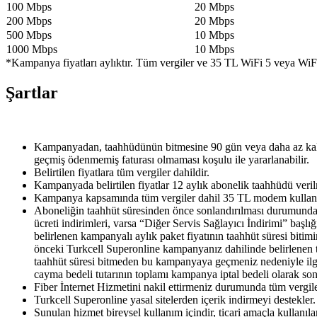
100 Mbps​
20 Mbps​
​200 Mbps
20 Mbps​
​500 Mbps
​10 Mbps
​1000 Mbps
10 Mbps​
*Kampanya fiyatları aylıktır. Tüm vergiler ve 35 TL WiFi 5 veya WiF
Şartlar
Kampanyadan, taahhüdünün bitmesine 90 gün veya daha az kalan 
geçmiş ödenmemiş faturası olmaması koşulu ile yararlanabilir.​
Belirtilen fiyatlara tüm vergiler dahildir.
Kampanyada belirtilen fiyatlar 12 aylık abonelik taahhüdü verilm
Kampanya kapsamında tüm vergiler dahil 35 TL modem kullanım (
Aboneliğin taahhüt süresinden önce sonlandırılması durumunda o
ücreti indirimleri, varsa “Diğer Servis Sağlayıcı İndirimi” başlı
belirlenen kampanyalı aylık paket fiyatının taahhüt süresi bitim
önceki Turkcell Superonline kampanyanız dahilinde belirlenen t
taahhüt süresi bitmeden bu kampanyaya geçmeniz nedeniyle ilgil
cayma bedeli tutarının toplamı kampanya iptal bedeli olarak son f
Fiber İnternet Hizmetini nakil ettirmeniz durumunda tüm vergiler
Turkcell Superonline yasal sitelerden içerik indirmeyi destekler
Sunulan hizmet bireysel kullanım içindir, ticari amaçla kullan