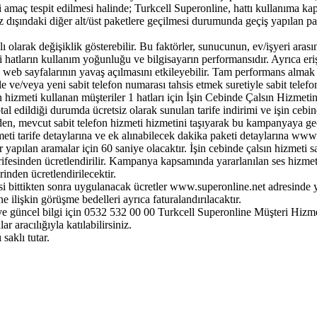
amaç tespit edilmesi halinde; Turkcell Superonline, hattı kullanıma kapatm
dışındaki diğer alt/üst paketlere geçilmesi durumunda geçiş yapılan pak
ı olarak değişiklik gösterebilir. Bu faktörler, sunucunun, ev/işyeri aras
i hatların kullanım yoğunluğu ve bilgisayarın performansıdır. Ayrıca er
, web sayfalarının yavaş açılmasını etkileyebilir. Tam performans almak i
e ve/veya yeni sabit telefon numarası tahsis etmek suretiyle sabit telef
fon hizmeti kullanan müşteriler 1 hatları için İşin Cebinde Çalsın Hizmeti
ptal edildiği durumda ücretsiz olarak sunulan tarife indirimi ve işin cebi
den, mevcut sabit telefon hizmeti hizmetini taşıyarak bu kampanyaya ge
zmeti tarife detaylarına ve ek alınabilecek dakika paketi detaylarına www.
 yapılan aramalar için 60 saniye olacaktır. İşin cebinde çalsın hizmeti 
esinden ücretlendirilir. Kampanya kapsamında yararlanılan ses hizmeti 
nden ücretlendirilecektir.
 bittikten sonra uygulanacak ücretler www.superonline.net adresinde ya
 ilişkin görüşme bedelleri ayrıca faturalandırılacaktır.
ve güncel bilgi için 0532 532 00 00 Turkcell Superonline Müşteri Hizmetl
aracılığıyla katılabilirsiniz.
saklı tutar.