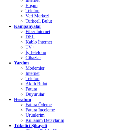
İnternet
Erişim
Telefon
Veri Merkezi
Turkcell Bulut
Kampanyalar
Fiber İnternet
DSL
Kablo İnternet
TV+
İş Telefonu
Cihazlar
Yardım
Modemler
İnternet
Telefon
Akıllı Bulut
Fatura
Duyurular
Hesabım
Fatura Ödeme
Fatura İnceleme
Ürünlerim
Kullanım Detaylarım
Tüketici Şikayeti