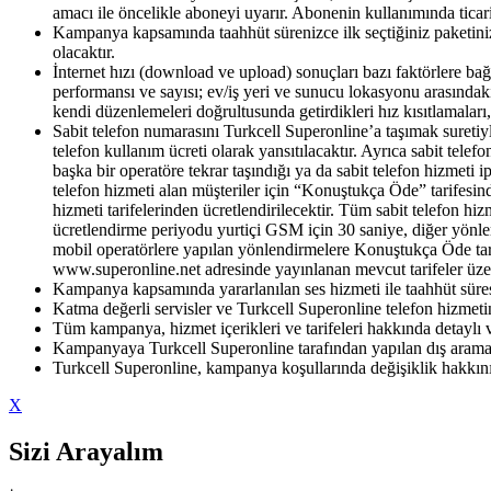
amacı ile öncelikle aboneyi uyarır. Abonenin kullanımında ticari 
Kampanya kapsamında taahhüt sürenizce ilk seçtiğiniz paketiniz 
olacaktır.
İnternet hızı (download ve upload) sonuçları bazı faktörlere bağl
performansı ve sayısı; ev/iş yeri ve sunucu lokasyonu arasındak
kendi düzenlemeleri doğrultusunda getirdikleri hız kısıtlamaları
Sabit telefon numarasını Turkcell Superonline’a taşımak suretiyl
telefon kullanım ücreti olarak yansıtılacaktır. Ayrıca sabit tele
başka bir operatöre tekrar taşındığı ya da sabit telefon hizmeti i
telefon hizmeti alan müşteriler için “Konuştukça Öde” tarifesin
hizmeti tarifelerinden ücretlendirilecektir. Tüm sabit telefon hi
ücretlendirme periyodu yurtiçi GSM için 30 saniye, diğer yönler
mobil operatörlere yapılan yönlendirmelere Konuştukça Öde tarif
www.superonline.net adresinde yayınlanan mevcut tarifeler üzeri
Kampanya kapsamında yararlanılan ses hizmeti ile taahhüt süresi
Katma değerli servisler ve Turkcell Superonline telefon hizmetine
Tüm kampanya, hizmet içerikleri ve tarifeleri hakkında detaylı 
Kampanyaya Turkcell Superonline tarafından yapılan dış aramalar 
Turkcell Superonline, kampanya koşullarında değişiklik hakkını 
X
Sizi Arayalım