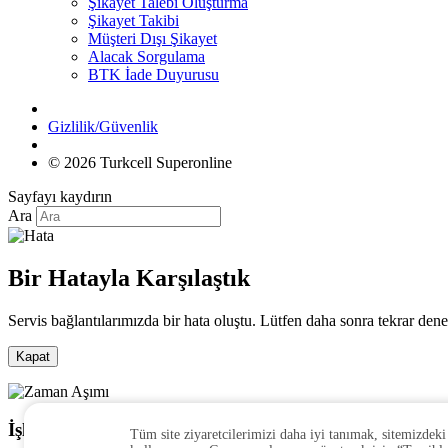
Şikayet Talebi Oluşturma
Şikayet Takibi
Müşteri Dışı Şikayet
Alacak Sorgulama
BTK İade Duyurusu
Gizlilik/Güvenlik
© 2026 Turkcell Superonline
Sayfayı kaydırın
Ara
Bir Hatayla Karşılaştık
Servis bağlantılarımızda bir hata oluştu. Lütfen daha sonra tekrar dene
Kapat
İşlem yapmadığınız sürece oturumunuz kapatılacaktır