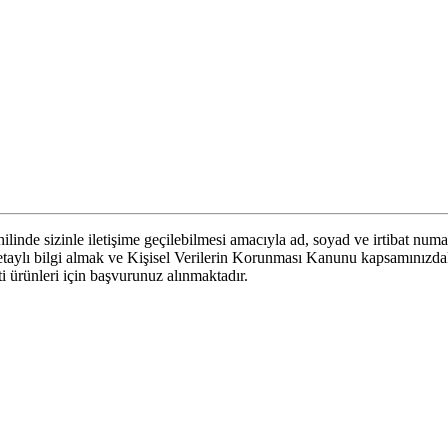
linde sizinle iletişime geçilebilmesi amacıyla ad, soyad ve irtibat numa
 detaylı bilgi almak ve Kişisel Verilerin Korunması Kanunu kapsamınızd
eti ürünleri için başvurunuz alınmaktadır.