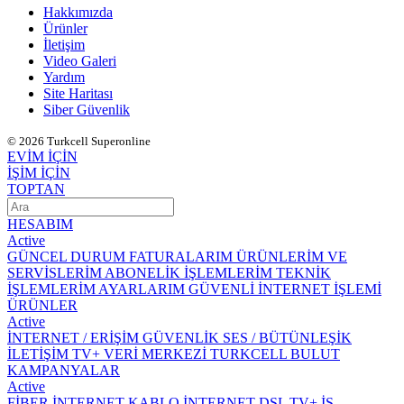
Hakkımızda
Ürünler
İletişim
Video Galeri
Yardım
Site Haritası
Siber Güvenlik
© 2026 Turkcell Superonline
EVİM İÇİN
İŞİM İÇİN
TOPTAN
HESABIM
Active
GÜNCEL DURUM
FATURALARIM
ÜRÜNLERİM VE
SERVİSLERİM
ABONELİK İŞLEMLERİM
TEKNİK
İŞLEMLERİM
AYARLARIM
GÜVENLİ İNTERNET İŞLEMİ
ÜRÜNLER
Active
İNTERNET / ERİŞİM
GÜVENLİK
SES / BÜTÜNLEŞİK
İLETİŞİM
TV+
VERİ MERKEZİ
TURKCELL BULUT
KAMPANYALAR
Active
FİBER İNTERNET
KABLO İNTERNET
DSL
TV+
İŞ