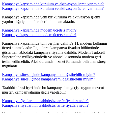
Kampanya kapsamında kurulum ve aktivasyon ücreti var mıdır?
Kampanya kapsamında kurulum ve aktivasyon ücreti var mıdır?
Kampanya kapsamında yeni bir kurulum ve aktivasyon işlemi
yapılmadığı için bu ücretler bulunmamaktadır. ​​
Kampanya kapsamında modem ücretsiz midir?
Kampanya kapsamında modem ücretsiz midir?
​Kampanya kapsamında tüm vergiler dahil 39 TL modem kullanım
ücreti alınmaktadır. İlgili ücret kampanya fiyatları bölümünde
gösterilen tablodaki kampanya fiyatına dahildir. Modem Turkcell
Superonline mülkiyetindedir ve abonelik sonunda modem geri
teslim edilmelidir. Aksi durumda hizmet formunda belirtilen süreç
uygulanır.​​​
Kampanya süresi içinde kampanyamı değiştirebilir miyim?
Kampanya süresi içinde kampanyamı değiştirebilir miyim?
​Taahhüt süresi içerisinde bu kampanyadan geçişe uygun mevcut
müşteri kampanyalarına geçiş yapılabilir. ​​​
Kampanya fiyatlarının taahhütsüz tarife fiyatları nedir?
Kampanya fiyatlarının taahhütsüz tarife fiyatları nedir?