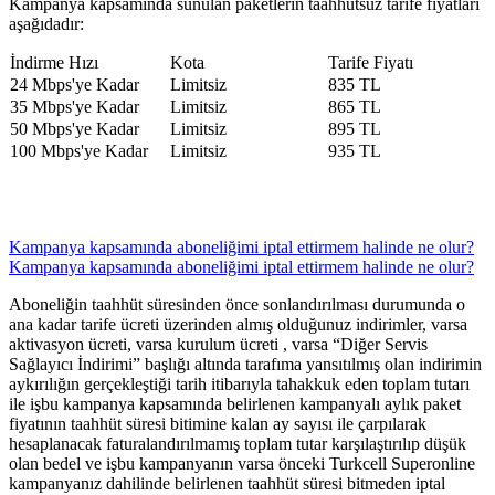
Kampanya kapsamında sunulan paketlerin taahhütsüz tarife fiyatları
aşağıdadır:
​İndirme Hızı
​Kota
​Tarife Fiyatı
​24 Mbps'ye Kadar
​Limitsiz
​835 TL
35 Mbps'ye Kadar
​Limitsiz
​865 TL
50 Mbps'ye Kadar
​Limitsiz
​895 TL
​100 Mbps'ye Kadar
​Limitsiz
​935​ TL
Kampanya kapsamında aboneliğimi iptal ettirmem halinde ne olur?
Kampanya kapsamında aboneliğimi iptal ettirmem halinde ne olur?
Aboneliğin taahhüt süresinden önce sonlandırılması durumunda o
ana kadar tarife ücreti üzerinden almış olduğunuz indirimler, varsa
aktivasyon ücreti, varsa kurulum ücreti , varsa “Diğer Servis
Sağlayıcı İndirimi” başlığı altında tarafıma yansıtılmış olan indirimin
aykırılığın gerçekleştiği tarih itibarıyla tahakkuk eden toplam tutarı
ile işbu kampanya kapsamında belirlenen kampanyalı aylık paket
fiyatının taahhüt süresi bitimine kalan ay sayısı ile çarpılarak
hesaplanacak faturalandırılmamış toplam tutar karşılaştırılıp düşük
olan bedel ve işbu kampanyanın varsa önceki Turkcell Superonline
kampanyanız dahilinde belirlenen taahhüt süresi bitmeden iptal