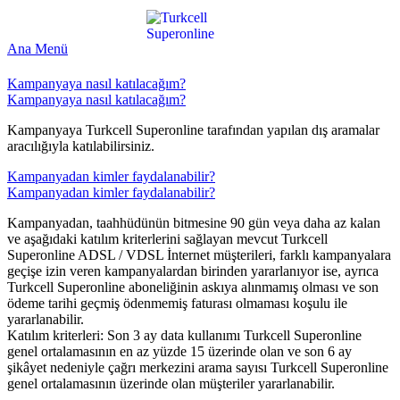
Ana Menü
Kampanyaya nasıl katılacağım?
Kampanyaya nasıl katılacağım?
Kampanyaya Turkcell Superonline tarafından yapılan dış aramalar
aracılığıyla katılabilirsiniz.​​
Kampanyadan kimler faydalanabilir?
Kampanyadan kimler faydalanabilir?
Kampanyadan, taahhüdünün bitmesine 90 gün veya daha az kalan
ve aşağıdaki katılım kriterlerini sağlayan mevcut Turkcell
Superonline ADSL / VDSL İnternet müşterileri, farklı kampanyalara
geçişe izin veren kampanyalardan birinden yararlanıyor ise, ayrıca
Turkcell Superonline aboneliğinin askıya alınmamış olması ve son
ödeme tarihi geçmiş ödenmemiş faturası olmaması koşulu ile
yararlanabilir.
Katılım kriterleri: Son 3 ay data kullanımı Turkcell Superonline
genel ortalamasının en az yüzde 15 üzerinde olan ve son 6 ay
şikâyet nedeniyle çağrı merkezini arama sayısı Turkcell Superonline
genel ortalamasının üzerinde olan müşteriler yararlanabilir.​​