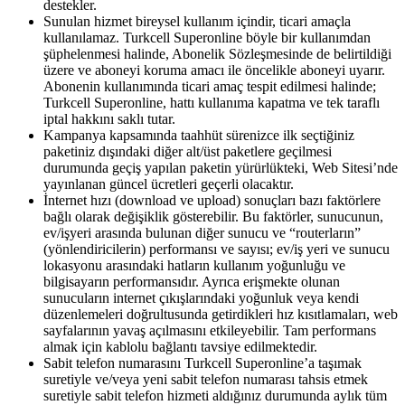
destekler.
Sunulan hizmet bireysel kullanım içindir, ticari amaçla
kullanılamaz. Turkcell Superonline böyle bir kullanımdan
şüphelenmesi halinde, Abonelik Sözleşmesinde de belirtildiği
üzere ve aboneyi koruma amacı ile öncelikle aboneyi uyarır.
Abonenin kullanımında ticari amaç tespit edilmesi halinde;
Turkcell Superonline, hattı kullanıma kapatma ve tek taraflı
iptal hakkını saklı tutar. ​
Kampanya kapsamında taahhüt sürenizce ilk seçtiğiniz
paketiniz dışındaki diğer alt/üst paketlere geçilmesi
durumunda geçiş yapılan paketin yürürlükteki, Web Sitesi’nde
yayınlanan güncel ücretleri geçerli olacaktır.
İnternet hızı (download ve upload) sonuçları bazı faktörlere
bağlı olarak değişiklik gösterebilir. Bu faktörler, sunucunun,
ev/işyeri arasında bulunan diğer sunucu ve “routerların”
(yönlendiricilerin) performansı ve sayısı; ev/iş yeri ve sunucu
lokasyonu arasındaki hatların kullanım yoğunluğu ve
bilgisayarın performansıdır. Ayrıca erişmekte olunan
sunucuların internet çıkışlarındaki yoğunluk veya kendi
düzenlemeleri doğrultusunda getirdikleri hız kısıtlamaları, web
sayfalarının yavaş açılmasını etkileyebilir. Tam performans
almak için kablolu bağlantı tavsiye edilmektedir. ​
Sabit telefon numarasını Turkcell Superonline’a taşımak
suretiyle ve/veya yeni sabit telefon numarası tahsis etmek
suretiyle sabit telefon hizmeti aldığınız durumunda aylık tüm