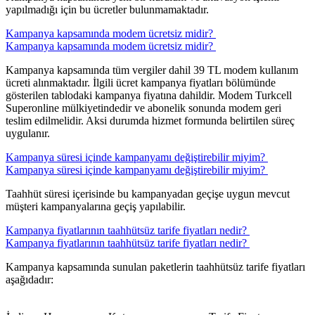
yapılmadığı için bu ücretler bulunmamaktadır. ​​
Kampanya kapsamında modem ücretsiz midir? ​
Kampanya kapsamında modem ücretsiz midir? ​
Kampanya kapsamında tüm vergiler dahil 39 TL modem kullanım
ücreti alınmaktadır. İlgili ücret kampanya fiyatları bölümünde
gösterilen tablodaki kampanya fiyatına dahildir. Modem Turkcell
Superonline mülkiyetindedir ve abonelik sonunda modem geri
teslim edilmelidir. Aksi durumda hizmet formunda belirtilen süreç
uygulanır.​​​
Kampanya süresi içinde kampanyamı değiştirebilir miyim? ​
Kampanya süresi içinde kampanyamı değiştirebilir miyim? ​
Taahhüt süresi içerisinde bu kampanyadan geçişe uygun mevcut
müşteri kampanyalarına geçiş yapılabilir. ​​​
Kampanya fiyatlarının taahhütsüz tarife fiyatları nedir? ​​​
Kampanya fiyatlarının taahhütsüz tarife fiyatları nedir? ​​​
​​Kampanya kapsamında sunulan paketlerin taahhütsüz tarife fiyatları
aşağıdadır: