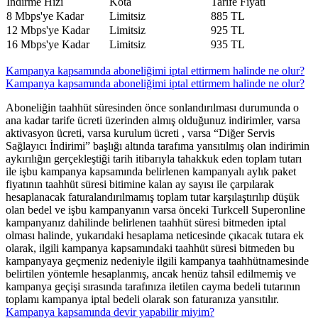
​İndirme Hızı
​Kota
​Tarife Fiyatı
​8 Mbps'ye Kadar
​Limitsiz
885 TL
​12 Mbps'ye Kadar
​Limitsiz
925 TL
​16 Mbps'ye Kadar
​Limitsiz
935 TL​
Kampanya kapsamında aboneliğimi iptal ettirmem halinde ne olur?
Kampanya kapsamında aboneliğimi iptal ettirmem halinde ne olur?
Aboneliğin taahhüt süresinden önce sonlandırılması durumunda o
ana kadar tarife ücreti üzerinden almış olduğunuz indirimler, varsa
aktivasyon ücreti, varsa kurulum ücreti , varsa “Diğer Servis
Sağlayıcı İndirimi” başlığı altında tarafıma yansıtılmış olan indirimin
aykırılığın gerçekleştiği tarih itibarıyla tahakkuk eden toplam tutarı
ile işbu kampanya kapsamında belirlenen kampanyalı aylık paket
fiyatının taahhüt süresi bitimine kalan ay sayısı ile çarpılarak
hesaplanacak faturalandırılmamış toplam tutar karşılaştırılıp düşük
olan bedel ve işbu kampanyanın varsa önceki Turkcell Superonline
kampanyanız dahilinde belirlenen taahhüt süresi bitmeden iptal
olması halinde, yukarıdaki hesaplama neticesinde çıkacak tutara ek
olarak, ilgili kampanya kapsamındaki taahhüt süresi bitmeden bu
kampanyaya geçmeniz nedeniyle ilgili kampanya taahhütnamesinde
belirtilen yöntemle hesaplanmış, ancak henüz tahsil edilmemiş ve
kampanya geçişi sırasında tarafınıza iletilen cayma bedeli tutarının
toplamı kampanya iptal bedeli olarak son faturanıza yansıtılır.​
Kampanya kapsamında devir yapabilir miyim?