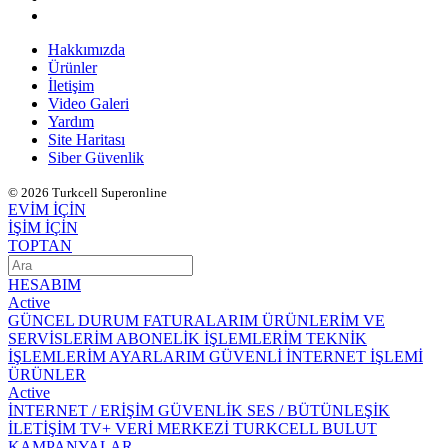
Hakkımızda
Ürünler
İletişim
Video Galeri
Yardım
Site Haritası
Siber Güvenlik
© 2026 Turkcell Superonline
EVİM İÇİN
İŞİM İÇİN
TOPTAN
HESABIM
Active
GÜNCEL DURUM
FATURALARIM
ÜRÜNLERİM VE
SERVİSLERİM
ABONELİK İŞLEMLERİM
TEKNİK
İŞLEMLERİM
AYARLARIM
GÜVENLİ İNTERNET İŞLEMİ
ÜRÜNLER
Active
İNTERNET / ERİŞİM
GÜVENLİK
SES / BÜTÜNLEŞİK
İLETİŞİM
TV+
VERİ MERKEZİ
TURKCELL BULUT
KAMPANYALAR