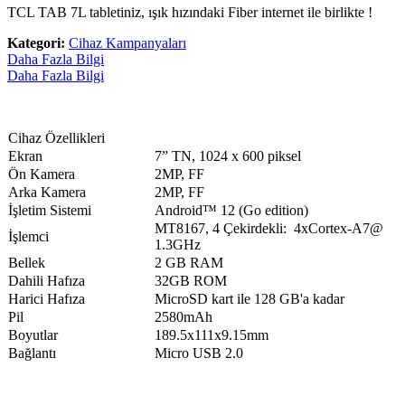
TCL TAB 7L tabletiniz, ışık hızındaki Fiber internet ile birlikte !
Kategori:
Cihaz Kampanyaları
Daha Fazla Bilgi
Daha Fazla Bilgi
​​​Cihaz Özellikleri​​​​​​​​​
​​Ekran​​​
​​7” TN, 1024 x 600 piksel​​
​Ön Kamera​​​
​​​2MP, FF​
​​​Arka Kamera​​​
​​2MP, FF​​
​​​İşletim Sistemi​​​
​​Android™ 12 (Go edition)​​
​MT8167, 4 Çekirdekli: 4xCortex-A7@
​​​İşlemci​​
1.3GHz​​​​
​​​Bellek​
​2 GB RAM​​​​​
​​​​​Dahili Hafıza​
32GB ROM​​​​
​​​Harici Hafıza​​
MicroSD kart ile 128 GB'a kadar​​​​
​​Pil​
2580mAh​​​
​Boyutlar​​
​​189.5x111x9.15mm​​​
​​​Bağlantı
​​Micro USB 2.0​​​​