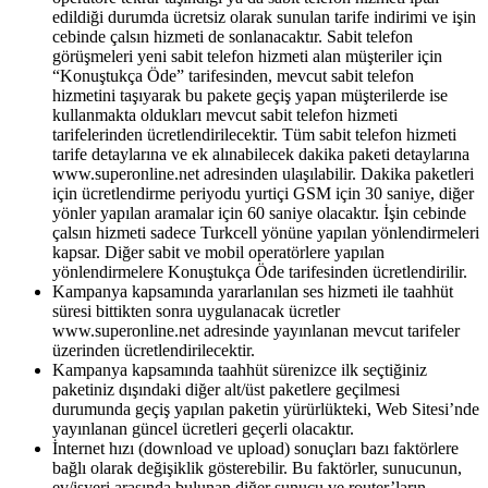
edildiği durumda ücretsiz olarak sunulan tarife indirimi ve işin
cebinde çalsın hizmeti de sonlanacaktır. Sabit telefon
görüşmeleri yeni sabit telefon hizmeti alan müşteriler için
“Konuştukça Öde” tarifesinden, mevcut sabit telefon
hizmetini taşıyarak bu pakete geçiş yapan müşterilerde ise
kullanmakta oldukları mevcut sabit telefon hizmeti
tarifelerinden ücretlendirilecektir. Tüm sabit telefon hizmeti
tarife detaylarına ve ek alınabilecek dakika paketi detaylarına
www.superonline.net adresinden ulaşılabilir. Dakika paketleri
için ücretlendirme periyodu yurtiçi GSM için 30 saniye, diğer
yönler yapılan aramalar için 60 saniye olacaktır. İşin cebinde
çalsın hizmeti sadece Turkcell yönüne yapılan yönlendirmeleri
kapsar. Diğer sabit ve mobil operatörlere yapılan
yönlendirmelere Konuştukça Öde tarifesinden ücretlendirilir.
Kampanya kapsamında yararlanılan ses hizmeti ile taahhüt
süresi bittikten sonra uygulanacak ücretler
www.superonline.net adresinde yayınlanan mevcut tarifeler
üzerinden ücretlendirilecektir.
Kampanya kapsamında taahhüt sürenizce ilk seçtiğiniz
paketiniz dışındaki diğer alt/üst paketlere geçilmesi
durumunda geçiş yapılan paketin yürürlükteki, Web Sitesi’nde
yayınlanan güncel ücretleri geçerli olacaktır.
İnternet hızı (download ve upload) sonuçları bazı faktörlere
bağlı olarak değişiklik gösterebilir. Bu faktörler, sunucunun,
ev/işyeri arasında bulunan diğer sunucu ve router’ların