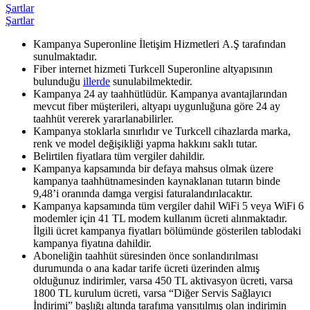
Şartlar
Şartlar
Kampanya Superonline İletişim Hizmetleri A.Ş tarafından
sunulmaktadır.
Fiber internet hizmeti Turkcell Superonline altyapısının
bulunduğu
illerde
​ sunulabilmektedir.
Kampanya 24 ay taahhütlüdür. Kampanya avantajlarından
mevcut fiber müşterileri, altyapı uygunluğuna göre 24 ay
taahhüt vererek yararlanabilirler.​
Kampanya stoklarla sınırlıdır ve Turkcell cihazlarda marka,
renk ve model değişikliği yapma hakkını saklı tutar.
Belirtilen fiyatlara tüm vergiler dahildir.
Kampanya kapsamında bir defaya mahsus olmak üzere
kampanya taahhütnamesinden kaynaklanan tutarın binde
9,48’i oranında damga vergisi faturalandırılacaktır.
Kampanya kapsamında tüm vergiler dahil WiFi 5 veya WiFi 6
modemler için 41 TL modem kullanım ücreti alınmaktadır.
İlgili ücret kampanya fiyatları bölümünde gösterilen tablodaki
kampanya fiyatına dahildir.
Aboneliğin taahhüt süresinden önce sonlandırılması
durumunda o ana kadar tarife ücreti üzerinden almış
olduğunuz indirimler, varsa 450 TL aktivasyon ücreti, varsa
1800 TL kurulum ücreti, varsa “Diğer Servis Sağlayıcı
İndirimi” başlığı altında tarafıma yansıtılmış olan indirimin