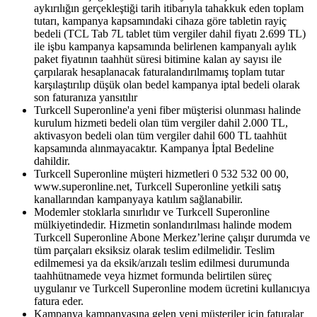
aykırılığın gerçekleştiği tarih itibarıyla tahakkuk eden toplam
tutarı, kampanya kapsamındaki cihaza göre tabletin rayiç
bedeli (TCL Tab 7L tablet tüm vergiler dahil fiyatı 2.699 TL)
ile işbu kampanya kapsamında belirlenen kampanyalı aylık
paket fiyatının taahhüt süresi bitimine kalan ay sayısı ile
çarpılarak hesaplanacak faturalandırılmamış toplam tutar
karşılaştırılıp düşük olan bedel kampanya iptal bedeli olarak
son faturanıza yansıtılır
Turkcell Superonline'a yeni fiber müşterisi olunması halinde
kurulum hizmeti bedeli olan tüm vergiler dahil 2.000 TL,
aktivasyon bedeli olan tüm vergiler dahil 600 TL taahhüt
kapsamında alınmayacaktır. Kampanya İptal Bedeline
dahildir.
Turkcell Superonline müşteri hizmetleri 0 532 532 00 00,
www.superonline.net, Turkcell Superonline yetkili satış
kanallarından kampanyaya katılım sağlanabilir.
Modemler stoklarla sınırlıdır ve Turkcell Superonline
mülkiyetindedir. Hizmetin sonlandırılması halinde modem
Turkcell Superonline Abone Merkez’lerine çalışır durumda ve
tüm parçaları eksiksiz olarak teslim edilmelidir. Teslim
edilmemesi ya da eksik/arızalı teslim edilmesi durumunda
taahhütnamede veya hizmet formunda belirtilen süreç
uygulanır ve Turkcell Superonline modem ücretini kullanıcıya
fatura eder.
Kampanya kampanyasına gelen yeni müşteriler için faturalar