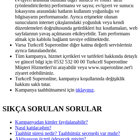
(yönlendiricilerin) performansı ve sayısı; ev/işyeri ve sunucu
lokasyonu arasındaki hatların kullanım yoğunluğu ve
bilgisayarın performansıdır. Ayrıca erişmekte olunan
sunucuların internet çıkışlarındaki yoğunluk veya kendi
düzenlemeleri doğrultusunda getirdikleri hız kısıtlamaları, web
sayfalarının yavaş açılmasını etkileyebilir. Tam performans
almak için kablolu bağlantı tavsiye edilmektedir.
Varsa Turkcell Superonline diğer katma değerli servisleriniz
ayrıca faturalandırılır.
Tüm kampanya, hizmet içerikleri ve tarifeleri hakkında detaylı
ve güncel bilgi için 0532 532 00 00 Turkcell Superonline
Müşteri Hizmetleri'ni arayabilir veya www.superonline.net'i
ziyaret edebilirsiniz.
Turkcell Superonline, kampanya koşullarında değişiklik
hakkını saklı tutar.
Kampanya taahhütnamesi için
tıklayınız​
​.
SIKÇA SORULAN SORULAR
Kampanyadan kimler faydalanabilir?
Nasıl katılacağım?
Taahhüt süresi nedir? Taahhütsüz seçeneği var mıdır?
Aktivasyon ücreti ödeyecek miyim?