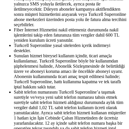
yalnızca SMS yoluyla iletilecek, ayrıca posta ile
iletilmeyecektir. Dileyen aboneler kampanya aktiflendikten
sonra müşteri hizmetlerini arayarak veya Turkcell Superonline
abone merkezleri üzerinden posta yolu ile fatura alma tercihini
seçebilirler.
Fiber İnternet Hizmetini nakil ettirmeniz durumunda nakil
işlemlerini takip eden faturanıza tüm vergiler dahil 600 TL
yeniden kurulum ücreti yansıtılır.
Turkcell Superonline yasal sitelerden içerik indirmeyi
destekler.
Sunulan hizmet bireysel kullanım içindir, ticari amaçla
kullanılamaz. Turkcell Superonline böyle bir kullanımdan
şüphelenmesi halinde, Abonelik Sözleşmesinde de belirtildiği
üzere ve aboneyi koruma amacı ile öncelikle aboneyi uyarır.
Abonenin kullanımında ticari amaç tespit edilmesi halinde;
Turkcell Superonline, hattı kullanıma kapatma ve tek taraflı
iptal hakkını saklı tutar.
Sabit telefon numarasını Turkcell Superonline’a taşımak
suretiyle ve/veya yeni sabit telefon numarası tahsis etmek
suretiyle sabit telefon hizmeti aldığınız durumunda aylık tüm
vergiler dahil 1,02 TL sabit telefon kullanım ücreti olarak
yansıtılacaktır. Ayrıca sabit telefon hizmeti kullanan müşteriler
1 hatları için İşin Cebinde Çalsın Hizmetinden de ücretsiz
yararlanılacaktır. 12 ay içinde sabit telefon numara başka bir
operatöre tekrar taşındığı ya da sabit telefon hizmeti iptal