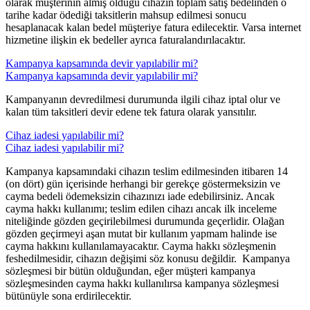
olarak müşterinin almış olduğu cihazın toplam satış bedelinden o
tarihe kadar ödediği taksitlerin mahsup edilmesi sonucu
hesaplanacak kalan bedel müşteriye fatura edilecektir. Varsa internet
hizmetine ilişkin ek bedeller ayrıca faturalandırılacaktır.
Kampanya kapsamında devir yapılabilir mi?
Kampanya kapsamında devir yapılabilir mi?
​Kampanyanın devredilmesi durumunda ilgili cihaz iptal olur ve
kalan tüm taksitleri devir edene tek fatura olarak yansıtılır. ​
​Cihaz iadesi yapılabilir mi?
​Cihaz iadesi yapılabilir mi?
​Kampanya ka​psamındaki cihazın teslim edilmesinden itibaren 14
(on dört) gün içerisinde herhangi bir gerekçe göstermeksizin ve
cayma bedeli ödemeksizin cihazınızı iade edebilirsiniz. Ancak
cayma hakkı kullanımı; teslim edilen cihazı ancak ilk inceleme
niteliğinde gözden geçirilebilmesi durumunda geçerlidir. Olağan
gözden geçirmeyi aşan mutat bir kullanım yapmam halinde ise
cayma hakkını kullanılamayacaktır. Cayma hakkı sözleşmenin
feshedilmesidir, cihazın değişimi söz konusu değildir. Kampanya
sözleşmesi bir bütün olduğundan, eğer müşteri kampanya
sözleşmesinden cayma hakkı kullanılırsa kampanya sözleşmesi
bütünüyle sona erdirilecektir.