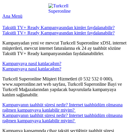
Ana Menü
​Taksitli TV+ Ready Kampanyasından kimler faydalanabilir?
​Taksitli TV+ Ready Kampanyasından kimler faydalanabilir?
Kampanyadan yeni ve mevcut Turkcell Superonline xDSL internet
müşterileri, mevcut internet faturalarına ek 24 ay taahhüt sözüne
Taksitli TV+ Ready kampanyasından faydalanabilirler.
​Kampanyaya nasıl katılacağım?
​Kampanyaya nasıl katılacağım?
Turkcell Superonline Müşteri Hizmetleri (0 532 532 0 000),
www.superonline.net web sayfası, Turkcell Superonline Bayi ve
Turkcell Mağazalarından yapılacak başvurularla kampanyaya
katılım sağlanabilir.
​Kampanyanın taahhüt süresi nedir? Internet taahhüdüm olmasına
rağmen kampanyaya katılabilir miyim? ​
​Kampanyanın taahhüt süresi nedir? Internet taahhüdüm olmasına
rağmen kampanyaya katılabilir miyim? ​
K​ampanya kapsamında cihaz taksiti seçtiğiniz taahhüt süresi