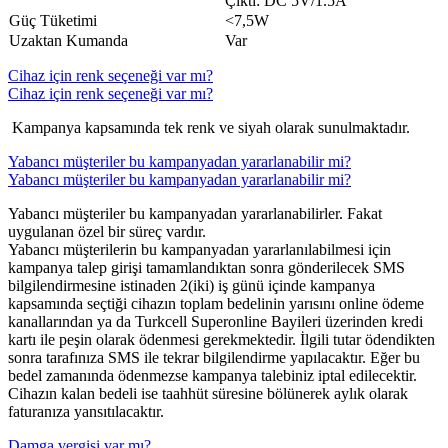
Çıktı: DC 5V/1.5A
Güç Tüketimi
<7,5W
Uzaktan Kumanda
Var
Cihaz için renk seçeneği var mı?
Cihaz için renk seçeneği var mı?
​ Kampanya kapsamında tek renk ve siyah olarak sunulmaktadır.​
​Yabancı müşteriler bu kampanyadan yararlanabilir mi?
​Yabancı müşteriler bu kampanyadan yararlanabilir mi?
Yabancı müşteriler bu kampanyadan yararlanabilirler. Fakat
uygulanan özel bir süreç vardır.
Yabancı müşterilerin bu kampanyadan yararlanılabilmesi için
kampanya talep girişi tamamlandıktan sonra gönderilecek SMS
bilgilendirmesine istinaden 2(iki) iş günü içinde kampanya
kapsamında seçtiği cihazın toplam bedelinin yarısını online ödeme
kanallarından ya da Turkcell Superonline Bayileri üzerinden kredi
kartı ile peşin olarak ödenmesi gerekmektedir. İlgili tutar ödendikten
sonra tarafınıza SMS ile tekrar bilgilendirme yapılacaktır. Eğer bu
bedel zamanında ödenmezse kampanya talebiniz iptal edilecektir.
Cihazın kalan bedeli ise taahhüt süresine bölünerek aylık olarak
faturanıza yansıtılacaktır.
Damga vergisi var mı?