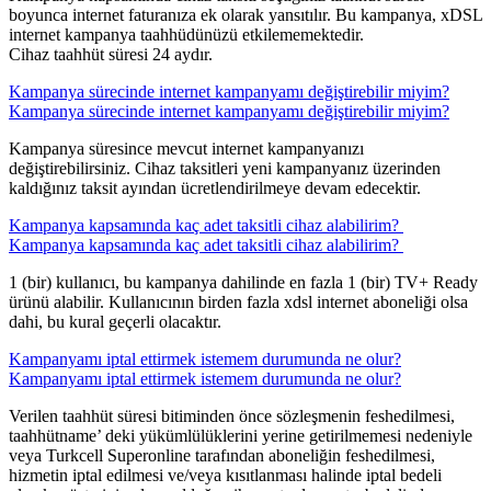
boyunca internet faturanıza ek olarak yansıtılır. Bu kampanya, xDSL
internet kampanya taahhüdünüzü etkilememektedir.
Cihaz taahhüt süresi 24 aydır.
​Kampanya sürecinde internet kampanyamı değiştirebilir miyim?
​Kampanya sürecinde internet kampanyamı değiştirebilir miyim?
Kampanya süresince mevcut internet kampanyanızı
değiştirebilirsiniz. Cihaz taksitleri yeni kampanyanız üzerinden
kaldığınız taksit ayından ücretlendirilmeye devam edecektir.
​Kampanya kapsamında kaç adet taksitli cihaz alabilirim? ​
​Kampanya kapsamında kaç adet taksitli cihaz alabilirim? ​
1 (bir) kullanıcı, bu kampanya dahilinde en fazla 1 (bir) TV+ Ready
ürünü alabilir. Kullanıcının birden fazla xdsl internet aboneliği olsa
dahi, bu kural geçerli olacaktır.
​Kampanyamı iptal ettirmek istemem durumunda ne olur?
​Kampanyamı iptal ettirmek istemem durumunda ne olur?
Verilen taahhüt süresi bitiminden önce sözleşmenin feshedilmesi,
taahhütname’ deki yükümlülüklerini yerine getirilmemesi nedeniyle
veya Turkcell Superonline tarafından aboneliğin feshedilmesi,
hizmetin iptal edilmesi ve/veya kısıtlanması halinde iptal bedeli