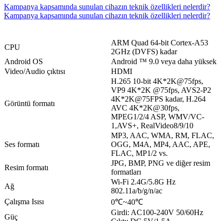
Kampanya kapsamında sunulan cihazın teknik özellikleri nelerdir?
Kampanya kapsamında sunulan cihazın teknik özellikleri nelerdir?
ARM Quad 64-bit Cortex-A53
​CPU
2GHz (DVFS) kadar
Android OS
Android ™ 9.0 veya daha yüksek
Video/Audio çıktısı
HDMI
H.265 10-bit 4K*2K@75fps,
VP9 4K*2K @75fps, AVS2-P2
4K*2K@75FPS kadar, H.264
Görüntü formatı
AVC 4K*2K@30fps,
MPEG1/2/4 ASP, WMV/VC-
1,AVS+, RealVideo8/9/10
MP3, AAC, WMA, RM, FLAC,
Ses formatı
OGG, M4A, MP4, AAC, APE,
FLAC, MP1/2 vs.
JPG, BMP, PNG ve diğer resim
Resim formatı
formatları
Wi-Fi 2.4G/5.8G Hz
Ağ
802.11a/b/g/n/ac
Çalışma Isısı
0℃~40℃
Girdi: AC100-240V 50/60Hz
Güç