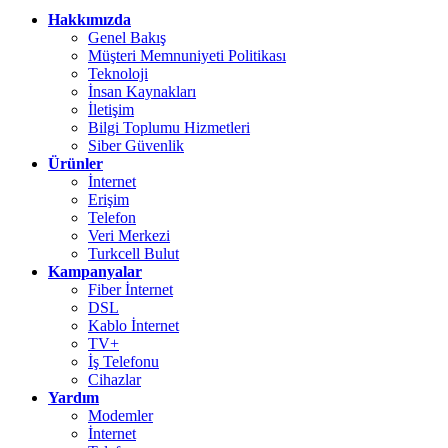
Hakkımızda
Genel Bakış
Müşteri Memnuniyeti Politikası
Teknoloji
İnsan Kaynakları
İletişim
Bilgi Toplumu Hizmetleri
Siber Güvenlik
Ürünler
İnternet
Erişim
Telefon
Veri Merkezi
Turkcell Bulut
Kampanyalar
Fiber İnternet
DSL
Kablo İnternet
TV+
İş Telefonu
Cihazlar
Yardım
Modemler
İnternet