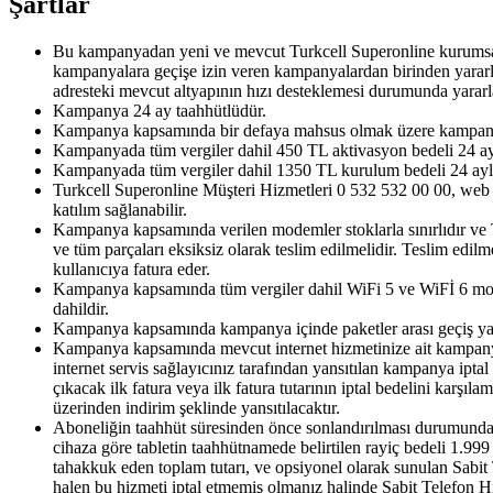
Şartlar
​Bu kampanyadan yeni ve mevcut Turkcell Superonline kurumsal f
kampanyalara geçişe izin veren kampanyalardan birinden yararla
adresteki mevcut altyapının hızı desteklemesi durumunda yararlan
Kampanya 24 ay taahhütlüdür.
Kampanya kapsamında bir defaya mahsus olmak üzere kampanya t
Kampanyada tüm vergiler dahil 450 TL aktivasyon bedeli 24 aylı
Kampanyada tüm vergiler dahil 1350 TL kurulum bedeli 24 aylık 
Turkcell Superonline Müşteri Hizmetleri 0 532 532 00 00, web
katılım sağlanabilir.
Kampanya kapsamında verilen modemler stoklarla sınırlıdır ve
ve tüm parçaları eksiksiz olarak teslim edilmelidir. Teslim edi
kullanıcıya fatura eder.
Kampanya kapsamında tüm vergiler dahil WiFi 5 ve WiFİ 6 modem
dahildir.
Kampanya kapsamında kampanya içinde paketler arası geçiş yap
Kampanya kapsamında mevcut internet hizmetinize ait kampanya i
internet servis sağlayıcınız tarafından yansıtılan kampanya iptal
çıkacak ilk fatura veya ilk fatura tutarının iptal bedelini karşı
üzerinden indirim şeklinde yansıtılacaktır.
Aboneliğin taahhüt süresinden önce sonlandırılması durumunda o
cihaza göre tabletin taahhütnamede belirtilen rayiç bedeli 1.999 T
tahakkuk eden toplam tutarı, ve opsiyonel olarak sunulan Sabit T
halen bu hizmeti iptal etmemiş olmanız halinde Sabit Telefon