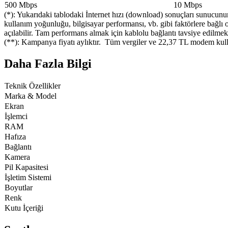
500 Mbps​
​10 Mbps
(*): Yukarıdaki tablodaki İnternet hızı (download) sonuçları sunucunun
kullanım yoğunluğu, bilgisayar performansı, vb. gibi faktörlere bağlı ol
açılabilir. Tam performans almak için kablolu bağlantı tavsiye edilmek
(**): Kampanya fiyatı aylıktır. Tüm vergiler ve 22,37 TL modem kulla
Daha Fazla Bilgi
​Teknik Özellikler​
Marka & Model​​
Ekran​​
İşlemci​​
RAM​​
Hafıza​​
Bağlantı​​
Kamera​​
Pil Kapasitesi​​
İşletim Sistemi​​
​Boyutlar​
​Renk​
​Kutu İçeriği​