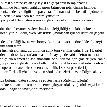
süresi bitimine kalan ay sayısı ile çarpılarak hesaplanacak
hilinde belirlenen taahhüt süresi bitmeden iptal olması halinde,
eniz nedeniyle ilgili kampanya taahhütnamesinde belirtilen yöntemle
 bedeli olarak son faturanıza yansıtılır.
ampanya aktiflendikten sonra müşteri hizmetlerini arayarak veya
 süresi boyunca sadece hız-kota değişikliği yapılabilmektedir.
etin yürürlükteki, Web Sitesi’nde yayınlanan güncel ücretleri geçerli
de belirtildiği üzere ve aboneyi koruma amacı ile öncelikle aboneyi
nı saklı tutar.
on hizmeti aldığınız durumunda aylık tüm vergiler dahil 1,02 TL sabit
nden de ücretsiz yararlanılacaktır. 24 ay içinde sabit telefon numara
nde çalsın hizmeti de sonlanacaktır. Sabit telefon görüşmeleri yeni sabit
çiş yapan müşterilerde ise kullanmakta oldukları mevcut sabit telefon
superonline.net adresinden ulaşılabilir. Dakika paketleri için
sadece Turkcell yönüne yapılan yönlendirmeleri kapsar. Diğer sabit ve
ında bulunan diğer sunucu ve router’ların (yönlendiricilerin)
işmekte olunan sunucuların internet çıkışlarındaki yoğunluk veya kendi
ablolu bağlantı tavsiye edilmektedir.
Hizmetleri'ni arayın veya www.superonline.net'i tıklayın.