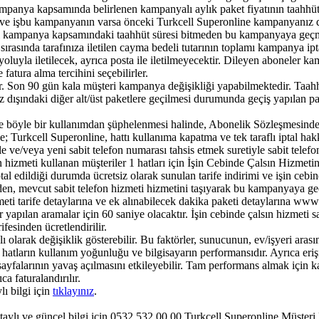
kampanya kapsamında belirlenen kampanyalı aylık paket fiyatının taahhüt 
el ve işbu kampanyanın varsa önceki Turkcell Superonline kampanyanız da
gili kampanya kapsamındaki taahhüt süresi bitmeden bu kampanyaya geçm
asında tarafınıza iletilen cayma bedeli tutarının toplamı kampanya iptal
luyla iletilecek, ayrıca posta ile iletilmeyecektir. Dileyen aboneler k
atura alma tercihini seçebilirler.
 Son 90 gün kala müşteri kampanya değişikliği yapabilmektedir. Taahhüt
dışındaki diğer alt/üst paketlere geçilmesi durumunda geçiş yapılan pak
e böyle bir kullanımdan şüphelenmesi halinde, Abonelik Sözleşmesinde 
; Turkcell Superonline, hattı kullanıma kapatma ve tek taraflı iptal hakkı
e ve/veya yeni sabit telefon numarası tahsis etmek suretiyle sabit telef
fon hizmeti kullanan müşteriler 1 hatları için İşin Cebinde Çalsın Hizmeti
ptal edildiği durumda ücretsiz olarak sunulan tarife indirimi ve işin cebi
den, mevcut sabit telefon hizmeti hizmetini taşıyarak bu kampanyaya ge
zmeti tarife detaylarına ve ek alınabilecek dakika paketi detaylarına www.
 yapılan aramalar için 60 saniye olacaktır. İşin cebinde çalsın hizmeti 
esinden ücretlendirilir.
ı olarak değişiklik gösterebilir. Bu faktörler, sunucunun, ev/işyeri aras
 hatların kullanım yoğunluğu ve bilgisayarın performansıdır. Ayrıca er
sayfalarının yavaş açılmasını etkileyebilir. Tam performans almak için k
a faturalandırılır.
lı bilgi için
tıklayınız
.
etaylı ve güncel bilgi için 0532 532 00 00 Turkcell Superonline Müşteri 