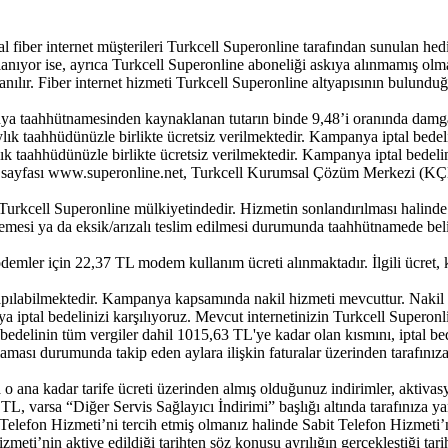
iber internet müşterileri Turkcell Superonline tarafından sunulan hedi
nıyor ise, ayrıca Turkcell Superonline aboneliği askıya alınmamış olm
ılır. Fiber internet hizmeti Turkcell Superonline altyapısının bulunduğ
aahhütnamesinden kaynaklanan tutarın binde 9,48’i oranında damga ve
k taahhüdünüzle birlikte ücretsiz verilmektedir. Kampanya iptal bedeli
taahhüdünüzle birlikte ücretsiz verilmektedir. Kampanya iptal bedelin
 sayfası www.superonline.net, Turkcell Kurumsal Çözüm Merkezi (KÇM),
 Turkcell Superonline mülkiyetindedir. Hizmetin sonlandırılması halin
lmemesi ya da eksik/arızalı teslim edilmesi durumunda taahhütnamede bel
ler için 22,37 TL modem kullanım ücreti alınmaktadır. İlgili ücret, 
ılabilmektedir. Kampanya kapsamında nakil hizmeti mevcuttur. Nakil d
ptal bedelinizi karşılıyoruz. Mevcut internetinizin Turkcell Superonli
 bedelinin tüm vergiler dahil 1015,63 TL'ye kadar olan kısmını, iptal bed
lamaması durumunda takip eden aylara ilişkin faturalar üzerinden tarafınız
 ana kadar tarife ücreti üzerinden almış olduğunuz indirimler, aktiva
L, varsa “Diğer Servis Sağlayıcı İndirimi” başlığı altında tarafınıza yans
elefon Hizmeti’ni tercih etmiş olmanız halinde Sabit Telefon Hizmeti’nin
 Hizmeti’nin aktive edildiği tarihten söz konusu ayrılığın gerçekleş