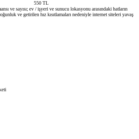
550 TL​​​
ansı ve sayısı; ev / işyeri ve sunucu lokasyonu arasındaki hatların
oğunluk ve getirilen hız kısıtlamaları nedeniyle internet siteleri yavaş
i​​