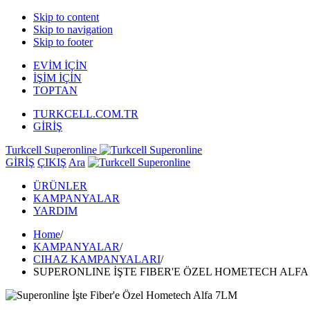
Skip to content
Skip to navigation
Skip to footer
EVİM İÇİN
İŞİM İÇİN
TOPTAN
TURKCELL.COM.TR
GİRİŞ
Turkcell Superonline
GİRİŞ
ÇIKIŞ
Ara
ÜRÜNLER
KAMPANYALAR
YARDIM
Home
/
KAMPANYALAR
/
CIHAZ KAMPANYALARI
/
SUPERONLINE İŞTE FIBER'E ÖZEL HOMETECH ALFA