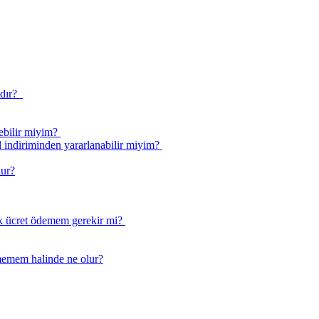
r? ​ ​
ilir miyim? ​
 indiriminden yararlanabilir miyim? ​​
lur?
ücret ödemem gerekir mi? ​​
ememem halinde ne olur?