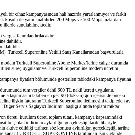
yeli bir cihaz kampanyasından hali hazırda yararlanmıyor ve farklı
ak koşulu ile yararlanabilirler. 200 Mbps ve 500 Mbps hızlardan
u illerde sunulabilmektedir.
rgisi faturalandırılacaktır.
ne dahildir.
e dahildir.
 Turkcell Superonline Yetkili Satış Kanallarından başvurularla
de modem Turkcell Superonline Abone Merkez’lerine çalışır durumda
irtilen süreç uygulanır ve Turkcell Superonline modem ücretini
kampanya fiyatları bölümünde gösterilen tablodaki kampanya fiyatına
urumunda tüm vergiler dahil 600 TL nakil ücreti uygulanır.
ne’a taşınmasını takiben en geç 90 (doksan) gün içerisinde önceki
eline ilişkin faturanın Turkcell Superonline iletilmesini takip eden ay
a “Diğer Servis Sağlayıcı İndirimi” başlığı altında toplam miktar
syon ücreti, kurulum ücreti toplam tutarı, kampanya kapsamındaki
ıtılmış olan indirimin aykırılığın gerçekleştiği tarih itibariyle
 aktive edildiği tarihten söz konusu aykırılığın gerçekleştiği tarihte
tiği tarihe kadar TURKCELL SUPERONLINE tarafından İşin Cebinde