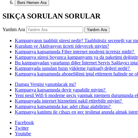
Beni Hemen Ara
SIKÇA SORULAN SORULAR
Yardım Ara
Yardım Ara
​Kampanyanın taahhüt süresi nedir? Taahhütsüz seçeneği var mıdı
​Kurulum ve Aktivasyon ücreti ödeyecek miyim?
​Kampanya kapsamında Fiber internet modemi ücretsiz midir? ​​
​Kampanya süresi boyunca kampanyamı ya da paketimi değiştireb
​Bu kampanyadan yararlanıp diğer İnternet Servis Sağlayıcı iptal
​Kampanyada sunulan hızın yükleme (upload) değeri nedir? ​
​Kampanya kapsamında aboneliğimi iptal ettirmem halinde ne o
Damga Vergisi yansıtılacak mı?​​
​Kampanya kapsamında devir yapabilir miyim? ​
​Yeni nesil Wifi 6 modeme geçiş yapmak istemem durumunda ek 
​Kampanyada internet hizmetimi nakil ettirebilir miyim? ​​
Kampanya kapsamında kaç adet cihaz alabilirim? ​
​Kampanya katılımı ile cihazı en geç teslimat anında almak ist
Facebook
Twitter
Youtube