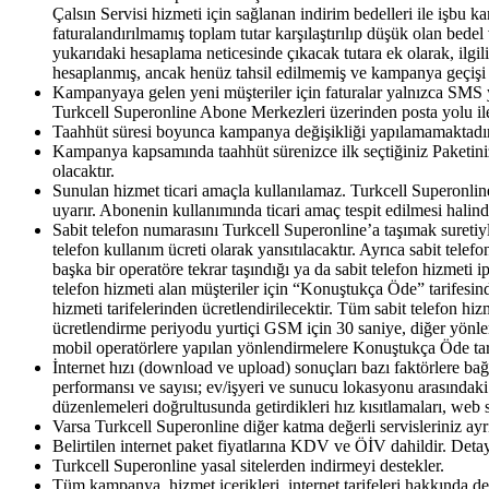
Çalsın Servisi hizmeti için sağlanan indirim bedelleri ile işbu 
faturalandırılmamış toplam tutar karşılaştırılıp düşük olan bed
yukarıdaki hesaplama neticesinde çıkacak tutara ek olarak, il
hesaplanmış, ancak henüz tahsil edilmemiş ve kampanya geçişi sır
Kampanyaya gelen yeni müşteriler için faturalar yalnızca SMS yo
Turkcell Superonline Abone Merkezleri üzerinden posta yolu ile f
Taahhüt süresi boyunca kampanya değişikliği yapılamamaktadır.
Kampanya kapsamında taahhüt sürenizce ilk seçtiğiniz Paketiniz 
olacaktır.
Sunulan hizmet ticari amaçla kullanılamaz. Turkcell Superonlin
uyarır. Abonenin kullanımında ticari amaç tespit edilmesi halinde
Sabit telefon numarasını Turkcell Superonline’a taşımak suretiyl
telefon kullanım ücreti olarak yansıtılacaktır. Ayrıca sabit tele
başka bir operatöre tekrar taşındığı ya da sabit telefon hizmeti i
telefon hizmeti alan müşteriler için “Konuştukça Öde” tarifesin
hizmeti tarifelerinden ücretlendirilecektir. Tüm sabit telefon hi
ücretlendirme periyodu yurtiçi GSM için 30 saniye, diğer yönler
mobil operatörlere yapılan yönlendirmelere Konuştukça Öde tarif
İnternet hızı (download ve upload) sonuçları bazı faktörlere bağl
performansı ve sayısı; ev/işyeri ve sunucu lokasyonu arasındaki
düzenlemeleri doğrultusunda getirdikleri hız kısıtlamaları, web 
Varsa Turkcell Superonline diğer katma değerli servisleriniz ayrıc
Belirtilen internet paket fiyatlarına KDV ve ÖİV dahildir. Detay
Turkcell Superonline yasal sitelerden indirmeyi destekler.
Tüm kampanya, hizmet içerikleri, internet tarifeleri hakkında d