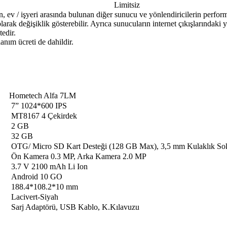
Limitsiz
, ev / işyeri arasında bulunan diğer sunucu ve yönlendiricilerin perform
arak değişiklik gösterebilir. Ayrıca sunucuların internet çıkışlarındaki y
tedir.
nım ücreti de dahildir.
​​Hometech Alfa 7LM
​​ 7” 1024*600 IPS
MT8167 4 Çekirdek​​
2 GB​​
32 GB​​
OTG/ Micro SD Kart Desteği (128 GB Max), 3,5 mm Kulaklık Soket
Ön Kamera 0.3 MP, Arka Kamera 2.0 MP​​
3.7 V 2100 mAh Li Ion​​
Android 10 GO​​
188.4*108.2*10 mm​​
​ Lacivert-Siyah​
​ Sarj Adaptörü, USB Kablo, K.Kılavuzu​