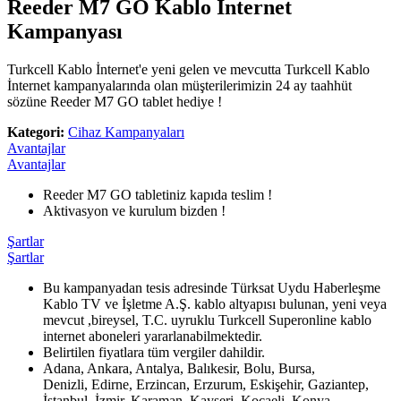
Reeder M7 GO Kablo İnternet
Kampanyası
Turkcell Kablo İnternet'e yeni gelen ve mevcutta Turkcell Kablo
İnternet kampanyalarında olan müşterilerimizin 24 ay taahhüt
sözüne Reeder M7 GO tablet hediye !
Kategori:
Cihaz Kampanyaları
Avantajlar
Avantajlar
​Reeder M7 GO tabletiniz kapıda teslim !
Aktivasyon ve kurulum bizden !
Şartlar
Şartlar
​Bu kampanyadan tesis adresinde Türksat Uydu Haberleşme
Kablo TV ve İşletme A.Ş. kablo altyapısı bulunan, yeni veya
mevcut ,bireysel, T.C. uyruklu Turkcell Superonline kablo
internet aboneleri yararlanabilmektedir.
Belirtilen fiyatlara tüm vergiler dahildir.
Adana, Ankara, Antalya, Balıkesir, Bolu, Bursa,
Denizli, Edirne, Erzincan, Erzurum, Eskişehir, Gaziantep,
İstanbul, İzmir, Karaman, Kayseri, Kocaeli, Konya,