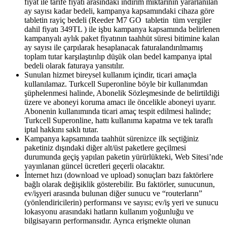
fiyat ile tarife fiyatı arasındaki indirim miktarının yararlanılan
ay sayısı kadar bedeli, kampanya kapsamındaki cihaza göre
tabletin rayiç bedeli (Reeder M7 GO tabletin tüm vergiler
dahil fiyatı 349TL ) ile işbu kampanya kapsamında belirlenen
kampanyalı aylık paket fiyatının taahhüt süresi bitimine kalan
ay sayısı ile çarpılarak hesaplanacak faturalandırılmamış
toplam tutar karşılaştırılıp düşük olan bedel kampanya iptal
bedeli olarak faturaya yansıtılır.
Sunulan hizmet bireysel kullanım içindir, ticari amaçla
kullanılamaz. Turkcell Superonline böyle bir kullanımdan
şüphelenmesi halinde, Abonelik Sözleşmesinde de belirtildiği
üzere ve aboneyi koruma amacı ile öncelikle aboneyi uyarır.
Abonenin kullanımında ticari amaç tespit edilmesi halinde;
Turkcell Superonline, hattı kullanıma kapatma ve tek taraflı
iptal hakkını saklı tutar.​
Kampanya kapsamında taahhüt sürenizce ilk seçtiğiniz
paketiniz dışındaki diğer alt/üst paketlere geçilmesi
durumunda geçiş yapılan paketin yürürlükteki, Web Sitesi’nde
yayınlanan güncel ücretleri geçerli olacaktır.
İnternet hızı (download ve upload) sonuçları bazı faktörlere
bağlı olarak değişiklik gösterebilir. Bu faktörler, sunucunun,
ev/işyeri arasında bulunan diğer sunucu ve “routerların”
(yönlendiricilerin) performansı ve sayısı; ev/iş yeri ve sunucu
lokasyonu arasındaki hatların kullanım yoğunluğu ve
bilgisayarın performansıdır. Ayrıca erişmekte olunan