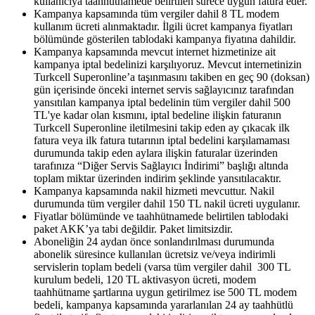
kullanıcıya taahhütnamede belirtilen sürece uygun fatura eder.
Kampanya kapsamında tüm vergiler dahil 8 TL modem
kullanım ücreti alınmaktadır. İlgili ücret kampanya fiyatları
bölümünde gösterilen tablodaki kampanya fiyatına dahildir.
Kampanya kapsamında mevcut internet hizmetinize ait
kampanya iptal bedelinizi karşılıyoruz. Mevcut internetinizin
Turkcell Superonline’a taşınmasını takiben en geç 90 (doksan)
gün içerisinde önceki internet servis sağlayıcınız tarafından
yansıtılan kampanya iptal bedelinin tüm vergiler dahil 500
TL'ye kadar olan kısmını, iptal bedeline ilişkin faturanın
Turkcell Superonline iletilmesini takip eden ay çıkacak ilk
fatura veya ilk fatura tutarının iptal bedelini karşılamaması
durumunda takip eden aylara ilişkin faturalar üzerinden
tarafınıza “Diğer Servis Sağlayıcı İndirimi” başlığı altında
toplam miktar üzerinden indirim şeklinde yansıtılacaktır.
Kampanya kapsamında nakil hizmeti mevcuttur. Nakil
durumunda tüm vergiler dahil 150 TL nakil ücreti uygulanır.
Fiyatlar bölümünde ve taahhütnamede belirtilen tablodaki
paket AKK’ya tabi değildir. Paket limitsizdir.
Aboneliğin 24 aydan önce sonlandırılması durumunda
abonelik süresince kullanılan ücretsiz ve/veya indirimli
servislerin toplam bedeli (varsa tüm vergiler dahil 300 TL
kurulum bedeli, 120 TL aktivasyon ücreti, modem
taahhütname şartlarına uygun getirilmez ise 500 TL modem
bedeli, kampanya kapsamında yararlanılan 24 ay taahhütlü