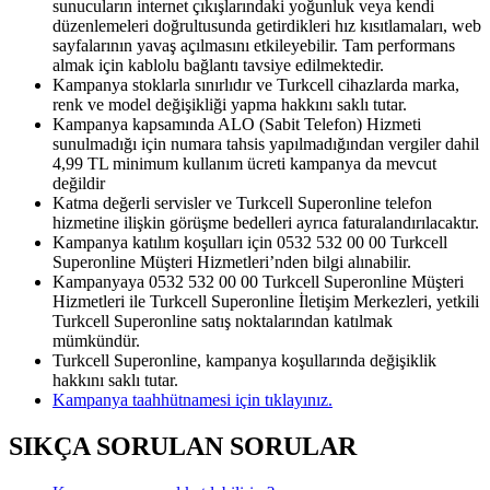
sunucuların internet çıkışlarındaki yoğunluk veya kendi
düzenlemeleri doğrultusunda getirdikleri hız kısıtlamaları, web
sayfalarının yavaş açılmasını etkileyebilir. Tam performans
almak için kablolu bağlantı tavsiye edilmektedir.​
Kampanya stoklarla sınırlıdır ve Turkcell cihazlarda marka,
renk ve model değişikliği yapma hakkını saklı tutar.
Kampanya kapsamında ALO (Sabit Telefon) Hizmeti
sunulmadığı için numara tahsis yapılmadığından vergiler dahil
4,99 TL minimum kullanım ücreti kampanya da mevcut
değildir
Katma değerli servisler ve Turkcell Superonline telefon
hizmetine ilişkin görüşme bedelleri ayrıca faturalandırılacaktır.
Kampanya katılım koşulları için 0532 532 00 00 Turkcell
Superonline Müşteri Hizmetleri’nden bilgi alınabilir.
Kampanyaya 0532 532 00 00 Turkcell Superonline Müşteri
Hizmetleri ile Turkcell Superonline İletişim Merkezleri, yetkili
Turkcell Superonline satış noktalarından katılmak
mümkündür.
Turkcell Superonline, kampanya koşullarında değişiklik
hakkını saklı tutar.
Kampanya taahhütnamesi için tıklayınız.​​
SIKÇA SORULAN SORULAR