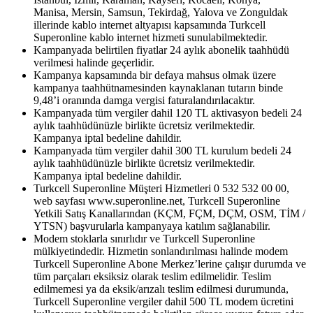
Manisa, Mersin, Samsun, Tekirdağ, Yalova ve Zonguldak​
illerinde kablo internet altyapısı kapsamında Turkcell
Superonline kablo internet hizmeti sunulabilmektedir.
Kampanyada belirtilen fiyatlar 24 aylık abonelik taahhüdü
verilmesi halinde geçerlidir.
Kampanya kapsamında bir defaya mahsus olmak üzere
kampanya taahhütnamesinden kaynaklanan tutarın binde
9,48’i oranında damga vergisi faturalandırılacaktır.​
Kampanyada tüm vergiler dahil 120 TL aktivasyon bedeli 24
aylık taahhüdünüzle birlikte ücretsiz verilmektedir.
Kampanya iptal bedeline dahildir.
Kampanyada tüm vergiler dahil 300 TL kurulum bedeli 24
aylık taahhüdünüzle birlikte ücretsiz verilmektedir.
Kampanya iptal bedeline dahildir.
Turkcell Superonline Müşteri Hizmetleri 0 532 532 00 00,
web sayfası www.superonline.net, Turkcell Superonline
Yetkili Satış Kanallarından (KÇM, FÇM, DÇM, OSM, TİM /
YTSN) başvurularla kampanyaya katılım sağlanabilir.
Modem stoklarla sınırlıdır ve Turkcell Superonline
mülkiyetindedir. Hizmetin sonlandırılması halinde modem
Turkcell Superonline Abone Merkez’lerine çalışır durumda ve
tüm parçaları eksiksiz olarak teslim edilmelidir. Teslim
edilmemesi ya da eksik/arızalı teslim edilmesi durumunda,
Turkcell Superonline vergiler dahil 500 TL modem ücretini