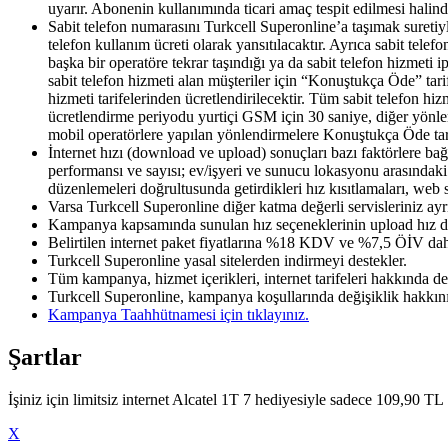
uyarır. Abonenin kullanımında ticari amaç tespit edilmesi halinde
Sabit telefon numarasını Turkcell Superonline’a taşımak suretiyl
telefon kullanım ücreti olarak yansıtılacaktır. Ayrıca sabit tele
başka bir operatöre tekrar taşındığı ya da sabit telefon hizmeti 
sabit telefon hizmeti alan müşteriler için “Konuştukça Öde” tar
hizmeti tarifelerinden ücretlendirilecektir. Tüm sabit telefon hi
ücretlendirme periyodu yurtiçi GSM için 30 saniye, diğer yönler
mobil operatörlere yapılan yönlendirmelere Konuştukça Öde tarif
İnternet hızı (download ve upload) sonuçları bazı faktörlere bağl
performansı ve sayısı; ev/işyeri ve sunucu lokasyonu arasındaki
düzenlemeleri doğrultusunda getirdikleri hız kısıtlamaları, web 
Varsa Turkcell Superonline diğer katma değerli servisleriniz ayrıc
Kampanya kapsamında sunulan hız seçeneklerinin upload hız değer
Belirtilen internet paket fiyatlarına %18 KDV ve %7,5 ÖİV dahi
Turkcell Superonline yasal sitelerden indirmeyi destekler.
Tüm kampanya, hizmet içerikleri, internet tarifeleri hakkında d
Turkcell Superonline, kampanya koşullarında değişiklik hakkını 
Kampanya Taahhütnamesi için tıklayınız.​​
Şartlar
​İşiniz için limitsiz internet Alcatel 1T 7 hediyesiyle sadece 109,90 TL
X