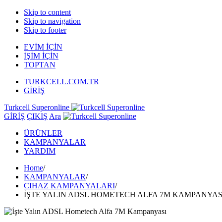
Skip to content
Skip to navigation
Skip to footer
EVİM İÇİN
İŞİM İÇİN
TOPTAN
TURKCELL.COM.TR
GİRİŞ
Turkcell Superonline
GİRİŞ
ÇIKIŞ
Ara
ÜRÜNLER
KAMPANYALAR
YARDIM
Home
/
KAMPANYALAR
/
CIHAZ KAMPANYALARI
/
İŞTE YALIN ADSL HOMETECH ALFA 7M KAMPANYAS