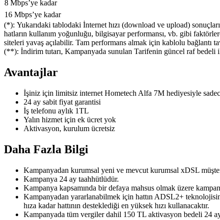
8 Mbps’ye kadar
​16 Mbps’ye kadar
(*): Yukarıdaki tablodaki İnternet hızı (download ve upload) sonuçları
hatların kullanım yoğunluğu, bilgisayar performansı, vb. gibi faktörlere
siteleri yavaş açılabilir. Tam performans almak için kablolu bağlantı ta
(**): İndirim tutarı, Kampanyada sunulan Tarifenin güncel raf bedeli 
Avantajlar
İşiniz için limitsiz internet Hometech Alfa 7M hediyesiyle sad
24 ay sabit fiyat garantisi
İş telefonu aylık 1TL
Yalın hizmet için ek ücret yok
Aktivasyon, kurulum ücretsiz
Daha Fazla Bilgi
​Kampanyadan kurumsal yeni ve mevcut kurumsal xDSL müşteril
Kampanya 24 ay taahhütlüdür.
Kampanya kapsamında bir defaya mahsus olmak üzere kampanya t
Kampanyadan yararlanabilmek için hattın ADSL2+ teknolojisini de
hıza kadar hattının desteklediği en yüksek hızı kullanacaktır.
Kampanyada tüm vergiler dahil 150 TL aktivasyon bedeli 24 aylı