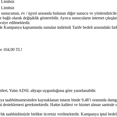
​Limitsiz
​Limitsiz
 sunucunun, ev / işyeri arasında bulunan diğer sunucu ve yönlendiricile
 bağlı olarak değişiklik gösterebilir. Ayrıca sunucuların internet çıkışla
vsiye edilmektedir.
ile Kampanya kapsamında sunulan indirimli Tarife bedeli arasındaki far
ece 104,90 TL!
eri, Yalın ADSL altyapı uygunluğuna göre yararlanabilir.
aahhütnamesinden kaynaklanan tutarın binde 9,48’i oranında damga ve
steklemesi gerekmektedir. Hattın kalitesi ve hizmet alınan santrale uza
k taahhüdünüzle birlikte ücretsiz verilmektedir. Kampanya iptal bedeli