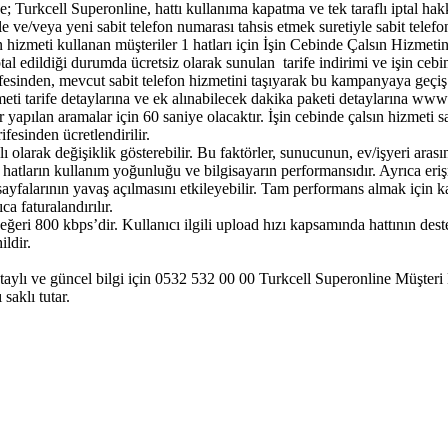
; Turkcell Superonline, hattı kullanıma kapatma ve tek taraflı iptal hakkı
e ve/veya yeni sabit telefon numarası tahsis etmek suretiyle sabit telef
fon hizmeti kullanan müşteriler 1 hatları için İşin Cebinde Çalsın Hizmeti
iptal edildiği durumda ücretsiz olarak sunulan tarife indirimi ve işin ceb
ifesinden, mevcut sabit telefon hizmetini taşıyarak bu kampanyaya geçiş
zmeti tarife detaylarına ve ek alınabilecek dakika paketi detaylarına www.
 yapılan aramalar için 60 saniye olacaktır. İşin cebinde çalsın hizmeti 
esinden ücretlendirilir.
ı olarak değişiklik gösterebilir. Bu faktörler, sunucunun, ev/işyeri aras
 hatların kullanım yoğunluğu ve bilgisayarın performansıdır. Ayrıca er
sayfalarının yavaş açılmasını etkileyebilir. Tam performans almak için k
a faturalandırılır.
i 800 kbps’dir. Kullanıcı ilgili upload hızı kapsamında hattının deste
ldir.
etaylı ve güncel bilgi için 0532 532 00 00 Turkcell Superonline Müşteri 
saklı tutar.