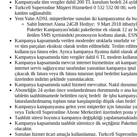
Kampanyada tüm vergiler dahil 200 TL kurulum bedeli 24 aylık t
Turkcell Superonline Müşteri Hizmetleri 0 532 532 00 00, web
katılım sağlanabilir.
Yeni Yalın ADSL müşterilerine sunulan iki kampanyamız da bu
Sabit İnternet Alana 24GB Hediye: 9 Mart 2018 itibariy
Paketler Kampanyası'ndaki paketlerine ek olarak 12 ay b
iletilen SMS içerisindeki promosyon kodunu alarak, ES
Kampanya kapsamında verilen modemler stoklarla sınırlıdır ve
ve tüm parçaları eksiksiz olarak teslim edilmelidir. Teslim edi
kullanıcıya fatura eder.​ Ayrıca kampanya fiyatına dahil olarak
Kampanya kapsamında tüm vergiler dahil 6 TL modem kullanım üc
Kampanya kapsamında mevcut internet hizmetinize ait kampanya i
internet servis sağlayıcınız tarafından yansıtılan kampanya iptal
çıkacak ilk fatura veya ilk fatura tutarının iptal bedelini karşı
üzerinden indirim şeklinde yansıtılacaktır.
Kampanya kapsamında nakil hizmeti mevcuttur. Nakil durumunda
Aboneliğin 24 aydan önce sonlandırılması durumunda o ana kadar
tabletin taahhütnamede belirtilen rayiç bedeli ile işbu kampanya
faturalandırılmamış toplam tutar karşılaştırılıp düşük olan bedel k
Kampanya kampanyasına gelen yeni müşteriler için faturalar yaln
veya Turkcell Superonline Abone Merkezleri üzerinden posta yolu 
Taahhüt süresi boyunca kampanya değişikliği yapılamamaktadır.
Kampanya kapsamında taahhüt sürenizce ilk seçtiğiniz Paketiniz 
olacaktır.
Sunulan hizmet ticari amaçla kullanılamaz. Turkcell Superonlin