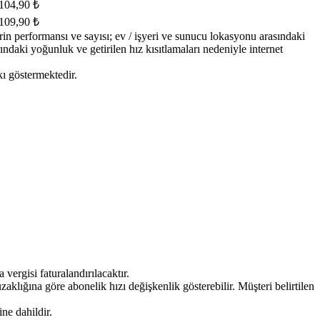
​104,90 ₺​
​109,90 ₺
rin performansı ve sayısı; ev / işyeri ve sunucu lokasyonu arasındaki
rındaki yoğunluk ve getirilen hız kısıtlamaları nedeniyle internet
kı göstermektedir.
rgisi faturalandırılacaktır.
klığına göre abonelik hızı değişkenlik gösterebilir. Müşteri belirtilen
ne dahildir.