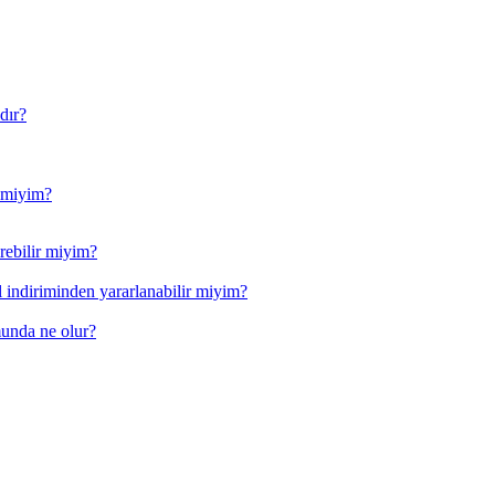
dır?
r miyim?
rebilir miyim?
l indiriminden yararlanabilir miyim?
munda ne olur?