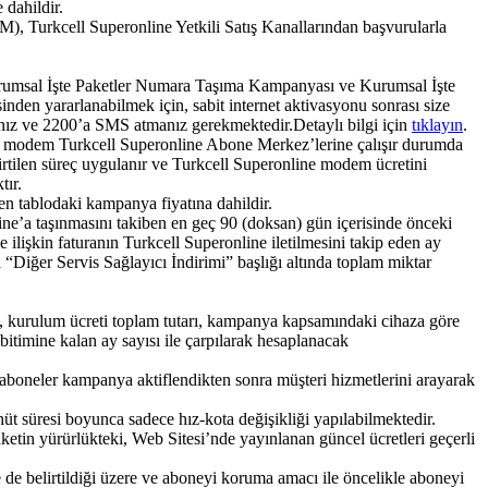
 dahildir.
 Turkcell Superonline Yetkili Satış Kanallarından başvurularla
Kurumsal İşte Paketler Numara Taşıma Kampanyası ve Kurumsal İşte
en yararlanabilmek için, sabit internet aktivasyonu sonrası size
ız ve 2200’a SMS atmanız gerekmektedir.Detaylı bilgi için
tıklayın​
.​
de modem Turkcell Superonline Abone Merkez’lerine çalışır durumda
lirtilen süreç uygulanır ve Turkcell Superonline modem ücretini
tır.
n tablodaki kampanya fiyatına dahildir.
ne’a taşınmasını takiben en geç 90 (doksan) gün içerisinde önceki
e ilişkin faturanın Turkcell Superonline iletilmesini takip eden ay
a “Diğer Servis Sağlayıcı İndirimi” başlığı altında toplam miktar
i, kurulum ücreti toplam tutarı, kampanya kapsamındaki cihaza göre
bitimine kalan ay sayısı ile çarpılarak hesaplanacak
 aboneler kampanya aktiflendikten sonra müşteri hizmetlerini arayarak
 süresi boyunca sadece hız-kota değişikliği yapılabilmektedir.
etin yürürlükteki, Web Sitesi’nde yayınlanan güncel ücretleri geçerli
de belirtildiği üzere ve aboneyi koruma amacı ile öncelikle aboneyi