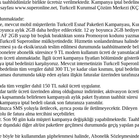
aahhüdünüzle birlikte ücretsiz verilmektedir. Kampanya iptal bedeline
 sayfası www.superonline.net, Turkcell Kurumsal Çözüm Merkezi (KÇM),
lunmaktadır:
le, mevcut mobil müşterilerin Turkcell Esnaf Paketleri Kampanyası, 
oyunca aylık 2GB daha hediye edilecektir. 12 ay boyunca 2GB hediyesind
NAF 2GB yazıp bir boşluk bıraktıktan sonra Promosyon kodunu yazman
 Turkcell Superonline mülkiyetindedir. Hizmetin sonlandırılması halin
lmemesi ya da eksik/arızalı teslim edilmesi durumunda taahhütnamede​ be
 abonelere abonelik süresince 9 TL modem kullanım ücreti de yansıtılacak
reti alınmaktadır. İlgili ücret kampanya fiyatları bölümünde gösterile
ptal bedelinizi karşılıyoruz. Mevcut internetinizin Turkcell Superonli
 bedelinin tüm vergiler dahil 300 TL'ye kadar olan kısmını, iptal bedelin
lamaması durumunda takip eden aylara ilişkin faturalar üzerinden tarafınız
 tüm vergiler dahil 150 TL nakil ücreti uygulanır.
 tarife ücreti üzerinden almış olduğunuz indirimler, aktivasyon ücret
 kapsamında belirlenen kampanyalı aylık paket fiyatının taahhüt süresi 
ampanya iptal bedeli olarak son faturanıza yansıtılır.​​
ızca SMS yoluyla iletilecek, ayrıca posta ile iletilmeyecektir. Dileyen
ile fatura alma tercihini seçebilirler.
 Son 90 gün kala müşteri kampanya değişikliği yapabilmektedir. Taahhüt
dışındaki diğer alt/üst paketlere geçilmesi durumunda geçiş yapılan pak
e böyle bir kullanımdan şüphelenmesi halinde, Abonelik Sözleşmesinde 