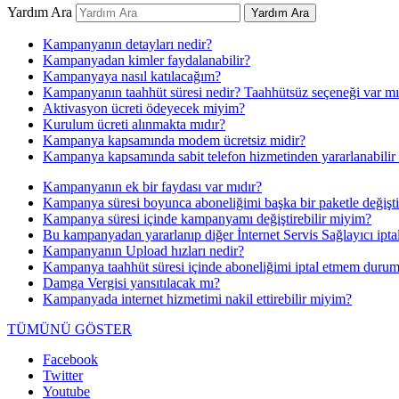
Yardım Ara
Yardım Ara
Kampanyanın detayları nedir?
Kampanyadan kimler faydalanabilir?
Kampanyaya nasıl katılacağım?
Kampanyanın taahhüt süresi nedir? Taahhütsüz seçeneği var mı
Aktivasyon ücreti ödeyecek miyim?
Kurulum ücreti alınmakta mıdır?
Kampanya kapsamında modem ücretsiz midir?
Kampanya kapsamında sabit telefon hizmetinden yararlanabili
Kampanyanın ek bir faydası var mıdır?
Kampanya süresi boyunca aboneliğimi başka bir paketle değişti
Kampanya süresi içinde kampanyamı değiştirebilir miyim?
Bu kampanyadan yararlanıp diğer İnternet Servis Sağlayıcı ipta
Kampanyanın Upload hızları nedir?
Kampanya taahhüt süresi içinde aboneliğimi iptal etmem duru
Damga Vergisi yansıtılacak mı?
Kampanyada internet hizmetimi nakil ettirebilir miyim?
TÜMÜNÜ GÖSTER
Facebook
Twitter
Youtube