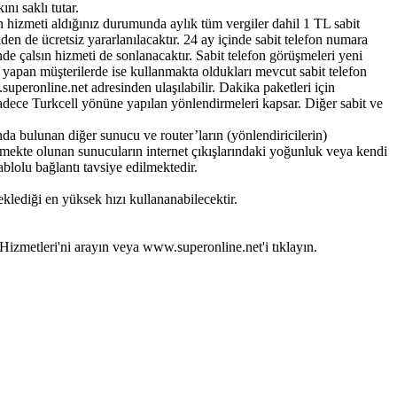
nı saklı tutar.
on hizmeti aldığınız durumunda aylık tüm vergiler dahil 1 TL sabit
nden de ücretsiz yararlanılacaktır. 24 ay içinde sabit telefon numara
inde çalsın hizmeti de sonlanacaktır. Sabit telefon görüşmeleri yeni
 yapan müşterilerde ise kullanmakta oldukları mevcut sabit telefon
superonline.net adresinden ulaşılabilir. Dakika paketleri için
sadece Turkcell yönüne yapılan yönlendirmeleri kapsar. Diğer sabit ve
ında bulunan diğer sunucu ve router’ların (yönlendiricilerin)
işmekte olunan sunucuların internet çıkışlarındaki yoğunluk veya kendi
ablolu bağlantı tavsiye edilmektedir.
klediği en yüksek hızı kullananabilecektir.
Hizmetleri'ni arayın veya www.superonline.net'i tıklayın.