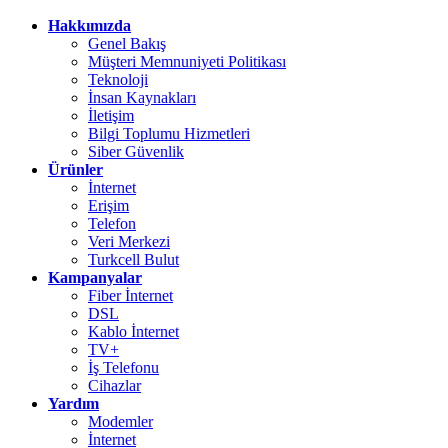
Hakkımızda
Genel Bakış
Müşteri Memnuniyeti Politikası
Teknoloji
İnsan Kaynakları
İletişim
Bilgi Toplumu Hizmetleri
Siber Güvenlik
Ürünler
İnternet
Erişim
Telefon
Veri Merkezi
Turkcell Bulut
Kampanyalar
Fiber İnternet
DSL
Kablo İnternet
TV+
İş Telefonu
Cihazlar
Yardım
Modemler
İnternet