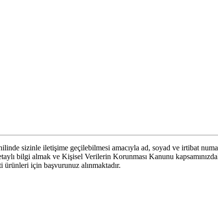
linde sizinle iletişime geçilebilmesi amacıyla ad, soyad ve irtibat numa
 detaylı bilgi almak ve Kişisel Verilerin Korunması Kanunu kapsamınızd
eti ürünleri için başvurunuz alınmaktadır.