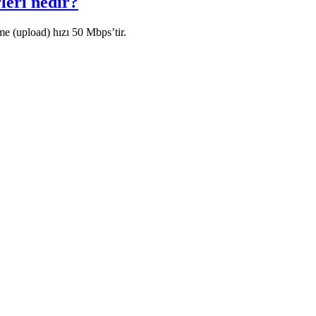
leri nedir?
(upload) hızı 50 Mbps’tir.​​