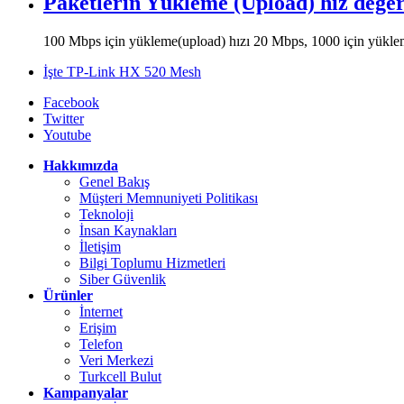
Paketlerin Yükleme (Upload) hız değer
100 Mbps için yükleme(upload) hızı 20 Mbps, 1000 için yükleme 
İşte TP-Link HX 520 Mesh
Facebook
Twitter
Youtube
Hakkımızda
Genel Bakış
Müşteri Memnuniyeti Politikası
Teknoloji
İnsan Kaynakları
İletişim
Bilgi Toplumu Hizmetleri
Siber Güvenlik
Ürünler
İnternet
Erişim
Telefon
Veri Merkezi
Turkcell Bulut
Kampanyalar