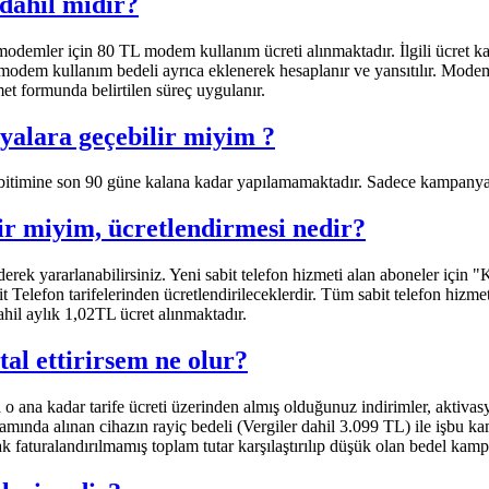
dahil midir?
 modemler için 80 TL modem kullanım ücreti alınmaktadır. İlgili ücret 
e, modem kullanım bedeli ayrıca eklenerek hesaplanır ve yansıtılır. ​M
formunda belirtilen süreç uygulanır.​​​​​
yalara geçebilir miyim ?
bitimine son 90 güne kalana kadar yapılamamaktadır. Sadece kampanya ka
ir miyim, ücretlendirmesi nedir?
 ederek yararlanabilirsiniz. Yeni sabit telefon hizmeti alan aboneler için
 Telefon tarifelerinden ücretlendirileceklerdir. Tüm sabit telefon hizmet
il aylık 1,02TL ücret alınmaktadır.​​
al ettirirsem ne olur?
a o ana kadar tarife ücreti üzerinden almış olduğunuz indirimler, aktiva
samında alınan cihazın rayiç bedeli (Vergiler dahil 3.099 TL) ile işbu 
k faturalandırılmamış toplam tutar karşılaştırılıp düşük olan bedel kampany