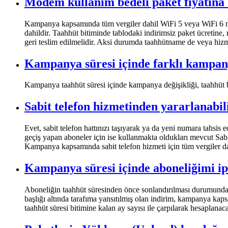
Modem kullanım bedeli paket fiyatına 
​​​​​Kampanya kapsamında tüm vergiler dahil WiFi 5 veya WiFi 6
dahildir. Taahhüt bitiminde tablodaki indirimsiz paket ücretin
geri teslim edilmelidir. Aksi durumda taahhütname de veya hizmet 
Kampanya süresi içinde farklı kampan
​Kampanya taahhüt süresi içinde kampanya değişikliği, taahhüt 
Sabit telefon hizmetinden yararlanabil
​Evet, sabit telefon hattınızı taşıyarak ya da yeni numara tahsis
geçiş yapan aboneler için ise kullanmakta oldukları mevcut Sabit
Kampanya kapsamında sabit telefon hizmeti için tüm vergiler dah
Kampanya süresi içinde aboneliğimi ipt
​​​​​​Aboneliğin taahhüt süresinden önce sonlandırılması durumund
başlığı altında tarafıma yansıtılmış olan indirim, kampanya kap
taahhüt süresi bitimine kalan ay sayısı ile çarpılarak hesaplanaca