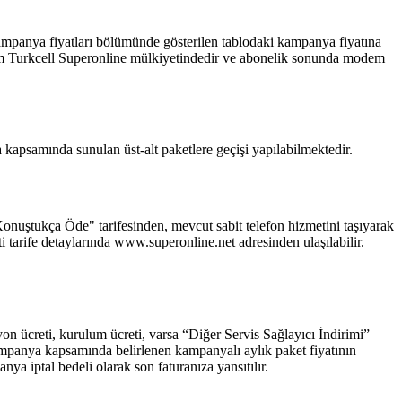
kampanya fiyatları bölümünde gösterilen tablodaki kampanya fiyatına
odem Turkcell Superonline mülkiyetindedir ve abonelik sonunda modem
psamında sunulan üst-alt paketlere geçişi yapılabilmektedir.​​
 "Konuştukça Öde" tarifesinden, mevcut sabit telefon hizmetini taşıyarak
i tarife detaylarında www.superonline.net adresinden ulaşılabilir.
syon ücreti, kurulum ücreti, varsa “Diğer Servis Sağlayıcı İndirimi”
kampanya kapsamında belirlenen kampanyalı aylık paket fiyatının
a iptal bedeli olarak son faturanıza yansıtılır. ​​