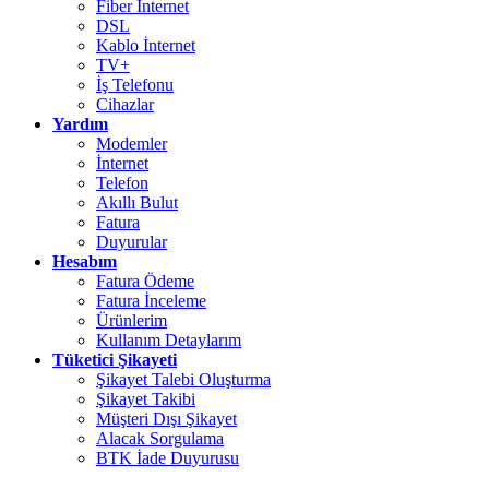
Fiber İnternet
DSL
Kablo İnternet
TV+
İş Telefonu
Cihazlar
Yardım
Modemler
İnternet
Telefon
Akıllı Bulut
Fatura
Duyurular
Hesabım
Fatura Ödeme
Fatura İnceleme
Ürünlerim
Kullanım Detaylarım
Tüketici Şikayeti
Şikayet Talebi Oluşturma
Şikayet Takibi
Müşteri Dışı Şikayet
Alacak Sorgulama
BTK İade Duyurusu