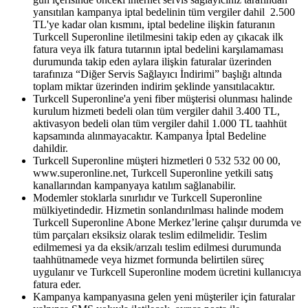
yansıtılan kampanya iptal bedelinin tüm vergiler dahil 2.500
TL'ye kadar olan kısmını, iptal bedeline ilişkin faturanın
Turkcell Superonline iletilmesini takip eden ay çıkacak ilk
fatura veya ilk fatura tutarının iptal bedelini karşılamaması
durumunda takip eden aylara ilişkin faturalar üzerinden
tarafınıza “Diğer Servis Sağlayıcı İndirimi” başlığı altında
toplam miktar üzerinden indirim şeklinde yansıtılacaktır.
Turkcell Superonline'a yeni fiber müşterisi olunması halinde
kurulum hizmeti bedeli olan tüm vergiler dahil 3.400 TL,
aktivasyon bedeli olan tüm vergiler dahil 1.000 TL taahhüt
kapsamında alınmayacaktır. Kampanya İptal Bedeline
dahildir.
Turkcell Superonline müşteri hizmetleri 0 532 532 00 00,
www.superonline.net, Turkcell Superonline yetkili satış
kanallarından kampanyaya katılım sağlanabilir.
Modemler stoklarla sınırlıdır ve Turkcell Superonline
mülkiyetindedir. Hizmetin sonlandırılması halinde modem
Turkcell Superonline Abone Merkez’lerine çalışır durumda ve
tüm parçaları eksiksiz olarak teslim edilmelidir. Teslim
edilmemesi ya da eksik/arızalı teslim edilmesi durumunda
taahhütnamede veya hizmet formunda belirtilen süreç
uygulanır ve Turkcell Superonline modem ücretini kullanıcıya
fatura eder.
Kampanya kampanyasına gelen yeni müşteriler için faturalar