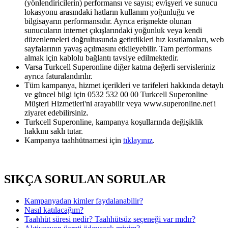
(yönlendiricilerin) performansı ve sayısı; ev/işyeri ve sunucu
lokasyonu arasındaki hatların kullanım yoğunluğu ve
bilgisayarın performansıdır. Ayrıca erişmekte olunan
sunucuların internet çıkışlarındaki yoğunluk veya kendi
düzenlemeleri doğrultusunda getirdikleri hız kısıtlamaları, web
sayfalarının yavaş açılmasını etkileyebilir. Tam performans
almak için kablolu bağlantı tavsiye edilmektedir.
Varsa Turkcell Superonline diğer katma değerli servisleriniz
ayrıca faturalandırılır.
Tüm kampanya, hizmet içerikleri ve tarifeleri hakkında detaylı
ve güncel bilgi için 0532 532 00 00 Turkcell Superonline
Müşteri Hizmetleri'ni arayabilir veya www.superonline.net'i
ziyaret edebilirsiniz.
Turkcell Superonline, kampanya koşullarında değişiklik
hakkını saklı tutar.
Kampanya taahhütnamesi için
tıklayınız​
.
SIKÇA SORULAN SORULAR
Kampanyadan kimler faydalanabilir?
Nasıl katılacağım?
Taahhüt süresi nedir? Taahhütsüz seçeneği var mıdır?