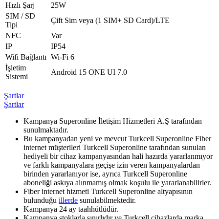
Hızlı Şarj
25W
SIM / SD
Çift Sim veya (1 SIM+ SD Card)/LTE
Tipi
NFC
Var
IP
IP54
Wifi Bağlantı
Wi-Fi 6
İşletim
Android 15 ONE UI 7.0
Sistemi
Şartlar
Şartlar
​Kampanya Superonline İletişim Hizmetleri A.Ş tarafından
sunulmaktadır.
Bu kampanyadan yeni ve mevcut Turkcell Superonline Fiber
internet müşterileri Turkcell Superonline tarafından sunulan
hediyeli bir cihaz kampanyasından hali hazırda yararlanmıyor
ve farklı kampanyalara geçişe izin veren kampanyalardan
birinden yararlanıyor ise, ayrıca Turkcell Superonline
aboneliği askıya alınmamış olmak koşulu ile yararlanabilirler.
Fiber internet hizmeti Turkcell Superonline altyapısının
bulunduğu
illerde
​ sunulabilmektedir.
Kampanya 24 ay taahhütlüdür.
Kampanya stoklarla sınırlıdır ve Turkcell cihazlarda marka,