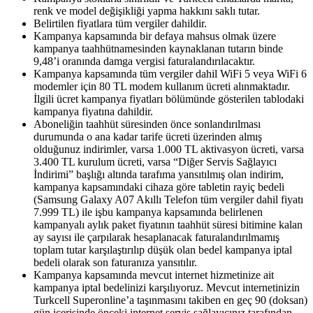
renk ve model değişikliği yapma hakkını saklı tutar.
Belirtilen fiyatlara tüm vergiler dahildir.
Kampanya kapsamında bir defaya mahsus olmak üzere
kampanya taahhütnamesinden kaynaklanan tutarın binde
9,48’i oranında damga vergisi faturalandırılacaktır.
Kampanya kapsamında tüm vergiler dahil WiFi 5 veya WiFi 6
modemler için 80 TL modem kullanım ücreti alınmaktadır.
İlgili ücret kampanya fiyatları bölümünde gösterilen tablodaki
kampanya fiyatına dahildir.
Aboneliğin taahhüt süresinden önce sonlandırılması
durumunda o ana kadar tarife ücreti üzerinden almış
olduğunuz indirimler, varsa 1.000 TL aktivasyon ücreti, varsa
3.400 TL kurulum ücreti, varsa “Diğer Servis Sağlayıcı
İndirimi” başlığı altında tarafıma yansıtılmış olan indirim,
kampanya kapsamındaki cihaza göre tabletin rayiç bedeli
(Samsung Galaxy A07 Akıllı Telefon tüm vergiler dahil fiyatı
7.999 TL) ile işbu kampanya kapsamında belirlenen
kampanyalı aylık paket fiyatının taahhüt süresi bitimine kalan
ay sayısı ile çarpılarak hesaplanacak faturalandırılmamış
toplam tutar karşılaştırılıp düşük olan bedel kampanya iptal
bedeli olarak son faturanıza yansıtılır.
Kampanya kapsamında mevcut internet hizmetinize ait
kampanya iptal bedelinizi karşılıyoruz. Mevcut internetinizin
Turkcell Superonline’a taşınmasını takiben en geç 90 (doksan)
gün içerisinde önceki internet servis sağlayıcınız tarafından