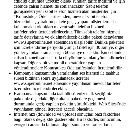
edildiği durumda ücretsiz olarak sunulan tarife indirimi ve işin
cebinde çalsın hizmeti de sonlanacaktır. Sabit telefon
görüşmeleri yeni sabit telefon hizmeti alan müşteriler için
“Konuştukça Öde” tarifesinden, mevcut sabit telefon
hizmetini taşıyarak bu pakete geçiş yapan müşterilerde ise
kullanmakta oldukları mevcut sabit telefon hizmeti
tarifelerinden ücretlendirilecektir. Tüm sabit telefon hizmeti
tarife detaylarına ve ek alınabilecek dakika paketi detaylarına
www.superonline.net adresinden ulaşılabilir. Dakika paketleri
için ücretlendirme periyodu yurtiçi GSM için 30 saniye, diğer
yönler yapılan aramalar için 60 saniye olacaktır. İşin cebinde
çalsın hizmeti sadece Turkcell yönüne yapılan yönlendirmeleri
kapsar. Diğer sabit ve mobil operatörlere yapılan
yönlendirmelere Konuştukça Öde tarifesinden ücretlendirilir.
Kampanya kapsamında yararlanılan ses hizmeti ile taahhüt
süresi bittikten sonra uygulanacak ücretler
www.superonline.net adresinde yayınlanan mevcut tarifeler
üzerinden ücretlendirilecektir.
Kampanya kapsamında taahhüt sürenizce ilk seçtiğiniz
paketiniz dışındaki diğer alt/üst paketlere geçilmesi
durumunda geçiş yapılan paketin yürürlükteki, Web Sitesi’nde
yayınlanan güncel ücretleri geçerli olacaktır.
İnternet hızı (download ve upload) sonuçları bazı faktörlere
bağlı olarak değişiklik gösterebilir. Bu faktörler, sunucunun,
ev/işyeri arasında bulunan diğer sunucu ve router’ların