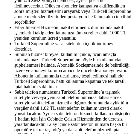
yalnızca SMS yoluyla iletilecek, ayrıca posta ile
iletilmeyecektir. Dileyen aboneler kampanya aktiflendikten
sonra müşteri hizmetlerini arayarak veya Turkcell Superonline
abone merkezleri üzerinden posta yolu ile fatura alma tercihini
seçebilirler.
Fiber İnternet Hizmetini nakil ettirmeniz durumunda nakil
işlemlerini takip eden faturanıza tüm vergiler dahil 1000 TL
yeniden kurulum ücreti yansıtılır.
Turkcell Superonline yasal sitelerden içerik indirmeyi
destekler.
Sunulan hizmet bireysel kullanım içindir, ticari amaçla
kullanılamaz. Turkcell Superonline böyle bir kullanımdan
şüphelenmesi halinde, Abonelik Sözleşmesinde de belirtildiği
üzere ve aboneyi koruma amacı ile öncelikle aboneyi uyarır.
Abonenin kullanımında ticari amaç tespit edilmesi halinde;
Turkcell Superonline, hattı kullanıma kapatma ve tek taraflı
iptal hakkını saklı tutar.
Sabit telefon numarasını Turkcell Superonline’a taşımak
suretiyle ve/veya yeni sabit telefon numarası tahsis etmek
suretiyle sabit telefon hizmeti aldığınız durumunda aylık tüm
vergiler dahil 1,02 TL sabit telefon kullanım ücreti olarak
yansıtılacaktır. Ayrıca sabit telefon hizmeti kullanan müşteriler
1 hatları için İşin Cebinde Çalsın Hizmetinden de ücretsiz
yararlanılacaktır. 12 ay içinde sabit telefon numara başka bir
operatöre tekrar taşındığı ya da sabit telefon hizmeti iptal