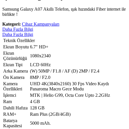
Samsung Galaxy A07 Akıllı Telefon, ışık hızındaki Fiber internet ile
birlikte !
Kategori:
Cihaz Kampanyaları
Daha Fazla Bilgi
Daha Fazla Bilgi
​Teknik Özellikler​
Ekran Boyutu
6.7" HD+
Ekran
1080x2340
Çözünürlüğü
Ekran Tipi
LCD 60Hz
Arka Kamera
(W) 50MP / F1.8 / AF (D) 2MP / F2.4
Ön Kamera
8MP / F2.0
Kamera
UHD 4K(3840x2160) 30 Fps Video Kaydı
Özellikleri
Panaroma Macro Gece Modu
İşlemci
MTK | Helio G99, Octa Core Upto 2.2GHz
Ram
4 GB
Dahili Hafıza
128 GB
RAM+
Ram Plus (2GB/4GB)
Batarya
5000 mAh.
Kapasitesi