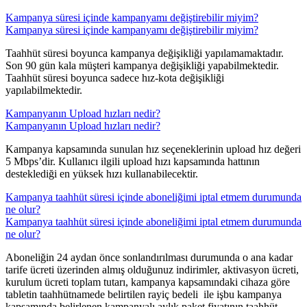
Kampanya süresi içinde kampanyamı değiştirebilir miyim?
Kampanya süresi içinde kampanyamı değiştirebilir miyim?
Taahhüt süresi boyunca kampanya değişikliği yapılamamaktadır.
Son 90 gün kala müşteri kampanya değişikliği yapabilmektedir.
Taahhüt süresi boyunca sadece hız-kota değişikliği
yapılabilmektedir.​
Kampanyanın Upload hızları nedir?
Kampanyanın Upload hızları nedir?
​Kampanya kapsamında sunulan hız seçeneklerinin upload hız değeri
5 Mbps’dir. Kullanıcı ilgili upload hızı kapsamında hattının
desteklediği en yüksek hızı kullanabilecektir.
Kampanya taahhüt süresi içinde aboneliğimi iptal etmem durumunda
ne olur?
Kampanya taahhüt süresi içinde aboneliğimi iptal etmem durumunda
ne olur?
Aboneliğin 24 aydan önce sonlandırılması durumunda o ana kadar
tarife ücreti üzerinden almış olduğunuz indirimler, aktivasyon ücreti,
kurulum ücreti toplam tutarı, kampanya kapsamındaki cihaza göre
tabletin taahhütnamede belirtilen rayiç bedeli ile işbu kampanya
kapsamında belirlenen kampanyalı aylık paket fiyatının taahhüt