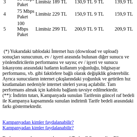
3
Limitsiz
189 TL
130,9 TL
9 TL
139,9 TL
Paket
75 Mbps
4
Limitsiz
229 TL
150,9 TL
9 TL
159,9 TL
Paket
100
5
Mbps
Limitsiz
299​ TL
200,9 TL
9 TL
209,9 TL
Paket
(*) Yukarıdaki tablodaki İnternet hızı (download ve upload)
sonuçları sunucunun, ev / işyeri arasında bulunan diğer sunucu ve
yönlendiricilerin performansı ve sayısı; ev / işyeri ve sunucu
lokasyonu arasındaki hatların kullanım yoğunluğu, bilgisayar
performansı, vb. gibi faktörlere bağlı olarak değişiklik gösterebilir.
Ayrıca sunucuların internet çıkışlarındaki yoğunluk ve getirilen hız
kısıtlamaları nedeniyle internet siteleri yavaş açılabilir. Tam
performans almak için kablolu bağlantı tavsiye edilmektedir.
(**): İndirim tutarı, Kampanyada sunulan Tarifenin güncel raf bedeli
ile Kampanya kapsamında sunulan indirimli Tarife bedeli arasındaki
farkı göstermektedir.​
Kampanyadan kimler faydalanabilir?
Kampanyadan kimler faydalanabilir?