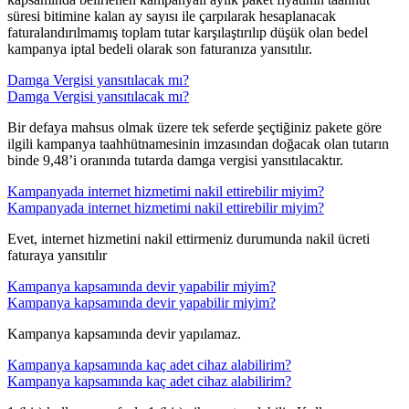
süresi bitimine kalan ay sayısı ile çarpılarak hesaplanacak
faturalandırılmamış toplam tutar karşılaştırılıp düşük olan bedel
kampanya iptal bedeli olarak son faturanıza yansıtılır.​​
Damga Vergisi yansıtılacak mı?
Damga Vergisi yansıtılacak mı?
​Bir defaya mahsus olmak üzere tek seferde şeçtiğiniz pakete göre
ilgili kampanya taahhütnamesinin imzasından doğacak olan tutarın
binde 9,48’i oranında tutarda damga vergisi yansıtılacaktır. ​
Kampanyada internet hizmetimi nakil ettirebilir miyim?
Kampanyada internet hizmetimi nakil ettirebilir miyim?
​Evet, internet hizmetini nakil ettirmeniz durumunda nakil ücreti
faturaya yansıtılır​
Kampanya kapsamında devir yapabilir miyim?
Kampanya kapsamında devir yapabilir miyim?
​​Kampanya kapsamında devir yapılamaz.​
Kampanya kapsamında kaç adet cihaz alabilirim?
Kampanya kapsamında kaç adet cihaz alabilirim?