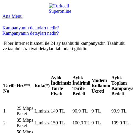
Ana Menü
Kampanyanın detayları nedir?
Kampanyanın detayları nedir?
​ Fiber İnternet hizmeti ile 24 ay taahhütlü kampanyadır. Taahhütlü
ve taahhütsüz fiyat detayları tablodaki gibidir.​
Aylık
Aylık
Aylık
Modem
İndirimsiz
İndirimli
Toplam
Tarife
Hız***
Kota(*)
Kullanım
Tarife
Tarife
Kampany
No
Ücreti
Fiyatı
Bedeli
Bedeli
25 Mbps
1
Limitsiz
149 TL​
90,9 TL
9 TL
99,9 TL
Paket
35 Mbps
2
Limitsiz
159 TL
100,9 TL
9 TL
109,9 TL
Paket
50 Mbps