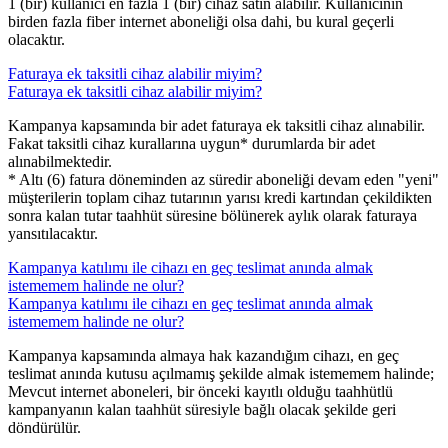
​​1 (bir) kullanıcı en fazla 1 (bir) cihaz satın alabilir. Kullanıcının
birden fazla fiber internet aboneliği olsa dahi, bu kural geçerli
olacaktır.​
Faturaya ek taksitli cihaz alabilir miyim?
Faturaya ek taksitli cihaz alabilir miyim?
​​Kampanya kapsamında bir adet faturaya ek taksitli cihaz alınabilir.
Fakat taksitli cihaz kurallarına uygun* durumlarda bir adet
alınabilmektedir.
* Altı (6) fatura döneminden az süredir aboneliği devam eden "yeni"
müşterilerin toplam cihaz tutarının yarısı kredi kartından çekildikten
sonra kalan tutar taahhüt süresine bölünerek aylık olarak faturaya
yansıtılacaktır. ​
Kampanya katılımı ile cihazı en geç teslimat anında almak
istememem halinde ne olur?
Kampanya katılımı ile cihazı en geç teslimat anında almak
istememem halinde ne olur?
​Kampanya kapsamında almaya hak kazandığım cihazı, en geç
teslimat anında kutusu açılmamış şekilde almak istememem halinde;
Mevcut internet aboneleri, bir önceki kayıtlı olduğu taahhütlü
kampanyanın kalan taahhüt süresiyle bağlı olacak şekilde geri
döndürülür. ​