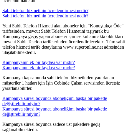
ücret alınmaktadır.​
Sabit telefon hizmetinin ücretlendirmesi nedir?
Sabit telefon hizmetinin ücretlendirmesi nedir?
​Yeni Sabit Telefon Hizmeti alan aboneler için “Konuştukça Öde”
tarifesinden, mevcut Sabit Telefon Hizmetini taşıyarak bu
Kampanyaya geçiş yapan aboneler için ise kullanmakta oldukları
mevcut Sabit Telefon tarifelerinden ücretlendirilecektir. Tüm sabit
telefon hizmeti tarife detaylarına www.superonline.net adresinden
ulaşılabilmektedir.
Kampanyanın ek bir faydası var mıdır?
Kampanyanın ek bir faydası var mıdır?
​Kampanya kapsamında sabit telefon hizmetinden yararlanan
müşteriler 1 hatları için İşin Cebinde Çalsın servisinden ücretsiz
yararlanabilirler.​
Kampanya süresi boyunca aboneliğimi başka bir paketle
değiştirebilir miyim?
Kampanya süresi boyunca aboneliğimi başka bir paketle
değiştirebilir miyim?
​Kampanya süresi boyunca sadece üst paketlere geçiş
sağlanabilmektedir.