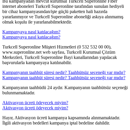
​Bu kampanyadan mevcut kurumsal Turkcell Superonline Fiber
internet aboneleri Turkcell Superonline tarafından sunulan hediyeli
bir cihaz kampanyasından/işte güçlü paketten hali hazırda
yararlanmıyor ve Turkcell Superonline aboneliği askıya alınmamış
olmak koşulu ile yararlanabilmektedir.
Kampanyaya nasıl katılacağım?
Kampanyaya nasıl katılacağım?
​Turkcell Superonline Müşteri Hizmetleri (0 532 532 00 00),
www.superonline.net web sayfası, Turkcell Kurumsal Çözüm
Merkezleri, Turkcell Superonline Bayi kanallarından yapılacak
başvurularla kampanyaya katılınabilir.
Kampanyanın taahhüt süresi nedir? Taahhütsüz seçeneği var mıdır?
Kampanyanın taahhüt süresi nedir? Taahhütsüz seçeneği var mıdır?
​Kampanyanın taahhüdü 24 aydır. Kampanyanın taahhütsüz seçeneği
bulunmamaktadır. ​
Aktivasyon ücreti ödeyecek miyim?
Aktivasyon ücreti ödeyecek miyim?
​Hayır, Aktivasyon ücreti kampanya kapsamında alınmamaktadır.
İlgili aktivasyon bedelleri kampanya iptal bedeline dahildir.