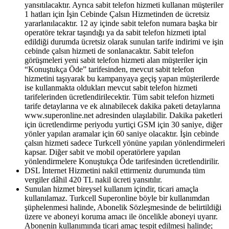
yansıtılacaktır. Ayrıca sabit telefon hizmeti kullanan müşteriler
1 hatları için İşin Cebinde Çalsın Hizmetinden de ücretsiz
yararlanılacaktır. 12 ay içinde sabit telefon numara başka bir
operatöre tekrar taşındığı ya da sabit telefon hizmeti iptal
edildiği durumda ücretsiz olarak sunulan tarife indirimi ve işin
cebinde çalsın hizmeti de sonlanacaktır. Sabit telefon
görüşmeleri yeni sabit telefon hizmeti alan müşteriler için
“Konuştukça Öde” tarifesinden, mevcut sabit telefon
hizmetini taşıyarak bu kampanyaya geçiş yapan müşterilerde
ise kullanmakta oldukları mevcut sabit telefon hizmeti
tarifelerinden ücretlendirilecektir. Tüm sabit telefon hizmeti
tarife detaylarına ve ek alınabilecek dakika paketi detaylarına
www.superonline.net adresinden ulaşılabilir. Dakika paketleri
için ücretlendirme periyodu yurtiçi GSM için 30 saniye, diğer
yönler yapılan aramalar için 60 saniye olacaktır. İşin cebinde
çalsın hizmeti sadece Turkcell yönüne yapılan yönlendirmeleri
kapsar. Diğer sabit ve mobil operatörlere yapılan
yönlendirmelere Konuştukça Öde tarifesinden ücretlendirilir.
DSL İnternet Hizmetini nakil ettirmeniz durumunda tüm
vergiler dâhil 420 TL nakil ücreti yansıtılır.
Sunulan hizmet bireysel kullanım içindir, ticari amaçla
kullanılamaz. Turkcell Superonline böyle bir kullanımdan
şüphelenmesi halinde, Abonelik Sözleşmesinde de belirtildiği
üzere ve aboneyi koruma amacı ile öncelikle aboneyi uyarır.
Abonenin kullanımında ticari amaç tespit edilmesi halinde;