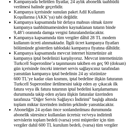
Kampanyada belirtilen fiyatlar, 24 aylık abonelik taahhüdü
verilmesi halinde geçerlidir.
Kampanya içerisinde sunulan paket Adil Kullanım
Koşullarına (AKK’ya) tabi değildir.
Kampanya kapsamında bir defaya mahsus olmak üzere
kampanya taahhütnamesinden kaynaklanan tutarın binde
9,48’i oranında damga vergisi faturalandırılacaktır.
Kampanya kapsamında tüm vergiler dâhil 28 TL modem
kullanım ücreti alınmaktadır. İlgili ücret kampanya fiyatları
bölümünde gösterilen tablodaki kampanya fiyatına dâhildir. ​
Kampanya kapsamında mevcut internet hizmetinize ait
kampanya iptal bedelinizi karşılıyoruz. Mevcut internetinizin
Turkcell Superonline’a taşınmasını takiben en geç 90 (doksan)
gün içerisinde önceki internet servis sağlayıcınız tarafından
yansıtılan kampanya iptal bedelinin 24 ay sözünüze
600 TL’ye kadar olan kısmını, iptal bedeline ilişkin faturanın
Turkcell Superonline iletilmesini takip eden ay çıkacak ilk
fatura veya ilk fatura tutarının iptal bedelini karşılamaması
durumunda takip eden aylara ilişkin faturalar üzerinden
tarafınıza “Diğer Servis Sağlayıcı İndirimi” başlığı altında
toplam miktar üzerinden indirim şeklinde yansıtılacaktır.
Aboneliğin 24 aydan önce sonlandırılması durumunda
abonelik süresince kullanılan ücretsiz ve/veya indirimli
servislerin toplam bedeli (varsa) yeni müşteriler için tüm
vergiler dahil 600 TL kurulum bedeli, (varsa) tüm vergiler