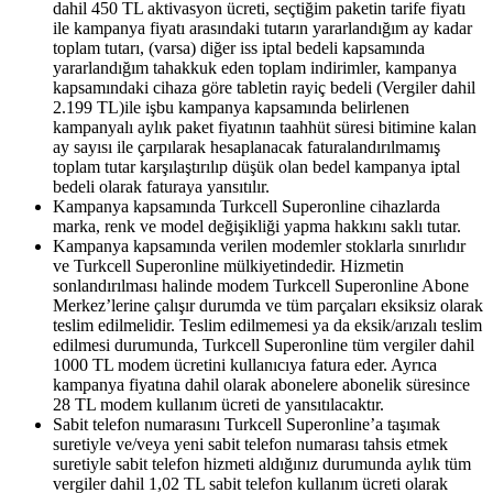
dahil 450 TL aktivasyon ücreti, seçtiğim paketin tarife fiyatı
ile kampanya fiyatı arasındaki tutarın yararlandığım ay kadar
toplam tutarı, (varsa) diğer iss iptal bedeli kapsamında
yararlandığım tahakkuk eden toplam indirimler, kampanya
kapsamındaki cihaza göre tabletin rayiç bedeli (Vergiler dahil
2.199 TL)ile işbu kampanya kapsamında belirlenen
kampanyalı aylık paket fiyatının taahhüt süresi bitimine kalan
ay sayısı ile çarpılarak hesaplanacak faturalandırılmamış
toplam tutar karşılaştırılıp düşük olan bedel kampanya iptal
bedeli olarak faturaya yansıtılır.
Kampanya kapsamında Turkcell Superonline cihazlarda
marka, renk ve model değişikliği yapma hakkını saklı tutar.
Kampanya kapsamında verilen modemler stoklarla sınırlıdır
ve Turkcell Superonline mülkiyetindedir. Hizmetin
sonlandırılması halinde modem Turkcell Superonline Abone
Merkez’lerine çalışır durumda ve tüm parçaları eksiksiz olarak
teslim edilmelidir. Teslim edilmemesi ya da eksik/arızalı teslim
edilmesi durumunda, Turkcell Superonline tüm vergiler dahil
1000 TL modem ücretini kullanıcıya fatura eder. Ayrıca
kampanya fiyatına dahil olarak abonelere abonelik süresince
28 TL modem kullanım ücreti de yansıtılacaktır.
Sabit telefon numarasını Turkcell Superonline’a taşımak
suretiyle ve/veya yeni sabit telefon numarası tahsis etmek
suretiyle sabit telefon hizmeti aldığınız durumunda aylık tüm
vergiler dahil 1,02 TL sabit telefon kullanım ücreti olarak