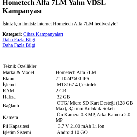
Hometech Alfa 7LM Yalın VDSL
Kampanyası
İşiniz için limitsiz internet Hometech Alfa 7LM hediyesiyle!
Kategori:
Cihaz Kampanyaları
Daha Fazla Bilgi
Daha Fazla Bilgi
​Teknik Özellikler
Marka & Model
Hometech Alfa 7LM
​Ekran
7” 1024*600 IPS
​İşlemci
MT8167 4 Çekirdek​
​RAM
​2 GB
Hafıza
32 GB​
OTG/ Micro SD Kart Desteği (128 GB
​Bağlantı
Max), 3,5 mm Kulaklık Soketi​
Ön Kamera 0.3 MP, Arka Kamera 2.0
​Kamera
MP​
​Pil Kapasitesi
3.7 V 2100 mAh Li Ion
​İşletim Sistemi
Android 10 GO​