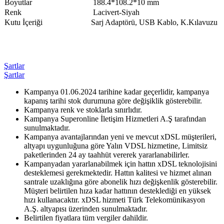
​Boyutlar
188.4*108.2*10 mm
​Renk
Lacivert-Siyah​​
​Kutu İçeriği
Sarj Adaptörü, USB Kablo, K.Kılavuzu​
Şartlar
Şartlar
Kampanya 01.06.2024 tarihine kadar geçerlidir, kampanya
kapanış tarihi stok durumuna göre değişiklik gösterebilir.
Kampanya renk ve stoklarla sınırlıdır.
Kampanya Superonline İletişim Hizmetleri A.Ş tarafından
sunulmaktadır.
Kampanya avantajlarından yeni ve mevcut xDSL müşterileri,
altyapı uygunluğuna göre Yalın VDSL hizmetine, Limitsiz
paketlerinden 24 ay taahhüt vererek yararlanabilirler.
Kampanyadan yararlanabilmek için hattın xDSL teknolojisini
desteklemesi gerekmektedir. Hattın kalitesi ve hizmet alınan
santrale uzaklığına göre abonelik hızı değişkenlik gösterebilir.
Müşteri belirtilen hıza kadar hattının desteklediği en yüksek
hızı kullanacaktır. xDSL hizmeti Türk Telekomünikasyon
A.Ş. altyapısı üzerinden sunulmaktadır.
Belirtilen fiyatlara tüm vergiler dahildir.