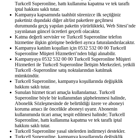
Turkcell Superonline, hattı kullanıma kapatma ve tek taraflı
iptal hakkını saklı tutar.
Kampanya kapsamında taahhüt sürenizce ilk seçtiğiniz
paketiniz dışındaki diğer alt/üst paketlere geçilmesi
durumunda geçiş yapılan paketin yürürlükteki, Web Sitesi’nde
yayınlanan güncel ücretleri geçerli olacaktır.
Katma değerli servisler ve Turkcell Superonline telefon
hizmetine ilişkin görüşme bedelleri ayrıca faturalandırılacaktır.
Kampanya katılım koşulları için 0532 532 00 00 Turkcell
Superonline Müşteri Hizmetleri’nden bilgi alınabilir.
Kampanyaya 0532 532 00 00 Turkcell Superonline Müşteri
Hizmetleri ile Turkcell Superonline İletişim Merkezleri, yetkili
Turkcell -Superonline satış noktalarından katılmak
mümkündür.
Turkcell Superonline, kampanya koşullarında değişiklik
hakkını saklı tutar​.
Sunulan hizmet ticari amaçla kullanılamaz. Turkcell
Superonline böyle bir kullanımdan şüphelenmesi halinde,
Abonelik Sözleşmesinde de belirtildiği üzere ve aboneyi
koruma amacı ile öncelikle aboneyi uyarır. Abonenin
kullanımında ticari amaç tespit edilmesi halinde; Turkcell
Superonline, hattı kullanıma kapatma ve tek taraflı iptal
hakkını saklı tutar.
Turkcell Superonline yasal sitelerden indirmeyi destekler.
Turkcell Superonline, kampanya koşullarında değişiklik