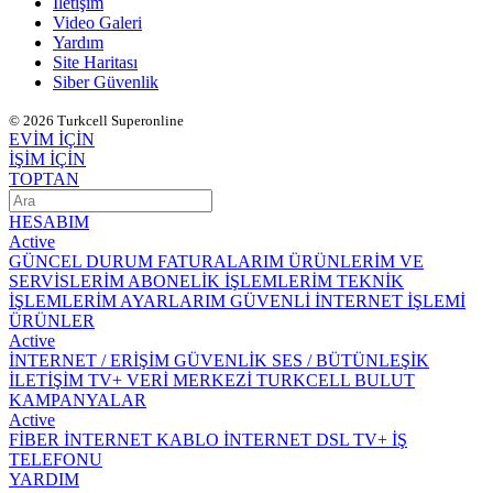
İletişim
Video Galeri
Yardım
Site Haritası
Siber Güvenlik
© 2026 Turkcell Superonline
EVİM İÇİN
İŞİM İÇİN
TOPTAN
HESABIM
Active
GÜNCEL DURUM
FATURALARIM
ÜRÜNLERİM VE
SERVİSLERİM
ABONELİK İŞLEMLERİM
TEKNİK
İŞLEMLERİM
AYARLARIM
GÜVENLİ İNTERNET İŞLEMİ
ÜRÜNLER
Active
İNTERNET / ERİŞİM
GÜVENLİK
SES / BÜTÜNLEŞİK
İLETİŞİM
TV+
VERİ MERKEZİ
TURKCELL BULUT
KAMPANYALAR
Active
FİBER İNTERNET
KABLO İNTERNET
DSL
TV+
İŞ
TELEFONU
YARDIM