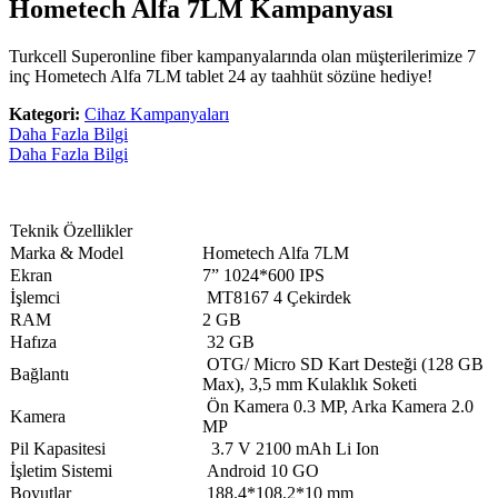
Hometech Alfa 7LM Kampanyası
Turkcell Superonline fiber kampanyalarında olan müşterilerimize 7
inç Hometech Alfa 7LM tablet 24 ay taahhüt sözüne hediye!
Kategori:
Cihaz Kampanyaları
Daha Fazla Bilgi
Daha Fazla Bilgi
​Teknik Özellikler
Marka & Model
Hometech Alfa 7LM
​Ekran
7” 1024*600 IPS
​İşlemci
MT8167 4 Çekirdek​
​RAM
​2 GB
Hafıza
32 GB​
OTG/ Micro SD Kart Desteği (128 GB
​Bağlantı
Max), 3,5 mm Kulaklık Soketi​
Ön Kamera 0.3 MP, Arka Kamera 2.0
​Kamera
MP​
​Pil Kapasitesi
3.7 V 2100 mAh Li Ion
​İşletim Sistemi
Android 10 GO​
​Boyutlar
188.4*108.2*10 mm