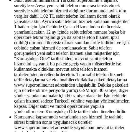
Sabit telefon numarasını Turkcell Superonline’a taşımak
suretiyle ve/veya yeni sabit telefon numarası tahsis etmek
suretiyle sabit telefon hizmeti aldığınız durumunda aylık tüm
vergiler dahil 1,02 TL sabit telefon kullanım ücreti olarak
yansıtılacaktır. Ayrıca sabit telefon hizmeti kullanan müşteriler
1 hatları için İşin Cebinde Çalsın Hizmetinden de ücretsiz
yararlanılacaktır. 12 ay içinde sabit telefon numara başka bir
operatöre tekrar taşındığı ya da sabit telefon hizmeti iptal
edildiği durumda ücretsiz olarak sunulan tarife indirimi ve işin
cebinde çalsın hizmeti de sonlanacaktır. Sabit telefon
görüşmeleri yeni sabit telefon hizmeti alan müşteriler için
“Konuştukça Öde” tarifesinden, mevcut sabit telefon
hizmetini taşıyarak bu pakete geçiş yapan müşterilerde ise
kullanmakta oldukları mevcut sabit telefon hizmeti
tarifelerinden ücretlendirilecektir. Tüm sabit telefon hizmeti
tarife detaylarına ve ek alınabilecek dakika paketi detaylarına
www.superonline.net adresinden ulaşılabilir. Dakika paketleri
için ücretlendirme periyodu yurtiçi GSM için 30 saniye, diğer
yönler yapılan aramalar için 60 saniye olacaktır. İşin cebinde
çalsın hizmeti sadece Turkcell yönüne yapılan yönlendirmeleri
kapsar. Diğer sabit ve mobil operatörlere yapılan
yönlendirmelere Konuştukça Öde tarifesinden ücretlendirilir.
Kampanya kapsamında yararlanılan ses hizmeti ile taahhüt
süresi bittikten sonra uygulanacak ücretler
www.superonline.net adresinde yayınlanan mevcut tarifeler