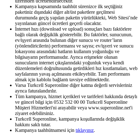
üzerinden ücretlendirilecektir.
Kampanya kapsamında taahhüt sürenizce ilk seçtiğiniz
paketiniz dışındaki diğer alt/üst paketlere geçilmesi
durumunda geçiş yapılan paketin yürürlükteki, Web Sitesi’nde
yayınlanan güncel ücretleri geçerli olacaktır.
İnternet hızı (download ve upload) sonuçları bazı faktörlere
bağlı olarak değişiklik gösterebilir. Bu faktörler, sunucunun,
ev/işyeri arasında bulunan diğer sunucu ve router’ların
(yönlendiricilerin) performansı ve sayısı; ev/işyeri ve sunucu
lokasyonu arasındaki hatların kullanım yoğunluğu ve
bilgisayarın performansıdır. Ayrıca erişmekte olunan
sunucuların internet çıkışlarındaki yoğunluk veya kendi
düzenlemeleri doğrultusunda getirdikleri hız kısıtlamaları, web
sayfalarının yavaş açılmasını etkileyebilir. Tam performans
almak için kablolu bağlantı tavsiye edilmektedir.
Varsa Turkcell Superonline diğer katma değerli servisleriniz
ayrıca faturalandırılır.
Tüm kampanya, hizmet içerikleri ve tarifeleri hakkında detaylı
ve güncel bilgi için 0532 532 00 00 Turkcell Superonline
Müşteri Hizmetleri'ni arayabilir veya www.superonline.net'i
ziyaret edebilirsiniz.
Turkcell Superonline, kampanya koşullarında değişiklik
hakkını saklı tutar.
Kampanya taahhütnamesi için
tıklayınız​
​.