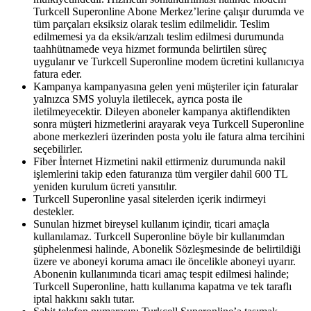
Turkcell Superonline Abone Merkez’lerine çalışır durumda ve
tüm parçaları eksiksiz olarak teslim edilmelidir. Teslim
edilmemesi ya da eksik/arızalı teslim edilmesi durumunda
taahhütnamede veya hizmet formunda belirtilen süreç
uygulanır ve Turkcell Superonline modem ücretini kullanıcıya
fatura eder.
Kampanya kampanyasına gelen yeni müşteriler için faturalar
yalnızca SMS yoluyla iletilecek, ayrıca posta ile
iletilmeyecektir. Dileyen aboneler kampanya aktiflendikten
sonra müşteri hizmetlerini arayarak veya Turkcell Superonline
abone merkezleri üzerinden posta yolu ile fatura alma tercihini
seçebilirler.
Fiber İnternet Hizmetini nakil ettirmeniz durumunda nakil
işlemlerini takip eden faturanıza tüm vergiler dahil 600 TL
yeniden kurulum ücreti yansıtılır.
Turkcell Superonline yasal sitelerden içerik indirmeyi
destekler.
Sunulan hizmet bireysel kullanım içindir, ticari amaçla
kullanılamaz. Turkcell Superonline böyle bir kullanımdan
şüphelenmesi halinde, Abonelik Sözleşmesinde de belirtildiği
üzere ve aboneyi koruma amacı ile öncelikle aboneyi uyarır.
Abonenin kullanımında ticari amaç tespit edilmesi halinde;
Turkcell Superonline, hattı kullanıma kapatma ve tek taraflı
iptal hakkını saklı tutar.