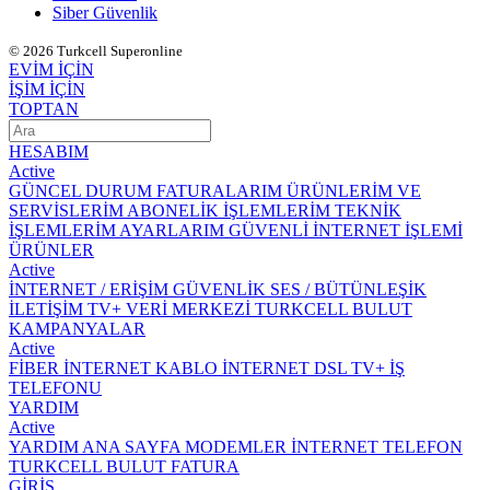
Siber Güvenlik
© 2026 Turkcell Superonline
EVİM İÇİN
İŞİM İÇİN
TOPTAN
HESABIM
Active
GÜNCEL DURUM
FATURALARIM
ÜRÜNLERİM VE
SERVİSLERİM
ABONELİK İŞLEMLERİM
TEKNİK
İŞLEMLERİM
AYARLARIM
GÜVENLİ İNTERNET İŞLEMİ
ÜRÜNLER
Active
İNTERNET / ERİŞİM
GÜVENLİK
SES / BÜTÜNLEŞİK
İLETİŞİM
TV+
VERİ MERKEZİ
TURKCELL BULUT
KAMPANYALAR
Active
FİBER İNTERNET
KABLO İNTERNET
DSL
TV+
İŞ
TELEFONU
YARDIM
Active
YARDIM ANA SAYFA
MODEMLER
İNTERNET
TELEFON
TURKCELL BULUT
FATURA
GİRİŞ