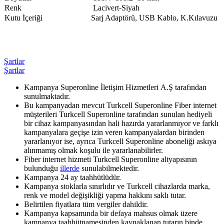
​Renk
Lacivert-Siyah​​
​Kutu İçeriği
Sarj Adaptörü, USB Kablo, K.Kılavuzu​
Şartlar
Şartlar
Kampanya Superonline İletişim Hizmetleri A.Ş tarafından
sunulmaktadır.
Bu kampanyadan mevcut Turkcell Superonline Fiber internet
müşterileri Turkcell Superonline tarafından sunulan hediyeli
bir cihaz kampanyasından hali hazırda yararlanmıyor ve farklı
kampanyalara geçişe izin veren kampanyalardan birinden
yararlanıyor ise, ayrıca Turkcell Superonline aboneliği askıya
alınmamış olmak koşulu ile yararlanabilirler.
Fiber internet hizmeti Turkcell Superonline altyapısının
bulunduğu
illerde
​ sunulabilmektedir.
Kampanya 24 ay taahhütlüdür.
Kampanya stoklarla sınırlıdır ve Turkcell cihazlarda marka,
renk ve model değişikliği yapma hakkını saklı tutar.
Belirtilen fiyatlara tüm vergiler dahildir.
Kampanya kapsamında bir defaya mahsus olmak üzere
kampanya taahhütnamesinden kaynaklanan tutarın binde