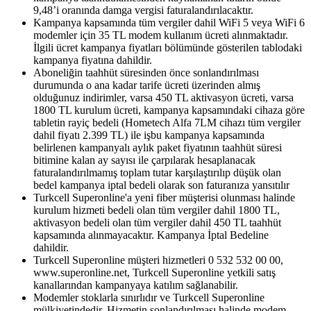
9,48’i oranında damga vergisi faturalandırılacaktır.
Kampanya kapsamında tüm vergiler dahil WiFi 5 veya WiFi 6
modemler için 35 TL modem kullanım ücreti alınmaktadır.
İlgili ücret kampanya fiyatları bölümünde gösterilen tablodaki
kampanya fiyatına dahildir.
Aboneliğin taahhüt süresinden önce sonlandırılması
durumunda o ana kadar tarife ücreti üzerinden almış
olduğunuz indirimler, varsa 450 TL aktivasyon ücreti, varsa
1800 TL kurulum ücreti, kampanya kapsamındaki cihaza göre
tabletin rayiç bedeli (Hometech Alfa 7LM cihazı tüm vergiler
dahil fiyatı 2.399 TL) ile işbu kampanya kapsamında
belirlenen kampanyalı aylık paket fiyatının taahhüt süresi
bitimine kalan ay sayısı ile çarpılarak hesaplanacak
faturalandırılmamış toplam tutar karşılaştırılıp düşük olan
bedel kampanya iptal bedeli olarak son faturanıza yansıtılır
Turkcell Superonline'a yeni fiber müşterisi olunması halinde
kurulum hizmeti bedeli olan tüm vergiler dahil 1800 TL,
aktivasyon bedeli olan tüm vergiler dahil 450 TL taahhüt
kapsamında alınmayacaktır. Kampanya İptal Bedeline
dahildir.
Turkcell Superonline müşteri hizmetleri 0 532 532 00 00,
www.superonline.net, Turkcell Superonline yetkili satış
kanallarından kampanyaya katılım sağlanabilir.
Modemler stoklarla sınırlıdır ve Turkcell Superonline
mülkiyetindedir. Hizmetin sonlandırılması halinde modem