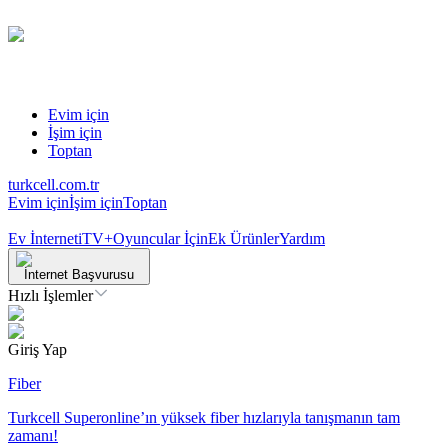
Evim için
İşim için
Toptan
turkcell.com.tr
Evim için
İşim için
Toptan
Ev İnterneti
TV+
Oyuncular İçin
Ek Ürünler
Yardım
İnternet Başvurusu
Hızlı İşlemler
Giriş Yap
Fiber
Turkcell Superonline’ın yüksek fiber hızlarıyla tanışmanın tam
zamanı!