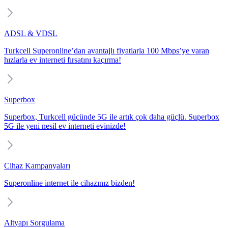
ADSL & VDSL
Turkcell Superonline’dan avantajlı fiyatlarla 100 Mbps’ye varan
hızlarla ev interneti fırsatını kaçırma!
Superbox
Superbox, Turkcell gücünde 5G ile artık çok daha güçlü. Superbox
5G ile yeni nesil ev interneti evinizde!
Cihaz Kampanyaları
Superonline internet ile cihazınız bizden!
Altyapı Sorgulama