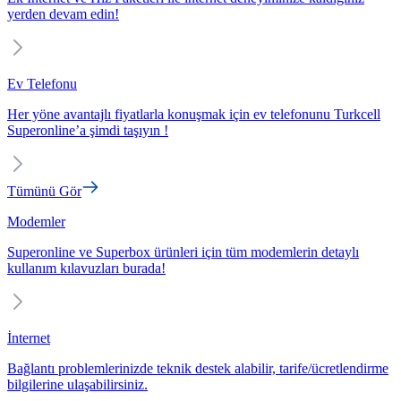
yerden devam edin!
Ev Telefonu
Her yöne avantajlı fiyatlarla konuşmak için ev telefonunu Turkcell
Superonline’a şimdi taşıyın !
Tümünü Gör
Modemler
Superonline ve Superbox ürünleri için tüm modemlerin detaylı
kullanım kılavuzları burada!
İnternet
Bağlantı problemlerinizde teknik destek alabilir, tarife/ücretlendirme
bilgilerine ulaşabilirsiniz.