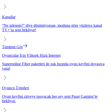
Kanallar
“Ne izlesem?” diye düşünüyorsan, moduna göre yüzlerce kanal
TV+’ta seni bekliyor!
Tümünü Gör
Oyuncular İçin Yüksek Hızlı İnternet
Superonline Fiber paketleri ile ışık hızında oyun keyfini doyasıya
yaşa!
Oyuncu Ürünleri
Oyun keyfini zirveye taşıyacak her şey seni Pasaj Gaming’te
bekliyor.