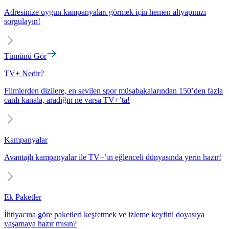
Adresinize uygun kampanyaları görmek için hemen altyapınızı
sorgulayın!
Tümünü Gör
TV+ Nedir?
Filmlerden dizilere, en sevilen spor müsabakalarından 150’den fazla
canlı kanala, aradığın ne varsa TV+’ta!
Kampanyalar
Avantajlı kampanyalar ile TV+’ın eğlenceli dünyasında yerin hazır!
Ek Paketler
İhtiyacına göre paketleri keşfetmek ve izleme keyfini doyasıya
yaşamaya hazır mısın?