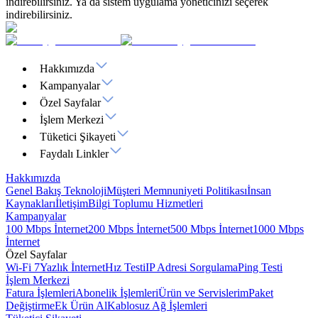
indirebilirsiniz. Ya da sistem uygulama yöneticinizi seçerek
indirebilirsiniz.
Hakkımızda
Kampanyalar
Özel Sayfalar
İşlem Merkezi
Tüketici Şikayeti
Faydalı Linkler
Hakkımızda
Genel Bakış
Teknoloji
Müşteri Memnuniyeti Politikası
İnsan
Kaynakları
İletişim
Bilgi Toplumu Hizmetleri
Kampanyalar
100 Mbps İnternet
200 Mbps İnternet
500 Mbps İnternet
1000 Mbps
İnternet
Özel Sayfalar
Wi-Fi 7
Yazlık İnternet
Hız Testi
IP Adresi Sorgulama
Ping Testi
İşlem Merkezi
Fatura İşlemleri
Abonelik İşlemleri
Ürün ve Servislerim
Paket
Değiştirme
Ek Ürün Al
Kablosuz Ağ İşlemleri