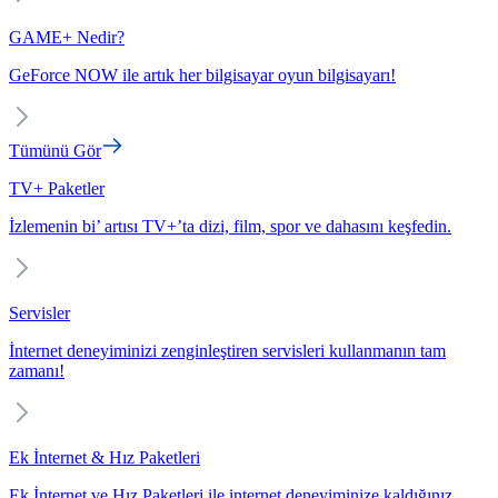
GAME+ Nedir?
GeForce NOW ile artık her bilgisayar oyun bilgisayarı!
Tümünü Gör
TV+ Paketler
İzlemenin bi’ artısı TV+’ta dizi, film, spor ve dahasını keşfedin.
Servisler
İnternet deneyiminizi zenginleştiren servisleri kullanmanın tam
zamanı!
Ek İnternet & Hız Paketleri
Ek İnternet ve Hız Paketleri ile internet deneyiminize kaldığınız