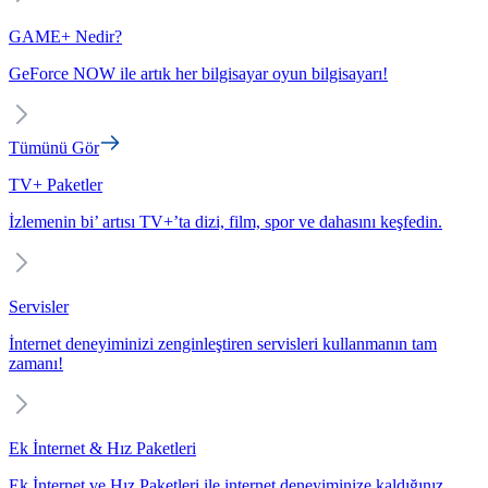
GAME+ Nedir?
GeForce NOW ile artık her bilgisayar oyun bilgisayarı!
Tümünü Gör
TV+ Paketler
İzlemenin bi’ artısı TV+’ta dizi, film, spor ve dahasını keşfedin.
Servisler
İnternet deneyiminizi zenginleştiren servisleri kullanmanın tam
zamanı!
Ek İnternet & Hız Paketleri
Ek İnternet ve Hız Paketleri ile internet deneyiminize kaldığınız