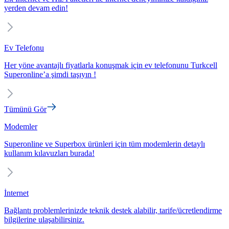
yerden devam edin!
Ev Telefonu
Her yöne avantajlı fiyatlarla konuşmak için ev telefonunu Turkcell
Superonline’a şimdi taşıyın !
Tümünü Gör
Modemler
Superonline ve Superbox ürünleri için tüm modemlerin detaylı
kullanım kılavuzları burada!
İnternet
Bağlantı problemlerinizde teknik destek alabilir, tarife/ücretlendirme
bilgilerine ulaşabilirsiniz.