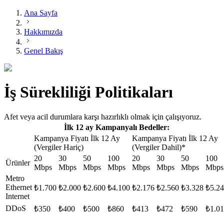
Ana Sayfa
Hakkımızda
Genel Bakış
İş Sürekliliği Politikaları
Afet veya acil durumlara karşı hazırlıklı olmak için çalışıyoruz.
​İlk 12 ay Kampanyalı Bedeller:
Kampanya Fiyatı İlk 12 Ay
Kampanya Fiyatı İlk 12 Ay
(Vergiler Hariç)
(Vergiler Dahil)*
20
30
50
100
20
30
50
100
Ürünler
Mbps
Mbps
Mbps
Mbps
Mbps
Mbps
Mbps
Mbps
Metro
Ethernet
₺1.700
₺2.000
₺2.600
​₺4.100
₺2.176
₺2.560
₺3.328
₺5.2
Internet
DDoS
₺350
₺400
₺500
₺860
₺413
₺472
₺590
₺1.0