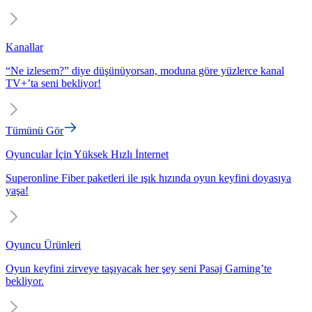
Kanallar
“Ne izlesem?” diye düşünüyorsan, moduna göre yüzlerce kanal
TV+’ta seni bekliyor!
Tümünü Gör
Oyuncular İçin Yüksek Hızlı İnternet
Superonline Fiber paketleri ile ışık hızında oyun keyfini doyasıya
yaşa!
Oyuncu Ürünleri
Oyun keyfini zirveye taşıyacak her şey seni Pasaj Gaming’te
bekliyor.