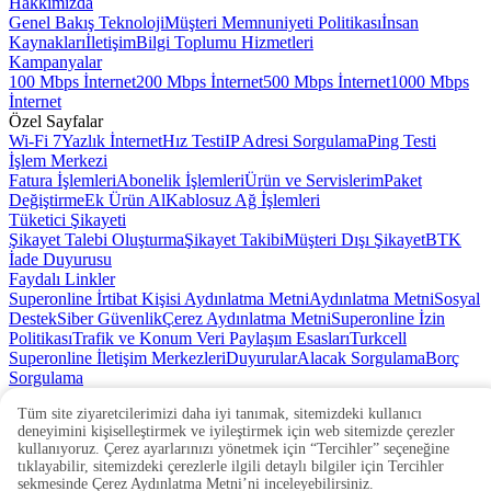
Hakkımızda
Genel Bakış
Teknoloji
Müşteri Memnuniyeti Politikası
İnsan
Kaynakları
İletişim
Bilgi Toplumu Hizmetleri
Kampanyalar
100 Mbps İnternet
200 Mbps İnternet
500 Mbps İnternet
1000 Mbps
İnternet
Özel Sayfalar
Wi-Fi 7
Yazlık İnternet
Hız Testi
IP Adresi Sorgulama
Ping Testi
İşlem Merkezi
Fatura İşlemleri
Abonelik İşlemleri
Ürün ve Servislerim
Paket
Değiştirme
Ek Ürün Al
Kablosuz Ağ İşlemleri
Tüketici Şikayeti
Şikayet Talebi Oluşturma
Şikayet Takibi
Müşteri Dışı Şikayet
BTK
İade Duyurusu
Faydalı Linkler
Superonline İrtibat Kişisi Aydınlatma Metni
Aydınlatma Metni
Sosyal
Destek
Siber Güvenlik
Çerez Aydınlatma Metni
Superonline İzin
Politikası
Trafik ve Konum Veri Paylaşım Esasları
Turkcell
Superonline İletişim Merkezleri
Duyurular
Alacak Sorgulama
Borç
Sorgulama
Gizlilik/Güvenlik
© 2026 Turkcell Superonline