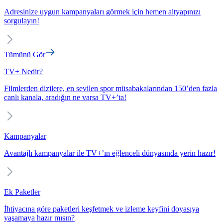
Adresinize uygun kampanyaları görmek için hemen altyapınızı
sorgulayın!
Tümünü Gör
TV+ Nedir?
Filmlerden dizilere, en sevilen spor müsabakalarından 150’den fazla
canlı kanala, aradığın ne varsa TV+’ta!
Kampanyalar
Avantajlı kampanyalar ile TV+’ın eğlenceli dünyasında yerin hazır!
Ek Paketler
İhtiyacına göre paketleri keşfetmek ve izleme keyfini doyasıya
yaşamaya hazır mısın?