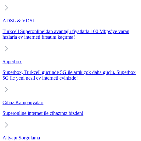
ADSL & VDSL
Turkcell Superonline’dan avantajlı fiyatlarla 100 Mbps’ye varan
hızlarla ev interneti fırsatını kaçırma!
Superbox
Superbox, Turkcell gücünde 5G ile artık çok daha güçlü. Superbox
5G ile yeni nesil ev interneti evinizde!
Cihaz Kampanyaları
Superonline internet ile cihazınız bizden!
Altyapı Sorgulama