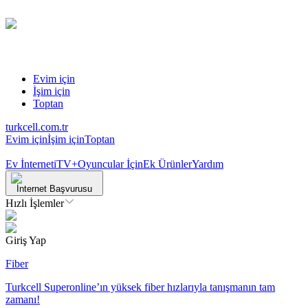
Evim için
İşim için
Toptan
turkcell.com.tr
Evim için
İşim için
Toptan
Ev İnterneti
TV+
Oyuncular İçin
Ek Ürünler
Yardım
İnternet Başvurusu
Hızlı İşlemler
Giriş Yap
Fiber
Turkcell Superonline’ın yüksek fiber hızlarıyla tanışmanın tam
zamanı!