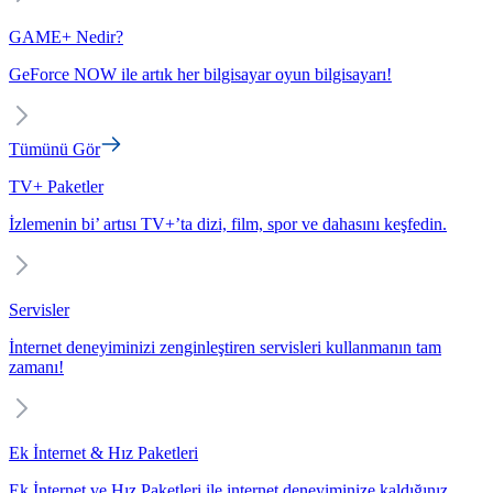
GAME+ Nedir?
GeForce NOW ile artık her bilgisayar oyun bilgisayarı!
Tümünü Gör
TV+ Paketler
İzlemenin bi’ artısı TV+’ta dizi, film, spor ve dahasını keşfedin.
Servisler
İnternet deneyiminizi zenginleştiren servisleri kullanmanın tam
zamanı!
Ek İnternet & Hız Paketleri
Ek İnternet ve Hız Paketleri ile internet deneyiminize kaldığınız