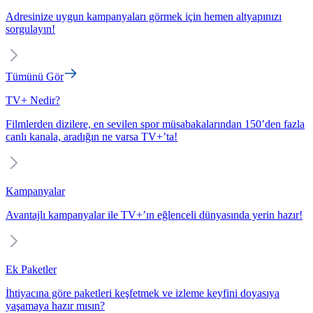
Adresinize uygun kampanyaları görmek için hemen altyapınızı
sorgulayın!
Tümünü Gör
TV+ Nedir?
Filmlerden dizilere, en sevilen spor müsabakalarından 150’den fazla
canlı kanala, aradığın ne varsa TV+’ta!
Kampanyalar
Avantajlı kampanyalar ile TV+’ın eğlenceli dünyasında yerin hazır!
Ek Paketler
İhtiyacına göre paketleri keşfetmek ve izleme keyfini doyasıya
yaşamaya hazır mısın?