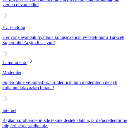
yerden devam edin!
Ev Telefonu
Her yöne avantajlı fiyatlarla konuşmak için ev telefonunu Turkcell
Superonline’a şimdi taşıyın !
Tümünü Gör
Modemler
Superonline ve Superbox ürünleri için tüm modemlerin detaylı
kullanım kılavuzları burada!
İnternet
Bağlantı problemlerinizde teknik destek alabilir, tarife/ücretlendirme
bilgilerine ulaşabilirsiniz.