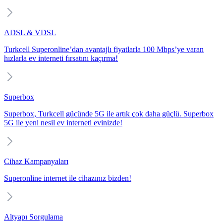
ADSL & VDSL
Turkcell Superonline’dan avantajlı fiyatlarla 100 Mbps’ye varan
hızlarla ev interneti fırsatını kaçırma!
Superbox
Superbox, Turkcell gücünde 5G ile artık çok daha güçlü. Superbox
5G ile yeni nesil ev interneti evinizde!
Cihaz Kampanyaları
Superonline internet ile cihazınız bizden!
Altyapı Sorgulama