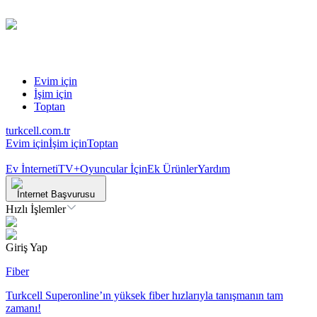
Evim için
İşim için
Toptan
turkcell.com.tr
Evim için
İşim için
Toptan
Ev İnterneti
TV+
Oyuncular İçin
Ek Ürünler
Yardım
İnternet Başvurusu
Hızlı İşlemler
Giriş Yap
Fiber
Turkcell Superonline’ın yüksek fiber hızlarıyla tanışmanın tam
zamanı!