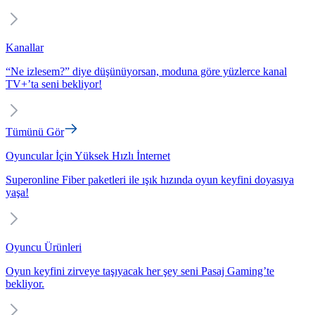
Kanallar
“Ne izlesem?” diye düşünüyorsan, moduna göre yüzlerce kanal
TV+’ta seni bekliyor!
Tümünü Gör
Oyuncular İçin Yüksek Hızlı İnternet
Superonline Fiber paketleri ile ışık hızında oyun keyfini doyasıya
yaşa!
Oyuncu Ürünleri
Oyun keyfini zirveye taşıyacak her şey seni Pasaj Gaming’te
bekliyor.