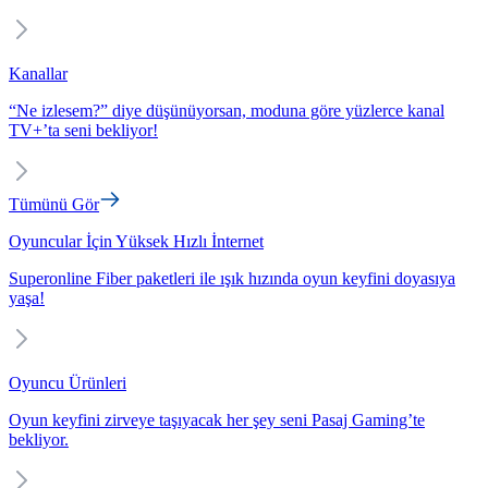
Kanallar
“Ne izlesem?” diye düşünüyorsan, moduna göre yüzlerce kanal
TV+’ta seni bekliyor!
Tümünü Gör
Oyuncular İçin Yüksek Hızlı İnternet
Superonline Fiber paketleri ile ışık hızında oyun keyfini doyasıya
yaşa!
Oyuncu Ürünleri
Oyun keyfini zirveye taşıyacak her şey seni Pasaj Gaming’te
bekliyor.