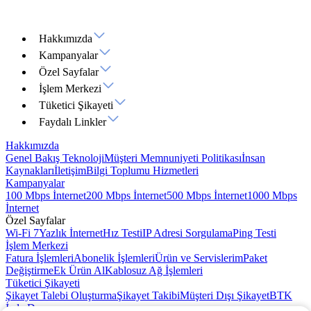
Hakkımızda
Kampanyalar
Özel Sayfalar
İşlem Merkezi
Tüketici Şikayeti
Faydalı Linkler
Hakkımızda
Genel Bakış
Teknoloji
Müşteri Memnuniyeti Politikası
İnsan
Kaynakları
İletişim
Bilgi Toplumu Hizmetleri
Kampanyalar
100 Mbps İnternet
200 Mbps İnternet
500 Mbps İnternet
1000 Mbps
İnternet
Özel Sayfalar
Wi-Fi 7
Yazlık İnternet
Hız Testi
IP Adresi Sorgulama
Ping Testi
İşlem Merkezi
Fatura İşlemleri
Abonelik İşlemleri
Ürün ve Servislerim
Paket
Değiştirme
Ek Ürün Al
Kablosuz Ağ İşlemleri
Tüketici Şikayeti
Şikayet Talebi Oluşturma
Şikayet Takibi
Müşteri Dışı Şikayet
BTK
İade Duyurusu