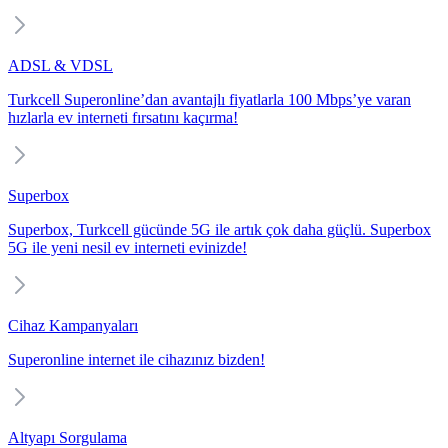
ADSL & VDSL
Turkcell Superonline’dan avantajlı fiyatlarla 100 Mbps’ye varan
hızlarla ev interneti fırsatını kaçırma!
Superbox
Superbox, Turkcell gücünde 5G ile artık çok daha güçlü. Superbox
5G ile yeni nesil ev interneti evinizde!
Cihaz Kampanyaları
Superonline internet ile cihazınız bizden!
Altyapı Sorgulama