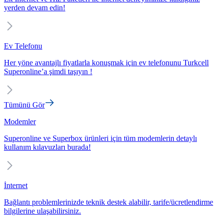
yerden devam edin!
Ev Telefonu
Her yöne avantajlı fiyatlarla konuşmak için ev telefonunu Turkcell
Superonline’a şimdi taşıyın !
Tümünü Gör
Modemler
Superonline ve Superbox ürünleri için tüm modemlerin detaylı
kullanım kılavuzları burada!
İnternet
Bağlantı problemlerinizde teknik destek alabilir, tarife/ücretlendirme
bilgilerine ulaşabilirsiniz.