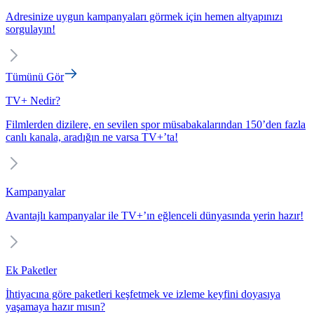
Adresinize uygun kampanyaları görmek için hemen altyapınızı
sorgulayın!
Tümünü Gör
TV+ Nedir?
Filmlerden dizilere, en sevilen spor müsabakalarından 150’den fazla
canlı kanala, aradığın ne varsa TV+’ta!
Kampanyalar
Avantajlı kampanyalar ile TV+’ın eğlenceli dünyasında yerin hazır!
Ek Paketler
İhtiyacına göre paketleri keşfetmek ve izleme keyfini doyasıya
yaşamaya hazır mısın?