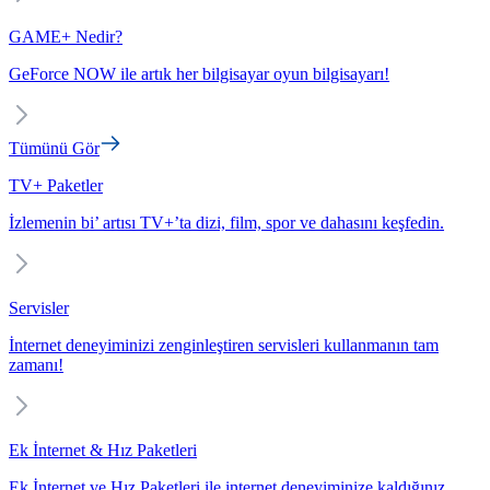
GAME+ Nedir?
GeForce NOW ile artık her bilgisayar oyun bilgisayarı!
Tümünü Gör
TV+ Paketler
İzlemenin bi’ artısı TV+’ta dizi, film, spor ve dahasını keşfedin.
Servisler
İnternet deneyiminizi zenginleştiren servisleri kullanmanın tam
zamanı!
Ek İnternet & Hız Paketleri
Ek İnternet ve Hız Paketleri ile internet deneyiminize kaldığınız