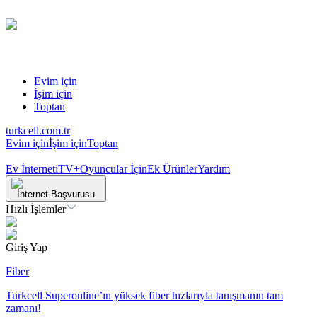
Evim için
İşim için
Toptan
turkcell.com.tr
Evim için
İşim için
Toptan
Ev İnterneti
TV+
Oyuncular İçin
Ek Ürünler
Yardım
İnternet Başvurusu
Hızlı İşlemler
Giriş Yap
Fiber
Turkcell Superonline’ın yüksek fiber hızlarıyla tanışmanın tam
zamanı!